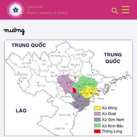
CHUYÊN
Skip
MỤC:
Search
to
content
mường
CÁC
NHÓM
XỨ
SỞ