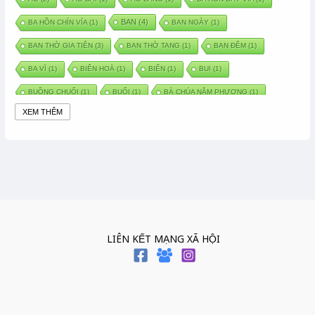
BAN
(4)
BA HỒN CHÍN VÍA
(1)
BAN NGÀY
(1)
BAN THỜ GIA TIÊN
(3)
BAN THỜ TANG
(1)
BAN ĐÊM
(1)
BA VÌ
(1)
BIÊN HOÀ
(1)
BIỂN
(1)
BUI
(1)
BUỒNG CHUỐI
(1)
BUỔI
(1)
BÀ CHÚA NĂM PHƯƠNG
(1)
XEM THÊM
BÀ CHÚA XỨ
(5)
BÀ CHÚA THÀNH ĐÔNG
(1)
BÀ DẦU
(2)
BÀ HÀNG NƯỚC TRONG TRUYỆN TẤM CÁM
(1)
BÀI THUỐC DÂN GIAN
(1)
BÀ MỤ
(2)
BÀN CỔ
(2)
BÀO THAI
(4)
BÀN TAY CHỮA LÀNH
(2)
BÀ TỔ CÔ
(1)
BÁCH VIỆT
(1)
BÁNH BÒ
(1)
BÁNH CHÌ
(1)
BÁNH CHƯNG
(6)
BÁNH DẦY
(5)
BÁNH CHƯNG BÁNH DẦY
(1)
LIÊN KẾT MẠNG XÃ HỘI
BÁNH TRÔI BÁNH CHAY
(7)
BÁNH GIẦY
(2)
BÁNH TRÁNG
(1)
BÁNH TRƯNG
(1)
BÁNH TÀY
(1)
BÁNH TẾT
(3)
BÁNH XÈO
(1)
BÁNH ĐÚC
(1)
BÁO HIẾU CHA MẸ
(1)