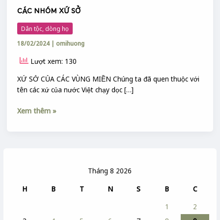
CÁC NHÓM XỨ SỞ
Dân tộc, dòng họ
18/02/2024
|
omihuong
Lượt xem: 130
XỨ SỞ CỦA CÁC VÙNG MIỀN Chúng ta đã quen thuộc với
tên các xứ của nước Việt chạy dọc […]
Xem thêm »
Tháng 8 2026
H
B
T
N
S
B
C
1
2