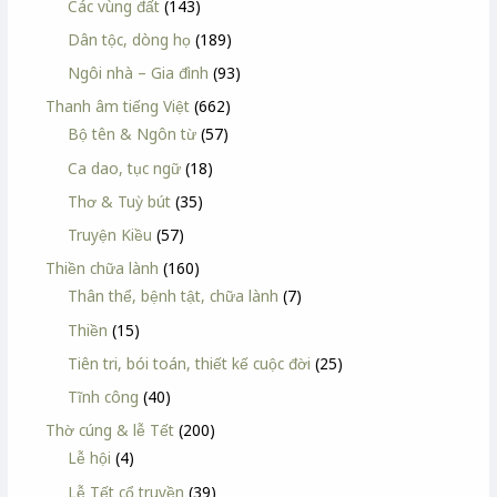
Các vùng đất
(143)
Dân tộc, dòng họ
(189)
Ngôi nhà – Gia đình
(93)
Thanh âm tiếng Việt
(662)
Bộ tên & Ngôn từ
(57)
Ca dao, tục ngữ
(18)
Thơ & Tuỳ bút
(35)
Truyện Kiều
(57)
Thiền chữa lành
(160)
Thân thể, bệnh tật, chữa lành
(7)
Thiền
(15)
Tiên tri, bói toán, thiết kế cuộc đời
(25)
Tĩnh công
(40)
Thờ cúng & lễ Tết
(200)
Lễ hội
(4)
Lễ Tết cổ truyền
(39)