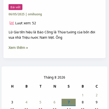
GIA
Bài viết
06/05/2025
|
omihuong
Lượt xem: 52
Lữ Gia tên hiệu là Bảo Công là Thừa tướng của bốn đời
vua nhà Triệu nước Nam Việt. Ông
Xem thêm »
Tháng 8 2026
H
B
T
N
S
B
C
1
2
3
4
5
6
7
8
9