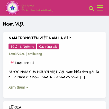
CHUYÊN
Skip
MỤC:
Search
to
content
Nam Việt
NAM TRONG TÊN VIỆT NAM LÀ GÌ ?
NAM
TRONG
Bộ tên & Ngôn từ
Các vùng đất
TÊN
12/03/2026
|
omihuong
VIỆT
NAM
Lượt xem: 41
LÀ
GÌ
NƯỚC NAM CỦA NGƯỜI VIỆT Việt Nam hiểu đơn giản là
?
nước Nam của người Việt. Nước Việt có nhiều […]
Xem thêm »
LỮ GIA
LỮ