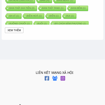
BAN
(4)
BA HỒN CHÍN VÍA
(1)
BAN NGÀY
(1)
BAN THỜ GIA TIÊN
(3)
BAN THỜ TANG
(1)
BAN ĐÊM
(1)
BA VÌ
(1)
BIÊN HOÀ
(1)
BIỂN
(1)
BUI
(1)
BUỒNG CHUỐI
(1)
BUỔI
(1)
BÀ CHÚA NĂM PHƯƠNG
(1)
XEM THÊM
BÀ CHÚA XỨ
(5)
BÀ CHÚA THÀNH ĐÔNG
(1)
BÀ DẦU
(2)
BÀ HÀNG NƯỚC TRONG TRUYỆN TẤM CÁM
(1)
BÀI THUỐC DÂN GIAN
(1)
BÀ MỤ
(2)
BÀN CỔ
(2)
BÀO THAI
(4)
BÀN TAY CHỮA LÀNH
(2)
BÀ TỔ CÔ
(1)
BÁCH VIỆT
(1)
BÁNH BÒ
(1)
BÁNH CHÌ
(1)
BÁNH CHƯNG
(6)
BÁNH DẦY
(5)
BÁNH CHƯNG BÁNH DẦY
(1)
LIÊN KẾT MẠNG XÃ HỘI
BÁNH TRÔI BÁNH CHAY
(7)
BÁNH GIẦY
(2)
BÁNH TRÁNG
(1)
BÁNH TRƯNG
(1)
BÁNH TÀY
(1)
BÁNH TẾT
(3)
BÁNH XÈO
(1)
BÁNH ĐÚC
(1)
BÁO HIẾU CHA MẸ
(1)
BÁT HƯƠNG
(2)
BÉ SƠ SINH
(1)
BÓ GIÒ
(1)