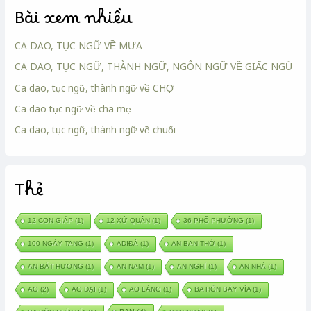
Bài xem nhiều
CA DAO, TỤC NGỮ VỀ MƯA
CA DAO, TỤC NGỮ, THÀNH NGỮ, NGÔN NGỮ VỀ GIẤC NGỦ
Ca dao, tục ngữ, thành ngữ về CHỢ
Ca dao tục ngữ về cha mẹ
Ca dao, tục ngữ, thành ngữ về chuối
Thẻ
12 CON GIÁP
(1)
12 XỨ QUÂN
(1)
36 PHỐ PHƯỜNG
(1)
100 NGÀY TANG
(1)
ADIĐÀ
(1)
AN BAN THỜ
(1)
AN BÁT HƯƠNG
(1)
AN NAM
(1)
AN NGHỈ
(1)
AN NHÀ
(1)
AO
(2)
AO DẠI
(1)
AO LÀNG
(1)
BA HỒN BẢY VÍA
(1)