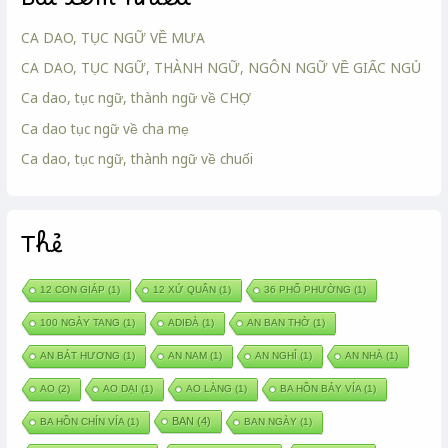
Bài xem nhiều
CA DAO, TỤC NGỮ VỀ MƯA
CA DAO, TỤC NGỮ, THÀNH NGỮ, NGÔN NGỮ VỀ GIẤC NGỦ
Ca dao, tục ngữ, thành ngữ về CHỢ
Ca dao tục ngữ về cha mẹ
Ca dao, tục ngữ, thành ngữ về chuối
Thẻ
12 CON GIÁP
(1)
12 XỨ QUÂN
(1)
36 PHỐ PHƯỜNG
(1)
100 NGÀY TANG
(1)
ADIĐÀ
(1)
AN BAN THỜ
(1)
AN BÁT HƯƠNG
(1)
AN NAM
(1)
AN NGHỈ
(1)
AN NHÀ
(1)
AO
(2)
AO DẠI
(1)
AO LÀNG
(1)
BA HỒN BẢY VÍA
(1)
BAN
(4)
BA HỒN CHÍN VÍA
(1)
BAN NGÀY
(1)