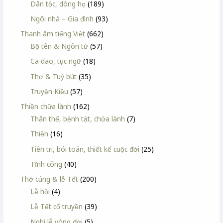
Dân tộc, dòng họ
(189)
Ngôi nhà – Gia đình
(93)
Thanh âm tiếng Việt
(662)
Bộ tên & Ngôn từ
(57)
Ca dao, tục ngữ
(18)
Thơ & Tuỳ bút
(35)
Truyện Kiều
(57)
Thiền chữa lành
(162)
Thân thể, bệnh tật, chữa lành
(7)
Thiền
(16)
Tiên tri, bói toán, thiết kế cuộc đời
(25)
Tĩnh công
(40)
Thờ cúng & lễ Tết
(200)
Lễ hội
(4)
Lễ Tết cổ truyền
(39)
Nghi lễ vòng đời
(5)