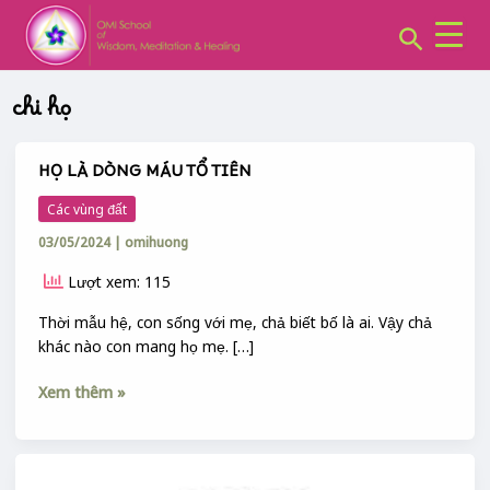
CHUYÊN
Skip
MỤC:
Search
to
content
chi họ
HỌ LÀ DÒNG MÁU TỔ TIÊN
HỌ
LÀ
Các vùng đất
DÒNG
03/05/2024
|
omihuong
MÁU
TỔ
Lượt xem: 115
TIÊN
Thời mẫu hệ, con sống với mẹ, chả biết bố là ai. Vậy chả
khác nào con mang họ mẹ. […]
Xem thêm »
LÁ
RỤNG