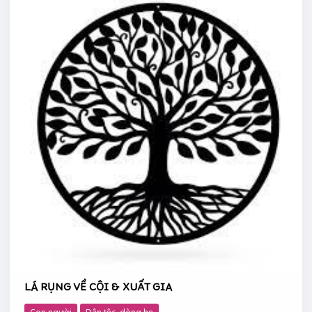
VỀ
CỘI
&
XUẤT
GIA
LÁ RỤNG VỀ CỘI & XUẤT GIA