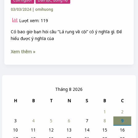
Con người
Dân tộc, dòng họ
03/03/2024
|
omihuong
Lượt xem: 119
Có bao giờ bạn hỏi câu “Lá rụng về cội” có ý nghĩa gì. Để
hiểu được ý nghĩa của
Xem thêm »
Tháng 8 2026
H
B
T
N
S
B
C
1
2
3
4
5
6
7
8
9
10
11
12
13
14
15
16