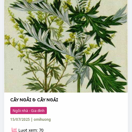
CÂY NGẢI & CÂY NGÁI
Ngôi nhà - Gia đình
15/07/2025
|
omihuong
Lượt xem: 70