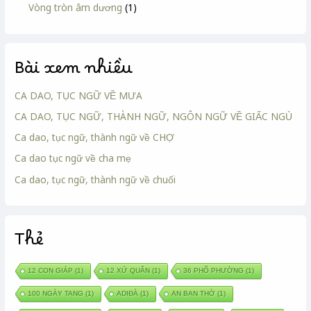
Vòng tròn âm dương
(1)
Bài xem nhiều
CA DAO, TỤC NGỮ VỀ MƯA
CA DAO, TỤC NGỮ, THÀNH NGỮ, NGÔN NGỮ VỀ GIẤC NGỦ
Ca dao, tục ngữ, thành ngữ về CHỢ
Ca dao tục ngữ về cha mẹ
Ca dao, tục ngữ, thành ngữ về chuối
Thẻ
12 CON GIÁP
(1)
12 XỨ QUÂN
(1)
36 PHỐ PHƯỜNG
(1)
100 NGÀY TANG
(1)
ADIĐÀ
(1)
AN BAN THỜ
(1)