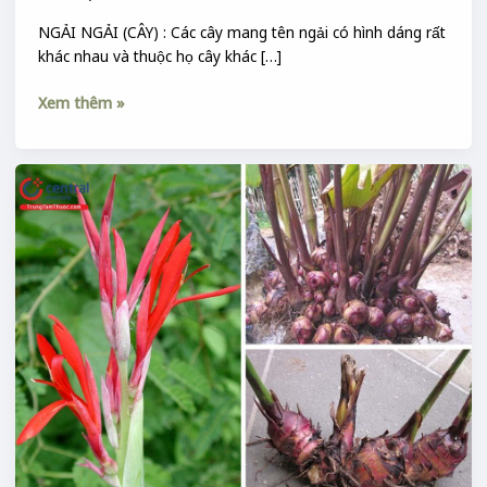
NGẢI NGẢI (CÂY) : Các cây mang tên ngải có hình dáng rất
khác nhau và thuộc họ cây khác […]
Xem thêm »
CÂY
DONG
RIỀNG