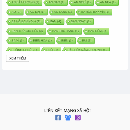
AN BÁT HƯƠNG
(1)
AN NAM
(1)
AN NGHỈ
(1)
AN NHÀ
(1)
AO
(2)
AO DẠI
(1)
AO LÀNG
(1)
BA HỒN BẢY VÍA
(1)
BAN
(4)
BA HỒN CHÍN VÍA
(1)
BAN NGÀY
(1)
BAN THỜ GIA TIÊN
(3)
BAN THỜ TANG
(1)
BAN ĐÊM
(1)
BA VÌ
(1)
BIÊN HOÀ
(1)
BIỂN
(1)
BUI
(1)
BUỒNG CHUỐI
(1)
BUỔI
(1)
BÀ CHÚA NĂM PHƯƠNG
(1)
XEM THÊM
BÀ CHÚA XỨ
(5)
BÀ CHÚA THÀNH ĐÔNG
(1)
BÀ DẦU
(2)
BÀ HÀNG NƯỚC TRONG TRUYỆN TẤM CÁM
(1)
BÀI THUỐC DÂN GIAN
(1)
BÀ MỤ
(2)
BÀN CỔ
(2)
BÀO THAI
(4)
BÀN TAY CHỮA LÀNH
(2)
BÀ TỔ CÔ
(1)
BÁCH VIỆT
(1)
BÁNH BÒ
(1)
BÁNH CHÌ
(1)
BÁNH CHƯNG
(6)
BÁNH DẦY
(5)
BÁNH CHƯNG BÁNH DẦY
(1)
LIÊN KẾT MẠNG XÃ HỘI
BÁNH TRÔI BÁNH CHAY
(7)
BÁNH GIẦY
(2)
BÁNH TRÁNG
(1)
BÁNH TRƯNG
(1)
BÁNH TÀY
(1)
BÁNH TẾT
(3)