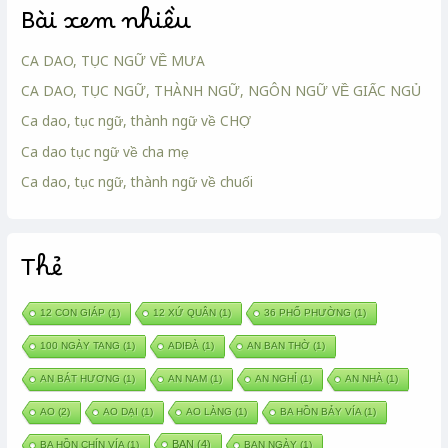
Bài xem nhiều
CA DAO, TỤC NGỮ VỀ MƯA
CA DAO, TỤC NGỮ, THÀNH NGỮ, NGÔN NGỮ VỀ GIẤC NGỦ
Ca dao, tục ngữ, thành ngữ về CHỢ
Ca dao tục ngữ về cha mẹ
Ca dao, tục ngữ, thành ngữ về chuối
Thẻ
12 CON GIÁP
(1)
12 XỨ QUÂN
(1)
36 PHỐ PHƯỜNG
(1)
100 NGÀY TANG
(1)
ADIĐÀ
(1)
AN BAN THỜ
(1)
AN BÁT HƯƠNG
(1)
AN NAM
(1)
AN NGHỈ
(1)
AN NHÀ
(1)
AO
(2)
AO DẠI
(1)
AO LÀNG
(1)
BA HỒN BẢY VÍA
(1)
BAN
(4)
BA HỒN CHÍN VÍA
(1)
BAN NGÀY
(1)