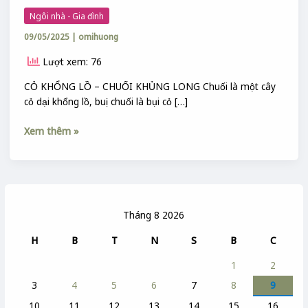
Ngôi nhà - Gia đình
09/05/2025
|
omihuong
Lượt xem: 76
CỎ KHỔNG LỒ – CHUỐI KHỦNG LONG Chuối là một cây
cỏ dại khổng lồ, buị chuối là bụi cỏ […]
Xem thêm »
Tháng 8 2026
H
B
T
N
S
B
C
1
2
3
4
5
6
7
8
9
10
11
12
13
14
15
16