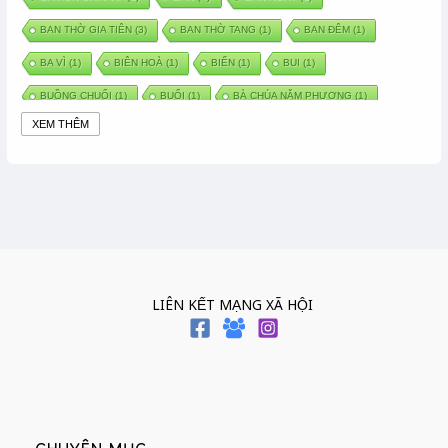
BAN THỜ GIA TIÊN
(3)
BAN THỜ TANG
(1)
BAN ĐÊM
(1)
BA VÌ
(1)
BIÊN HOÀ
(1)
BIỂN
(1)
BUI
(1)
BUỒNG CHUỐI
(1)
BUỔI
(1)
BÀ CHÚA NĂM PHƯƠNG
(1)
XEM THÊM
BÀ CHÚA XỨ
(5)
BÀ CHÚA THÀNH ĐÔNG
(1)
BÀ DẦU
(2)
BÀ HÀNG NƯỚC TRONG TRUYỆN TẤM CÁM
(1)
BÀI THUỐC DÂN GIAN
(1)
BÀ MỤ
(2)
BÀN CỔ
(2)
BÀO THAI
(4)
BÀN TAY CHỮA LÀNH
(2)
BÀ TỔ CÔ
(1)
BÁCH VIỆT
(1)
BÁNH BÒ
(1)
BÁNH CHÌ
(1)
BÁNH CHƯNG
(6)
BÁNH DẦY
(5)
BÁNH CHƯNG BÁNH DẦY
(1)
LIÊN KẾT MẠNG XÃ HỘI
BÁNH TRÔI BÁNH CHAY
(7)
BÁNH GIẦY
(2)
BÁNH TRÁNG
(1)
BÁNH TRƯNG
(1)
BÁNH TÀY
(1)
BÁNH TẾT
(3)
BÁNH XÈO
(1)
BÁNH ĐÚC
(1)
BÁO HIẾU CHA MẸ
(1)
BÁT HƯƠNG
(2)
BÉ SƠ SINH
(1)
BÓ GIÒ
(1)