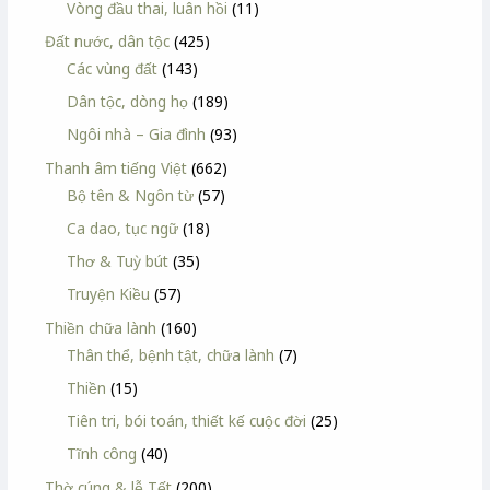
Vòng đầu thai, luân hồi
(11)
Đất nước, dân tộc
(425)
Các vùng đất
(143)
Dân tộc, dòng họ
(189)
Ngôi nhà – Gia đình
(93)
Thanh âm tiếng Việt
(662)
Bộ tên & Ngôn từ
(57)
Ca dao, tục ngữ
(18)
Thơ & Tuỳ bút
(35)
Truyện Kiều
(57)
Thiền chữa lành
(160)
Thân thể, bệnh tật, chữa lành
(7)
Thiền
(15)
Tiên tri, bói toán, thiết kế cuộc đời
(25)
Tĩnh công
(40)
Thờ cúng & lễ Tết
(200)