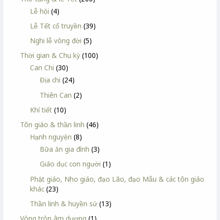
Lễ hội
(4)
Lễ Tết cổ truyền
(39)
Nghi lễ vòng đời
(5)
Thời gian & Chu kỳ
(100)
Can Chi
(30)
Địa chi
(24)
Thiên Can
(2)
Khí tiết
(10)
Tôn giáo & thần linh
(46)
Hạnh nguyện
(8)
Bữa ăn gia đình
(3)
Giáo dục con người
(1)
Phật giáo, Nho giáo, đạo Lão, đạo Mẫu & các tôn giáo
khác
(23)
Thần linh & huyền sử
(13)
Vòng tròn âm dương
(1)