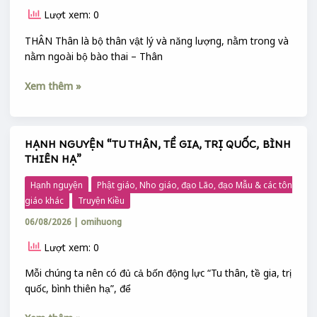
TRONG
Lượt xem: 0
“TU
THÂN,
THÂN Thân là bộ thân vật lý và năng lượng, nằm trong và
TỀ
nằm ngoài bộ bào thai – Thân
GIA,
Xem thêm »
TRỊ
QUỐC,
BÌNH
THIÊN
HẠNH NGUYỆN “TU THÂN, TỀ GIA, TRỊ QUỐC, BÌNH
HẠNH
HẠ”
THIÊN HẠ”
NGUYỆN
“TU
Hạnh nguyện
Phật giáo, Nho giáo, đạo Lão, đạo Mẫu & các tôn
THÂN,
giáo khác
Truyện Kiều
TỀ
06/08/2026
|
omihuong
GIA,
TRỊ
Lượt xem: 0
QUỐC,
BÌNH
Mỗi chúng ta nên có đủ cả bốn động lực “Tu thân, tề gia, trị
THIÊN
quốc, bình thiên hạ”, để
HẠ”