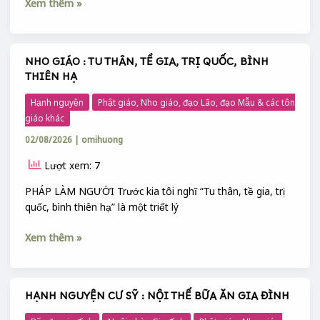
Xem thêm »
CUỘC
ĐỜI
CỦA
KHỔNG
NHO GIÁO : TU THÂN, TỀ GIA, TRỊ QUỐC, BÌNH
NHO
TỬ
THIÊN HẠ
GIÁO
:
Hạnh nguyện
Phật giáo, Nho giáo, đạo Lão, đạo Mẫu & các tôn
TU
giáo khác
THÂN,
02/08/2026
|
omihuong
TỀ
GIA,
Lượt xem: 7
TRỊ
QUỐC,
PHÁP LÀM NGƯỜI Trước kia tôi nghĩ “Tu thân, tề gia, trị
BÌNH
quốc, bình thiên hạ” là một triết lý
THIÊN
Xem thêm »
HẠ
HẠNH NGUYỆN CƯ SỸ : NỘI THẾ BỮA ĂN GIA ĐÌNH
HẠNH
NGUYỆN