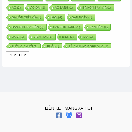
AO
(2)
AO DẠI
(1)
AO LÀNG
(1)
BA HỒN BẢY VÍA
(1)
BAN
(4)
BA HỒN CHÍN VÍA
(1)
BAN NGÀY
(1)
BAN THỜ GIA TIÊN
(3)
BAN THỜ TANG
(1)
BAN ĐÊM
(1)
BA VÌ
(1)
BIÊN HOÀ
(1)
BIỂN
(1)
BUI
(1)
BUỒNG CHUỐI
(1)
BUỔI
(1)
BÀ CHÚA NĂM PHƯƠNG
(1)
XEM THÊM
BÀ CHÚA XỨ
(5)
BÀ CHÚA THÀNH ĐÔNG
(1)
BÀ DẦU
(2)
BÀ HÀNG NƯỚC TRONG TRUYỆN TẤM CÁM
(1)
BÀI THUỐC DÂN GIAN
(1)
BÀ MỤ
(2)
BÀN CỔ
(2)
BÀO THAI
(4)
BÀN TAY CHỮA LÀNH
(2)
BÀ TỔ CÔ
(1)
BÁCH VIỆT
(1)
BÁNH BÒ
(1)
BÁNH CHÌ
(1)
BÁNH CHƯNG
(6)
BÁNH DẦY
(5)
BÁNH CHƯNG BÁNH DẦY
(1)
LIÊN KẾT MẠNG XÃ HỘI
BÁNH TRÔI BÁNH CHAY
(7)
BÁNH GIẦY
(2)
BÁNH TRÁNG
(1)
BÁNH TRƯNG
(1)
BÁNH TÀY
(1)
BÁNH TẾT
(3)