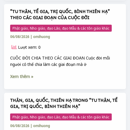
“TU THÂN, TỀ GIA, TRỊ QUỐC, BÌNH THIÊN HẠ”
“TU
THEO CÁC GIAI ĐOẠN CỦA CUỘC ĐỜI
THÂN,
TỀ
Phật giáo, Nho giáo, đạo Lão, đạo Mẫu & các tôn giáo khác
GIA,
06/08/2026
|
omihuong
TRỊ
QUỐC,
Lượt xem: 0
BÌNH
THIÊN
CUÔC ĐỜI CHIA THEO CÁC GIAI ĐOẠN Cuộc đời mỗi
HẠ”
người có thể chia làm các giai đoạn mà ở
THEO
Xem thêm »
CÁC
GIAI
ĐOẠN
CỦA
THÂN, GIA, QUỐC, THIÊN HẠ TRONG “TU THÂN, TỀ
THÂN,
CUỘC
GIA, TRỊ QUỐC, BÌNH THIÊN HẠ”
GIA,
ĐỜI
QUỐC,
Phật giáo, Nho giáo, đạo Lão, đạo Mẫu & các tôn giáo khác
THIÊN
06/08/2026
|
omihuong
HẠ