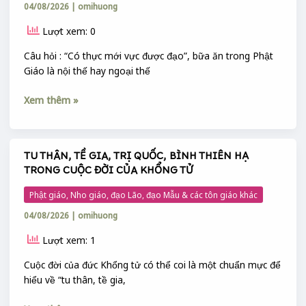
04/08/2026
|
omihuong
THIÊN
HẠ
Lượt xem: 0
ĐANG
ĂN
Câu hỏi : “Có thực mới vực được đạo”, bữa ăn trong Phật
THẾ
Giáo là nội thế hay ngoại thế
NÀO
?
Xem thêm »
TU THÂN, TỀ GIA, TRỊ QUỐC, BÌNH THIÊN HẠ
TU
TRONG CUỘC ĐỜI CỦA KHỔNG TỬ
THÂN,
TỀ
Phật giáo, Nho giáo, đạo Lão, đạo Mẫu & các tôn giáo khác
GIA,
04/08/2026
|
omihuong
TRỊ
QUỐC,
Lượt xem: 1
BÌNH
THIÊN
Cuộc đời của đức Khổng tử có thể coi là một chuẩn mực để
HẠ
hiểu về “tu thân, tề gia,
TRONG