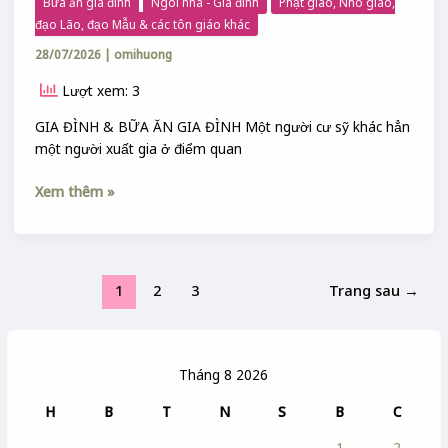
Bữa ăn gia đình
Ngôi nhà - Gia đình
Phật giáo, Nho giáo,
CƯ
đạo Lão, đạo Mẫu & các tôn giáo khác
SỸ
28/07/2026
|
omihuong
:
NỘI
Lượt xem: 3
THẾ
BỮA
GIA ĐÌNH & BỮA ĂN GIA ĐÌNH Một người cư sỹ khác hẳn
ĂN
một người xuất gia ở điểm quan
GIA
ĐÌNH
Xem thêm »
1
2
3
Trang sau
→
Tháng 8 2026
H
B
T
N
S
B
C
1
2