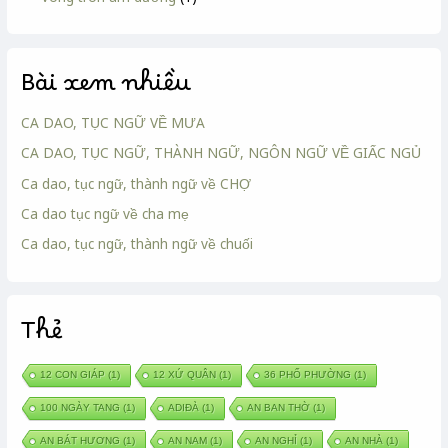
Bài xem nhiều
CA DAO, TỤC NGỮ VỀ MƯA
CA DAO, TỤC NGỮ, THÀNH NGỮ, NGÔN NGỮ VỀ GIẤC NGỦ
Ca dao, tục ngữ, thành ngữ về CHỢ
Ca dao tục ngữ về cha mẹ
Ca dao, tục ngữ, thành ngữ về chuối
Thẻ
12 CON GIÁP
(1)
12 XỨ QUÂN
(1)
36 PHỐ PHƯỜNG
(1)
100 NGÀY TANG
(1)
ADIĐÀ
(1)
AN BAN THỜ
(1)
AN BÁT HƯƠNG
(1)
AN NAM
(1)
AN NGHỈ
(1)
AN NHÀ
(1)