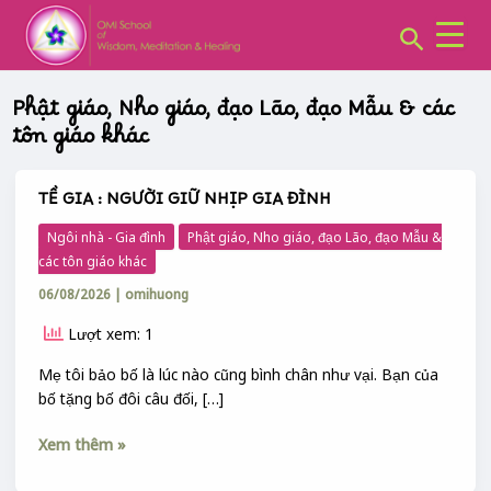
CHUYÊN
Skip
Post
MỤC:
Search
to
pagination
content
Phật giáo, Nho giáo, đạo Lão, đạo Mẫu & các
tôn giáo khác
TỀ GIA : NGƯỜI GIỮ NHỊP GIA ĐÌNH
TỀ
GIA
Ngôi nhà - Gia đình
Phật giáo, Nho giáo, đạo Lão, đạo Mẫu &
:
các tôn giáo khác
NGƯỜI
06/08/2026
|
omihuong
GIỮ
NHỊP
Lượt xem: 1
GIA
ĐÌNH
Mẹ tôi bảo bố là lúc nào cũng bình chân như vại. Bạn của
bố tặng bố đôi câu đối, […]
Xem thêm »