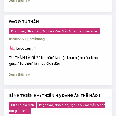
Xem thêm »
ĐẠO & TU THÂN
ĐẠO
&
Phật giáo, Nho giáo, đạo Lão, đạo Mẫu & các tôn giáo khác
TU
05/08/2026
|
omihuong
THÂN
Lượt xem: 1
TU THÂN LÀ GÌ ? “Tu thân” là một khái niệm của Nho
giáo. “Tu thân” là mục đích đầu
Xem thêm »
BÌNH THIÊN HẠ : THIÊN HẠ ĐANG ĂN THẾ NÀO ?
BÌNH
THIÊN
Bữa ăn gia đình
Phật giáo, Nho giáo, đạo Lão, đạo Mẫu & các
HẠ
tôn giáo khác
: