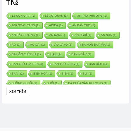
Thẻ
12 CON GIÁP
(1)
12 XỨ QUÂN
(1)
36 PHỐ PHƯỜNG
(1)
100 NGÀY TANG
(1)
ADIĐÀ
(1)
AN BAN THỜ
(1)
AN BÁT HƯƠNG
(1)
AN NAM
(1)
AN NGHỈ
(1)
AN NHÀ
(1)
AO
(2)
AO DẠI
(1)
AO LÀNG
(1)
BA HỒN BẢY VÍA
(1)
BAN
(4)
BA HỒN CHÍN VÍA
(1)
BAN NGÀY
(1)
BAN THỜ GIA TIÊN
(3)
BAN THỜ TANG
(1)
BAN ĐÊM
(1)
BA VÌ
(1)
BIÊN HOÀ
(1)
BIỂN
(1)
BUI
(1)
BUỒNG CHUỐI
(1)
BUỔI
(1)
BÀ CHÚA NĂM PHƯƠNG
(1)
XEM THÊM
BÀ CHÚA XỨ
(5)
BÀ CHÚA THÀNH ĐÔNG
(1)
BÀ DẦU
(2)
BÀ HÀNG NƯỚC TRONG TRUYỆN TẤM CÁM
(1)
BÀI THUỐC DÂN GIAN
(1)
BÀ MỤ
(2)
BÀN CỔ
(2)
BÀO THAI
(4)
BÀN TAY CHỮA LÀNH
(2)
BÀ TỔ CÔ
(1)