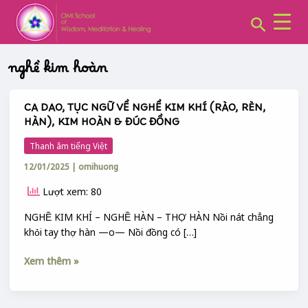
CHUYÊN
Skip
MỤC:
Search
to
content
nghề kim hoàn
CA DAO, TỤC NGỮ VỀ NGHỀ KIM KHÍ (RÀO, RÈN,
CA
HÀN), KIM HOÀN & ĐÚC ĐỒNG
DAO,
TỤC
Thanh âm tiếng Việt
NGỮ
12/01/2025
|
omihuong
VỀ
NGHỀ
Lượt xem: 80
KIM
KHÍ
NGHỀ KIM KHÍ – NGHỀ HÀN – THỢ HÀN Nồi nát chẳng
(RÀO,
khỏi tay thợ hàn —o— Nồi đồng có […]
RÈN,
Xem thêm »
HÀN),
KIM
HOÀN
&