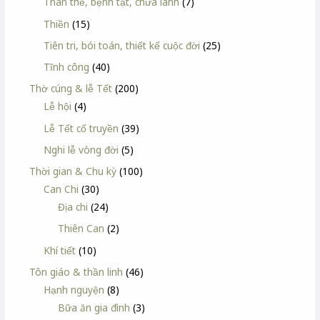
Thân thể, bệnh tật, chữa lành
(7)
Thiền
(15)
Tiên tri, bói toán, thiết kế cuộc đời
(25)
Tĩnh công
(40)
Thờ cúng & lễ Tết
(200)
Lễ hội
(4)
Lễ Tết cổ truyền
(39)
Nghi lễ vòng đời
(5)
Thời gian & Chu kỳ
(100)
Can Chi
(30)
Địa chi
(24)
Thiên Can
(2)
Khí tiết
(10)
Tôn giáo & thần linh
(46)
Hạnh nguyện
(8)
Bữa ăn gia đình
(3)