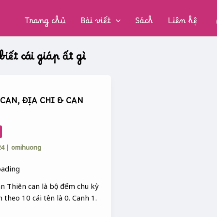
CHUYÊN
MỤC:
Trang chủ
Bài viết
Sách
Liên hệ
biết cái giáp ất gì
CAN, ĐỊA CHI & CAN
24
|
omihuong
an Thiên can là bộ đếm chu kỳ
n theo 10 cái tên là 0. Canh 1.