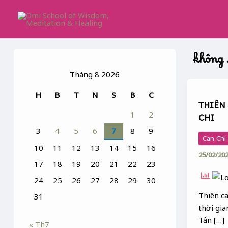
Skip
to
content
không 
Tháng 8 2026
THIÊN
H
B
T
N
S
B
C
CAN,
THIÊN 
ĐỊA
1
2
CHI
CHI
3
4
5
6
7
8
9
&
Can Chi
CAN
10
11
12
13
14
15
16
25/02/20
CHI
17
18
19
20
21
22
23
24
25
26
27
28
29
30
Thiên c
31
thời gia
Tân […]
« Th7