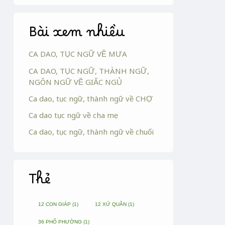
Bài xem nhiều
CA DAO, TỤC NGỮ VỀ MƯA
CA DAO, TỤC NGỮ, THÀNH NGỮ,
NGÔN NGỮ VỀ GIẤC NGỦ
Ca dao, tục ngữ, thành ngữ về CHỢ
Ca dao tục ngữ về cha mẹ
Ca dao, tục ngữ, thành ngữ về chuối
Thẻ
12 CON GIÁP
(1)
12 XỨ QUÂN
(1)
36 PHỐ PHƯỜNG
(1)