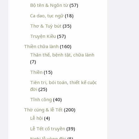
Bộ tên & Ngôn từ
(57)
Ca dao, tục ngữ
(18)
Thơ & Tuỳ bút
(35)
Truyện Kiều
(57)
Thiền chữa lành
(160)
Thân thể, bệnh tật, chữa lành
(7)
Thiền
(15)
Tiên tri, bói toán, thiết kế cuộc
đời
(25)
Tĩnh công
(40)
Thờ cúng & lễ Tết
(200)
Lễ hội
(4)
Lễ Tết cổ truyền
(39)
Nghi lễ vòng đời
(5)