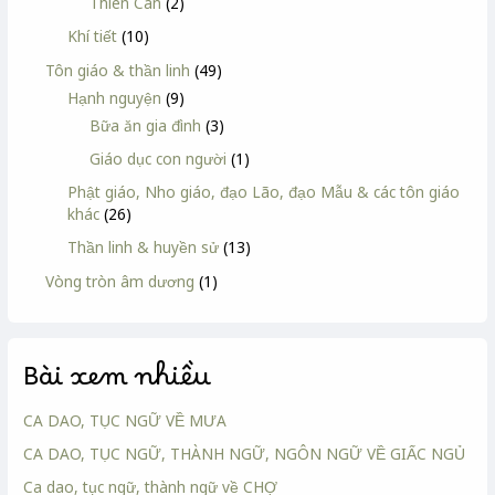
Thiên Can
(2)
Khí tiết
(10)
Tôn giáo & thần linh
(49)
Hạnh nguyện
(9)
Bữa ăn gia đình
(3)
Giáo dục con người
(1)
Phật giáo, Nho giáo, đạo Lão, đạo Mẫu & các tôn giáo
khác
(26)
Thần linh & huyền sử
(13)
Vòng tròn âm dương
(1)
Bài xem nhiều
CA DAO, TỤC NGỮ VỀ MƯA
CA DAO, TỤC NGỮ, THÀNH NGỮ, NGÔN NGỮ VỀ GIẤC NGỦ
Ca dao, tục ngữ, thành ngữ về CHỢ