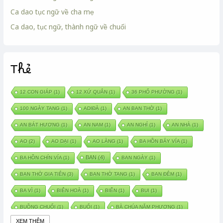
Ca dao tục ngữ về cha mẹ
Ca dao, tục ngữ, thành ngữ về chuối
Thẻ
12 CON GIÁP
(1)
12 XỨ QUÂN
(1)
36 PHỐ PHƯỜNG
(1)
100 NGÀY TANG
(1)
ADIĐÀ
(1)
AN BAN THỜ
(1)
AN BÁT HƯƠNG
(1)
AN NAM
(1)
AN NGHỈ
(1)
AN NHÀ
(1)
AO
(2)
AO DẠI
(1)
AO LÀNG
(1)
BA HỒN BẢY VÍA
(1)
BAN
(4)
BA HỒN CHÍN VÍA
(1)
BAN NGÀY
(1)
BAN THỜ GIA TIÊN
(3)
BAN THỜ TANG
(1)
BAN ĐÊM
(1)
BA VÌ
(1)
BIÊN HOÀ
(1)
BIỂN
(1)
BUI
(1)
BUỒNG CHUỐI
(1)
BUỔI
(1)
BÀ CHÚA NĂM PHƯƠNG
(1)
XEM THÊM