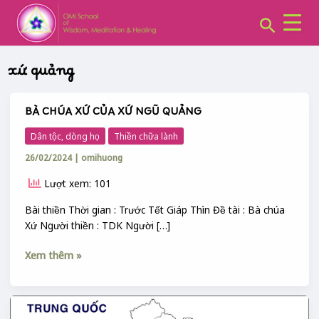
CHUYÊN
Skip
MỤC:
Search
to
content
xứ quảng
BÀ CHÚA XỨ CỦA XỨ NGŨ QUẢNG
BÀ
CHÚA
Dân tộc, dòng họ
Thiền chữa lành
XỨ
26/02/2024
|
omihuong
CỦA
XỨ
Lượt xem: 101
NGŨ
QUẢNG
Bài thiền Thời gian : Trước Tết Giáp Thìn Đề tài : Bà chúa
Xứ Người thiền : TDK Người […]
Xem thêm »
CÁC
NHÓM