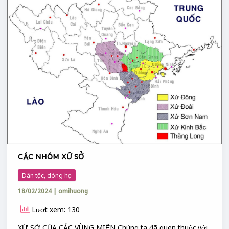
XỨ
SỞ
CÁC NHÓM XỨ SỞ
Dân tộc, dòng họ
18/02/2024
|
omihuong
Lượt xem: 130
XỨ SỞ CỦA CÁC VÙNG MIỀN Chúng ta đã quen thuộc với