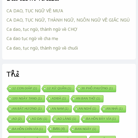
Bài xem nhiều
CA DAO, TỤC NGỮ VỀ MƯA
CA DAO, TỤC NGỮ, THÀNH NGỮ, NGÔN NGỮ VỀ GIẤC NGỦ
Ca dao, tục ngữ, thành ngữ về CHỢ
Ca dao tục ngữ về cha mẹ
Ca dao, tục ngữ, thành ngữ về chuối
Thẻ
12 CON GIÁP
(1)
12 XỨ QUÂN
(1)
36 PHỐ PHƯỜNG
(1)
100 NGÀY TANG
(1)
ADIĐÀ
(1)
AN BAN THỜ
(1)
AN BÁT HƯƠNG
(1)
AN NAM
(1)
AN NGHỈ
(1)
AN NHÀ
(1)
AO
(2)
AO DẠI
(1)
AO LÀNG
(1)
BA HỒN BẢY VÍA
(1)
BAN
(4)
BA HỒN CHÍN VÍA
(1)
BAN NGÀY
(1)