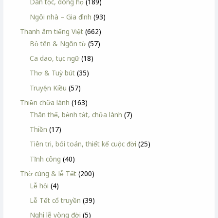
Dân tộc, dòng họ
(189)
Ngôi nhà – Gia đình
(93)
Thanh âm tiếng Việt
(662)
Bộ tên & Ngôn từ
(57)
Ca dao, tục ngữ
(18)
Thơ & Tuỳ bút
(35)
Truyện Kiều
(57)
Thiền chữa lành
(163)
Thân thể, bệnh tật, chữa lành
(7)
Thiền
(17)
Tiên tri, bói toán, thiết kế cuộc đời
(25)
Tĩnh công
(40)
Thờ cúng & lễ Tết
(200)
Lễ hội
(4)
Lễ Tết cổ truyền
(39)
Nghi lễ vòng đời
(5)