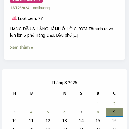
12/12/2024
|
omihuong
Lượt xem: 77
HÀNG DẦU & HÀNG HÀNH Ở HỒ GƯƠM Tôi sinh ra và
lớn lên ở phố Hàng Dầu. Đầu phố […]
Xem thêm »
Tháng 8 2026
H
B
T
N
S
B
C
1
2
3
4
5
6
7
8
9
10
11
12
13
14
15
16
17
18
19
20
21
22
23