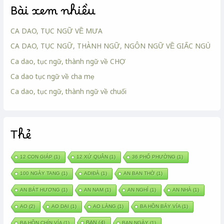
Bài xem nhiều
CA DAO, TỤC NGỮ VỀ MƯA
CA DAO, TỤC NGỮ, THÀNH NGỮ, NGÔN NGỮ VỀ GIẤC NGỦ
Ca dao, tục ngữ, thành ngữ về CHỢ
Ca dao tục ngữ về cha mẹ
Ca dao, tục ngữ, thành ngữ về chuối
Thẻ
12 CON GIÁP
(1)
12 XỨ QUÂN
(1)
36 PHỐ PHƯỜNG
(1)
100 NGÀY TANG
(1)
ADIĐÀ
(1)
AN BAN THỜ
(1)
AN BÁT HƯƠNG
(1)
AN NAM
(1)
AN NGHỈ
(1)
AN NHÀ
(1)
AO
(2)
AO DẠI
(1)
AO LÀNG
(1)
BA HỒN BẢY VÍA
(1)
BAN
(4)
BA HỒN CHÍN VÍA
(1)
BAN NGÀY
(1)