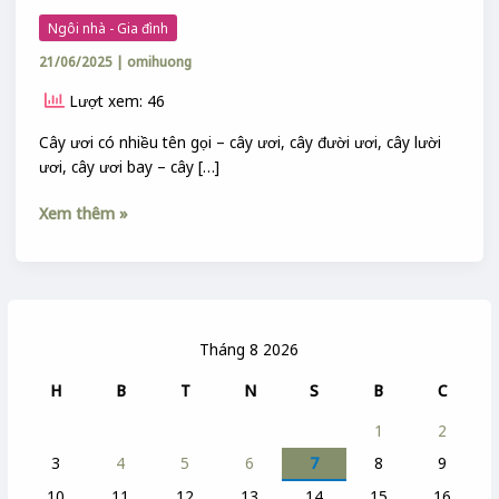
Ngôi nhà - Gia đình
21/06/2025
|
omihuong
Lượt xem: 46
Cây ươi có nhiều tên gọi – cây ươi, cây đười ươi, cây lười
ươi, cây ươi bay – cây […]
Xem thêm »
Tháng 8 2026
H
B
T
N
S
B
C
1
2
3
4
5
6
7
8
9
10
11
12
13
14
15
16