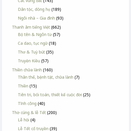
Các vùng đất
(143)
Dân tộc, dòng họ
(189)
Ngôi nhà – Gia đình
(93)
Thanh âm tiếng Việt
(662)
Bộ tên & Ngôn từ
(57)
Ca dao, tục ngữ
(18)
Thơ & Tuỳ bút
(35)
Truyện Kiều
(57)
Thiền chữa lành
(160)
Thân thể, bệnh tật, chữa lành
(7)
Thiền
(15)
Tiên tri, bói toán, thiết kế cuộc đời
(25)
Tĩnh công
(40)
Thờ cúng & lễ Tết
(200)
Lễ hội
(4)
Lễ Tết cổ truyền
(39)