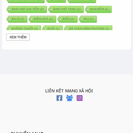
BAN THỜ GIA TIÊN
(3)
BAN THỜ TANG
(1)
BAN ĐÊM
(1)
BA VÌ
(1)
BIÊN HOÀ
(1)
BIỂN
(1)
BUI
(1)
BUỒNG CHUỐI
(1)
BUỔI
(1)
BÀ CHÚA NĂM PHƯƠNG
(1)
XEM THÊM
BÀ CHÚA XỨ
(5)
BÀ CHÚA THÀNH ĐÔNG
(1)
BÀ DẦU
(2)
BÀ HÀNG NƯỚC TRONG TRUYỆN TẤM CÁM
(1)
BÀI THUỐC DÂN GIAN
(1)
BÀ MỤ
(2)
BÀN CỔ
(2)
BÀO THAI
(4)
BÀN TAY CHỮA LÀNH
(2)
BÀ TỔ CÔ
(1)
BÁCH VIỆT
(1)
BÁNH BÒ
(1)
BÁNH CHÌ
(1)
BÁNH CHƯNG
(6)
BÁNH DẦY
(5)
BÁNH CHƯNG BÁNH DẦY
(1)
LIÊN KẾT MẠNG XÃ HỘI
BÁNH TRÔI BÁNH CHAY
(7)
BÁNH GIẦY
(2)
BÁNH TRÁNG
(1)
BÁNH TRƯNG
(1)
BÁNH TÀY
(1)
BÁNH TẾT
(3)
BÁNH XÈO
(1)
BÁNH ĐÚC
(1)
BÁO HIẾU CHA MẸ
(1)
BÁT HƯƠNG
(2)
BÉ SƠ SINH
(1)
BÓ GIÒ
(1)