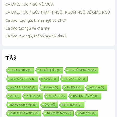
CA DAO, TỤC NGỮ VỀ MƯA
CA DAO, TỤC NGỮ, THÀNH NGỮ, NGÔN NGỮ VỀ GIẤC NGỦ
Ca dao, tục ngữ, thành ngữ về CHỢ
Ca dao tục ngữ về cha mẹ
Ca dao, tục ngữ, thành ngữ về chuối
Thẻ
12 CON GIÁP
(1)
12 XỨ QUÂN
(1)
36 PHỐ PHƯỜNG
(1)
100 NGÀY TANG
(1)
ADIĐÀ
(1)
AN BAN THỜ
(1)
AN BÁT HƯƠNG
(1)
AN NAM
(1)
AN NGHỈ
(1)
AN NHÀ
(1)
AO
(2)
AO DẠI
(1)
AO LÀNG
(1)
BA HỒN BẢY VÍA
(1)
BAN
(4)
BA HỒN CHÍN VÍA
(1)
BAN NGÀY
(1)
BAN THỜ GIA TIÊN
(3)
BAN THỜ TANG
(1)
BAN ĐÊM
(1)