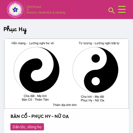
CHUYÊN
Skip
MỤC:
Search
to
content
Phục Hy
BÀN
CỔ
–
PHỤC
HY
–
NỮ
OA
BÀN CỔ – PHỤC HY – NỮ OA
Dân tộc, dòng họ