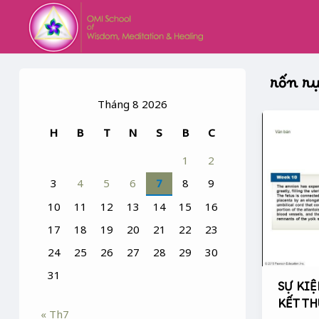
Skip
to
content
rốn r
Tháng 8 2026
SỰ
H
B
T
N
S
B
C
KIỆN
RỤNG
1
2
RỐN
3
4
5
6
7
8
9
&
LỄ
10
11
12
13
14
15
16
RỐN
17
18
19
20
21
22
23
:
24
25
26
27
28
29
30
KẾT
THÚC
31
SỰ KIỆ
SINH
KẾT TH
« Th7