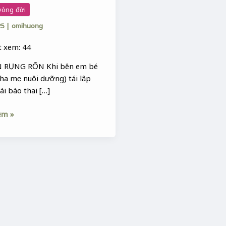
 vòng đời
25
|
omihuong
 xem: 44
N RỤNG RỐN Khi bên em bé
ha mẹ nuôi dưỡng) tái lập
ái bào thai […]
êm »