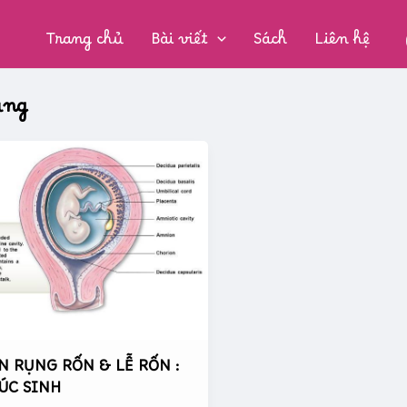
CHUYÊN
MỤC:
Trang chủ
Bài viết
Sách
Liên hệ
ụng
N RỤNG RỐN & LỄ RỐN :
ÚC SINH