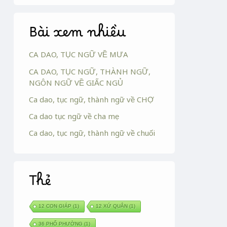
Bài xem nhiều
CA DAO, TỤC NGỮ VỀ MƯA
CA DAO, TỤC NGỮ, THÀNH NGỮ,
NGÔN NGỮ VỀ GIẤC NGỦ
Ca dao, tục ngữ, thành ngữ về CHỢ
Ca dao tục ngữ về cha mẹ
Ca dao, tục ngữ, thành ngữ về chuối
Thẻ
12 CON GIÁP
(1)
12 XỨ QUÂN
(1)
36 PHỐ PHƯỜNG
(1)