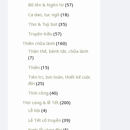
Bộ tên & Ngôn từ
(57)
Ca dao, tục ngữ
(18)
Thơ & Tuỳ bút
(35)
Truyện Kiều
(57)
Thiền chữa lành
(160)
Thân thể, bệnh tật, chữa lành
(7)
Thiền
(15)
Tiên tri, bói toán, thiết kế cuộc
đời
(25)
Tĩnh công
(40)
Thờ cúng & lễ Tết
(200)
Lễ hội
(4)
Lễ Tết cổ truyền
(39)
Nghi lễ vòng đời
(5)