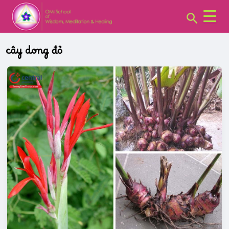
CHUYÊN
Skip
MỤC:
Search
to
content
cây dong đỏ
CÂY
DONG
RIỀNG