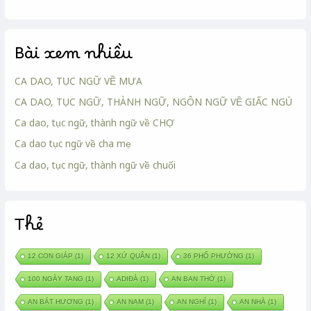
Bài xem nhiều
CA DAO, TỤC NGỮ VỀ MƯA
CA DAO, TỤC NGỮ, THÀNH NGỮ, NGÔN NGỮ VỀ GIẤC NGỦ
Ca dao, tục ngữ, thành ngữ về CHỢ
Ca dao tục ngữ về cha mẹ
Ca dao, tục ngữ, thành ngữ về chuối
Thẻ
12 CON GIÁP
(1)
12 XỨ QUÂN
(1)
36 PHỐ PHƯỜNG
(1)
100 NGÀY TANG
(1)
ADIĐÀ
(1)
AN BAN THỜ
(1)
AN BÁT HƯƠNG
(1)
AN NAM
(1)
AN NGHỈ
(1)
AN NHÀ
(1)