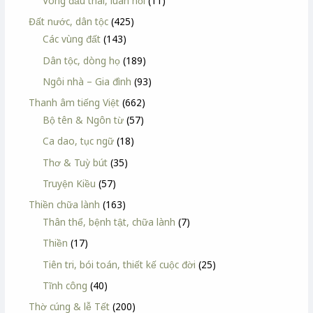
Vòng đầu thai, luân hồi
(11)
Đất nước, dân tộc
(425)
Các vùng đất
(143)
Dân tộc, dòng họ
(189)
Ngôi nhà – Gia đình
(93)
Thanh âm tiếng Việt
(662)
Bộ tên & Ngôn từ
(57)
Ca dao, tục ngữ
(18)
Thơ & Tuỳ bút
(35)
Truyện Kiều
(57)
Thiền chữa lành
(163)
Thân thể, bệnh tật, chữa lành
(7)
Thiền
(17)
Tiên tri, bói toán, thiết kế cuộc đời
(25)
Tĩnh công
(40)
Thờ cúng & lễ Tết
(200)