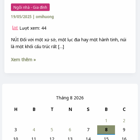
Ngôi nhà - Gia đình
19/05/2025
|
omihuong
Lượt xem: 44
NÚI Đối với một xứ sở, một lục địa hay một hành tinh, núi
là một khối cấu trúc rất […]
Xem thêm »
Tháng 8 2026
H
B
T
N
S
B
C
1
2
3
4
5
6
7
8
9
10
11
12
13
14
15
16