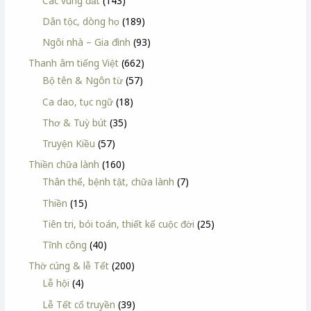
Các vùng đất
(143)
Dân tộc, dòng họ
(189)
Ngôi nhà – Gia đình
(93)
Thanh âm tiếng Việt
(662)
Bộ tên & Ngôn từ
(57)
Ca dao, tục ngữ
(18)
Thơ & Tuỳ bút
(35)
Truyện Kiều
(57)
Thiền chữa lành
(160)
Thân thể, bệnh tật, chữa lành
(7)
Thiền
(15)
Tiên tri, bói toán, thiết kế cuộc đời
(25)
Tĩnh công
(40)
Thờ cúng & lễ Tết
(200)
Lễ hội
(4)
Lễ Tết cổ truyền
(39)