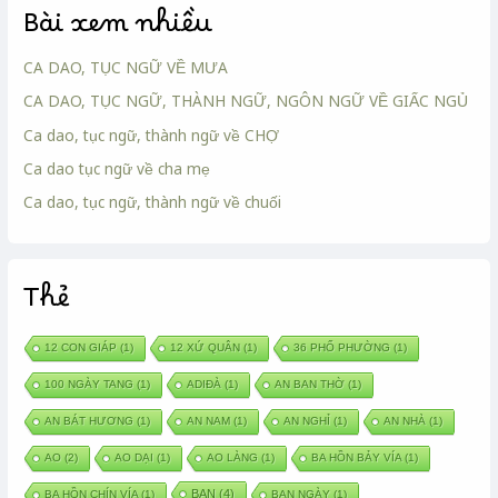
Bài xem nhiều
CA DAO, TỤC NGỮ VỀ MƯA
CA DAO, TỤC NGỮ, THÀNH NGỮ, NGÔN NGỮ VỀ GIẤC NGỦ
Ca dao, tục ngữ, thành ngữ về CHỢ
Ca dao tục ngữ về cha mẹ
Ca dao, tục ngữ, thành ngữ về chuối
Thẻ
12 CON GIÁP
(1)
12 XỨ QUÂN
(1)
36 PHỐ PHƯỜNG
(1)
100 NGÀY TANG
(1)
ADIĐÀ
(1)
AN BAN THỜ
(1)
AN BÁT HƯƠNG
(1)
AN NAM
(1)
AN NGHỈ
(1)
AN NHÀ
(1)
AO
(2)
AO DẠI
(1)
AO LÀNG
(1)
BA HỒN BẢY VÍA
(1)
BAN
(4)
BA HỒN CHÍN VÍA
(1)
BAN NGÀY
(1)