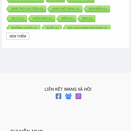
BAN THỜ GIA TIÊN
(3)
BAN THỜ TANG
(1)
BAN ĐÊM
(1)
BA VÌ
(1)
BIÊN HOÀ
(1)
BIỂN
(1)
BUI
(1)
BUỒNG CHUỐI
(1)
BUỔI
(1)
BÀ CHÚA NĂM PHƯƠNG
(1)
XEM THÊM
BÀ CHÚA XỨ
(5)
BÀ CHÚA THÀNH ĐÔNG
(1)
BÀ DẦU
(2)
BÀ HÀNG NƯỚC TRONG TRUYỆN TẤM CÁM
(1)
BÀI THUỐC DÂN GIAN
(1)
BÀ MỤ
(2)
BÀN CỔ
(2)
BÀO THAI
(4)
BÀN TAY CHỮA LÀNH
(2)
BÀ TỔ CÔ
(1)
BÁCH VIỆT
(1)
BÁNH BÒ
(1)
BÁNH CHÌ
(1)
BÁNH CHƯNG
(6)
BÁNH DẦY
(5)
BÁNH CHƯNG BÁNH DẦY
(1)
LIÊN KẾT MẠNG XÃ HỘI
BÁNH TRÔI BÁNH CHAY
(7)
BÁNH GIẦY
(2)
BÁNH TRÁNG
(1)
BÁNH TRƯNG
(1)
BÁNH TÀY
(1)
BÁNH TẾT
(3)
BÁNH XÈO
(1)
BÁNH ĐÚC
(1)
BÁO HIẾU CHA MẸ
(1)
BÁT HƯƠNG
(2)
BÉ SƠ SINH
(1)
BÓ GIÒ
(1)