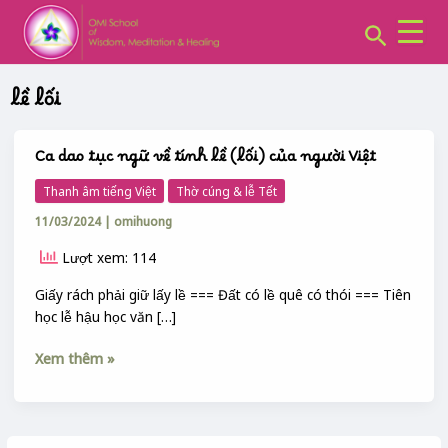
CHUYÊN
Skip
MỤC:
Search
to
content
lề lối
Ca dao tục ngữ về tính lề (lối) của người Việt
Ca
dao
Thanh âm tiếng Việt
Thờ cúng & lễ Tết
tục
11/03/2024
|
omihuong
ngữ
về
Lượt xem: 114
tính
lề
Giấy rách phải giữ lấy lề === Đất có lề quê có thói === Tiên
(lối)
học lễ hậu học văn […]
của
người
Xem thêm »
Việt