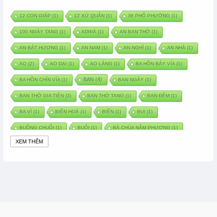
12 CON GIÁP
(1)
12 XỨ QUÂN
(1)
36 PHỐ PHƯỜNG
(1)
100 NGÀY TANG
(1)
ADIĐÀ
(1)
AN BAN THỜ
(1)
AN BÁT HƯƠNG
(1)
AN NAM
(1)
AN NGHỈ
(1)
AN NHÀ
(1)
AO
(2)
AO DẠI
(1)
AO LÀNG
(1)
BA HỒN BẢY VÍA
(1)
BAN
(4)
BA HỒN CHÍN VÍA
(1)
BAN NGÀY
(1)
BAN THỜ GIA TIÊN
(3)
BAN THỜ TANG
(1)
BAN ĐÊM
(1)
BA VÌ
(1)
BIÊN HOÀ
(1)
BIỂN
(1)
BUI
(1)
BUỒNG CHUỐI
(1)
BUỔI
(1)
BÀ CHÚA NĂM PHƯƠNG
(1)
XEM THÊM
BÀ CHÚA XỨ
(5)
BÀ CHÚA THÀNH ĐÔNG
(1)
BÀ DẦU
(2)
BÀ HÀNG NƯỚC TRONG TRUYỆN TẤM CÁM
(1)
BÀI THUỐC DÂN GIAN
(1)
BÀ MỤ
(2)
BÀN CỔ
(2)
BÀO THAI
(4)
BÀN TAY CHỮA LÀNH
(2)
BÀ TỔ CÔ
(1)
BÁCH VIỆT
(1)
BÁNH BÒ
(1)
BÁNH CHÌ
(1)