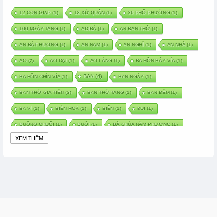
12 CON GIÁP
(1)
12 XỨ QUÂN
(1)
36 PHỐ PHƯỜNG
(1)
100 NGÀY TANG
(1)
ADIĐÀ
(1)
AN BAN THỜ
(1)
AN BÁT HƯƠNG
(1)
AN NAM
(1)
AN NGHỈ
(1)
AN NHÀ
(1)
AO
(2)
AO DẠI
(1)
AO LÀNG
(1)
BA HỒN BẢY VÍA
(1)
BAN
(4)
BA HỒN CHÍN VÍA
(1)
BAN NGÀY
(1)
BAN THỜ GIA TIÊN
(3)
BAN THỜ TANG
(1)
BAN ĐÊM
(1)
BA VÌ
(1)
BIÊN HOÀ
(1)
BIỂN
(1)
BUI
(1)
BUỒNG CHUỐI
(1)
BUỔI
(1)
BÀ CHÚA NĂM PHƯƠNG
(1)
XEM THÊM
BÀ CHÚA XỨ
(5)
BÀ CHÚA THÀNH ĐÔNG
(1)
BÀ DẦU
(2)
BÀ HÀNG NƯỚC TRONG TRUYỆN TẤM CÁM
(1)
BÀI THUỐC DÂN GIAN
(1)
BÀ MỤ
(2)
BÀN CỔ
(2)
BÀO THAI
(4)
BÀN TAY CHỮA LÀNH
(2)
BÀ TỔ CÔ
(1)
BÁCH VIỆT
(1)
BÁNH BÒ
(1)
BÁNH CHÌ
(1)