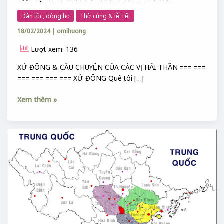
CÁC VỊ THUỶ THẦN Ở THĂNG LONG TỨ XỨ
Dân tộc, dòng họ
Thờ cúng & lễ Tết
18/02/2024
|
omihuong
Lượt xem: 136
XỨ ĐÔNG & CÂU CHUYỆN CỦA CÁC VỊ HẢI THẦN === ===
=== === === === XỨ ĐÔNG Quê tôi […]
Xem thêm »
CÁC
NHÓM
XỨ
SỞ