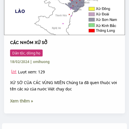
CÁC NHÓM XỨ SỞ
Dân tộc, dòng họ
18/02/2024
|
omihuong
Lượt xem: 129
XỨ SỞ CỦA CÁC VÙNG MIỀN Chúng ta đã quen thuộc với
tên các xứ của nước Việt chạy dọc
Xem thêm »