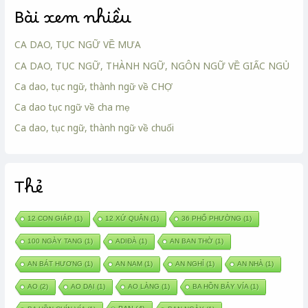
Bài xem nhiều
CA DAO, TỤC NGỮ VỀ MƯA
CA DAO, TỤC NGỮ, THÀNH NGỮ, NGÔN NGỮ VỀ GIẤC NGỦ
Ca dao, tục ngữ, thành ngữ về CHỢ
Ca dao tục ngữ về cha mẹ
Ca dao, tục ngữ, thành ngữ về chuối
Thẻ
12 CON GIÁP
(1)
12 XỨ QUÂN
(1)
36 PHỐ PHƯỜNG
(1)
100 NGÀY TANG
(1)
ADIĐÀ
(1)
AN BAN THỜ
(1)
AN BÁT HƯƠNG
(1)
AN NAM
(1)
AN NGHỈ
(1)
AN NHÀ
(1)
AO
(2)
AO DẠI
(1)
AO LÀNG
(1)
BA HỒN BẢY VÍA
(1)