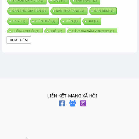
BAN
(4)
BA HỒN CHÍN VÍA
(1)
BAN NGÀY
(1)
BAN THỜ GIA TIÊN
(3)
BAN THỜ TANG
(1)
BAN ĐÊM
(1)
BA VÌ
(1)
BIÊN HOÀ
(1)
BIỂN
(1)
BUI
(1)
BUỒNG CHUỐI
(1)
BUỔI
(1)
BÀ CHÚA NĂM PHƯƠNG
(1)
XEM THÊM
BÀ CHÚA XỨ
(5)
BÀ CHÚA THÀNH ĐÔNG
(1)
BÀ DẦU
(2)
BÀ HÀNG NƯỚC TRONG TRUYỆN TẤM CÁM
(1)
BÀI THUỐC DÂN GIAN
(1)
BÀ MỤ
(2)
BÀN CỔ
(2)
BÀO THAI
(4)
BÀN TAY CHỮA LÀNH
(2)
BÀ TỔ CÔ
(1)
BÁCH VIỆT
(1)
BÁNH BÒ
(1)
BÁNH CHÌ
(1)
BÁNH CHƯNG
(6)
BÁNH DẦY
(5)
BÁNH CHƯNG BÁNH DẦY
(1)
LIÊN KẾT MẠNG XÃ HỘI
BÁNH TRÔI BÁNH CHAY
(7)
BÁNH GIẦY
(2)
BÁNH TRÁNG
(1)
BÁNH TRƯNG
(1)
BÁNH TÀY
(1)
BÁNH TẾT
(3)
BÁNH XÈO
(1)
BÁNH ĐÚC
(1)
BÁO HIẾU CHA MẸ
(1)
BÁT HƯƠNG
(2)
BÉ SƠ SINH
(1)
BÓ GIÒ
(1)