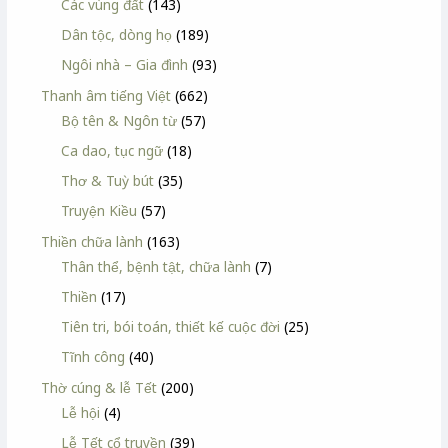
Các vùng đất
(143)
Dân tộc, dòng họ
(189)
Ngôi nhà – Gia đình
(93)
Thanh âm tiếng Việt
(662)
Bộ tên & Ngôn từ
(57)
Ca dao, tục ngữ
(18)
Thơ & Tuỳ bút
(35)
Truyện Kiều
(57)
Thiền chữa lành
(163)
Thân thể, bệnh tật, chữa lành
(7)
Thiền
(17)
Tiên tri, bói toán, thiết kế cuộc đời
(25)
Tĩnh công
(40)
Thờ cúng & lễ Tết
(200)
Lễ hội
(4)
Lễ Tết cổ truyền
(39)