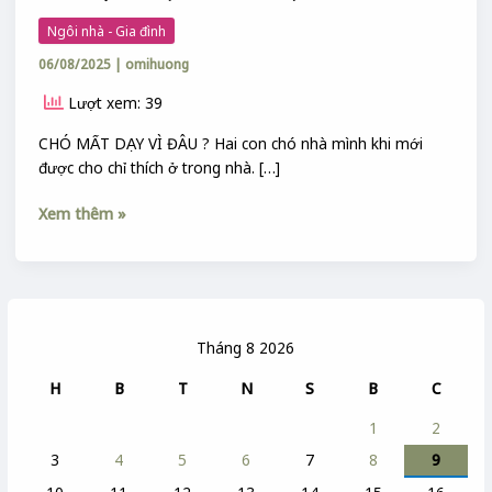
Ngôi nhà - Gia đình
06/08/2025
|
omihuong
Lượt xem: 39
CHÓ MẤT DẠY VÌ ĐÂU ? Hai con chó nhà mình khi mới
được cho chỉ thích ở trong nhà. […]
Xem thêm »
Tháng 8 2026
H
B
T
N
S
B
C
1
2
3
4
5
6
7
8
9