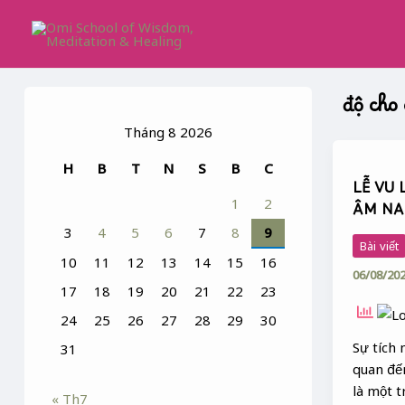
Skip
to
content
độ cho
Tháng 8 2026
LỄ
H
B
T
N
S
B
C
VU
LỄ VU 
LAN
1
2
ÂM NA
&
3
4
5
6
7
8
9
SỰ
Bài viết
TÍCH
10
11
12
13
14
15
16
06/08/20
MẸ
17
18
19
20
21
22
23
QUÁN
24
25
26
27
28
29
30
ÂM
NAM
Sự tích
31
HẢI
quan đế
là một t
« Th7