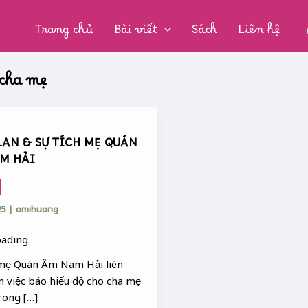
CHUYÊN
MỤC:
Trang chủ
Bài viết
Sách
Liên hệ
 cha mẹ
LAN & SỰ TÍCH MẸ QUÁN
M HẢI
25
|
omihuong
 mẹ Quán Âm Nam Hải liên
n việc báo hiếu độ cho cha mẹ
rong […]