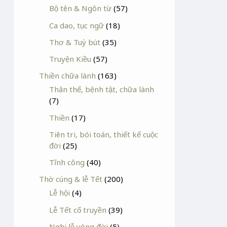
Bộ tên & Ngôn từ
(57)
Ca dao, tục ngữ
(18)
Thơ & Tuỳ bút
(35)
Truyện Kiều
(57)
Thiền chữa lành
(163)
Thân thể, bệnh tật, chữa lành
(7)
Thiền
(17)
Tiên tri, bói toán, thiết kế cuộc
đời
(25)
Tĩnh công
(40)
Thờ cúng & lễ Tết
(200)
Lễ hội
(4)
Lễ Tết cổ truyền
(39)
Nghi lễ vòng đời
(5)