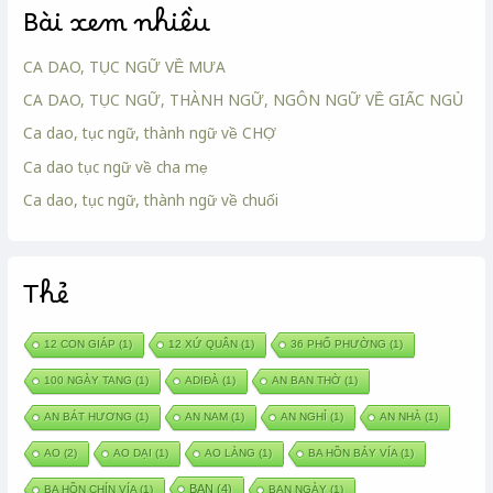
Bài xem nhiều
CA DAO, TỤC NGỮ VỀ MƯA
CA DAO, TỤC NGỮ, THÀNH NGỮ, NGÔN NGỮ VỀ GIẤC NGỦ
Ca dao, tục ngữ, thành ngữ về CHỢ
Ca dao tục ngữ về cha mẹ
Ca dao, tục ngữ, thành ngữ về chuối
Thẻ
12 CON GIÁP
(1)
12 XỨ QUÂN
(1)
36 PHỐ PHƯỜNG
(1)
100 NGÀY TANG
(1)
ADIĐÀ
(1)
AN BAN THỜ
(1)
AN BÁT HƯƠNG
(1)
AN NAM
(1)
AN NGHỈ
(1)
AN NHÀ
(1)
AO
(2)
AO DẠI
(1)
AO LÀNG
(1)
BA HỒN BẢY VÍA
(1)
BAN
(4)
BA HỒN CHÍN VÍA
(1)
BAN NGÀY
(1)