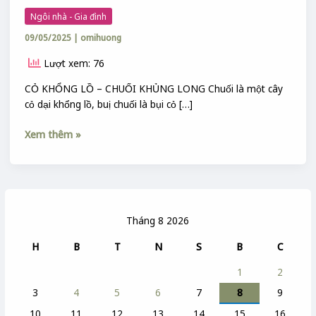
Ngôi nhà - Gia đình
09/05/2025
|
omihuong
Lượt xem: 76
CỎ KHỔNG LỒ – CHUỐI KHỦNG LONG Chuối là một cây
cỏ dại khổng lồ, buị chuối là bụi cỏ […]
Xem thêm »
Tháng 8 2026
H
B
T
N
S
B
C
1
2
3
4
5
6
7
8
9
10
11
12
13
14
15
16