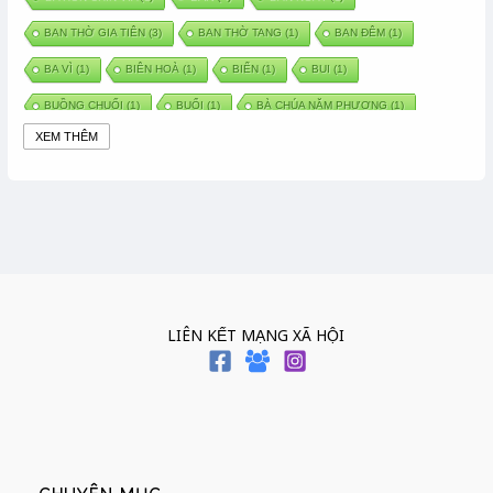
BAN THỜ GIA TIÊN
(3)
BAN THỜ TANG
(1)
BAN ĐÊM
(1)
BA VÌ
(1)
BIÊN HOÀ
(1)
BIỂN
(1)
BUI
(1)
BUỒNG CHUỐI
(1)
BUỔI
(1)
BÀ CHÚA NĂM PHƯƠNG
(1)
XEM THÊM
BÀ CHÚA XỨ
(5)
BÀ CHÚA THÀNH ĐÔNG
(1)
BÀ DẦU
(2)
BÀ HÀNG NƯỚC TRONG TRUYỆN TẤM CÁM
(1)
BÀI THUỐC DÂN GIAN
(1)
BÀ MỤ
(2)
BÀN CỔ
(2)
BÀO THAI
(4)
BÀN TAY CHỮA LÀNH
(2)
BÀ TỔ CÔ
(1)
BÁCH VIỆT
(1)
BÁNH BÒ
(1)
BÁNH CHÌ
(1)
BÁNH CHƯNG
(6)
BÁNH DẦY
(5)
BÁNH CHƯNG BÁNH DẦY
(1)
LIÊN KẾT MẠNG XÃ HỘI
BÁNH TRÔI BÁNH CHAY
(7)
BÁNH GIẦY
(2)
BÁNH TRÁNG
(1)
BÁNH TRƯNG
(1)
BÁNH TÀY
(1)
BÁNH TẾT
(3)
BÁNH XÈO
(1)
BÁNH ĐÚC
(1)
BÁO HIẾU CHA MẸ
(1)
BÁT HƯƠNG
(2)
BÉ SƠ SINH
(1)
BÓ GIÒ
(1)