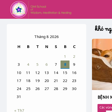
Skip
to
content
khó n
Tháng 8 2026
BỆNH
H
B
T
N
S
B
C
MẤT
NGỦ,
1
2
KHÓ
3
4
5
6
7
8
9
NGỦ
10
11
12
13
14
15
16
17
18
19
20
21
22
23
24
25
26
27
28
29
30
31
BỆNH 
Các vùn
« Th7