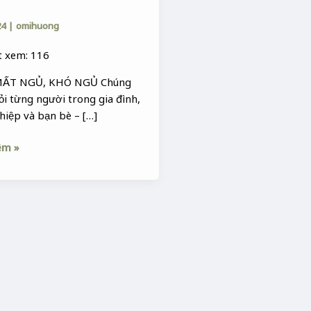
24
|
omihuong
 xem: 116
ẤT NGỦ, KHÓ NGỦ Chúng
ỏi từng người trong gia đình,
hiệp và bạn bè – […]
êm »