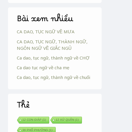
Bài xem nhiều
CA DAO, TỤC NGỮ VỀ MƯA
CA DAO, TỤC NGỮ, THÀNH NGỮ,
NGÔN NGỮ VỀ GIẤC NGỦ
Ca dao, tục ngữ, thành ngữ về CHỢ
Ca dao tục ngữ về cha mẹ
Ca dao, tục ngữ, thành ngữ về chuối
Thẻ
12 CON GIÁP
(1)
12 XỨ QUÂN
(1)
36 PHỐ PHƯỜNG
(1)