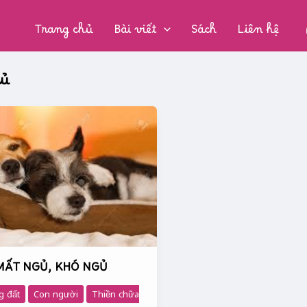
CHUYÊN
MỤC:
Trang chủ
Bài viết
Sách
Liên hệ
gủ
MẤT NGỦ, KHÓ NGỦ
g đất
Con người
Thiền chữa