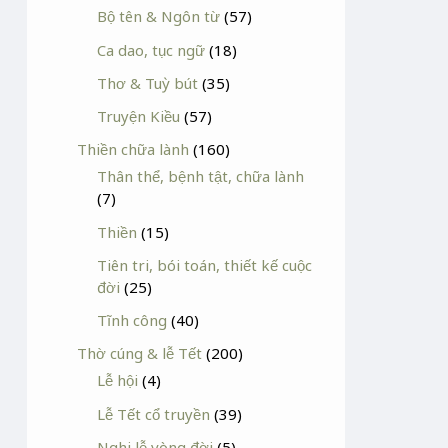
Bộ tên & Ngôn từ
(57)
Ca dao, tục ngữ
(18)
Thơ & Tuỳ bút
(35)
Truyện Kiều
(57)
Thiền chữa lành
(160)
Thân thể, bệnh tật, chữa lành
(7)
Thiền
(15)
Tiên tri, bói toán, thiết kế cuộc
đời
(25)
Tĩnh công
(40)
Thờ cúng & lễ Tết
(200)
Lễ hội
(4)
Lễ Tết cổ truyền
(39)
Nghi lễ vòng đời
(5)