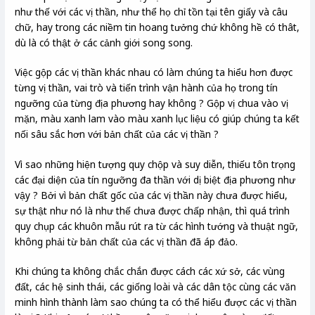
như thế với các vị thần, như thể họ chỉ tồn tại tên giấy và câu
chữ, hay trong các niềm tin hoang tưởng chứ không hề có thât,
dù là có thật ở các cảnh giới song song.
Việc gộp các vị thần khác nhau có làm chúng ta hiểu hơn được
từng vị thần, vai trò và tiến trình vận hành của họ trong tín
ngưỡng của từng địa phương hay không ? Gộp vị chua vào vị
mặn, màu xanh lam vào màu xanh lục liệu có giúp chúng ta kết
nối sâu sắc hơn với bản chất của các vị thần ?
Vì sao những hiện tượng quy chộp và suy diễn, thiếu tôn trọng
các đại diện của tín ngưỡng đa thần với dị biệt địa phương như
vậy ? Bởi vì bản chất gốc của các vị thần này chưa được hiểu,
sự thật như nó là như thế chưa được chấp nhận, thì quá trình
quy chụp các khuôn mẫu rút ra từ các hình tướng và thuật ngữ,
không phải từ bản chất của các vị thần đã áp đảo.
Khi chúng ta không chắc chắn được cách các xứ sở, các vùng
đất, các hệ sinh thái, các giống loài và các dân tộc cùng các văn
minh hình thành làm sao chúng ta có thể hiểu được các vị thần