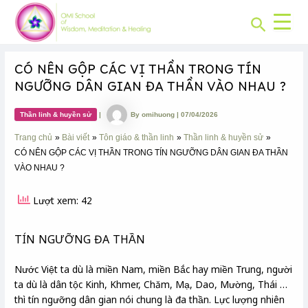
CHUYÊN
Skip
Post
MỤC:
Search
to
navigation
content
CÓ NÊN GỘP CÁC VỊ THẦN TRONG TÍN
NGƯỠNG DÂN GIAN ĐA THẦN VÀO NHAU ?
Thần linh & huyền sử
|
By
omihuong
|
07/04/2026
Trang chủ
Bài viết
Tôn giáo & thần linh
Thần linh & huyền sử
CÓ NÊN GỘP CÁC VỊ THẦN TRONG TÍN NGƯỠNG DÂN GIAN ĐA THẦN
VÀO NHAU ?
Lượt xem: 42
TÍN NGƯỠNG ĐA THẦN
Nước Việt ta dù là miền Nam, miền Bắc hay miền Trung, người
ta dù là dân tộc Kinh, Khmer, Chăm, Mạ, Dao, Mường, Thái …
thì tín ngưỡng dân gian nói chung là đa thần. Lực lượng nhiên