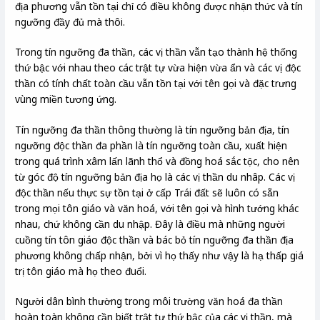
địa phương vẫn tồn tại chỉ có điều không được nhận thức và tín
ngưỡng đầy đủ mà thôi.
Trong tín ngưỡng đa thần, các vị thần vẫn tạo thành hệ thống
thứ bậc với nhau theo các trật tự vừa hiện vừa ẩn và các vị độc
thần có tính chất toàn cầu vẫn tồn tại với tên gọi và đặc trưng
vùng miền tương ứng.
Tín ngưỡng đa thần thông thường là tín ngưỡng bản địa, tín
ngưỡng độc thần đa phần là tín ngưỡng toàn cầu, xuất hiện
trong quá trình xâm lấn lãnh thổ và đồng hoá sắc tộc, cho nên
từ góc độ tín ngưỡng bản địa họ là các vị thần du nhâp. Các vị
độc thần nếu thực sự tồn tại ở cấp Trái đất sẽ luôn có sẵn
trong mọi tôn giáo và văn hoá, với tên gọi và hình tướng khác
nhau, chứ không cần du nhập. Đây là điều mà những người
cuồng tín tôn giáo độc thần và bác bỏ tín ngưỡng đa thần địa
phương không chấp nhận, bởi vì họ thấy như vậy là hạ thấp giá
trị tôn giáo mà họ theo đuổi.
Người dân bình thường trong môi trường văn hoá đa thần
hoàn toàn không cần biết trật tự thứ bậc của các vị thần, mà