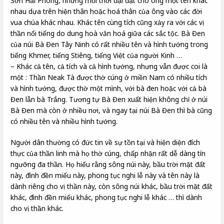
Sơn Hải Phòng, nhưng mỗi thời đại đặt cho ông một tên khác
nhau dựa trên hiện thân hoặc hoá thân của ông vào các đời
vua chúa khác nhau. Khác tên cùng tích cũng xảy ra với các vị
thần nổi tiếng do dung hoà văn hoá giữa các sắc tộc. Bà Đen
của núi Bà Đen Tây Ninh có rất nhiều tên và hình tướng trong
tiếng Khmer, tiếng Stiêng, tiếng Việt của người Kinh …
– Khác cả tên, cả tích và cả hình tướng, nhưng vẫn được coi là
một : Thần Neak Tà được thờ cúng ở miền Nam có nhiều tích
và hình tướng, được thờ một mình, với bà đen hoặc với cả bà
Đen lẫn bà Trắng. Tương tự Bà Đen xuất hiện không chỉ ở núi
Bà Đen mà còn ở nhiều nơi, và ngay tại núi Bà Đen thì bà cũng
có nhiều tên và nhiều hình tướng.
Người dân thường có đức tin về sự tồn tại và hiện diện đích
thực của thần linh mà họ thờ cúng, chấp nhận rất dễ dàng tín
ngưỡng đa thần. Họ hiểu rằng sông núi này, bầu trời mặt đất
này, đình đền miếu này, phong tục nghi lễ này và tên này là
dành riêng cho vị thần này, còn sông núi khác, bầu trời mặt đất
khác, đình đền miếu khác, phong tục nghi lễ khác … thì dành
cho vị thần khác.