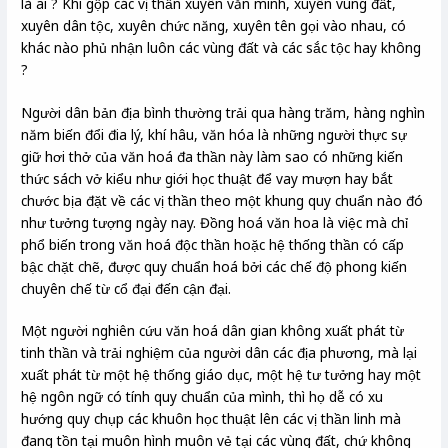
là ai ? Khi gộp các vị thần xuyên văn minh, xuyên vùng đất,
xuyên dân tộc, xuyên chức năng, xuyên tên gọi vào nhau, có
khác nào phủ nhận luôn các vùng đất và các sắc tộc hay không
?
Người dân bản địa bình thường trải qua hàng trăm, hàng nghìn
năm biến đổi đia lý, khí hâu, văn hóa là những người thực sự
giữ hơi thở của văn hoá đa thần này làm sao có những kiến
thức sách vở kiểu như giới học thuật để vay mượn hay bắt
chước bịa đặt về các vị thần theo một khung quy chuẩn nào đó
như tưởng tượng ngày nay. Đồng hoá văn hoa là việc mà chỉ
phổ biến trong văn hoá độc thần hoặc hệ thống thần có cấp
bậc chặt chẽ, được quy chuẩn hoá bởi các chế độ phong kiến
chuyên chế từ cổ đại đến cận đại.
Một người nghiên cứu văn hoá dân gian không xuất phát từ
tinh thần và trải nghiệm của người dân các địa phương, mà lại
xuất phát từ một hệ thống giáo dục, một hệ tư tưởng hay một
hệ ngôn ngữ có tính quy chuẩn của mình, thì họ dễ có xu
hướng quy chụp các khuôn học thuật lên các vị thần linh mà
đang tồn tại muôn hình muôn vẻ tại các vùng đất, chứ không