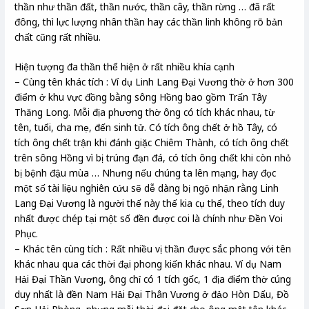
thần như thần đất, thần nước, thần cây, thần rừng … đã rất
đông, thì lực lượng nhân thần hay các thần linh không rõ bản
chất cũng rất nhiều.
Hiện tượng đa thần thể hiện ở rất nhiều khía cạnh
– Cùng tên khác tích : Ví dụ Linh Lang Đại Vương thờ ở hơn 300
điểm ở khu vực đồng bằng sông Hồng bao gồm Trấn Tây
Thăng Long. Mỗi địa phương thờ ông có tích khác nhau, từ
tên, tuổi, cha mẹ, đến sinh tử. Có tích ông chết ở hồ Tây, có
tích ông chết trận khi đánh giặc Chiêm Thành, có tích ông chết
trên sông Hồng vì bị trúng đạn đá, có tích ông chết khi còn nhỏ
bị bệnh đậu mùa … Nhưng nếu chúng ta lên mạng, hay đọc
một số tài liệu nghiên cứu sẽ dễ dàng bị ngộ nhận rằng Linh
Lang Đại Vương là người thế này thế kia cụ thể, theo tích duy
nhất được chép tại một số đền được coi là chính như Đền Voi
Phục.
– Khác tên cùng tích : Rất nhiều vị thần được sắc phong với tên
khác nhau qua các thời đại phong kiến khác nhau. Ví dụ Nam
Hải Đại Thần Vương, ông chỉ có 1 tích gốc, 1 địa điểm thờ cúng
duy nhất là đền Nam Hải Đại Thân Vương ở đảo Hòn Dấu, Đồ