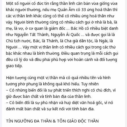
Một số người có đức tin rằng thần linh căn bản vừa giống vừa
khác người thường, nếu mẹ Quán Âm có 33 ứng hoá thân thì
các vị thần linh khác cũng có thể có nhiều ứng hoá thân như
vậy. Người bình thường cũng có nhiều cách gọi ở nhà là bà, là
mẹ, là vợ, ở cơ quan là giám đốc … Bác Hồ có nhiều biệt danh
như Nguyễn Tất Thành, Nguyễn Ái Quốc … và được gọi là là
Chủ tịch nước, Bác, là Thánh, là Cha già dân tộc, là Ngài, là
Người … Vậy một vị thần linh có nhiều cách gọi trong các thứ
bậc khác nhau là bình thường. Điều quan trọng là mỗi cách gọi
đều có lý do và đều phải phù hợp với hoàn cảnh và đối tượng
giao tiếp.
Hiện tượng cùng một vị thần mà có quá nhiều tên và hình
tướng phờ phụng là không quá khó hiểu. Tuy nhiên
– Có những biến đổi là sự phát triển thích nghi có chủ đích, vì
giữ được bản chất và tính bản địa của thần linh.
– Có biển đổi là sự phủ nhận và huỷ diệt văn hoá gốc, vì nó
đánh mất bản chất và sự kết nối với tính bản địa.
TÍN NGƯỠNG ĐA THẦN & TÔN GIÁO ĐỘC THẦN