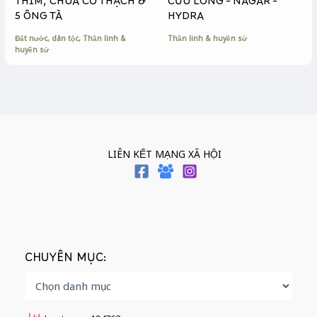
THÍM, CHÙA CỔ THẠCH &
CỬU LONG – NAGAR –
5 ÔNG TÀ
HYDRA
Đất nước, dân tộc
,
Thần linh &
Thần linh & huyền sử
huyền sử
LIÊN KẾT MẠNG XÃ HỘI
CHUYÊN MỤC: