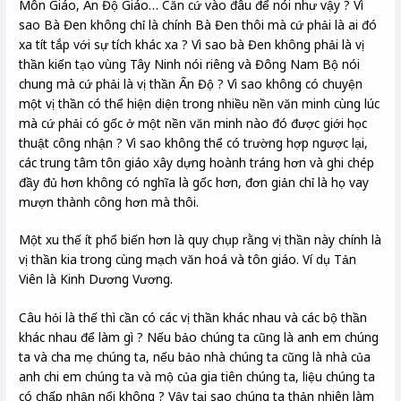
Môn Giáo, Ấn Độ Giáo… Căn cứ vào đâu để nói như vậy ? Vì
sao Bà Đen không chỉ là chính Bà Đen thôi mà cứ phải là ai đó
xa tít tắp với sự tích khác xa ? Vì sao bà Đen không phải là vị
thần kiến tạo vùng Tây Ninh nói riêng và Đông Nam Bộ nói
chung mà cứ phải là vị thần Ấn Độ ? Vì sao không có chuyện
một vị thần có thể hiện diện trong nhiều nền văn minh cùng lúc
mà cứ phải có gốc ở một nền văn minh nào đó được giới học
thuật công nhận ? Vì sao không thể có trường hợp ngược lại,
các trung tâm tôn giáo xây dựng hoành tráng hơn và ghi chép
đầy đủ hơn không có nghĩa là gốc hơn, đơn giản chỉ là họ vay
mượn thành công hơn mà thôi.
Một xu thế ít phổ biến hơn là quy chụp rằng vị thần này chính là
vị thần kia trong cùng mạch văn hoá và tôn giáo. Ví dụ Tản
Viên là Kinh Dương Vương.
Câu hỏi là thế thì cần có các vị thần khác nhau và các bộ thần
khác nhau để làm gì ? Nếu bảo chúng ta cũng là anh em chúng
ta và cha mẹ chúng ta, nếu bảo nhà chúng ta cũng là nhà của
anh chi em chúng ta và mộ của gia tiên chúng ta, liệu chúng ta
có chấp nhận nổi không ? Vậy tại sao chúng ta thản nhiên làm