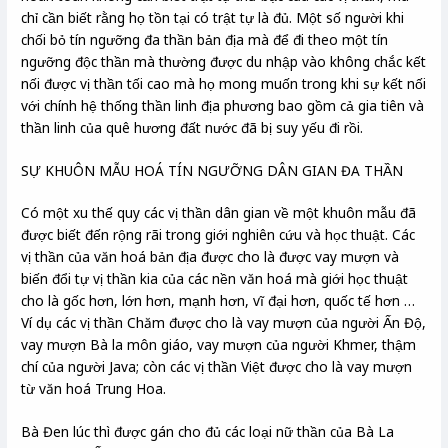
chỉ cần biết rằng họ tồn tại có trật tự là đủ. Một số người khi
chối bỏ tín ngưỡng đa thần bản địa mà để đi theo một tín
ngưỡng độc thần mà thường được du nhập vào không chắc kết
nối được vị thần tối cao mà họ mong muốn trong khi sự kết nối
với chính hệ thống thần linh địa phương bao gồm cả gia tiên và
thần linh của quê hương đất nước đã bị suy yếu đi rồi.
SỰ KHUÔN MẪU HOÁ TÍN NGƯỠNG DÂN GIAN ĐA THẦN
Có một xu thế quy các vị thần dân gian về một khuôn mẫu đã
được biết đến rộng rãi trong giới nghiên cứu và học thuật. Các
vị thần của văn hoá bản địa được cho là được vay mượn và
biến đổi tự vị thần kia của các nền văn hoá mà giới học thuật
cho là gốc hơn, lớn hơn, mạnh hơn, vĩ đại hơn, quốc tế hơn …
Ví dụ các vị thần Chăm được cho là vay mượn của người Ấn Độ,
vay mượn Bà la môn giáo, vay mượn của người Khmer, thậm
chí của người Java; còn các vị thần Việt được cho là vay mượn
từ văn hoá Trung Hoa.
Bà Đen lúc thì được gán cho đủ các loại nữ thần của Bà La