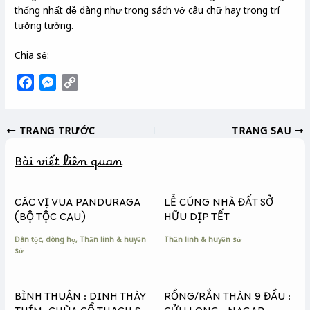
thống nhất dễ dàng như trong sách vở câu chữ hay trong trí
tưởng tưởng.
Chia sẻ:
F
M
C
a
e
o
c
s
p
TRANG TRƯỚC
TRANG SAU
e
s
y
b
e
L
Bài viết liên quan
o
n
i
o
g
n
k
e
k
CÁC VỊ VUA PANDURAGA
LỄ CÚNG NHÀ ĐẤT SỞ
r
(BỘ TỘC CAU)
HỮU DỊP TẾT
Dân tộc, dòng họ
,
Thần linh & huyền
Thần linh & huyền sử
sử
BÌNH THUẬN : DINH THÀY
RỒNG/RẮN THÀN 9 ĐẦU :