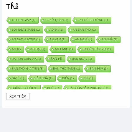
Thẻ
12 CON GIÁP
(1)
12 XỨ QUÂN
(1)
36 PHỐ PHƯỜNG
(1)
100 NGÀY TANG
(1)
ADIĐÀ
(1)
AN BAN THỜ
(1)
AN BÁT HƯƠNG
(1)
AN NAM
(1)
AN NGHỈ
(1)
AN NHÀ
(1)
AO
(2)
AO DẠI
(1)
AO LÀNG
(1)
BA HỒN BẢY VÍA
(1)
BAN
(4)
BA HỒN CHÍN VÍA
(1)
BAN NGÀY
(1)
BAN THỜ GIA TIÊN
(3)
BAN THỜ TANG
(1)
BAN ĐÊM
(1)
BA VÌ
(1)
BIÊN HOÀ
(1)
BIỂN
(1)
BUI
(1)
BUỒNG CHUỐI
(1)
BUỔI
(1)
BÀ CHÚA NĂM PHƯƠNG
(1)
XEM THÊM
BÀ CHÚA XỨ
(5)
BÀ CHÚA THÀNH ĐÔNG
(1)
BÀ DẦU
(2)
BÀ HÀNG NƯỚC TRONG TRUYỆN TẤM CÁM
(1)
BÀI THUỐC DÂN GIAN
(1)
BÀ MỤ
(2)
BÀN CỔ
(2)
BÀO THAI
(4)
BÀN TAY CHỮA LÀNH
(2)
BÀ TỔ CÔ
(1)