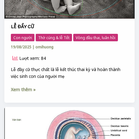
LỄ ĐẦY CỮ
Con người
Thờ cúng & lễ Tết
Vòng đầu thai, luân hồi
19/08/2025
|
omihuong
Lượt xem: 84
Lễ đầy cữ thực chất là lễ kết thúc thai kỳ và hoàn thành
việc sinh con của người mẹ
Xem thêm »
SỰ
KIỆN
RỤNG
RỐN
&