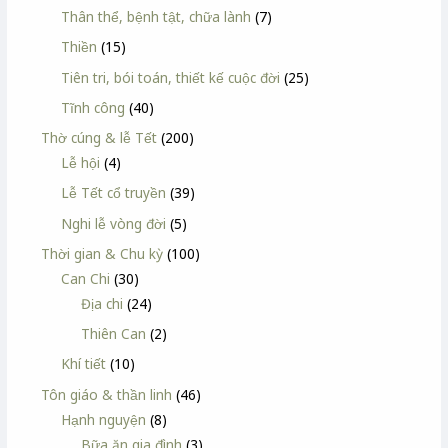
Thân thể, bệnh tật, chữa lành
(7)
Thiền
(15)
Tiên tri, bói toán, thiết kế cuộc đời
(25)
Tĩnh công
(40)
Thờ cúng & lễ Tết
(200)
Lễ hội
(4)
Lễ Tết cổ truyền
(39)
Nghi lễ vòng đời
(5)
Thời gian & Chu kỳ
(100)
Can Chi
(30)
Địa chi
(24)
Thiên Can
(2)
Khí tiết
(10)
Tôn giáo & thần linh
(46)
Hạnh nguyện
(8)
Bữa ăn gia đình
(3)