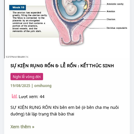
LỄ
RỐN
:
KẾT
THÚC
SINH
SỰ KIỆN RỤNG RỐN & LỄ RỐN : KẾT THÚC SINH
Nghi lễ vòng đời
19/08/2025
|
omihuong
Lượt xem: 44
SỰ KIỆN RỤNG RỐN Khi bên em bé (ở bên cha mẹ nuôi
dưỡng) tái lập trạng thái bào thai
Xem thêm »