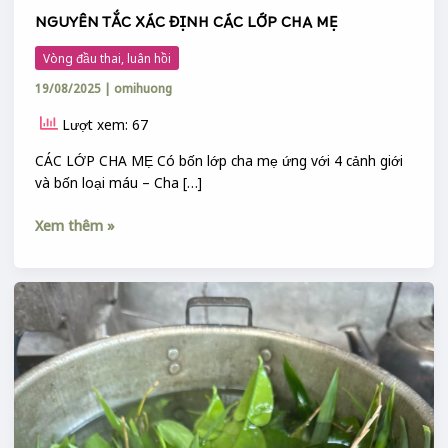
NGUYÊN TẮC XÁC ĐỊNH CÁC LỚP CHA MẸ
Vòng đầu thai, luân hồi
19/08/2025
|
omihuong
Lượt xem: 67
CÁC LỚP CHA MẸ Có bốn lớp cha mẹ ứng với 4 cảnh giới
và bốn loại máu – Cha […]
Xem thêm »
XÔNG
:
BÀI
THUỐC
LÁ
DÂN
GIAN