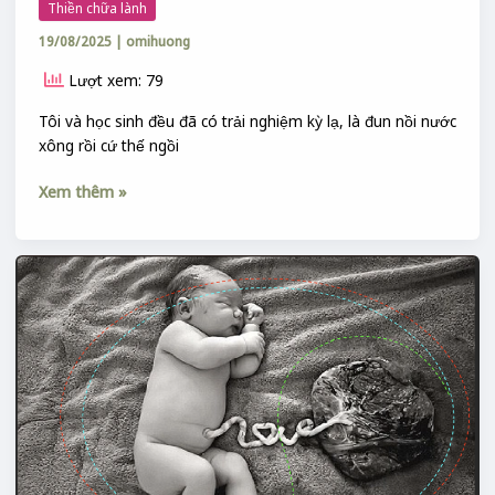
Thiền chữa lành
19/08/2025
|
omihuong
Lượt xem: 79
Tôi và học sinh đều đã có trải nghiệm kỳ lạ, là đun nồi nước
xông rồi cứ thế ngồi
Xem thêm »
LỄ
ĐẦY
CỮ