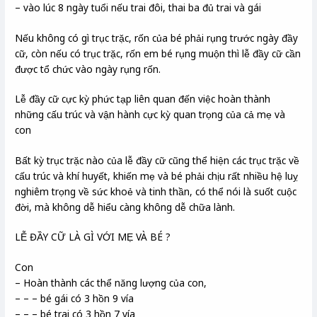
– vào lúc 8 ngày tuổi nếu trai đôi, thai ba đủ trai và gái
Nếu không có gì trục trặc, rốn của bé phải rụng trước ngày đầy
cữ, còn nếu có trục trặc, rốn em bé rụng muộn thì lễ đầy cữ cần
được tổ chức vào ngày rụng rốn.
Lễ đầy cữ cực kỳ phức tạp liên quan đến việc hoàn thành
những cấu trúc và vận hành cực kỳ quan trọng của cả mẹ và
con
Bất kỳ trục trặc nào của lễ đầy cữ cũng thể hiện các trục trặc về
cấu trúc và khí huyết, khiến mẹ và bé phải chịu rất nhiều hệ luỵ
nghiêm trọng về sức khoẻ và tinh thần, có thể nói là suốt cuộc
đời, mà không dễ hiểu càng không dễ chữa lành.
LỄ ĐẦY CỮ LÀ GÌ VỚI MẸ VÀ BÉ ?
Con
– Hoàn thành các thể năng lượng của con,
– – – bé gái có 3 hồn 9 vía
– – – bé trai có 3 hồn 7 vía