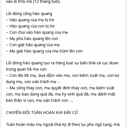
vào lễ thôi nôi (12 tháng tuổi).
Lỗi đóng cổng hào quang
– Hào quang của mẹ bị hở
– Hào quang của con bị hở
– Con chui vào hào quang của mẹ
– Mẹ phủ hào quang lên con
– Con giật hào quang của mẹ
– Mẹ giật hào quang của mẹ trùm lên con
Lỗi đóng hào quang tạo ra hàng loạt sự biến thái và cực đoan
trong quan hệ mẹ con
– Con đội lốt mẹ, dưa dẫm vào mẹ, con kiểm soát mẹ, con lợi
dụng mẹ, con oán trách mẹ …
– Mẹ sống thay con, mẹ quyết đinh thay con, mẹ kiểm soát
con, mẹ bao dung quá đà, mẹ hy sinh quá đà, mẹ đánh mất
bản thân vì con, mẹ oán trách con ….
CHUYỂN ĐỔI TUẦN HOÀN KHI ĐẦY CỮ
Tuần hoàn máu mẹ ngoài thai kỳ đi theo lục phủ ngũ tạng, mà