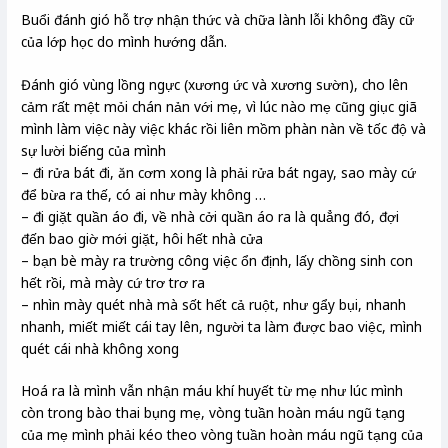
Buổi đánh gió hỗ trợ nhận thức và chữa lành lỗi không đầy cữ
của lớp học do mình hướng dẫn.
Đánh gió vùng lồng ngực (xương ức và xương sườn), cho lên
cảm rất mệt mỏi chán nản với mẹ, vì lúc nào mẹ cũng giục giã
mình làm việc này việc khác rồi liên mồm phàn nàn về tốc độ và
sự lười biếng của mình
– đi rửa bát đi, ăn cơm xong là phải rửa bát ngay, sao mày cứ
để bừa ra thế, có ai như mày không …
– đi giặt quần áo đi, về nhà cởi quần áo ra là quẳng đó, đợi
đến bao giờ mới giặt, hôi hết nhà cửa
– bạn bè mày ra trường công việc ổn định, lấy chồng sinh con
hết rồi, mà mày cứ trơ trơ ra
– nhìn mày quét nhà mà sốt hết cả ruột, như gẩy bụi, nhanh
nhanh, miết miết cái tay lên, người ta làm được bao việc, mình
quét cái nhà không xong
Hoá ra là mình vẫn nhận máu khí huyết từ mẹ như lúc mình
còn trong bào thai bụng mẹ, vòng tuần hoàn máu ngũ tạng
của mẹ mình phải kéo theo vòng tuần hoàn máu ngũ tạng của