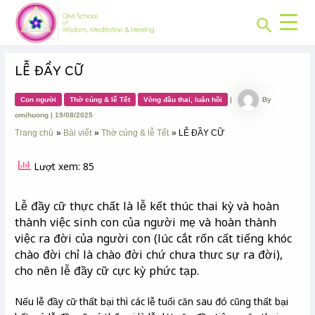
CHUYÊN
Skip
Post
MỤC:
Search
to
navigation
content
LỄ ĐẦY CỮ
Con người
Thờ cúng & lễ Tết
Vòng đầu thai, luân hồi
|
By
omihuong
|
19/08/2025
Trang chủ
Bài viết
Thờ cúng & lễ Tết
LỄ ĐẦY CỮ
Lượt xem: 85
Lễ đầy cữ thực chất là lễ kết thúc thai kỳ và hoàn
thành việc sinh con của người mẹ và hoàn thành
việc ra đời của người con (lúc cắt rốn cất tiếng khóc
chào đời chỉ là chào đời chứ chưa thưc sự ra đời),
cho nên lễ đầy cữ cực kỳ phức tạp.
Nếu lễ đầy cữ thất bại thì các lễ tuổi căn sau đó cũng thất bại