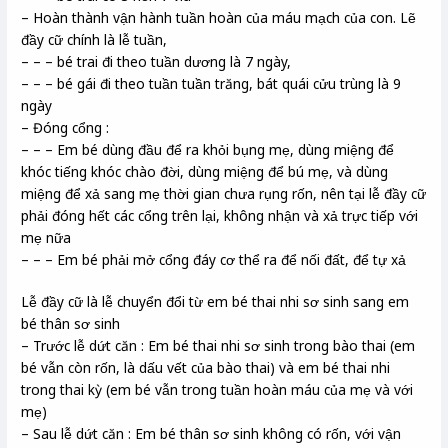
– Hoàn thành vận hành tuần hoàn của máu mạch của con. Lẽ
đầy cữ chính là lễ tuần,
– – – bé trai đi theo tuần dương là 7 ngày,
– – – bé gái đi theo tuần tuần trăng, bát quái cửu trùng là 9
ngày
– Đóng cổng :
– – – Em bé dùng đầu để ra khỏi bụng mẹ, dùng miệng để
khóc tiếng khóc chào đời, dùng miệng để bú mẹ, và dùng
miệng để xả sang mẹ thời gian chưa rụng rốn, nên tại lễ đầy cữ
phải đóng hết các cổng trên lại, không nhận và xả trực tiếp với
mẹ nữa
– – – Em bé phải mở cổng đáy cơ thể ra để nối đất, để tự xả
Lễ đầy cữ là lễ chuyển đổi từ em bé thai nhi sơ sinh sang em
bé thân sơ sinh
– Trước lễ dứt căn : Em bé thai nhi sơ sinh trong bào thai (em
bé vẫn còn rốn, là dấu vết của bào thai) và em bé thai nhi
trong thai kỳ (em bé vẫn trong tuần hoàn máu của mẹ và với
mẹ)
– Sau lễ dứt căn : Em bé thân sơ sinh không có rốn, với vận