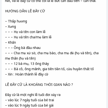
hết, và lễ đầy cữ có thể coi là lễ dứt căn đầu tiên – căn thai.
HƯỚNG DẪN LỄ ĐẦY CỮ
– Thắp hương
– Xưng
– – – Họ và tên con làm lễ
– – – Họ và tên cha/mẹ làm lễ
– Khấn
– – – Ông bà đầu nhau
– – – Cha mẹ xứ sở, cha mẹ bào, cha mẹ đẻ (họ và tên), cha
mẹ thân (họ và tên)
– – – 12 bà mụ, 13 ông thày
– – – Bà cô, ông mãnh, gia tiên tiền tổ, cửu huyền thất tổ
– Xin : Hoàn thành lễ đầy cữ
LỄ ĐẦY CỮ LÀ KHOẢNG THỜI GIAN NÀO ?
Đầy cữ là một nghi lễ tuổi đời xảy ra
– vào lúc 7 ngày tuổi của bé trai
– vào lúc 9 ngày tuổi của bé gái