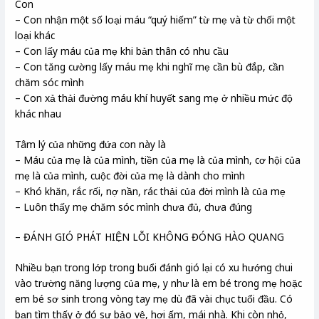
Con
– Con nhận một số loại máu “quý hiếm” từ mẹ và từ chối một
loại khác
– Con lấy máu của mẹ khi bản thân có nhu cầu
– Con tăng cường lấy máu mẹ khi nghĩ mẹ cần bù đắp, cần
chăm sóc mình
– Con xả thải đường máu khí huyết sang mẹ ở nhiều mức độ
khác nhau
Tâm lý của những đứa con này là
– Máu của mẹ là của mình, tiền của mẹ là của mình, cơ hội của
mẹ là của mình, cuộc đời của mẹ là dành cho mình
– Khó khăn, rắc rối, nợ nần, rác thải của đời mình là của mẹ
– Luôn thấy mẹ chăm sóc mình chưa đủ, chưa đúng
– ĐÁNH GIÓ PHÁT HIỆN LỖI KHÔNG ĐÓNG HÀO QUANG
Nhiều bạn trong lớp trong buổi đánh gió lại có xu hướng chui
vào trường năng lượng của mẹ, y như là em bé trong mẹ hoặc
em bé sơ sinh trong vòng tay mẹ dù đã vài chục tuổi đầu. Có
bạn tìm thấy ở đó sự bảo vệ, hơi ấm, mái nhà. Khi còn nhỏ,