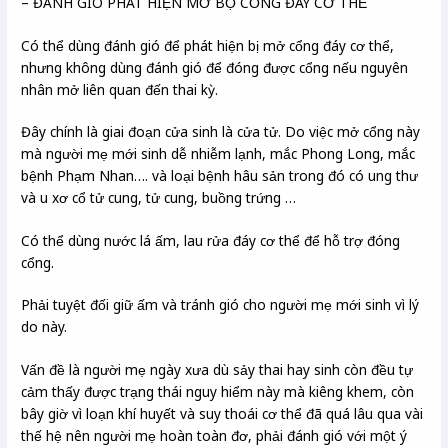
– ĐÁNH GIÓ PHÁT HIỆN MỞ BỘ CỔNG ĐÁY CƠ THỂ
Có thể dùng đánh gió để phát hiện bị mở cổng đáy cơ thể,
nhưng không dùng đánh gió để đóng được cổng nếu nguyên
nhân mở liên quan đến thai kỳ.
Đây chính là giai đoạn cửa sinh là cửa tử. Do việc mở cổng này
mà người mẹ mới sinh dễ nhiễm lạnh, mắc Phong Long, mắc
bệnh Phạm Nhan…. và loại bệnh hâu sản trong đó có ung thư
và u xơ cổ tử cung, tử cung, buồng trứng …
Có thể dùng nước lá ấm, lau rửa đáy cơ thể để hỗ trợ đóng
cổng.
Phải tuyệt đối giữ ấm và tránh gió cho người mẹ mới sinh vì lý
do này.
Vấn đề là người mẹ ngày xưa dù sảy thai hay sinh còn đều tự
cảm thấy được trạng thái nguy hiểm này mà kiêng khem, còn
bây giờ vì loạn khí huyết và suy thoái cơ thể đã quá lâu qua vài
thế hệ nên người mẹ hoàn toàn đơ, phải đánh gió với một ý