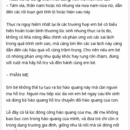
– Tám vía, thân nam hoặc nữ nhưng vía nửa nam nửa nữ, dẫn
đến các rối loạn giới tính lộ hoặc hiện sau này
Thực ra nguy hiểm nhất lại là các trường hợp em bé có biểu
hiên hoàn toàn bình thường lúc sinh nhưng thực ra bị đơ,
không có khả năng điều chỉnh và phản ứng với các sai lệch
trong quá trình sinh sản, mà càng lớn lên các sai lệch này càng
dẫn đến các hậu quả vô cùng trầm trọng. Cho nên nếu em bé
có những phản ứng như quấy khóc hay rụng rốn chậm, đừng
sốt ruột mà hãy hỗ trợ và đồn hành cùng em bé.
– PHẦN MẸ
Em bé không thể tự tạo ra bộ hào quang này mà cần người
mẹ hỗ trợ. Người mẹ tiếp xúc da với em bé ngay sau khi sinh
và dùng bộ hào quang hỗ trợ chuyển đổi hào quang của con.
Lễ đầy cữ là lúc đóng cổng hào quang của mẹ, để mẹ không
bao bọc con trong hào quang của mình, và đứa trẻ chỉ còn ở
trong dạng trường gia đình, giống như là nôi mà sẽ đóng nốt