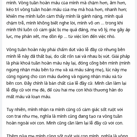
mình. Vòng tuần hoàn máu của mình mà chậm hơn, âm hơn,
kéo trì vòng tuần hoàn máu của mẹ mà hoả hơn, nhanh hơn;
khiến mẹ mình luôn cảm thấy mình là gánh nặng, mình quá
chậm trễ, mình không biết nghe lời, mình vô ơn … trong khi
mình thì luôn có cảm giác bị mẹ quá đáng, mẹ vô lý, mẹ gây áp
lực, mẹ phán xét, mẹ dồn ép … từ việc lớn đến việc nhỏ.
Vòng tuần hoàn này phải chấm dứt vào lễ đầy cữ nhưng bên
mình lễ này đã thất bại, do cắt rốn sai và nhau bị vứt. Giải pháp
là phải khoá tuần hoàn máu này lại, đóng cổng bên mình (mình
ngừng nhận máu bên từ mẹ và xả máu sáng mẹ), lúc này mẹ
cũng ngừng cho con máu dưỡng và ngừng nhận máu xả từ
bên con. Đây chính là bản chất của lễ đầy cữ. Mình cần làm lại
lễ đầy cữ với mẹ đẻ, để cứu hai mẹ con khỏi thương hàn do
mất máu và loạn máu.
Tuy nhiên, mình nhận ra mình cũng có cảm giác sốt ruột với
con trai như mẹ, nghĩa là mình cũng đang tạo ra vòng tuần
hoàn ngoài với con. Mình cũng cần làm lại lễ đầy cữ với con.
Thêm nữa mẹ mình cũng sốt ruột với con mình, nghĩa là vòng