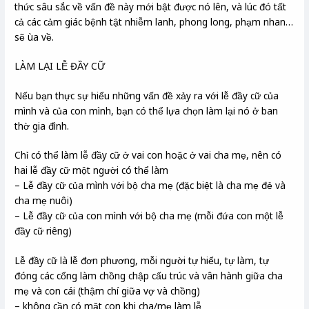
thức sâu sắc về vấn đề này mới bật được nó lên, và lúc đó tất
cả các cảm giác bệnh tật nhiễm lanh, phong long, phạm nhan…
sẽ ùa về.
LÀM LẠI LỄ ĐẦY CỮ
Nếu bạn thực sự hiểu những vấn đề xảy ra với lễ đầy cữ của
mình và của con mình, bạn có thể lựa chọn làm lại nó ở ban
thờ gia đình.
Chỉ có thể làm lễ đầy cữ ở vai con hoặc ở vai cha mẹ, nên có
hai lễ đầy cữ một người có thể làm
– Lễ đầy cữ của mình với bộ cha mẹ (đặc biệt là cha mẹ đẻ và
cha mẹ nuôi)
– Lễ đầy cữ của con mình với bộ cha mẹ (mỗi đứa con một lễ
đầy cữ riêng)
Lễ đầy cữ là lễ đơn phương, mỗi người tự hiểu, tự làm, tự
đóng các cổng làm chồng chập cấu trúc và vân hành giữa cha
mẹ và con cái (thậm chí giữa vợ và chồng)
– không cần có mặt con khi cha/mẹ làm lễ