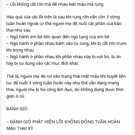
– Lỗi không cắt rốn mà để nhau kiệt máu mà rụng
Hậu quả của các lỗi trên là sau khi rụng rốn vẫn còn 3 vòng
tuần hoàn ngoài cơ thể người mẹ để nuôi các phần của bào
thai như sau
– Ngũ hành em bé liên quan đến ngũ tạng của em bé
– Ngũ hành ở phần nhau bám vào tử cung, khi bị cắt rốn trước
khi bong nhau
– Ngũ hành ở phần nhau khi phần nhau này bị vứt bỏ, bị ăn
hay bị sử dụng vào các mục đích khác
Thế là, người mẹ đẻ rơi vào trạng thái mất máu khí huyết liên
tục để nuôi 3 vòng tuần hoàn này như thể vẫn đang mang
thai, người mẹ bị hở cổng âm đạo, do không dừng được thời
gian ở cữ.
ĐÁNH GIÓ
– ĐÁNH GIÓ PHÁT HIỆN LỖI KHÔNG ĐÓNG TUẦN HOÀN
MÁU THAI KỲ