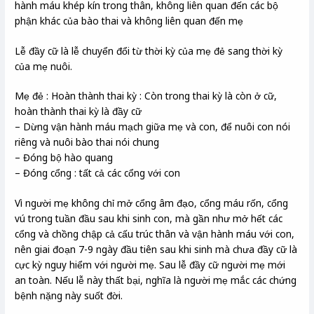
hành máu khép kín trong thân, không liên quan đến các bộ
phận khác của bào thai và không liên quan đến mẹ
Lễ đầy cữ là lễ chuyển đổi từ thời kỳ của mẹ đẻ sang thời kỳ
của mẹ nuôi.
Mẹ đẻ : Hoàn thành thai kỳ : Còn trong thai kỳ là còn ở cữ,
hoàn thành thai kỳ là đầy cữ
– Dừng vận hành máu mạch giữa mẹ và con, để nuôi con nói
riêng và nuôi bào thai nói chung
– Đóng bộ hào quang
– Đóng cổng : tất cả các cổng với con
Vì người mẹ không chỉ mở cổng âm đạo, cổng máu rốn, cổng
vú trong tuần đầu sau khi sinh con, mà gần như mở hết các
cổng và chồng chập cả cấu trúc thân và vận hành máu với con,
nên giai đoạn 7-9 ngày đầu tiên sau khi sinh mà chưa đầy cữ là
cực kỳ nguy hiểm với người mẹ. Sau lễ đầy cữ người mẹ mới
an toàn. Nếu lễ này thất bại, nghĩa là người mẹ mắc các chứng
bệnh nặng này suốt đời.