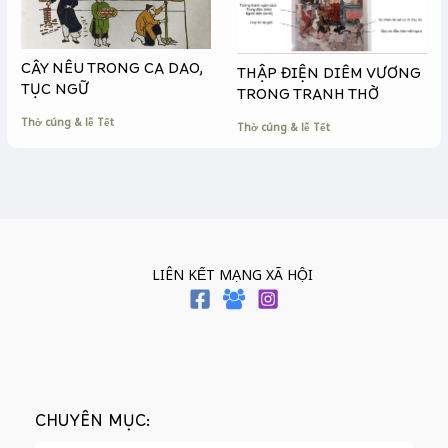
CÂY NÊU TRONG CA DAO,
THẬP ĐIỆN DIÊM VƯƠNG
TỤC NGỮ
TRONG TRANH THỜ
Thờ cúng & lễ Tết
Thờ cúng & lễ Tết
LIÊN KẾT MẠNG XÃ HỘI
CHUYÊN MỤC: