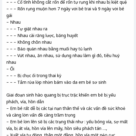
– – – Cố tình không cắt rốn để rốn tự rụng khi nhau bị kiệt quệ
– – – Rốn rụng muộn hơn 7 ngày với bé trai và 9 ngày với bé
gái
– Nhau
– – – Tự giật nhau ra
– – – Nhau cài răng lược, băng huyết
– – – Không chôn nhau
– – – Bảo quản nhau bằng muối hay tủ lạnh
– – – Vứt nhau, ăn nhau, sử dụng nhau làm gì đó, tiêu huỷ
nhau
– Ối
– – – Bị chọc ối trong thai kỳ
– – – Tắm rửa lớp nhờn bám vào da em bé sơ sinh
Giai đoạn sinh hào quang bị trục trặc khiến em bé bị yếu
phách, vía, hồn dẫn
– Em bé rất dễ bị các tại nạn thân thể và các vấn đề sức khoẻ
và càng lớn vấn đề càng trầm trọng
– Em bé lớn lên sẽ bị các trạng thái như : yếu bóng vía, sợ mất
vía, bị át vía, hồn vía lên mây, hồn siêu phách tán …,
– Xuất vía tự động, thân một đằng, hồn vía một nẻo cực