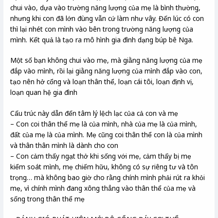
chui vào, dựa vào trường năng lượng của mẹ là bình thường,
nhưng khi con đã lớn đùng vẫn cứ làm như vây. Đến lúc có con
thì lại nhét con mình vào bên trong trường năng lượng của
mình. Kết quả là tạo ra mô hình gia đình dạng búp bê Nga.
Một số bạn không chui vào mẹ, mà giằng năng lượng của mẹ
đắp vào mình, rồi lại giằng năng lượng của mình đắp vào con,
tạo nên hở cổng và loạn thân thể, loạn cái tôi, loạn định vị,
loạn quan hệ gia đình
Cấu trúc này dẫn đến tâm lý lệch lạc của cả con và mẹ
– Con coi thân thể mẹ là của mình, nhà của mẹ là của mình,
đất của mẹ là của mình. Mẹ cũng coi thân thể con là của mình
và thân thân mình là dành cho con
– Con cảm thấy ngạt thở khi sống với mẹ, cảm thấy bị mẹ
kiểm soát mình, mẹ chiếm hữu, không có sự riêng tư và tôn
trọng… mà không bao giờ cho rằng chính mình phải rút ra khỏi
mẹ, vì chính mình đang xông thẳng vào thân thể của mẹ và
sống trong thân thể mẹ