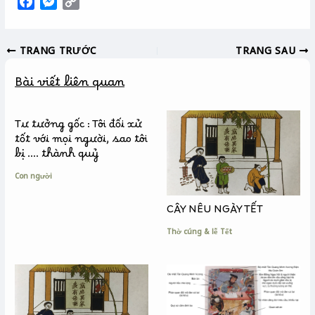
F
M
C
a
e
o
c
s
p
TRANG TRƯỚC
TRANG SAU
e
s
y
b
e
L
Bài viết liên quan
o
n
i
o
g
n
k
e
k
Tư tưởng gốc : Tôi đối xử
r
tốt với mọi người, sao tôi
bị …. thành quỷ
Con người
CÂY NÊU NGÀY TẾT
Thờ cúng & lễ Tết