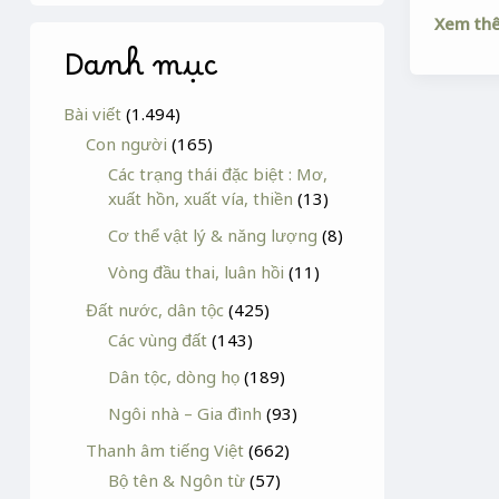
THAI
Xem th
SẢN
Danh mục
Bài viết
(1.494)
Con người
(165)
Các trạng thái đặc biệt : Mơ,
xuất hồn, xuất vía, thiền
(13)
Cơ thể vật lý & năng lượng
(8)
Vòng đầu thai, luân hồi
(11)
Đất nước, dân tộc
(425)
Các vùng đất
(143)
Dân tộc, dòng họ
(189)
Ngôi nhà – Gia đình
(93)
Thanh âm tiếng Việt
(662)
Bộ tên & Ngôn từ
(57)