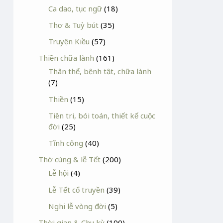
Ca dao, tục ngữ
(18)
Thơ & Tuỳ bút
(35)
Truyện Kiều
(57)
Thiền chữa lành
(161)
Thân thể, bệnh tật, chữa lành
(7)
Thiền
(15)
Tiên tri, bói toán, thiết kế cuộc
đời
(25)
Tĩnh công
(40)
Thờ cúng & lễ Tết
(200)
Lễ hội
(4)
Lễ Tết cổ truyền
(39)
Nghi lễ vòng đời
(5)
Thời gian & Chu kỳ
(100)