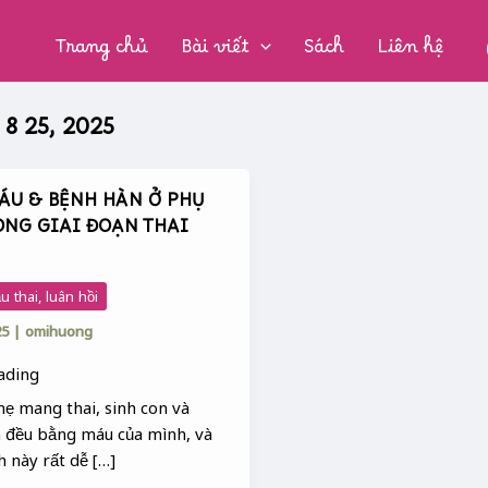
CHUYÊN
MỤC:
Trang chủ
Bài viết
Sách
Liên hệ
8 25, 2025
ÁU & BỆNH HÀN Ở PHỤ
ONG GIAI ĐOẠN THAI
 thai, luân hồi
25
|
omihuong
ẹ mang thai, sinh con và
n đều bằng máu của mình, và
h này rất dễ […]