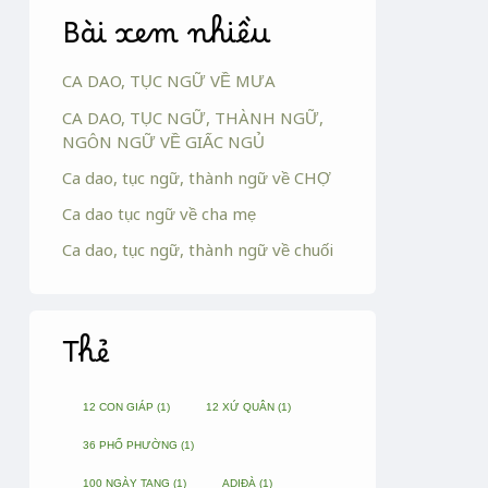
Bài xem nhiều
CA DAO, TỤC NGỮ VỀ MƯA
CA DAO, TỤC NGỮ, THÀNH NGỮ,
NGÔN NGỮ VỀ GIẤC NGỦ
Ca dao, tục ngữ, thành ngữ về CHỢ
Ca dao tục ngữ về cha mẹ
Ca dao, tục ngữ, thành ngữ về chuối
Thẻ
12 CON GIÁP
(1)
12 XỨ QUÂN
(1)
36 PHỐ PHƯỜNG
(1)
100 NGÀY TANG
(1)
ADIĐÀ
(1)