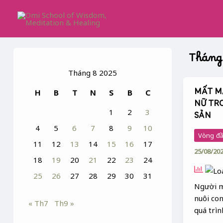
Skip
to
content
Tháng 
Tháng 8 2025
MẤT M
H
B
T
N
S
B
C
MẤT
NỮ TR
MÁU
1
2
3
SẢN
&
4
5
6
7
8
9
10
BỆNH
Vòng đầu
HÀN
11
12
13
14
15
16
17
25/08/20
Ở
18
19
20
21
22
23
24
PHỤ
25
26
27
28
29
30
31
NỮ
Người m
TRONG
nuôi co
GIAI
« Th7
Th9 »
quá trìn
ĐOẠN