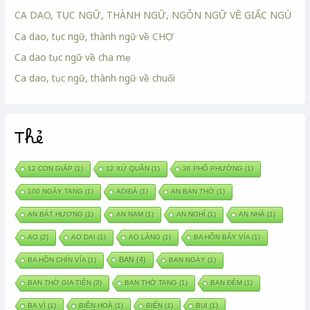
CA DAO, TỤC NGỮ, THÀNH NGỮ, NGÔN NGỮ VỀ GIẤC NGỦ
Ca dao, tục ngữ, thành ngữ về CHỢ
Ca dao tục ngữ về cha mẹ
Ca dao, tục ngữ, thành ngữ về chuối
Thẻ
12 CON GIÁP
(1)
12 XỨ QUÂN
(1)
36 PHỐ PHƯỜNG
(1)
100 NGÀY TANG
(1)
ADIĐÀ
(1)
AN BAN THỜ
(1)
AN BÁT HƯƠNG
(1)
AN NAM
(1)
AN NGHỈ
(1)
AN NHÀ
(1)
AO
(2)
AO DẠI
(1)
AO LÀNG
(1)
BA HỒN BẢY VÍA
(1)
BAN
(4)
BA HỒN CHÍN VÍA
(1)
BAN NGÀY
(1)
BAN THỜ GIA TIÊN
(3)
BAN THỜ TANG
(1)
BAN ĐÊM
(1)
BA VÌ
(1)
BIÊN HOÀ
(1)
BIỂN
(1)
BUI
(1)