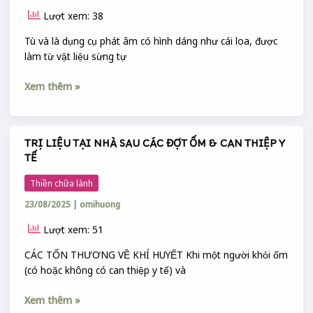
Lượt xem: 38
Tù và là dụng cụ phát âm có hình dáng như cái loa, được
làm từ vật liệu sừng tự
Xem thêm »
TRỊ LIỆU TẠI NHÀ SAU CÁC ĐỢT ỐM & CAN THIỆP Y
TRỊ
TẾ
LIỆU
TẠI
Thiền chữa lành
NHÀ
23/08/2025
|
omihuong
SAU
CÁC
Lượt xem: 51
ĐỢT
ỐM
CÁC TỔN THƯƠNG VỀ KHÍ HUYẾT Khi một người khỏi ốm
&
(có hoặc không có can thiệp y tế) và
CAN
Xem thêm »
THIỆP