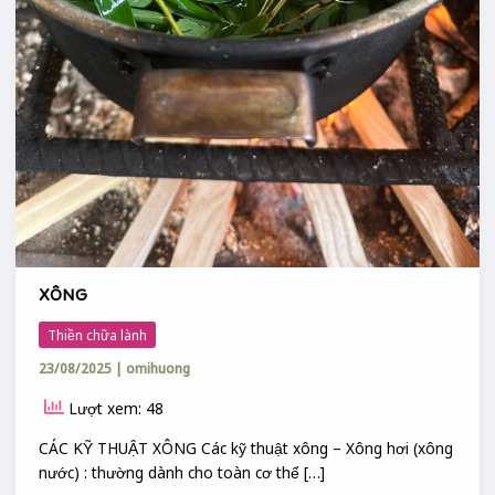
XÔNG
Thiền chữa lành
23/08/2025
|
omihuong
Lượt xem: 48
CÁC KỸ THUẬT XÔNG Các kỹ thuật xông – Xông hơi (xông
nước) : thường dành cho toàn cơ thể […]