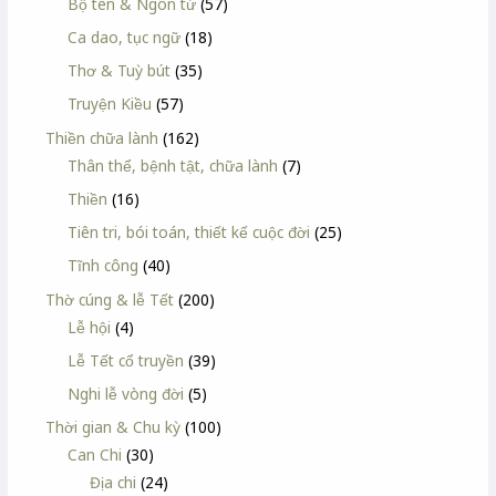
Bộ tên & Ngôn từ
(57)
Ca dao, tục ngữ
(18)
Thơ & Tuỳ bút
(35)
Truyện Kiều
(57)
Thiền chữa lành
(162)
Thân thể, bệnh tật, chữa lành
(7)
Thiền
(16)
Tiên tri, bói toán, thiết kế cuộc đời
(25)
Tĩnh công
(40)
Thờ cúng & lễ Tết
(200)
Lễ hội
(4)
Lễ Tết cổ truyền
(39)
Nghi lễ vòng đời
(5)
Thời gian & Chu kỳ
(100)
Can Chi
(30)
Địa chi
(24)