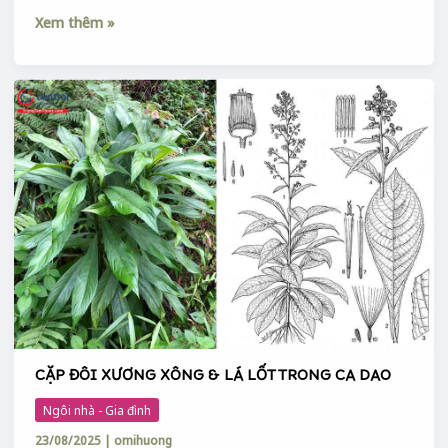
Xem thêm »
CẶP
ĐÔI
XƯƠNG
XÔNG
&
LÁ
LỐT
TRONG
CA
DAO
CẶP ĐÔI XƯƠNG XÔNG & LÁ LỐT TRONG CA DAO
Ngôi nhà - Gia đình
23/08/2025
|
omihuong