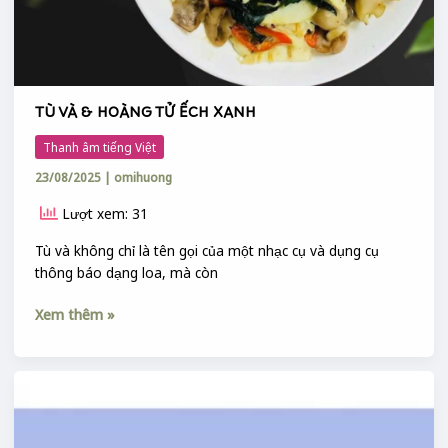
TÙ VÀ & HOÀNG TỬ ẾCH XANH
Thanh âm tiếng Việt
23/08/2025
|
omihuong
Lượt xem: 31
Tù và không chỉ là tên gọi của một nhạc cụ và dụng cụ
thông báo dạng loa, mà còn
Xem thêm »
TÙ
VÀ
SỪNG
TRÂU