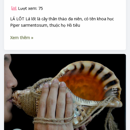
Lượt xem: 75
LÁ LỐT Lá lốt là cây thân thảo đa niên, có tên khoa học
Piper sarmentosum, thuộc họ Hồ tiêu
Xem thêm »
TÙ
VÀ
VỎ
ỐC
&
LOA
THÀNH