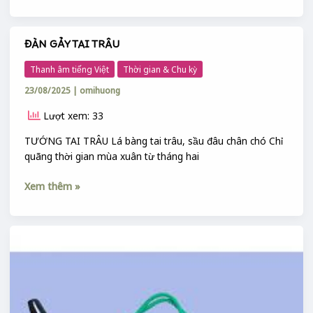
Y
TẾ
ĐÀN GẢY TAI TRÂU
ĐÀN
GẢY
Thanh âm tiếng Việt
Thời gian & Chu kỳ
TAI
23/08/2025
|
omihuong
TRÂU
Lượt xem: 33
TƯỚNG TAI TRÂU Lá bàng tai trâu, sầu đâu chân chó Chỉ
quãng thời gian mùa xuân từ tháng hai
Xem thêm »
TÙ
VÀ
LÀ
GÌ
?