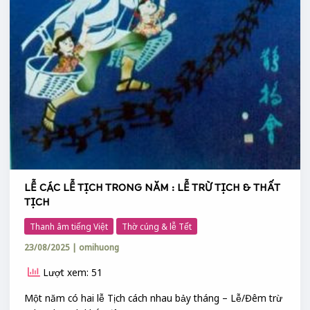
LỄ CÁC LỄ TỊCH TRONG NĂM : LỄ TRỪ TỊCH & THẤT
TỊCH
Thanh âm tiếng Việt
Thờ cúng & lễ Tết
23/08/2025
|
omihuong
Lượt xem: 51
Một năm có hai lễ Tịch cách nhau bảy tháng – Lễ/Đêm trừ