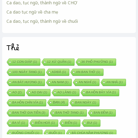
Ca dao, tục ngữ, thành ngữ về CHỢ
Ca dao tục ngữ về cha mẹ
Ca dao, tục ngữ, thành ngữ về chuối
Thẻ
12 CON GIÁP
(1)
12 XỨ QUÂN
(1)
36 PHỐ PHƯỜNG
(1)
100 NGÀY TANG
(1)
ADIĐÀ
(1)
AN BAN THỜ
(1)
AN BÁT HƯƠNG
(1)
AN NAM
(1)
AN NGHỈ
(1)
AN NHÀ
(1)
AO
(2)
AO DẠI
(1)
AO LÀNG
(1)
BA HỒN BẢY VÍA
(1)
BAN
(4)
BA HỒN CHÍN VÍA
(1)
BAN NGÀY
(1)
BAN THỜ GIA TIÊN
(3)
BAN THỜ TANG
(1)
BAN ĐÊM
(1)
BA VÌ
(1)
BIÊN HOÀ
(1)
BIỂN
(1)
BUI
(1)
BUỒNG CHUỐI
(1)
BUỔI
(1)
BÀ CHÚA NĂM PHƯƠNG
(1)