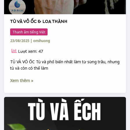
TÙ VÀ VỎ ỐC & LOA THÀNH
Thanh âm tiếng Việt
23/08/2025
|
omihuong
Lượt xem: 47
TÙ VÀ VỎ ỐC Tù và phổ biến nhất làm từ sừng trâu, nhưng
tù và còn có thể làm
Xem thêm »
TÙ
VÀ
&
HOÀNG
TỬ