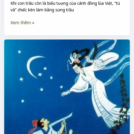
Khi con trâu còn là biểu tượng của cánh đồng lúa Việt, “tù
và” chiếc kèn làm bằng sừng trầu
Xem thêm »
LỄ
CÁC
LỄ
TỊCH
TRONG
NĂM
:
LỄ
TRỪ
TỊCH
&
THẤT
TỊCH