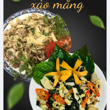
ẾCH
XANH