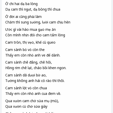
Ở chi hai dạ ba lòng
Dạ cam thì ngọt, dạ bòng thì chua
Ở đời ai cũng phải làm
Chăm thì sung sướng, lười cam chịu hèn
Ước gì vài hào mua gạo mẹ ăn
Còn mình nhịn đói cho cam tấm lòng
Cam tròn, thị vẹo, khế cù queo
Cam sành bỏ vỏ còn the
Thấy em còn nhỏ anh ve để dành.
Cam sành chê đắng, chê hôi,
Hồng rim chê lạt, cháo bồi khen ngon.
Cam sành dã dượi bờ ao,
Tưởng không anh hái có rào thì thôi.
Cam sành lột vỏ còn chua
Thấy em còn nhỏ anh cua đem về.
Qua vườn cam chớ sửa mụ (mũ),
Qua vườn củ chớ sửa giày