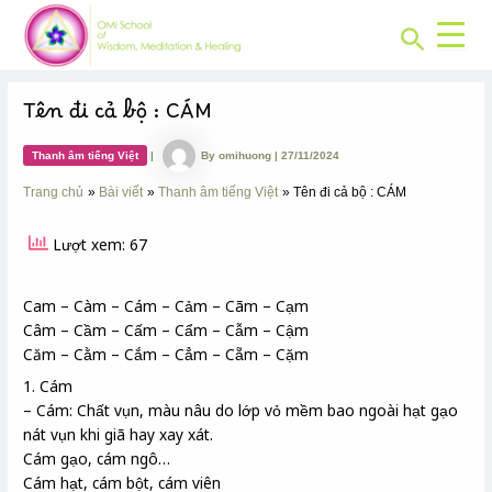
CHUYÊN
Skip
Post
MỤC:
Search
to
navigation
content
Tên đi cả bộ : CÁM
Thanh âm tiếng Việt
|
By
omihuong
|
27/11/2024
Trang chủ
Bài viết
Thanh âm tiếng Việt
Tên đi cả bộ : CÁM
Lượt xem: 67
Cam – Càm – Cám – Cảm – Cãm – Cạm
Câm – Cầm – Cấm – Cẩm – Cẫm – Cậm
Căm – Cằm – Cắm – Cẳm – Cẵm – Cặm
1. Cám
– Cám: Chất vụn, màu nâu do lớp vỏ mềm bao ngoài hạt gạo
nát vụn khi giã hay xay xát.
Cám gạo, cám ngô…
Cám hạt, cám bột, cám viên