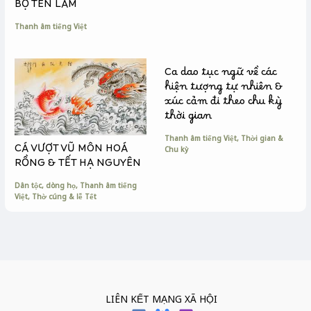
BỘ TÊN LAM
Thanh âm tiếng Việt
Ca dao tục ngữ về các
hiện tượng tự nhiên &
xúc cảm đi theo chu kỳ
thời gian
Thanh âm tiếng Việt
,
Thời gian &
CÁ VƯỢT VŨ MÔN HOÁ
Chu kỳ
RỒNG & TẾT HẠ NGUYÊN
Dân tộc, dòng họ
,
Thanh âm tiếng
Việt
,
Thờ cúng & lễ Tết
LIÊN KẾT MẠNG XÃ HỘI