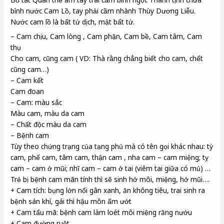
bình nước Cam Lồ, tay phải cầm nhành Thùy Dương Liễu.
Nước cam lồ là bất tử dịch, mật bất tử.
– Cam chịu, Cam lòng , Cam phận, Cam bề, Cam tâm, Cam
thụ
Cho cam, cũng cam ( VD: Thà rằng chẳng biết cho cam, chết
cũng cam…)
– Cam kết
Cam đoan
– Cam: màu sắc
Màu cam, màu da cam
– Chất độc màu da cam
– Bệnh cam
Tùy theo chứng trạng của tạng phủ mà có tên gọi khác nhau: tỳ
cam, phế cam, tâm cam, thận cam , nha cam – cam miệng; tỵ
cam – cam ở mũi; nhĩ cam – cam ở tai (viêm tai giữa có mủ) …
Trẻ bị bệnh cam mãn tính thì sẽ sinh hở môi, miệng, hở mũi….
+ Cam tích: bụng lớn nổi gân xanh, ăn không tiêu, trai sinh ra
bệnh sán khí, gái thì hậu môn ẩm ướt
+ Cam tẩu mã: bệnh cam làm loét môi miệng răng nướu
+ Cam đường ruột