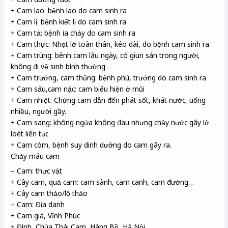
+ Cam lao: bệnh lao do cam sinh ra
+ Cam lị: bệnh kiết lị do cam sinh ra
+ Cam tả: bệnh ỉa chảy do cam sinh ra
+ Cam thực: Nhọt lở toàn thân, kéo dài, do bệnh cam sinh ra.
+ Cam trùng: bênh cam lâu ngày, có giun sán trong người,
không đi vệ sinh bình thường
+ Cam trướng, cam thũng: bệnh phù, trướng do cam sinh ra
+ Cam sấu,cam nặc: cam biểu hiện ở mũi
+ Cam nhiệt: Chứng cam dẫn đến phát sốt, khát nước, uống
nhiều, người gầy.
+ Cam sang: không ngứa không đau nhưng chảy nước gây lở
loét liên tục
+ Cam còm, bệnh suy dinh dưỡng do cam gây ra.
Chảy máu cam
– Cam: thực vật
+ Cây cam, quả cam: cam sành, cam canh, cam đường…
+ Cây cam thảo/lộ thảo
– Cam: Địa danh
+ Cam giá, Vĩnh Phúc
+ Đình, Chùa Thái Cam, Hàng Bồ, Hà Nội