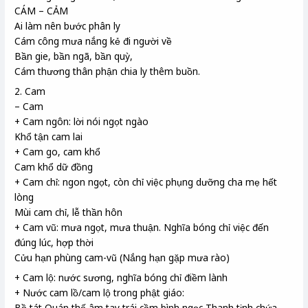
CÁM – CẢM
Ai làm nên bước phân ly
Cám công mưa nắng kẻ đi người về
Bần gie, bần ngã, bần quỳ,
Cám thương thân phận chia ly thêm buồn.
2. Cam
– Cam
+ Cam ngôn: lời nói ngọt ngào
Khổ tận cam lai
+ Cam go, cam khổ
Cam khổ dữ đồng
+ Cam chỉ: ngon ngọt, còn chỉ việc phụng dưỡng cha mẹ hết
lòng
Mùi cam chỉ, lễ thần hôn
+ Cam vũ: mưa ngọt, mưa thuận. Nghĩa bóng chỉ việc đến
đúng lúc, hợp thời
Cửu hạn phùng cam-vũ (Nắng hạn gặp mưa rào)
+ Cam lộ: nước sương, nghĩa bóng chỉ điềm lành
+ Nước cam lồ/cam lộ trong phật giáo:
Bồ tát Quán thế âm tay trái cầm bình ngọc Thanh tịnh chứa