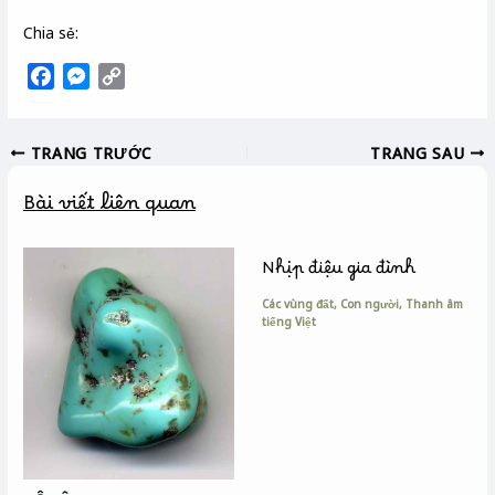
Chia sẻ:
F
M
C
a
e
o
c
s
p
TRANG TRƯỚC
TRANG SAU
e
s
y
b
e
L
Bài viết liên quan
o
n
i
o
g
n
k
e
k
Nhịp điệu gia đình
r
Các vùng đất
,
Con người
,
Thanh âm
tiếng Việt