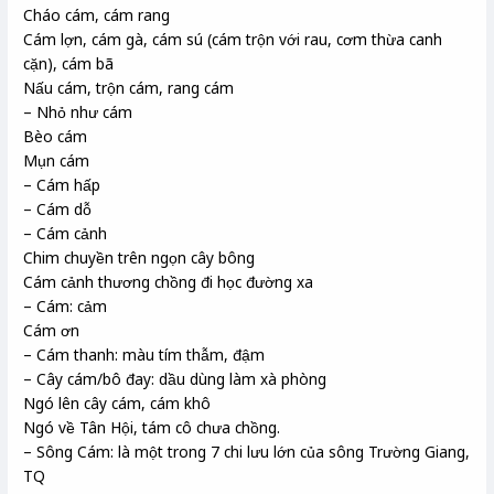
Cháo cám, cám rang
Cám lợn, cám gà, cám sú (cám trộn với rau, cơm thừa canh
cặn), cám bã
Nấu cám, trộn cám, rang cám
– Nhỏ như cám
Bèo cám
Mụn cám
– Cám hấp
– Cám dỗ
– Cám cảnh
Chim chuyền trên ngọn cây bông
Cám cảnh thương chồng đi học đường xa
– Cám: cảm
Cám ơn
– Cám thanh: màu tím thẫm, đậm
– Cây cám/bô đay: dầu dùng làm xà phòng
Ngó lên cây cám, cám khô
Ngó về Tân Hội, tám cô chưa chồng.
– Sông Cám: là một trong 7 chi lưu lớn của sông Trường Giang,
TQ