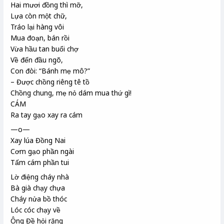
Hai mươi đồng thì mỡ,
Lựa còn một chữ,
Tráo lại hàng vôi
Mua đoạn, bán rồi
Vừa hầu tan buổi chợ
Về đến đầu ngõ,
Con đòi: “Bánh mẹ mô?”
– Được chồng riêng tê tồ
Chồng chung, mẹ nỏ dám mua thứ gì!
CÁM
Ra tay gạo xay ra cám
—o—
Xay lúa Đồng Nai
Cơm gạo phần ngài
Tấm cám phần tui
Lờ điệng cháy nhà
Bà già chạy chựa
Cháy nửa bồ thóc
Lóc cóc chạy về
Ông Đề hỏi răng