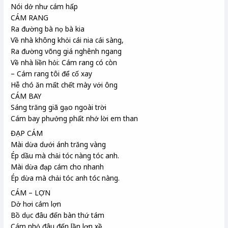
Nói dở như cám hấp
CÁM RANG
Ra đường bà nọ bà kia
Về nhà không khỏi cái nia cái sàng,
Ra đường võng giá nghênh ngang
Về nhà liền hỏi: Cám rang có còn
– Cám rang tôi để cố xay
Hễ chó ăn mất chết mày với ông
CÁM BAY
Sáng trăng giã gạo ngoài trời
Cám bay phưởng phất nhớ lời em than
ĐẠP CÁM
Mài dừa dưới ánh trăng vàng
Ép dầu mà chải tóc nàng tóc anh.
Mài dừa đạp cám cho nhanh
Ép dừa mà chải tóc anh tóc nàng.
CÁM – LỢN
Dở hơi cám lợn
Bồ dục đâu đến bàn thứ tám
Cám nhỏ đâu đến lần lợn xề