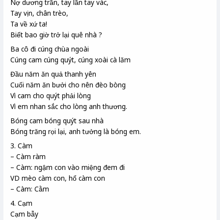
Nợ dương trần, tay lần tay vác,
Tay vịn, chân trèo,
Ta về xứ ta!
Biết bao giờ trở lại quê nhà ?
Ba cô đi cúng chùa ngoài
Cúng cam cúng quýt, cúng xoài cà lăm
Đầu năm ăn quả thanh yên
Cuối năm ăn bưởi cho nên đèo bòng
Vì cam cho quýt phải lòng
Vì em nhan sắc cho lòng anh thương.
Bóng cam bóng quýt sau nhà
Bóng trăng rọi lại, anh tưởng là bóng em.
3. Càm
– Càm ràm
– Càm: ngậm con vào miệng đem đi
VD mèo càm con, hổ càm con
– Càm: Cằm
4. Cạm
Cạm bẫy