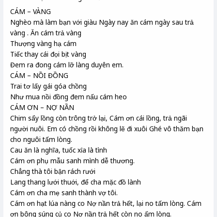
CÁM – VÀNG
Nghèo mà làm bạn với giàu Ngày nay ăn cám ngày sau trả
vàng . Ăn cám trả vàng
Thượng vàng hạ cám
Tiếc thay cái đọi bịt vàng
Đem ra đong cám lỡ làng duyên em.
CÁM – NỒI ĐỒNG
Trai tơ lấy gái góa chồng
Như mua nồi đồng đem nấu cám heo
CÁM ƠN – NỢ NẦN
Chim sẩy lồng còn trông trở lại, Cám ơn cái lồng, trả ngãi
người nuôi. Em có chồng rồi không lẽ đi xuôi Ghé vô thăm bạn
cho nguôi tấm lòng.
Cau ăn là nghĩa, tuốc xỉa là tình
Cám ơn phụ mẫu sanh mình dễ thương.
Chẳng thà tôi bận rách rưới
Lang thang lưới thuới, để cha mặc đồ lành
Cám ơn cha mẹ sanh thành vợ tôi.
Cám ơn hạt lúa nàng co Nợ nần trả hết, lại no tấm lòng. Cám
ơn bông súng củ co Nợ nần trả hết còn no ấm lòng.