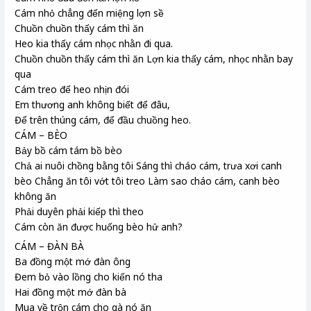
Cám nhỏ chẳng đến miệng lợn sề
Chuồn chuồn thấy cám thì ăn
Heo kia thấy cám nhọc nhằn đi qua.
Chuồn chuồn thấy cám thì ăn Lợn kia thấy cám, nhọc nhằn bay
qua
Cám treo để heo nhịn đói
Em thương anh không biết để đâu,
Để trên thúng cám, để đầu chuồng heo.
CÁM – BÈO
Bảy bồ cám tám bồ bèo
Chả ai nuôi chồng bằng tôi Sáng thì cháo cám, trưa xơi canh
bèo Chẳng ăn tôi vớt tôi treo Làm sao cháo cám, canh bèo
không ăn
Phải duyên phải kiếp thì theo
Cám còn ăn được huống bèo hử anh?
CÁM – ĐÀN BÀ
Ba đồng một mớ đàn ông
Đem bỏ vào lồng cho kiến nó tha
Hai đồng một mớ đàn bà
Mua về trộn cám cho gà nó ăn