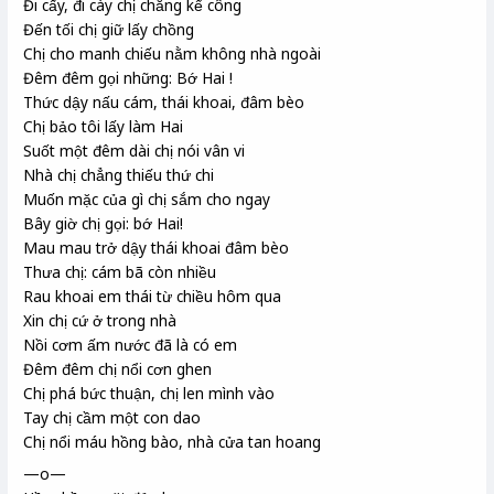
Đi cấy, đi cày chị chẳng kể công
Đến tối chị giữ lấy chồng
Chị cho manh chiếu nằm không nhà ngoài
Đêm đêm gọi những: Bớ Hai !
Thức dậy nấu cám, thái khoai, đâm bèo
Chị bảo tôi lấy làm Hai
Suốt một đêm dài chị nói vân vi
Nhà chị chẳng thiếu thứ chi
Muốn mặc của gì chị sắm cho ngay
Bây giờ chị gọi: bớ Hai!
Mau mau trở dậy thái khoai đâm bèo
Thưa chị: cám bã còn nhiều
Rau khoai em thái từ chiều hôm qua
Xin chị cứ ở trong nhà
Nồi cơm ấm nước đã là có em
Đêm đêm chị nổi cơn ghen
Chị phá bức thuận, chị len mình vào
Tay chị cầm một con dao
Chị nổi máu hồng bào, nhà cửa tan hoang
—o—