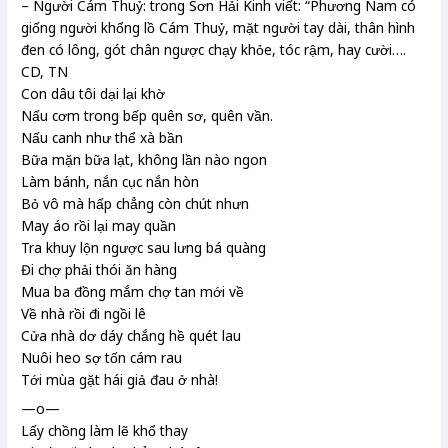
– Người Cám Thuỷ: trong Sơn Hải Kinh viết: “Phương Nam có
giống người khổng lồ Cám Thuỷ, mặt người tay dài, thân hình
đen có lông, gót chân ngược chạy khỏe, tóc rậm, hay cười….
CD, TN
Con dâu tôi dại lại khờ
Nấu cơm trong bếp quên sơ, quên vần.
Nấu canh như thể xà bần
Bữa mặn bữa lạt, không lần nào ngon
Làm bánh, nắn cục nắn hòn
Bỏ vô mà hấp chẳng còn chút nhưn
May áo rồi lại may quần
Tra khuy lộn ngược sau lưng bá quàng
Đi chợ phải thói ăn hàng
Mua ba đồng mắm chợ tan mới về
Về nhà rồi đi ngồi lê
Cửa nhà dơ dáy chắng hề quét lau
Nuôi heo sợ tốn cám rau
Tới mùa gặt hái giả đau ở nhà!
—o—
Lấy chồng làm lẽ khổ thay