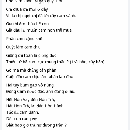
Chê cam sành lại gặp quýt hôi
Chị chua chị mới ở đây
Ví dù chị ngọt chị đã tới cây cam sành.
Già thì ẩm cháu bế con
Già đâu lại muốn cam non trái mùa
Phân cam cộng khổ
Quýt làm cam chịu
Giống chi toàn là giống đực
Thiếu tứ bề cam cực chung thân ? ( trái bần, cây bần)
Gò má mà chẳng cân phân
Cuộc đời cam chịu lắm phần lao đao
Hai tay bụm gạo vô nừng,
Đồng Cam nước độc, anh đừng ở lâu.
Hết Hòn Vay đến Hòn Trả,
Hết Hòn Trả, lại đến Hòn Hành.
Tấc dạ cam đành,
Dắt con cùng vợ.
Biết bao giờ trả nợ dương trần ?