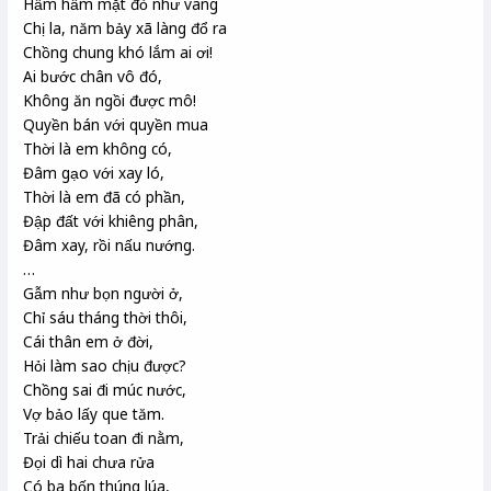
Hầm hầm mặt đỏ như vang
Chị la, năm bảy xã làng đổ ra
Chồng chung khó lắm ai ơi!
Ai bước chân vô đó,
Không ăn ngồi được mô!
Quyền bán với quyền mua
Thời là em không có,
Đâm gạo với xay ló,
Thời là em đã có phần,
Đập đất với khiêng phân,
Đâm xay, rồi nấu nướng.
…
Gẫm như bọn người ở,
Chỉ sáu tháng thời thôi,
Cái thân em ở đời,
Hỏi làm sao chịu được?
Chồng sai đi múc nước,
Vợ bảo lấy que tăm.
Trải chiếu toan đi nằm,
Đọi dì hai chưa rửa
Có ba bốn thúng lúa,