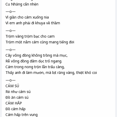
Cu Nhăng cắn nhện
—o—
Vì giần cho cám xuống nia
Vì em anh phải đi khuya về thầm
—o—
Trộm vàng trộm bạc cho cam
Trộm một nắm cám cũng mang tiếng đời
—o—
Cây vông đồng không trồng mà mọc,
Rễ vông đồng đâm dọc trổ ngang.
Cám trong nong trộn lẫn trấu càng,
Thấy anh đi làm mướn, mà bịt răng vàng, thiệt khó coi
—o—
CÁM SÚ
Rẻ như cám sú
Đồ ăn cám sú
CÁM HẤP
Đồ cám hấp
Cám hấp trên vung