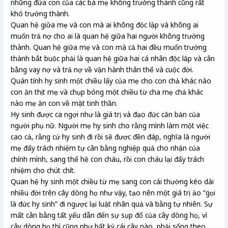
những đứa con của các bà mẹ không trưởng thành cũng rất
khó trưởng thành.
Quan hệ giữa mẹ và con mà ai không độc lập và không ai
muốn trả nợ cho ai là quan hệ giữa hai người không trưởng
thành. Quan hệ giữa mẹ và con mà cả hai đều muốn trưởng
thành bắt buộc phải là quan hệ giữa hai cá nhân độc lập và cân
bằng vay nợ và trả nợ về vận hành thân thể và cuộc đời.
Quán tính hy sinh một chiều lấy của mẹ cho con chả khác nào
con ăn thịt mẹ và chụp bóng một chiều từ cha mẹ chả khác
nào mẹ ăn con về mặt tinh thần.
Hy sinh được ca ngợi như là giá trị và đạo đức căn bản của
người phụ nữ. Người mẹ hy sinh cho rằng mình làm một việc
cao cả, rằng cứ hy sinh đi rồi sẽ được đền đáp, nghĩa là người
mẹ đẩy trách nhiệm tự cân bằng nghiệp quả cho nhận của
chính mình, sang thế hệ con cháu, rồi con cháu lại đẩy trách
nhiệm cho chút chít.
Quan hệ hy sinh một chiều từ mẹ sang con cái thường kéo dài
nhiều đời trên cây dòng họ như vậy, tạo nên một giá trị ảo “gọi
là đức hy sinh” đi ngược lại luật nhân quả và bằng tự nhiên. Sự
mất cân bằng tất yếu dẫn đến sự sụp đổ của cây dòng họ, vì
cây dòng họ thì cũng như bất kỳ cái cây nào, phải sống theo