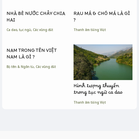
o
g
n
k
e
k
NHÀ BÈ NƯỚC CHẢY CHIA
RAU MÁ & CHÓ MÁ LÀ GÌ
r
HAI
?
Ca dao, tục ngữ
,
Các vùng đất
Thanh âm tiếng Việt
NAM TRONG TÊN VIỆT
NAM LÀ GÌ ?
Bộ tên & Ngôn từ
,
Các vùng đất
Hình tượng thuyền
trong tục ngữ ca dao
Thanh âm tiếng Việt