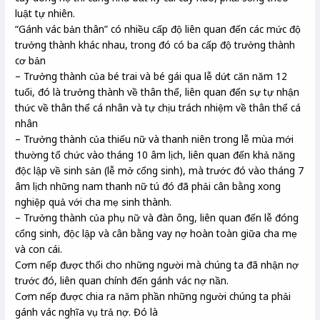
luật tự nhiên.
“Gánh vác bản thân” có nhiều cấp độ liên quan đến các mức độ
trưởng thành khác nhau, trong đó có ba cấp độ trưởng thành
cơ bản
– Trưởng thành của bé trai và bé gái qua lễ dứt căn năm 12
tuổi, đó là trưởng thành về thân thể, liên quan đến sự tự nhận
thức về thân thể cá nhân và tự chịu trách nhiệm về thân thể cá
nhân
– Trưởng thành của thiếu nữ và thanh niên trong lễ mùa mới
thường tổ chức vào tháng 10 âm lịch, liên quan đến khả năng
độc lập về sinh sản (lễ mở cổng sinh), mà trước đó vào tháng 7
âm lịch những nam thanh nữ tú đó đã phải cân bằng xong
nghiệp quả với cha mẹ sinh thành.
– Trưởng thành của phụ nữ và đàn ông, liên quan đến lễ đóng
cổng sinh, độc lập và cân bằng vay nợ hoàn toàn giữa cha mẹ
và con cái.
Cơm nếp được thổi cho những người mà chúng ta đã nhận nợ
trước đó, liên quan chính đến gánh vác nợ nần.
Cơm nếp được chia ra năm phần những người chúng ta phải
gánh vác nghĩa vụ trả nợ. Đó là