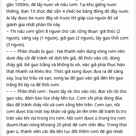
gần 1000m, để lấy nước về nấu cơm. Tại khu giếng nước
thiêng, Ban Tổ chức đặt sẵn 4 chiếc be bằng đồng đổ đầy nước.
Ai lấy được be nước đầy về trước thì giáp của người đó sẽ
giành giải nhất phần thi này.
– Thi nấu cơm gồm 8 người cho các công đoạn: giã thóc (2
người), sàng sảy (1 người), giã gạo (2 người), lấy gạo thổi cơm
(3 người).
– – – Phần chuẩn bị gạo : Hai thanh niên dùng vòng rơm nèn
dưới đáy cối để tránh xê dịch khi giã, đổ thóc vào cối, dùng
chày giã. Để gạo trắng và không bị vỡ, việc giã phải thực hiện
thật nhanh và khéo léo. Thóc giã xong được đưa ra để sàng
sảy, loại bỏ trấu và sạn, xong lại đổ gạo vào giã đến khi gạo
trắng thì lấy ra để thổi cơm.
– – – Phần thổi cơm : Nước lấy về cho vào nồi, đun sôi rồi cho
gạo vào, đảm bảo lửa cháy liên tục. Cơm sôi phải dùng đũa
đảo để tránh cháy nồi và cơm sống bên trên. Cơm cạn, nồi
cơm được trải một lớp khăn và giấy ăn lên trên để tránh bị tro
tràn vào khi vùi trong tro rơm. Nồi cơm được ủ trong tro rơm
đượm than nóng khoảng 20 phút để cơm chín đều. Trong thời
gian ủ, thành viên các đội liên tục đốt thêm rơm để giữ nhiệt