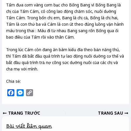
Tấm đưa cơm vàng cơm bạc cho Bống Bang vì Bống Bang là
chị của Tấm Cám, có công lao động chăm sóc, nuôi dưỡng
Tấm Cám. Trong bốn chị em, Bang là chị cả, Bống là chị hai,
Tấm là con thứ ba và Cám là con út theo đúng luồng vận hành
máu trong thai : Máu đi từ nhau Bang sang rốn Bống qua ối
bao điều của Tấm rồi vào thân Cám.
Trong lúc Cám còn đang ăn bám kiểu đỉa theo bản năng thú,
thì Tấm đã bắt đầu quá trình tự lao động nuôi dưỡng cơ thể và
bắt đầu quá trình trả nợ công sức dưỡng nuôi của các chị và
cha mẹ với mình.
Chia sẻ:
F
M
C
a
e
o
c
s
p
TRANG TRƯỚC
TRANG SAU
e
s
y
b
e
L
Bài viết liên quan
o
n
i