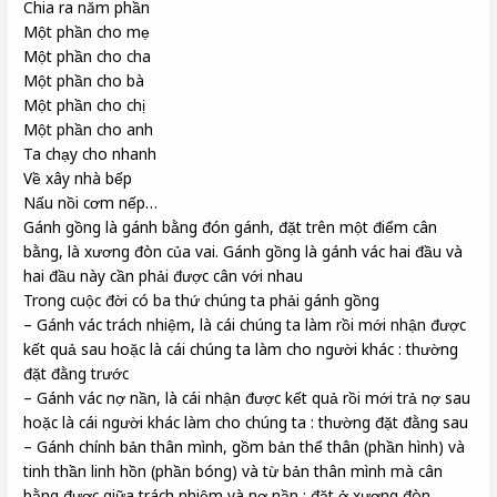
Chia ra năm phần
Một phần cho mẹ
Một phần cho cha
Một phần cho bà
Một phần cho chị
Một phần cho anh
Ta chạy cho nhanh
Về xây nhà bếp
Nấu nồi cơm nếp…
Gánh gồng là gánh bằng đón gánh, đặt trên một điểm cân
bằng, là xương đòn của vai. Gánh gồng là gánh vác hai đầu và
hai đầu này cần phải được cân với nhau
Trong cuộc đời có ba thứ chúng ta phải gánh gồng
– Gánh vác trách nhiệm, là cái chúng ta làm rồi mới nhận được
kết quả sau hoặc là cái chúng ta làm cho người khác : thường
đặt đằng trước
– Gánh vác nợ nần, là cái nhận được kết quả rồi mới trả nợ sau
hoặc là cái người khác làm cho chúng ta : thường đặt đằng sau
– Gánh chính bản thân mình, gồm bản thể thân (phần hình) và
tinh thần linh hồn (phần bóng) và từ bản thân mình mà cân
bằng được giữa trách nhiệm và nợ nần : đặt ở xương đòn