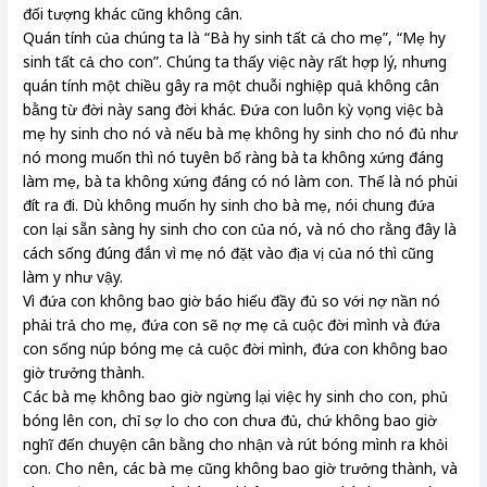
đối tượng khác cũng không cân.
Quán tính của chúng ta là “Bà hy sinh tất cả cho mẹ”, “Mẹ hy
sinh tất cả cho con”. Chúng ta thấy việc này rất hợp lý, nhưng
quán tính một chiều gây ra một chuỗi nghiệp quả không cân
bằng từ đời này sang đời khác. Đứa con luôn kỳ vọng việc bà
mẹ hy sinh cho nó và nếu bà mẹ không hy sinh cho nó đủ như
nó mong muốn thì nó tuyên bố ràng bà ta không xứng đáng
làm mẹ, bà ta không xứng đáng có nó làm con. Thế là nó phủi
đít ra đi. Dù không muốn hy sinh cho bà mẹ, nói chung đứa
con lại sẵn sàng hy sinh cho con của nó, và nó cho rằng đây là
cách sống đúng đắn vì mẹ nó đặt vào địa vị của nó thì cũng
làm y như vậy.
Vì đứa con không bao giờ báo hiếu đầy đủ so với nợ nần nó
phải trả cho mẹ, đứa con sẽ nợ mẹ cả cuộc đời mình và đứa
con sống núp bóng mẹ cả cuộc đời mình, đứa con không bao
giờ trưởng thành.
Các bà mẹ không bao giờ ngừng lại việc hy sinh cho con, phủ
bóng lên con, chỉ sợ lo cho con chưa đủ, chứ không bao giờ
nghĩ đến chuyện cân bằng cho nhận và rút bóng mình ra khỏi
con. Cho nên, các bà mẹ cũng không bao giờ trưởng thành, và