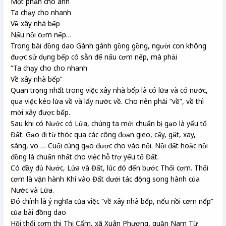
Một phần cho anh
Ta chạy cho nhanh
Về xây nhà bếp
Nấu nồi cơm nếp…
Trong bài đồng dao Gánh gánh gồng gồng, người con không
được sử dụng bếp có sẵn để nấu cơm nếp, mà phải
“Ta chạy cho cho nhanh
Về xây nhà bếp”
Quan trọng nhất trong việc xây nhà bếp là có lửa và có nước,
qua việc kéo lửa về và lấy nước về. Cho nên phải “về”, về thì
mới xây được bếp.
Sau khi có Nước có Lửa, chúng ta mới chuẩn bị gạo là yếu tố
Đất. Gạo đi từ thóc qua các công đọạn gieo, cấy, gặt, xay,
sàng, vo … Cuối cùng gạo được cho vào nối. Nồi đất hoặc nồi
đồng là chuẩn nhất cho việc hỗ trợ yếu tố Đất.
Có đầy đủ Nước, Lửa và Đất, lúc đó đến bước Thổi cơm. Thổi
cơm là vận hành Khí vào Đất dưới tác động song hành của
Nước và Lửa.
Đó chính là ý nghĩa của việc “về xây nhà bếp, nếu nồi cơm nếp”
của bài đồng dao
Hội thổi cơm thi Thị Cấm, xã Xuân Phương, quận Nam Từ