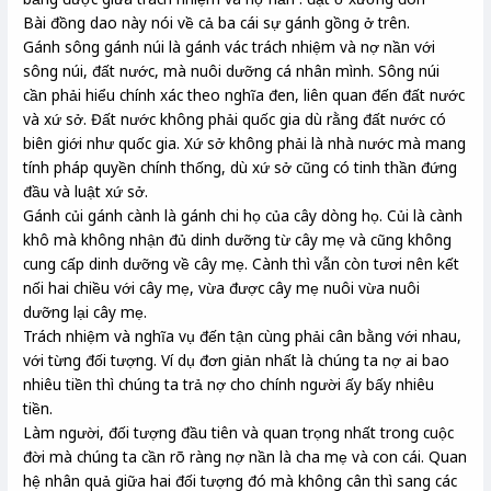
Bài đồng dao này nói về cả ba cái sự gánh gồng ở trên.
Gánh sông gánh núi là gánh vác trách nhiệm và nợ nần với
sông núi, đất nước, mà nuôi dưỡng cá nhân mình. Sông núi
cần phải hiểu chính xác theo nghĩa đen, liên quan đến đất nước
và xứ sở. Đất nước không phải quốc gia dù rằng đất nước có
biên giới như quốc gia. Xứ sở không phải là nhà nước mà mang
tính pháp quyền chính thống, dù xứ sở cũng có tinh thần đứng
đầu và luật xứ sở.
Gánh củi gánh cành là gánh chi họ của cây dòng họ. Củi là cành
khô mà không nhận đủ dinh dưỡng từ cây mẹ và cũng không
cung cấp dinh dưỡng về cây mẹ. Cành thì vẫn còn tươi nên kết
nối hai chiều với cây mẹ, vừa được cây mẹ nuôi vừa nuôi
dưỡng lại cây mẹ.
Trách nhiệm và nghĩa vụ đến tận cùng phải cân bằng với nhau,
với từng đối tượng. Ví dụ đơn giản nhất là chúng ta nợ ai bao
nhiêu tiền thì chúng ta trả nợ cho chính người ấy bấy nhiêu
tiền.
Làm người, đối tượng đầu tiên và quan trọng nhất trong cuộc
đời mà chúng ta cần rõ ràng nợ nần là cha mẹ và con cái. Quan
hệ nhân quả giữa hai đối tượng đó mà không cân thì sang các