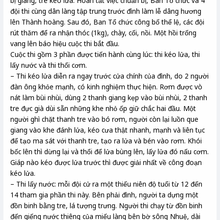
bị giang, tre kéo lửa. Hoàn tất việc chuẩn bị, Ban Tổ chức và 4
đội thi cùng dân làng tập trung trước đình làm lễ dâng hương
lên Thành hoàng. Sau đó, Ban Tổ chức công bố thể lệ, các đội
rút thăm để ra nhận thóc (1kg), chày, cối, nồi. Một hồi trống
vang lên báo hiệu cuộc thi bắt đầu.
Cuộc thi gồm 3 phần được tiến hành cùng lúc: thi kéo lửa, thi
lấy nước và thi thổi cơm.
– Thi kéo lửa diễn ra ngay trước cửa chính của đình, do 2 người
đàn ông khỏe mạnh, có kinh nghiệm thực hiện. Rơm được vò
nát làm bùi nhùi, dùng 2 thanh giang kẹp vào bùi nhùi, 2 thanh
tre đực già dùi sẵn những khe nhỏ ốp giữ chắc hai đầu. Một
người ghì chặt thanh tre vào bó rơm, người còn lại luồn que
giang vào khe đánh lửa, kéo cưa thật nhanh, mạnh và liên tục
để tạo ma sát với thanh tre, tạo ra lửa và bén vào rơm. Khói
bốc lên thì dừng lại và thổi để lửa bùng lên, lấy lửa đó nấu cơm.
Giáp nào kéo được lửa trước thì được giải nhất về công đoạn
kéo lửa.
– Thi lấy nước: mỗi đội cử ra một thiếu niên độ tuổi từ 12 đến
14 tham gia phần thi này. Bên phải đình, người ta dựng một
đồn binh bằng tre, lá tượng trưng. Người thi chạy từ đồn binh
đến giếng nước thiêng của miếu làng bên bờ sông Nhuệ, dài