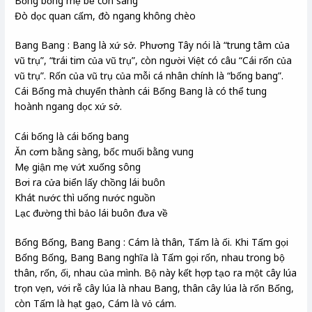
Bồng bồng mẹ bế con sang
Đò dọc quan cấm, đò ngang không chèo
Bang Bang : Bang là xứ sở. Phương Tây nói là “trung tâm của
vũ trụ”, “trái tim của vũ trụ”, còn người Việt có câu “Cái rốn của
vũ trụ”. Rốn của vũ trụ của mỗi cá nhân chính là “bống bang”.
Cái Bống mà chuyển thành cái Bống Bang là có thể tung
hoành ngang dọc xứ sở.
Cái bống là cái bống bang
Ăn cơm bằng sàng, bốc muối bằng vung
Mẹ giận mẹ vứt xuống sông
Bơi ra cửa biển lấy chồng lái buôn
Khát nước thì uống nước nguồn
Lạc đường thì bảo lái buôn đưa về
Bống Bống, Bang Bang : Cám là thân, Tấm là ối. Khi Tấm gọi
Bống Bống, Bang Bang nghĩa là Tấm gọi rốn, nhau trong bộ
thân, rốn, ối, nhau của mình. Bộ này kết hợp tạo ra một cây lúa
trọn vẹn, với rễ cây lúa là nhau Bang, thân cây lúa là rốn Bống,
còn Tấm là hạt gạo, Cám là vỏ cám.