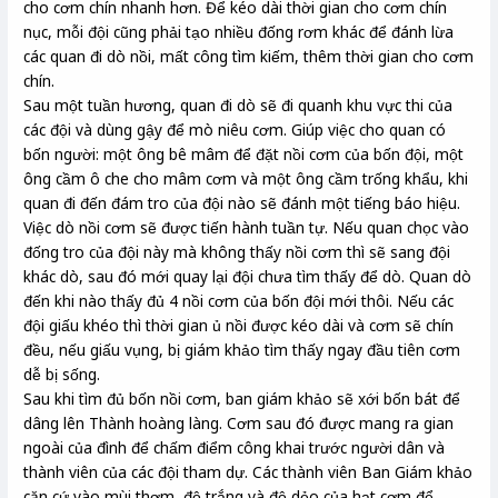
cho cơm chín nhanh hơn. Để kéo dài thời gian cho cơm chín
nục, mỗi đội cũng phải tạo nhiều đống rơm khác để đánh lừa
các quan đi dò nồi, mất công tìm kiếm, thêm thời gian cho cơm
chín.
Sau một tuần hương, quan đi dò sẽ đi quanh khu vực thi của
các đội và dùng gậy để mò niêu cơm. Giúp việc cho quan có
bốn người: một ông bê mâm để đặt nồi cơm của bốn đội, một
ông cầm ô che cho mâm cơm và một ông cầm trống khẩu, khi
quan đi đến đám tro của đội nào sẽ đánh một tiếng báo hiệu.
Việc dò nồi cơm sẽ được tiến hành tuần tự. Nếu quan chọc vào
đống tro của đội này mà không thấy nồi cơm thì sẽ sang đội
khác dò, sau đó mới quay lại đội chưa tìm thấy để dò. Quan dò
đến khi nào thấy đủ 4 nồi cơm của bốn đội mới thôi. Nếu các
đội giấu khéo thì thời gian ủ nồi được kéo dài và cơm sẽ chín
đều, nếu giấu vụng, bị giám khảo tìm thấy ngay đầu tiên cơm
dễ bị sống.
Sau khi tìm đủ bốn nồi cơm, ban giám khảo sẽ xới bốn bát để
dâng lên Thành hoàng làng. Cơm sau đó được mang ra gian
ngoài của đình để chấm điểm công khai trước người dân và
thành viên của các đội tham dự. Các thành viên Ban Giám khảo
căn cứ vào mùi thơm, độ trắng và độ dẻo của hạt cơm để