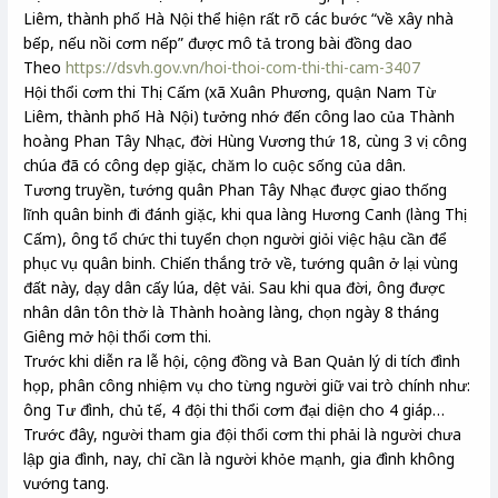
Liêm, thành phố Hà Nội thể hiện rất rõ các bước “về xây nhà
bếp, nếu nồi cơm nếp” được mô tả trong bài đồng dao
Theo
https://dsvh.gov.vn/hoi-thoi-com-thi-thi-cam-3407
Hội thổi cơm thi Thị Cấm (xã Xuân Phương, quận Nam Từ
Liêm, thành phố Hà Nội) tưởng nhớ đến công lao của Thành
hoàng Phan Tây Nhạc, đời Hùng Vương thứ 18, cùng 3 vị công
chúa đã có công dẹp giặc, chăm lo cuộc sống của dân.
Tương truyền, tướng quân Phan Tây Nhạc được giao thống
lĩnh quân binh đi đánh giặc, khi qua làng Hương Canh (làng Thị
Cấm), ông tổ chức thi tuyển chọn người giỏi việc hậu cần để
phục vụ quân binh. Chiến thắng trở về, tướng quân ở lại vùng
đất này, dạy dân cấy lúa, dệt vải. Sau khi qua đời, ông được
nhân dân tôn thờ là Thành hoàng làng, chọn ngày 8 tháng
Giêng mở hội thổi cơm thi.
Trước khi diễn ra lễ hội, cộng đồng và Ban Quản lý di tích đình
họp, phân công nhiệm vụ cho từng người giữ vai trò chính như:
ông Tư đình, chủ tế, 4 đội thi thổi cơm đại diện cho 4 giáp…
Trước đây, người tham gia đội thổi cơm thi phải là người chưa
lập gia đình, nay, chỉ cần là người khỏe mạnh, gia đình không
vướng tang.