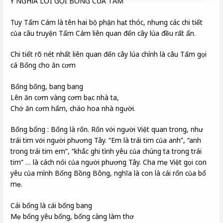
Ý NGHĨA LỜI GỌI BỐNG CỦA TẤM
Tuy Tấm Cám là tên hai bộ phận hạt thóc, nhưng các chi tiết
của câu truyện Tấm Cám liên quan đến cây lúa đều rất ẩn.
Chi tiết rõ nét nhất liên quan đến cây lúa chính là câu Tấm gọi
cá Bống cho ăn cơm
Bống bống, bang bang
Lên ăn cơm vàng cơm bạc nhà ta,
Chớ ăn cơm hẩm, cháo hoa nhà người.
Bống bống : Bống là rốn. Rốn với người Việt quan trong, như
trái tim với người phương Tây. “Em là trái tim của anh”, “anh
trong trái tim em”, “khắc ghi tình yêu của chúng ta trong trái
tim” … là cách nói của người phương Tây. Cha mẹ Việt gọi con
yêu của mình Bống Bồng Bông, nghĩa là con là cái rốn của bố
mẹ.
Cái bống là cái bống bang
Mẹ bống yêu bống, bống càng làm thơ