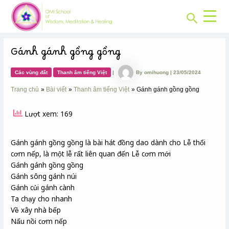
CHUYÊN
Skip
Post
MỤC:
Search
to
navigation
content
Gánh gánh gồng gồng
Các vùng đất
Thanh âm tiếng Việt
|
By
omihuong
|
23/05/2024
Trang chủ
Bài viết
Thanh âm tiếng Việt
Gánh gánh gồng gồng
Lượt xem: 169
Gánh gánh gồng gồng là bài hát đồng dao dành cho Lễ thổi
cơm nếp, là một lễ rất liên quan đến Lễ cơm mới
Gánh gánh gồng gồng
Gánh sông gánh núi
Gánh củi gánh cành
Ta chạy cho nhanh
Về xây nhà bếp
Nấu nồi cơm nếp