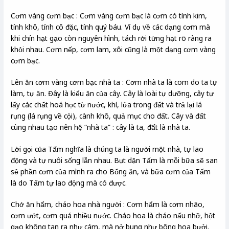
Cơm vàng cơm bạc : Cơm vàng cơm bạc là cơm có tính kim,
tính khô, tính cô đặc, tính quý báu. Ví dụ về các dạng cơm mà
khi chín hạt gạo còn nguyên hình, tách rời từng hạt rõ ràng ra
khỏi nhau. Cơm nếp, cơm lam, xôi cũng là một dạng cơm vàng
cơm bạc.
Lên ăn cơm vàng cơm bạc nhà ta : Cơm nhà ta là com do ta tự
làm, tự ăn. Đây là kiểu ăn của cây. Cây là loài tự dưỡng, cây tự
lấy các chất hoá học từ nước, khí, lửa trong đất và trả lại lá
rụng (lá rụng về cội), cành khô, quả mục cho đất. Cây và đất
cùng nhau tạo nên hệ “nhà ta” : cây là ta, đất là nhà ta.
Lời gọi của Tấm nghĩa là chúng ta là người một nhà, tự lao
động và tự nuôi sống lẫn nhau. Bụt dặn Tấm là mỗi bữa sẽ san
sẻ phần cơm của mình ra cho Bống ăn, và bữa cơm của Tấm
là do Tấm tự lao động mà có được.
Chớ ăn hẩm, cháo hoa nhà người : Cơm hẩm là cơm nhão,
cơm ướt, cơm quá nhiều nước. Cháo hoa là cháo nấu nhỡ, hột
gạo không tan ra như cám, mà nở bung như bông hoa bưởi.