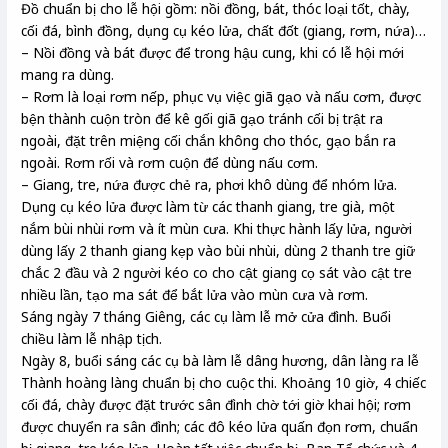
Đồ chuẩn bị cho lễ hội gồm: nồi đồng, bát, thóc loại tốt, chày,
cối đá, bình đồng, dụng cụ kéo lửa, chất đốt (giang, rơm, nứa)…
– Nồi đồng và bát được để trong hậu cung, khi có lễ hội mới
mang ra dùng.
– Rơm là loại rơm nếp, phục vụ việc giã gạo và nấu cơm, được
bện thành cuộn tròn để kê gối giã gạo tránh cối bị trật ra
ngoài, đặt trên miệng cối chắn không cho thóc, gạo bắn ra
ngoài. Rơm rối và rơm cuộn để dùng nấu cơm.
– Giang, tre, nứa được chẻ ra, phơi khô dùng để nhóm lửa.
Dụng cụ kéo lửa được làm từ các thanh giang, tre già, một
nắm bùi nhùi rơm và ít mùn cưa. Khi thực hành lấy lửa, người
dùng lấy 2 thanh giang kẹp vào bùi nhùi, dùng 2 thanh tre giữ
chắc 2 đầu và 2 người kéo co cho cật giang cọ sát vào cật tre
nhiều lần, tạo ma sát để bắt lửa vào mùn cưa và rơm.
Sáng ngày 7 tháng Giêng, các cụ làm lễ mở cửa đình. Buổi
chiều làm lễ nhập tịch.
Ngày 8, buổi sáng các cụ bà làm lễ dâng hương, dân làng ra lễ
Thành hoàng làng chuẩn bị cho cuộc thi. Khoảng 10 giờ, 4 chiếc
cối đá, chày được đặt trước sân đình chờ tới giờ khai hội; rơm
được chuyển ra sân đình; các đô kéo lửa quấn đọn rơm, chuẩn