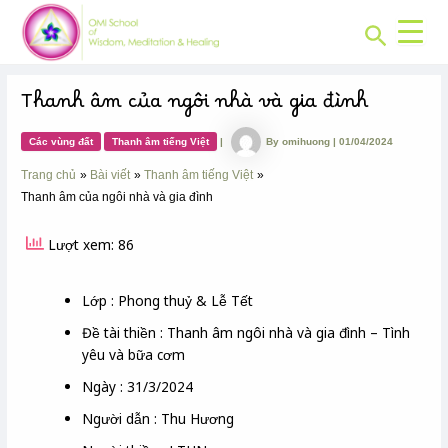
CHUYÊN
Skip
Post
MỤC:
Search
to
navigation
content
Thanh âm của ngôi nhà và gia đình
Các vùng đất
Thanh âm tiếng Việt
|
By
omihuong
|
01/04/2024
Trang chủ
Bài viết
Thanh âm tiếng Việt
Thanh âm của ngôi nhà và gia đình
Lượt xem: 86
Lớp : Phong thuỷ & Lễ Tết
Đề tài thiền : Thanh âm ngôi nhà và gia đình – Tình
yêu và bữa cơm
Ngày : 31/3/2024
Người dẫn : Thu Hương