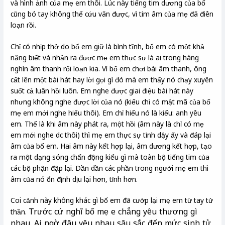
và hình ảnh của mẹ em thôi. Lúc này tiếng tim dương của bố
cũng bó tay không thể cứu vãn được, vì tim âm của mẹ đã điên
loạn rồi.
Chỉ có nhịp thở do bố em giữ là bình tĩnh, bố em có một khả
năng biết và nhận ra được mẹ em thực sự là ai trong hàng
nghìn âm thanh rối loạn kia. Vì bố em chơi bài âm thanh, ông
cất lên một bài hát hay lời gọi gì đó mà em thấy nó chạy xuyên
suốt cả luân hồi luôn. Em nghe được giai điệu bài hát này
nhưng không nghe được lời của nó (kiểu chỉ có mật mã của bố
mẹ em mới nghe hiểu thôi). Em chỉ hiểu nó là kiểu: anh yêu
em. Thế là khi âm này phát ra, một hồi (âm này là chỉ có mẹ
em mới nghe dc thôi) thì mẹ em thực sự tỉnh dậy ấy và đáp lại
âm của bố em. Hai âm này kết hợp lại, âm dương kết hợp, tạo
ra một dạng sóng chấn động kiểu gì mà toàn bộ tiếng tim của
các bộ phận đập lại. Dần dần các phần trong người mẹ em thì
âm của nó ổn định dịu lại hơn, tỉnh hơn.
Coi cảnh này không khác gì bố em đã cướp lại mẹ em từ tay tử
Trước cứ nghĩ bố mẹ e chẳng yêu thương gì
thần.
nhau. Ai ngờ đâu yêu nhau sâu sắc đến mức sinh tử