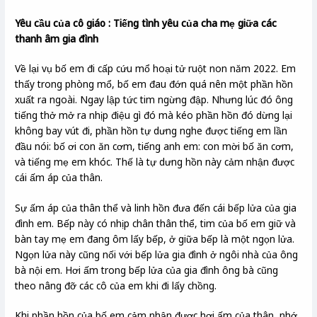
Yêu cầu của cô giáo : Tiếng tình yêu của cha mẹ giữa các
thanh âm gia đình
Về lại vụ bố em đi cấp cứu mổ hoại tử ruột non năm 2022. Em
thấy trong phòng mổ, bố em đau đớn quá nên một phần hồn
xuất ra ngoài. Ngay lập tức tim ngừng đập. Nhưng lúc đó ông
tiếng thở mở ra nhịp điệu gì đó mà kéo phần hồn đó dừng lại
không bay vút đi, phần hồn tự dưng nghe được tiếng em lần
đầu nói: bố ơi con ăn cơm, tiếng anh em: con mời bố ăn cơm,
và tiếng mẹ em khóc. Thế là tự dưng hồn này cảm nhận được
cái ấm áp của thân.
Sự ấm áp của thân thể và linh hồn đưa đến cái bếp lửa của gia
đình em. Bếp này có nhịp chân thân thể, tim của bố em giữ và
bàn tay mẹ em đang ôm lấy bếp, ở giữa bếp là một ngọn lửa.
Ngọn lửa này cũng nối với bếp lửa gia đình ở ngôi nhà của ông
bà nội em. Hơi ấm trong bếp lửa của gia đình ông bà cũng
theo nâng đỡ các cô của em khi đi lấy chồng.
Khi phần hồn của bố em cảm nhận được hơi ấm của thân, nhớ