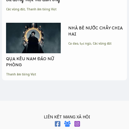
Ba đồng một mớ đàn ông
Các vùng đất
,
Thanh âm tiếng Việt
NHÀ BÈ NƯỚC CHẢY CHIA
HAI
Ca dao, tục ngữ
,
Các vùng đất
QỤA KÊU NAM ĐÁO NỮ
PHÒNG
Thanh âm tiếng Việt
LIÊN KẾT MẠNG XÃ HỘI