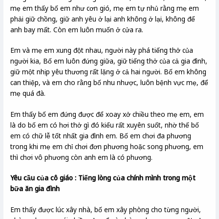
mẹ em thấy bố em như cơn gió, mẹ em tự nhủ rằng mẹ em
phải giữ chồng, giữ anh yêu ở lại anh không ở lại, không để
anh bay mất. Còn em luôn muốn ở cửa ra.
Em và mẹ em xung đột nhau, người này phá tiếng thở của
người kia, Bố em luôn đứng giữa, giữ tiếng thở của cả gia đình,
giữ một nhịp yêu thương rất lặng ở cả hai người. Bố em không
can thiệp, và em cho rằng bố nhu nhược, luôn bệnh vực mẹ, để
mẹ quá đà.
Em thấy bố em đứng được để xoay xở chiều theo mẹ em, em
là do bố em có hơi thở gì đó kiểu rất xuyên suốt, nhờ thế bố
em có chữ lễ tốt nhất gia đình em. Bố em chơi đa phương
trong khi mẹ em chỉ chơi đơn phương hoặc song phương, em
thì chơi vô phương còn anh em là có phương.
Yêu cầu của cô giáo : Tiếng lòng của chính mình trong một
bữa ăn gia đình
Em thấy được lúc xây nhà, bố em xây phòng cho từng người,