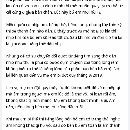
lại còn có vợ con gia đình mình thì mới muốn quay lại cơ thể từ
cái cổng ở giữa bàn chân. Lúc này bố em mới hồi lại.
Mỗi người có nhịp tim, tiếng thở, tiếng lòng, nhưng tùy thời kỳ
thì sẽ thanh âm nào dẫn. E thấy trước vụ mổ hoại tử kia thì
nhịp tim của bố em sẽ lead tất cả. Sau khi mổ và đến giờ thì lại
là giai đoạn tiếng thở dẫn nhịp.
Nhưng để có sự chuyển đổi được từ tiếng tim sang thở dẫn
nhịp như thế là phải có bước đệm chuyển của tiếng lòng (em
không biết cụ thể là tiếng lòng của phần nào bên bố em). Nó
lại liên quan đến vụ mẹ em bị đột quỵ tháng 9/2019.
Lên vụ mẹ em đột quỵ thấy lúc đó không biết đổ về nghiệp gì
mà âm trong người mẹ em lúc đó là chợ vỡ, bị loạn rối âm,
không khác gì hỗn mang. Mẹ em không biết mình là ai. Âm
nền, tiếng lòng bên mẹ em cũng đâu mất.
Khi mẹ em bị thế thì tiếng lòng bên bố em có trạng thái nghe
âm không khác gì hư vô, sau đó bên bố em toàn là âm thanh