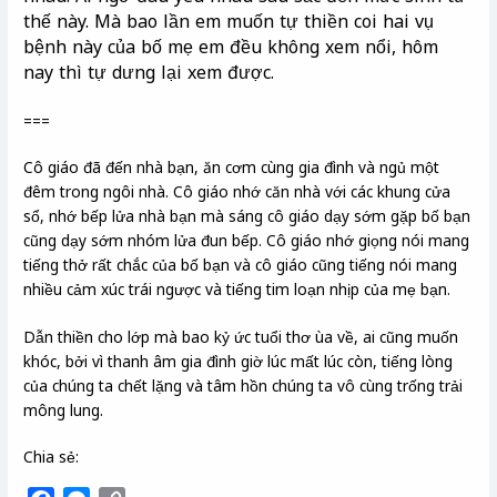
thế này.
Mà bao lần em muốn tự thiền coi hai vụ
bệnh này của bố mẹ em đều không xem nổi, hôm
nay thì tự dưng lại xem được.
===
Cô giáo đã đến nhà bạn, ăn cơm cùng gia đình và ngủ một
đêm trong ngôi nhà. Cô giáo nhớ căn nhà với các khung cửa
sổ, nhớ bếp lửa nhà bạn mà sáng cô giáo dạy sớm gặp bố bạn
cũng dạy sớm nhóm lửa đun bếp. Cô giáo nhớ giọng nói mang
tiếng thở rất chắc của bố bạn và cô giáo cũng tiếng nói mang
nhiều cảm xúc trái ngược và tiếng tim loạn nhịp của mẹ bạn.
Dẫn thiền cho lớp mà bao kỷ ức tuổi thơ ùa về, ai cũng muốn
khóc, bởi vì thanh âm gia đình giờ lúc mất lúc còn, tiếng lòng
của chúng ta chết lặng và tâm hồn chúng ta vô cùng trống trải
mông lung.
Chia sẻ: