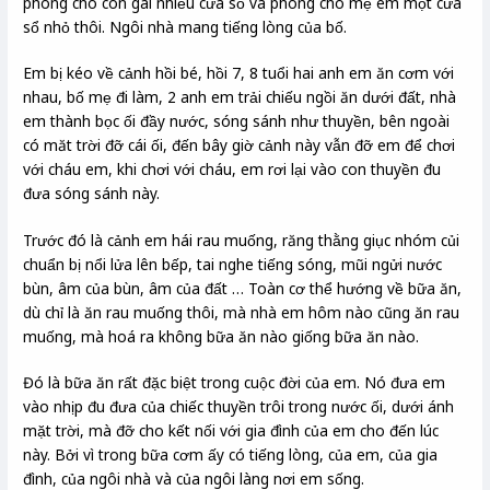
phòng cho con gái nhiều cửa sổ và phòng cho mẹ em một cửa
sổ nhỏ thôi. Ngôi nhà mang tiếng lòng của bố.
Em bị kéo về cảnh hồi bé, hồi 7, 8 tuổi hai anh em ăn cơm với
nhau, bố mẹ đi làm, 2 anh em trải chiếu ngồi ăn dưới đất, nhà
em thành bọc ối đầy nước, sóng sánh như thuyền, bên ngoài
có măt trời đỡ cái ối, đến bây giờ cảnh này vẫn đỡ em để chơi
với cháu em, khi chơi với cháu, em rơi lại vào con thuyền đu
đưa sóng sánh này.
Trước đó là cảnh em hái rau muống, răng thằng giục nhóm củi
chuẩn bị nổi lửa lên bếp, tai nghe tiếng sóng, mũi ngửi nước
bùn, âm của bùn, âm của đất … Toàn cơ thể hướng về bữa ăn,
dù chỉ là ăn rau muống thôi, mà nhà em hôm nào cũng ăn rau
muống, mà hoá ra không bữa ăn nào giống bữa ăn nào.
Đó là bữa ăn rất đặc biệt trong cuộc đời của em. Nó đưa em
vào nhịp đu đưa của chiếc thuyền trôi trong nước ối, dưới ánh
mặt trời, mà đỡ cho kết nối với gia đình của em cho đến lúc
này. Bởi vì trong bữa cơm ấy có tiếng lòng, của em, của gia
đình, của ngôi nhà và của ngôi làng nơi em sống.