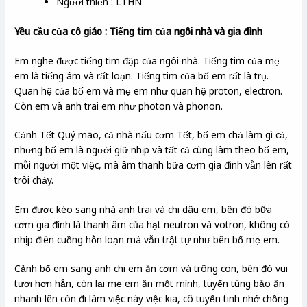
Người thiền : LTHN
Yêu cầu của cô giáo : Tiếng tim của ngôi nhà và gia đình
Em nghe được tiếng tim đập của ngôi nhà. Tiếng tim của mẹ
em là tiếng âm và rất loạn. Tiếng tim của bố em rất là trụ.
Quan hệ của bố em và mẹ em như quan hệ proton, electron.
Còn em và anh trai em như photon và phonon.
Cảnh Tết Quý mão, cả nhà nấu cơm Tết, bố em chả làm gì cả,
nhưng bố em là người giữ nhịp và tất cả cùng làm theo bố em,
mỗi người một việc, mà âm thanh bữa cơm gia đình vẫn lên rất
trôi chảy.
Em được kéo sang nhà anh trai và chi dâu em, bên đó bữa
cơm gia đình là thanh âm của hạt neutron và votron, không có
nhịp điên cuồng hỗn loạn mà vẫn trật tự như bên bố mẹ em.
Cảnh bố em sang anh chi em ăn cơm và trông con, bên đó vui
tươi hơn hẳn, còn lại mẹ em ăn một mình, tuyến tùng bảo ăn
nhanh lên còn đi làm việc này việc kia, cô tuyến tinh nhớ chồng