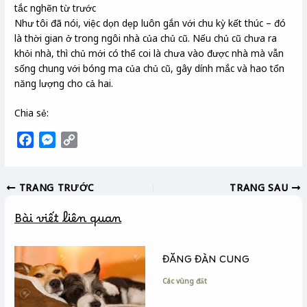
tắc nghẽn từ trước
Như tôi đã nói, việc dọn dẹp luôn gắn với chu kỳ kết thúc – đó
là thời gian ở trong ngôi nhà của chủ cũ. Nếu chủ cũ chưa ra
khỏi nhà, thì chủ mới có thể coi là chưa vào được nhà mà vẫn
sống chung với bóng ma của chủ cũ, gây dính mắc và hao tổn
năng lượng cho cả hai.
Chia sẻ:
F
M
C
a
e
o
c
s
p
TRANG TRƯỚC
TRANG SAU
e
s
y
b
e
L
Bài viết liên quan
o
n
i
o
g
n
k
e
k
ĐĂNG ĐÀN CUNG
r
Các vùng đất