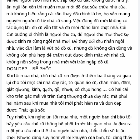
ăn ngủ lộn xộn thì muốn mua mới đồ đạc sửa chữa nhà cửa,
mà không hiểu rằng cái cần thay đổi chính là họ, họ vẫn mang
nguyên người cữ từ nhà cũ sang. Việc đóng đồ mới không có
tác dụng khi đồ cũ vẫn tốt và đồ mới đóng làm chật nhà. Cái
cần buông đi chính là người chủ cũ, để người chủ mới thực sự
được sinh ra cùng ngôi nhà mới. Để thay đổi chủ nhân ngôi
nhà, việc cần làm là vứt bỏ đồ cũ, những đồ không cần dùng và
không còn phù hợp để chấm dứt được dính mắc với nhà cũ,
không nên sống trong nhà mới với tràn ngập đồ cũ.
DỌN DẸP – BỂ PHỐT
Khi tôi mua nhà, chủ nhà cũ xin được ở thêm ba tháng và giao
lại cho tôi một cái nhà đầy rác, từ quần áo cũ, chăn màn, đệm,
giát giường, kính, gạch, gỗ, nhưa, xô chậu hỏng …. Có hai cái
kho trên gác mái và trên tầng thượng chứa đầy rác, mà phải
hai năm sau khi mua nhà tôi mới phát hiện ra và dọn dẹp
được. Thật quá sốc.
Tuy nhiên, khi nghe tin tôi mua nhà, một người bạn chỉ bảo tôi
hãy yêu cầu chủ cũ thông bể phốt trước khi giao nhà. Ai đưa ra
một yêu cầu như thế cho người bán nhà, chắc chắn sẽ bị ăn
chửi. Nhưng càng suy nghĩ về lời khuyên của bạn, tôi càng thấy