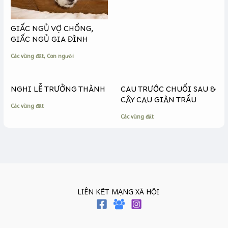
GIẤC NGỦ VỢ CHỒNG,
GIẤC NGỦ GIA ĐÌNH
Các vùng đất
,
Con người
NGHI LỄ TRƯỞNG THÀNH
CAU TRƯỚC CHUỐI SAU &
CÂY CAU GIÀN TRẦU
Các vùng đất
Các vùng đất
LIÊN KẾT MẠNG XÃ HỘI