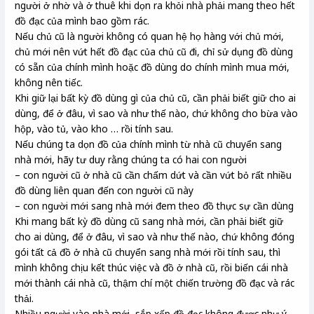
người ở nhờ và ở thuê khi dọn ra khỏi nhà phải mang theo hết
đồ đạc của mình bao gồm rác.
Nếu chủ cũ là người không có quan hệ họ hàng với chủ mới,
chủ mới nên vứt hết đồ đạc của chủ cũ đi, chỉ sử dụng đồ dùng
có sẵn của chính mình hoặc đồ dùng do chính mình mua mới,
không nên tiếc.
Khi giữ lại bất kỳ đồ dùng gì của chủ cũ, cần phải biết giữ cho ai
dùng, để ở đâu, vì sao và như thế nào, chứ không cho bừa vào
hộp, vào tủ, vào kho … rồi tính sau.
Nếu chúng ta dọn đồ của chính mình từ nhà cũ chuyển sang
nhà mới, hãy tư duy rằng chúng ta có hai con người
– con người cũ ở nhà cũ cần chấm dứt và cần vứt bỏ rất nhiều
đồ dùng liên quan đến con người cũ này
– con người mới sang nhà mới đem theo đồ thực sự cần dùng
Khi mang bất kỳ đồ dùng cũ sang nhà mới, cần phải biết giữ
cho ai dùng, để ở đâu, vì sao và như thế nào, chứ không đóng
gói tất cả đồ ở nhà cũ chuyển sang nhà mới rồi tính sau, thì
mình không chịu kết thúc việc và đồ ở nhà cũ, rồi biến cái nhà
mới thành cái nhà cũ, thậm chí một chiến trường đồ đạc và rác
thải.
Nhiều người vào nhà mới, sắp xếp đồ đạc không được như ý,