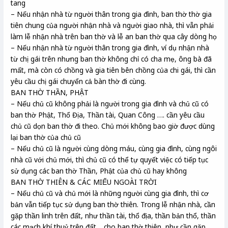
tang
– Nếu nhận nhà từ người thân trong gia đình, ban thờ thờ gia
tiên chung của người nhận nhà và người giao nhà, thì vẫn phải
làm lễ nhận nhà trên ban thờ và lễ an ban thờ qua cây dòng họ
– Nếu nhận nhà từ người thân trong gia đình, ví dụ nhận nhà
từ chị gái trên nhưng ban thờ không chỉ có cha mẹ, ông bà đã
mất, mà còn có chồng và gia tiên bên chồng của chi gái, thì cần
yêu cầu chị gái chuyển cả bàn thờ đi cùng.
BAN THỜ THẦN, PHẬT
– Nếu chủ cũ không phải là người trong gia đình và chủ cũ có
ban thờ Phật, Thổ Địa, Thần tài, Quan Công …. cần yêu cầu
chủ cũ dọn ban thờ đi theo. Chủ mới không bao giờ được dùng
lại ban thờ của chủ cũ
– Nếu chủ cũ là người cùng dòng máu, cùng gia đình, cùng ngôi
nhà cũ với chủ mới, thì chủ cũ có thể tự quyết việc có tiếp tục
sử dụng các ban thờ Thần, Phật của chủ cũ hay không
BAN THỜ THIÊN & CÁC MIẾU NGOÀI TRỜI
– Nếu chủ cũ và chủ mới là những người cùng gia đình, thì cơ
bản vẫn tiếp tục sử dụng ban thờ thiên. Trong lễ nhận nhà, cần
gặp thần linh trên đất, như thần tài, thổ địa, thần bản thổ, thần
các mạch khí thuỷ trên đất… cho ban thờ thiên, như cần gặp