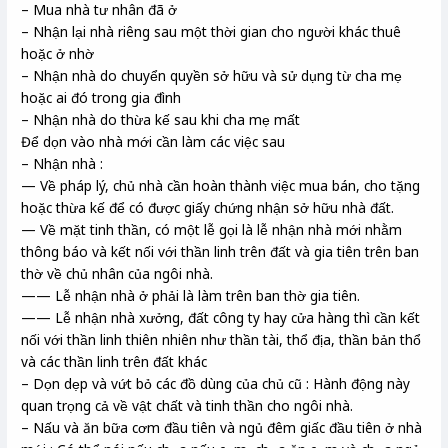
– Mua nhà tư nhân đã ở
– Nhận lại nhà riêng sau một thời gian cho người khác thuê
hoặc ở nhờ
– Nhận nhà do chuyển quyền sở hữu và sử dụng từ cha mẹ
hoặc ai đó trong gia đình
– Nhận nhà do thừa kế sau khi cha mẹ mất
Để dọn vào nhà mới cần làm các việc sau
– Nhận nhà :
— Về pháp lý, chủ nhà cần hoàn thành việc mua bán, cho tặng
hoặc thừa kế để có được giấy chứng nhận sở hữu nhà đất.
— Về mặt tinh thần, có một lễ gọi là lễ nhận nhà mới nhằm
thông báo và kết nối với thần linh trên đất và gia tiên trên ban
thờ về chủ nhân của ngôi nhà.
—— Lễ nhận nhà ở phải là làm trên ban thờ gia tiên.
—— Lễ nhận nhà xưởng, đất công ty hay cửa hàng thì cần kết
nối với thần linh thiên nhiên như thần tài, thổ địa, thần bản thổ
và các thần linh trên đất khác
– Dọn dẹp và vứt bỏ các đồ dùng của chủ cũ : Hành động này
quan trọng cả về vật chất và tinh thần cho ngôi nhà.
– Nấu và ăn bữa cơm đầu tiên và ngủ đêm giấc đầu tiên ở nhà