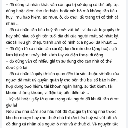
– đồ dùng cá nhân khác vẫn còn giá trị sử dụng có thể tiếp tục
dùng hoặc đem cho từ thiện, hoặc vứt bỏ mà không cần tiêu
huỷ : mũ bảo hiểm, áo mưa, ô, đồ chơi, đồ trang trí có tính cá
nhân …
– đồ cá nhân cần tiêu huỷ rồi mới vứt bỏ : ví dụ các loại giấy tờ
hay phù hiệu có ghi tên tuổi địa chỉ của người mất, sổ nhật ký,
các tài liệu ghi chép, tranh ảnh có hình của người đã khuất ….
– đồ điện tử cá nhân cần cài đặt lại rồi mới cho tặng hoặc giữ
làm kỷ niệm : máy tính xách tay và điện thoại di động
– đồ dùng vẫn có nhiều giá trị sử dụng cho căn nhà có thể
được giữ lại
– đồ cá nhân là giấy tờ liên quan đến tài sản thuộc sở hữu của
người đã mất uỷ quyền quản lý cho bên thứ ba: sổ bảo hiểm,
hợp đồng bảo hiểm, tài khoản ngân hàng, sổ tiết kiệm, tài
khoản chứng khoán, ví điện tử, tiền điện tử …
– kỷ vật hoặc giấy tờ quan trọng của người đã khuất cần được
giữ lại
Nếu chủ nhà sắm sửa hầu hết đồ đạc giá trị trong nhà trước
khi cho mượn hay cho thuê nhà thì cần tiêu huỷ và vứt tất cả
đồ dùng cá nhân của người ở nhờ và ở thuê đi. Về nguyên tắc