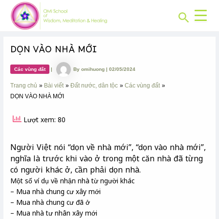
CHUYÊN
Skip
Post
MỤC:
Search
to
navigation
content
DỌN VÀO NHÀ MỚI
Các vùng đất
|
By
omihuong
|
02/05/2024
Trang chủ
Bài viết
Đất nước, dân tộc
Các vùng đất
DỌN VÀO NHÀ MỚI
Lượt xem: 80
Người Việt nói “dọn về nhà mới”, “dọn vào nhà mới”,
nghĩa là trước khi vào ở trong một căn nhà đã từng
có người khác ở, cần phải dọn nhà.
Một số ví dụ về nhận nhà từ người khác
– Mua nhà chung cư xây mới
– Mua nhà chung cư đã ở
– Mua nhà tư nhân xây mới