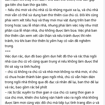
gia tiên cho ban thờ gia tiên.
– Nếu chủ mới và chủ nhà cũ là những người xa lạ, và chủ nhà
mới vẫn có thể sử dụng ban thờ thiên của chủ cũ. Đôi khi cũng
phải xem xét tiêu huỷ và thay mới mọi vật dụng trên ban thờ
trong hoặc sau lễ nhận nhà, nhưng phải làm việc này như một
phần của lễ nhận nhà, chứ không được làm bừa. Việc phá ban
thờ thiên cần xem xét cẩn thận và nếu tránh được thì nên
tránh, trừ khi ban thờ thiên bị yểm hay có vấn đề nghiêm
trọng.
===
Việc dọn rác, dọn đồ bao gồm dọn hết đồ thờ và rác thải ngôi
nhà của chủ cũ vô cùng quan trọng vì nếu không làm được thế
thì sẽ xảy ra tình huống
– chủ cũ không ra chủ cũ và nhà mới không ra nhà mới, vì chủ
cũ chưa hoàn thành bàn giao ngôi nhà, chủ cũ vẫn hiện diện
trong ngôi nhà thông qua đồ đạc cá nhân để lại, ban thờ để lại
và rác, bao gồm rác bể phốt
– rác bị tắc xuyên từ thời gian ở của chủ cũ sang thời gian ở
của chủ mới, khiến cho luồng vận hành vào ra ngôi nhà không
được làm mới cùng việc đổi chủ mà tiếp tục tình trang dồn ứ và