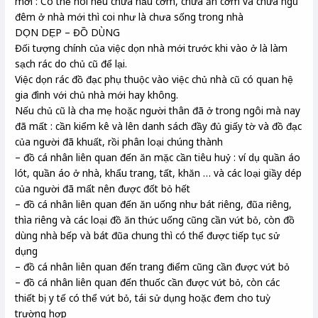
mới : Có thể nói nếu chưa nấu cơm, chưa ăn cơm và chưa ngủ
đêm ở nhà mới thì coi như là chưa sống trong nhà
DỌN DẸP – ĐỒ DÙNG
Đối tượng chính của việc dọn nhà mới trước khi vào ở là làm
sạch rác do chủ cũ để lại.
Việc dọn rác đồ đạc phụ thuộc vào việc chủ nhà cũ có quan hệ
gia đình với chủ nhà mới hay không.
Nếu chủ cũ là cha mẹ hoặc người thân đã ở trong ngôi mà nay
đã mất : cần kiểm kê và lên danh sách đầy đủ giấy tờ và đồ đạc
của người đã khuất, rồi phân loại chúng thành
– đồ cá nhân liên quan đến ăn mặc cần tiêu huỷ : ví dụ quần áo
lót, quần áo ở nhà, khẩu trang, tất, khăn … và các loại giầy dép
của người đã mất nên được đốt bỏ hết
– đồ cá nhân liên quan đến ăn uống như bát riêng, đũa riêng,
thìa riêng và các loại đồ ăn thức uống cũng cần vứt bỏ, còn đồ
dùng nhà bếp và bát đũa chung thì có thể được tiếp tục sử
dụng
– đồ cá nhân liên quan đến trang điểm cũng cần được vứt bỏ
– đồ cá nhân liên quan đến thuốc cần được vứt bỏ, còn các
thiết bị y tế có thể vứt bỏ, tái sử dụng hoặc đem cho tuỳ
trường hợp