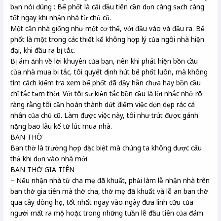
bạn nói đúng : Bể phốt là cái đầu tiên cần dọn càng sạch càng
tốt ngay khi nhận nhà từ chủ cũ.
Một căn nhà giống như một cơ thể, với đầu vào và đầu ra. Bể
phốt là một trong các thiết kế không hợp lý của ngôi nhà hiện
đại, khi đầu ra bị tắc.
Bị ám ảnh về lời khuyên của bạn, nên khi phát hiện bồn cầu
của nhà mua bị tắc, tôi quyết định hút bể phốt luôn, mà không
tìm cách kiểm tra xem bể phốt đã đầy hằn chưa hay bồn cầu
chỉ tắc tạm thời. Với tôi sự kiện tắc bồn cầu là lời nhắc nhở rõ
ràng rằng tôi cần hoàn thành dứt điểm việc dọn dẹp rác cá
nhân của chủ cũ. Làm được việc này, tôi như trút được gánh
nặng bao lâu kể từ lúc mua nhà.
BAN THỜ
Ban thờ là trường hợp đặc biệt mà chúng ta không được cẩu
thả khi dọn vào nhà mới
BAN THỜ GIA TIÊN
– Nếu nhận nhà từ cha mẹ đã khuất, phải làm lễ nhận nhà trên
ban thờ gia tiên mà thờ cha, thờ mẹ đã khuất và lễ an ban thờ
qua cây dòng họ, tốt nhất ngay vào ngày đưa linh cữu của
người mất ra mộ hoặc trong những tuần lễ đầu tiên của đám