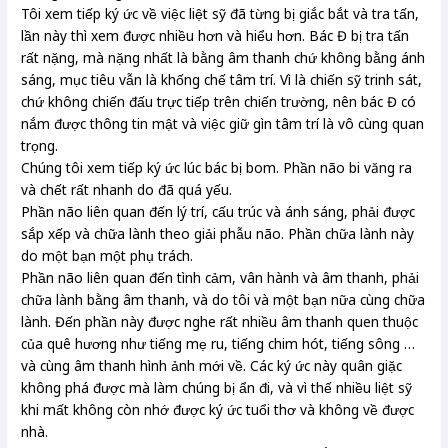
Tôi xem tiếp ký ức về việc liệt sỹ đã từng bị giắc bắt và tra tấn,
lần này thì xem được nhiều hơn và hiểu hơn. Bác Đ bị tra tấn
rất nặng, mà nặng nhất là bằng âm thanh chứ không bằng ánh
sáng, mục tiêu vẫn là khống chế tâm trí. Vì là chiến sỹ trinh sát,
chứ không chiến đấu trực tiếp trên chiến trường, nên bác Đ có
nắm được thông tin mật và việc giữ gìn tâm trí là vô cùng quan
trọng.
Chúng tôi xem tiếp ký ức lúc bác bị bom. Phần não bi văng ra
và chết rất nhanh do đã quá yếu.
Phần não liên quan đến lý trí, cấu trúc và ánh sáng, phải được
sắp xếp và chữa lành theo giải phẫu não. Phần chữa lành này
do một bạn một phụ trách.
Phần não liên quan đến tình cảm, vân hành và âm thanh, phải
chữa lành bằng âm thanh, và do tôi và một bạn nữa cùng chữa
lành. Đến phần này được nghe rất nhiều âm thanh quen thuộc
của quê hương như tiếng mẹ ru, tiếng chim hót, tiếng sông …
và cùng âm thanh hình ảnh mới về. Các ký ức này quân giặc
không phá được mà làm chúng bị ẩn đi, và vì thế nhiều liệt sỹ
khi mất không còn nhớ được ký ức tuổi thơ và không về được
nhà.