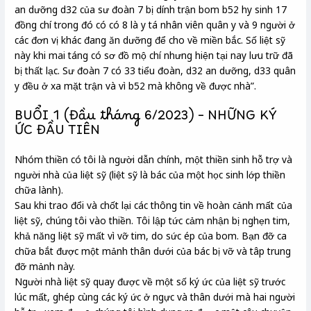
an dưỡng d32 của sư đoàn 7 bị dính trận bom b52 hy sinh 17
đồng chí trong đó có có 8 là y tá nhân viên quân y và 9 người ở
các đơn vị khác đang ăn dưỡng để cho về miền bắc. Số liệt sỹ
này khi mai táng có sơ đồ mộ chí nhưng hiện tại nay lưu trữ đã
bị thất lạc. Sư đoàn 7 có 33 tiểu đoàn, d32 an dưỡng, d33 quân
y đều ở xa mặt trận và vì b52 mà không về được nhà”.
BUỔI 1 (Đầu tháng 6/2023) – NHỮNG KÝ
ỨC ĐẦU TIÊN
Nhóm thiền có tôi là người dẫn chính, một thiền sinh hỗ trợ và
người nhà của liệt sỹ (liệt sỹ là bác của một học sinh lớp thiền
chữa lành).
Sau khi trao đổi và chốt lại các thông tin về hoàn cảnh mất của
liệt sỹ, chúng tôi vào thiền. Tôi lập tức cảm nhận bị nghẹn tim,
khả năng liệt sỹ mất vì vỡ tim, do sức ép của bom. Bạn đỡ ca
chữa bắt được một mảnh thân dưới của bác bị vỡ và tâp trung
đỡ mảnh này.
Người nhà liệt sỹ quay được về một số ký ức của liệt sỹ trước
lúc mất, ghép cùng các ký ức ở ngực và thân dưới mà hai người