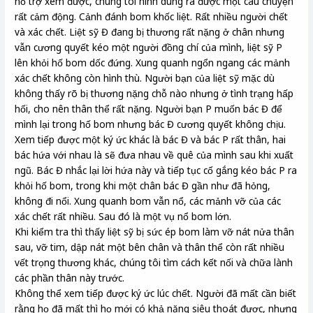
hỗ trợ xem được, chúng tôi hình dung ra được một câu chuyện
rất cảm động. Cảnh đánh bom khốc liệt. Rất nhiều người chết
và xác chết. Liệt sỹ Đ đang bị thương rất nặng ở chân nhưng
vẫn cương quyết kéo một người đồng chí của mình, liệt sỹ P
lên khỏi hố bom dốc đứng. Xung quanh ngổn ngang các mảnh
xác chết không còn hình thù. Người bạn của liệt sỹ mặc dù
không thấy rõ bị thương nặng chỗ nào nhưng ở tình trạng hấp
hối, cho nên thân thể rất nặng. Người bạn P muốn bác Đ để
mình lại trong hố bom nhưng bác Đ cương quyết không chịu.
Xem tiếp được một ký ức khác là bác Đ và bác P rất thân, hai
bác hứa với nhau là sẽ đưa nhau về quê của mình sau khi xuất
ngũ. Bác Đ nhắc lại lời hứa này và tiếp tục cố gắng kéo bác P ra
khỏi hố bom, trong khi một chân bác Đ gần như đã hỏng,
không đi nổi. Xung quanh bom vẫn nổ, các mảnh vỡ của các
xác chết rất nhiều. Sau đó là một vụ nổ bom lớn.
Khi kiểm tra thì thấy liệt sỹ bị sức ép bom làm vỡ nát nửa thân
sau, vỡ tim, dập nát một bên chân và thân thể còn rất nhiều
vết trọng thương khác, chúng tôi tìm cách kết nối và chữa lành
các phần thân này trước.
Không thể xem tiếp được ký ức lúc chết. Người đã mất cần biết
rằng họ đã mất thì họ mới có khả năng siêu thoát được, nhưng