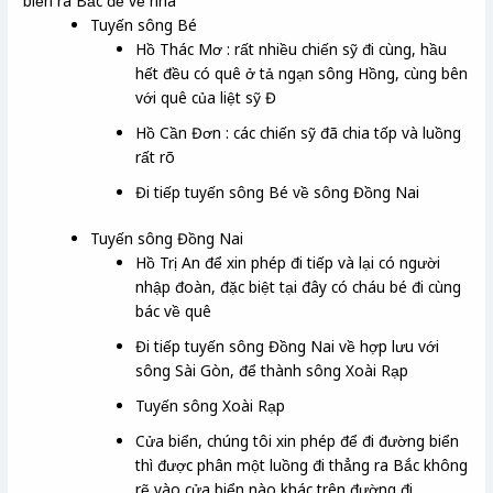
biển ra Bắc để về nhà
Tuyến sông Bé
Hồ Thác Mơ : rất nhiều chiến sỹ đi cùng, hầu
hết đều có quê ở tả ngạn sông Hồng, cùng bên
với quê của liệt sỹ Đ
Hồ Cần Đơn : các chiến sỹ đã chia tốp và luồng
rất rõ
Đi tiếp tuyến sông Bé về sông Đồng Nai
Tuyến sông Đồng Nai
Hồ Trị An để xin phép đi tiếp và lại có người
nhập đoàn, đặc biệt tại đây có cháu bé đi cùng
bác về quê
Đi tiếp tuyến sông Đồng Nai về hợp lưu với
sông Sài Gòn, để thành sông Xoài Rạp
Tuyến sông Xoài Rạp
Cửa biển, chúng tôi xin phép để đi đường biển
thì được phân một luồng đi thẳng ra Bắc không
rẽ vào cửa biển nào khác trên đường đi