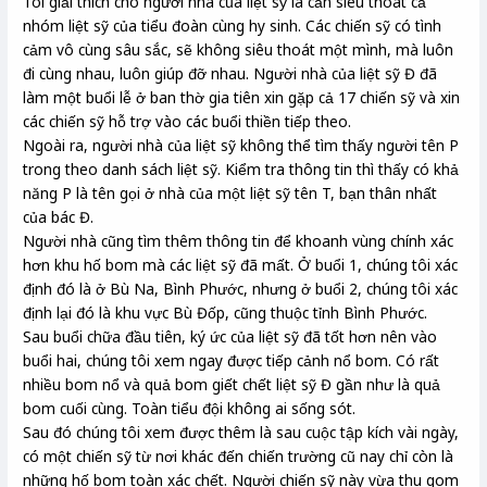
Tôi giải thích cho người nhà của liệt sỹ là cần siêu thoát cả
nhóm liệt sỹ của tiểu đoàn cùng hy sinh. Các chiến sỹ có tình
cảm vô cùng sâu sắc, sẽ không siêu thoát một mình, mà luôn
đi cùng nhau, luôn giúp đỡ nhau. Người nhà của liệt sỹ Đ đã
làm một buổi lễ ở ban thờ gia tiên xin gặp cả 17 chiến sỹ và xin
các chiến sỹ hỗ trợ vào các buổi thiền tiếp theo.
Ngoài ra, người nhà của liệt sỹ không thể tìm thấy người tên P
trong theo danh sách liệt sỹ. Kiểm tra thông tin thì thấy có khả
năng P là tên gọi ở nhà của một liệt sỹ tên T, bạn thân nhất
của bác Đ.
Người nhà cũng tìm thêm thông tin để khoanh vùng chính xác
hơn khu hố bom mà các liệt sỹ đã mất. Ở buổi 1, chúng tôi xác
định đó là ở Bù Na, Bình Phước, nhưng ở buổi 2, chúng tôi xác
định lại đó là khu vực Bù Đốp, cũng thuộc tỉnh Bình Phước.
Sau buổi chữa đầu tiên, ký ức của liệt sỹ đã tốt hơn nên vào
buổi hai, chúng tôi xem ngay được tiếp cảnh nổ bom. Có rất
nhiều bom nổ và quả bom giết chết liệt sỹ Đ gần như là quả
bom cuối cùng. Toàn tiểu đội không ai sống sót.
Sau đó chúng tôi xem được thêm là sau cuộc tập kích vài ngày,
có một chiến sỹ từ nơi khác đến chiến trường cũ nay chỉ còn là
những hố bom toàn xác chết. Người chiến sỹ này vừa thu gom