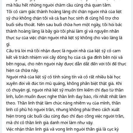
mà hầu hết những người chăm cầu cúng chả quan tâm.
Tôi có cảm giác thành hoàng làng chỉ chặn người nhà của liệt
sỹ chứ không chặn tôi và cả bạn học sinh đi cùng hỗ trợ cho
buổi siêu thoát. Nên sau buổi chữa hơn một ngày, tôi hỏi bác
thành hoàng làng là bây giờ tôi phải làm gì và nguyên nhân
thực sự của việc chặn người nhà liệt sỹ không cho vào làng là
gì.
Câu trả lời mà tôi nhận được là người nhà của liệt sỹ có cam
kết về trách nhiệm với cây dòng họ của cả gia đình bên nội và
bên ngoại, cho nên người này được dẫn dắt đến với tôi để thực
hiện ca chữa này.
Người nhà của liệt sỹ có tính sùng tín và có rất nhiều bài học
xuyên đời về đức tin mù quáng, không phân biệt thật giả. Khi
có chuyện gì, người nhà liệt sỹ muốn tìm kiếm chỉ đạo từ thần
linh, luôn muốn được nghe thần linh dạy bảo, rồi nhất nhất làm
theo. Thần linh thật làm chức năng nhiêm vụ của mình, thần
linh có phù hộ người trần, nhưng không phải theo cách xuất
hiện trong các buổi cầu cúng đạo chỉ đạo công việc người trần,
mà chỉ có thần linh giả danh mới làm như vậy.
Việc nhận thần linh giả và vong linh người thân giả là cực kỳ