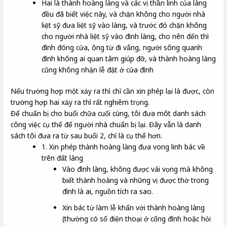
Hai là thành hoàng làng và các vị thần linh của làng
đều đã biết việc này, và chặn không cho người nhà
liệt sỹ đưa liệt sỹ vào làng, và trước đó chặn không
cho người nhà liệt sỹ vào đình làng, cho nên đến thì
đình đóng cửa, ông từ đi vắng, người sông quanh
đình không ai quan tâm giúp đỡ, và thành hoàng làng
cũng không nhận lễ đặt ở cửa đình
Nếu trường hợp một xảy ra thì chỉ cần xin phép lại là được, còn
trường hợp hai xảy ra thì rất nghiêm trọng.
Để chuẩn bị cho buổi chữa cuối cùng, tôi đưa môt danh sách
công việc cụ thể để người nhà chuẩn bị lại. Đây vẫn là danh
sách tôi đưa ra từ sau buổi 2, chỉ là cụ thể hơn.
1. Xin phép thành hoàng làng đưa vong linh bác về
trên đất làng
Vào đình làng, không được vái vọng mà không
biết thành hoàng và những vị được thờ trong
đình là ai, nguồn tích ra sao.
Xin bác từ làm lễ khấn với thành hoàng làng
(thường có số điện thoại ở cổng đình hoặc hỏi