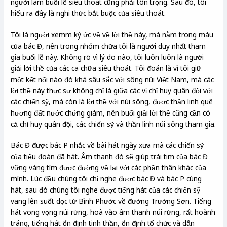
người làm buổi lễ siêu thoát cũng phải tôn trọng. Sau đó, tôi
hiểu ra đây là nghi thức bắt buộc của siêu thoát.
Tôi là người xemm ký ức về về lời thề này, mà nằm trong máu
của bác Đ, nên trong nhóm chữa tôi là người duy nhất tham
gia buổi lễ này. Không rõ vì lý do nào, tôi luôn luôn là người
giải lời thề của các ca chữa siêu thoát. Tôi đoán là vì tôi giữ
một kết nối nào đó khá sâu sắc với sông núi Việt Nam, mà các
lời thề này thực sự không chỉ là giữa các vị chỉ huy quân đội với
các chiến sỹ, mà còn là lời thề với núi sông, được thần linh quê
hương đất nước chứng giám, nên buổi giải lời thề cũng cần có
cả chỉ huy quân đội, các chiến sỹ và thần linh núi sông tham gia.
Bác Đ được bác P nhắc về bài hát ngày xưa mà các chiến sỹ
của tiểu đoàn đã hát. Âm thanh đó sẽ giúp trái tim của bác Đ
vững vàng tìm được đường về lại với các phần thân khác của
mình. Lúc đầu chúng tôi chỉ nghe được bác Đ và bác P cùng
hát, sau đó chúng tôi nghe được tiếng hát của các chiến sỹ
vang lên suốt dọc từ Bình Phước về đường Trường Sơn. Tiếng
hát vong vọng núi rừng, hoà vào âm thanh núi rừng, rất hoành
tráng, tiếng hát ổn định tinh thần, ổn định tổ chức và dẫn