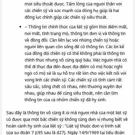
mới siêu thoát được. Tấm lòng của người thân với
các chiến sỹ và sức mạnh của dòng họ giúp là hai
đông lực chính giúp các chiến sỹ siêu thoát.
– Thông tin chính thức của liệt sỹ gồm thời điểm mất,
nơi mất, tình trạng mộ, thông tin đơn vị và thông tin
về đồng đôi. Cần liên lạc với những chiến sỹ hoặc
người liên quan còn sống để có thông tin. Các lời kể
của đồng đội chiến sỹ có thể không phải là thông tin
chính thức nhưng vô cùng quý báu. Việc người nhà có
thể đi thực địa đến được địa điểm có mộ hoặc nghi
ngờ có mộ sẽ là sự hỗ trợ rất lớn cho việc kết nối với
vong linh các chiến sỹ. Các chiến sỹ có tình cảm rất
sâu sắc, sống chết có nhau, nên thường xuyên đợi
nhau, giúp nhau để cùng siêu thoát, nên cần tìm
thông tin của cả nhóm chiến sỹ đã hy sinh.
Sau đây là thông tin vô cùng ít ỏi mà người nhà của một liệt sỹ
có được qua một bác chiến sỹ không cùng đơn vị nhưng biết về
hoàn cảnh hy sinh của liệt sỹ : “Liệt sỹ thuộc đơn vị trinh sát
của sư đoàn 7 (c95 sau là d27). Ngày 14/9/1969 tại tiểu đoàn