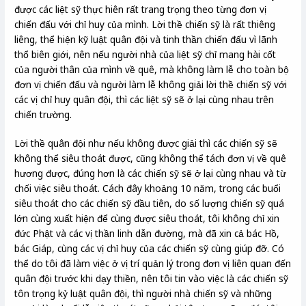
được các liệt sỹ thực hiên rất trang trọng theo từng đơn vị
chiến đấu với chỉ huy của mình. Lời thề chiến sỹ là rất thiêng
liêng, thể hiện kỹ luật quân đội và tinh thần chiến đấu vì lãnh
thổ biên giới, nên nếu người nhà của liệt sỹ chỉ mang hài cốt
của người thân của mình về quê, mà không làm lễ cho toàn bộ
đơn vị chiến đấu và người làm lễ không giải lời thề chiến sỹ với
các vị chỉ huy quân đội, thì các liệt sỹ sẽ ở lại cùng nhau trên
chiến trường.
Lời thề quân đội như nếu không được giải thì các chiến sỹ sẽ
không thể siêu thoát được, cũng không thể tách đơn vị về quê
hương được, đúng hơn là các chiến sỹ sẽ ở lại cùng nhau và từ
chối việc siêu thoát. Cách đây khoảng 10 năm, trong các buổi
siêu thoát cho các chiến sỹ đầu tiên, do số lượng chiến sỹ quá
lớn cùng xuất hiện để cùng được siêu thoát, tôi không chỉ xin
đức Phật và các vị thần linh dẫn đường, mà đã xin cả bác Hồ,
bác Giáp, cùng các vị chỉ huy của các chiến sỹ cùng giúp đỡ. Có
thể do tôi đã làm việc ở vị trí quản lý trong đơn vị liên quan đến
quân đội trước khi dạy thiền, nên tôi tin vào việc là các chiến sỹ
tôn trọng kỷ luật quân đội, thì người nhà chiến sỹ và những