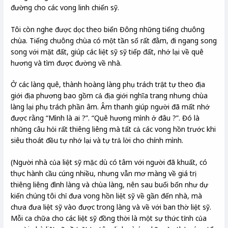
đường cho các vong linh chiến sỹ.
Tôi còn nghe được dọc theo biển Đông những tiếng chuông
chùa. Tiếng chuông chùa có một tần số rất đằm, đi ngang song
song với mặt đất, giúp các liệt sỹ sỹ tiếp đất, nhớ lại về quê
hương và tìm được đường về nhà.
Ở các làng quê, thành hoàng làng phụ trách trật tự theo địa
giới địa phương bao gồm cả địa giới nghĩa trang nhưng chùa
làng lại phụ trách phần âm. Âm thanh giúp người đã mất nhớ
được rằng “Mình là ai ?”. “Quê hương mình ở đâu ?”. Đó là
những câu hỏi rất thiêng liêng mà tất cả các vong hồn trước khi
siêu thoát đều tự nhớ lại và tự trả lời cho chính mình.
(Người nhà của liệt sỹ mặc dù có tâm với người đã khuất, có
thực hành cầu cúng nhiều, nhưng vẫn mơ màng về giá trị
thiêng liêng đình làng và chùa làng, nên sau buổi bốn như dự
kiến chúng tôi chỉ đưa vong hồn liệt sỹ về gần đến nhà, mà
chưa đưa liệt sỹ vào được trong làng và về với ban thờ liệt sỹ.
Mỗi ca chữa cho các liệt sỹ đồng thời là một sự thức tỉnh của