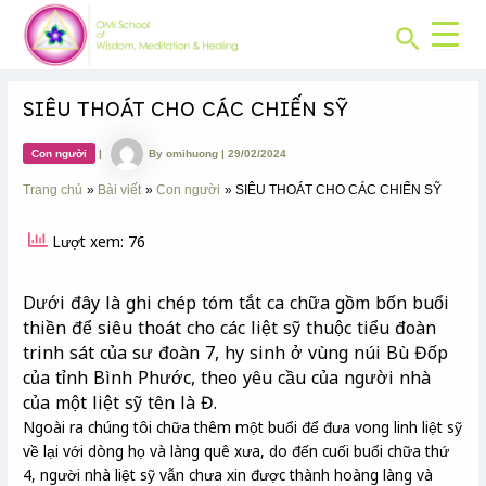
CHUYÊN
Skip
Post
MỤC:
Search
to
navigation
content
SIÊU THOÁT CHO CÁC CHIẾN SỸ
Con người
|
By
omihuong
|
29/02/2024
Trang chủ
Bài viết
Con người
SIÊU THOÁT CHO CÁC CHIẾN SỸ
Lượt xem: 76
Dưới đây là ghi chép tóm tắt ca chữa gồm bốn buổi
thiền để siêu thoát cho các liệt sỹ thuộc tiểu đoàn
trinh sát của sư đoàn 7, hy sinh ở vùng núi Bù Đốp
của tỉnh Bình Phước, theo yêu cầu của người nhà
của một liệt sỹ tên là Đ.
Ngoài ra chúng tôi chữa thêm một buổi để đưa vong linh liệt sỹ
về lại với dòng họ và làng quê xưa, do đến cuối buổi chữa thứ
4, người nhà liệt sỹ vẫn chưa xin được thành hoàng làng và