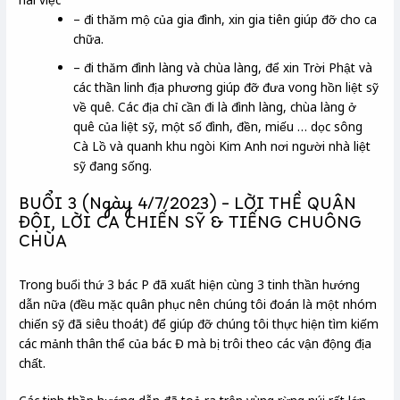
– đi thăm mộ của gia đình, xin gia tiên giúp đỡ cho ca
chữa.
– đi thăm đình làng và chùa làng, để xin Trời Phật và
các thần linh địa phương giúp đỡ đưa vong hồn liệt sỹ
về quê. Các địa chỉ cần đi là đình làng, chùa làng ở
quê của liệt sỹ, một số đình, đền, miếu … dọc sông
Cà Lồ và quanh khu ngòi Kim Anh nơi người nhà liệt
sỹ đang sống.
BUỔI 3 (Ngày 4/7/2023) – LỜI THỀ QUÂN
ĐỘI, LỜI CA CHIẾN SỸ & TIẾNG CHUÔNG
CHÙA
Trong buổi thứ 3 bác P đã xuất hiện cùng 3 tinh thần hướng
dẫn nữa (đều mặc quân phục nên chúng tôi đoán là một nhóm
chiến sỹ đã siêu thoát) để giúp đỡ chúng tôi thực hiện tìm kiếm
các mảnh thân thể của bác Đ mà bị trôi theo các vận động địa
chất.