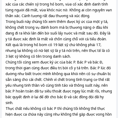
xác của các chiến sỹ trong hố bom, vừa cố xác định danh tính
từng người đã mất, vừa khóc nức nở. Không ai còn nguyên vẹn
thân xác. Cảnh tượng rất đau thương và xúc động.
Trong buổi này chúng tôi xem thêm được ký ức của một y tá,
không chết trong vụ đánh bom mà bị thương nặng ở đầu khi
đang đi ra khỏi lán đến bờ suối lấy nước và mất sau đó. Đây là
y tá được xác định là mất và chôn cùng chỗ với cả tiểu đoàn.
Kết quả là trong hố bom có 19 liệt sỹ chứ không phải 17,
nhưng lại không có nữ liệt sỹ là y tá nói trên, nên thực tế là có
3 liệt sỹ không có tên trong danh sách.
Chúng tôi cũng xem được ký ức của bác P. Bác P và bác Đ,
trong thời gian cùng được điều trị bởi cô y tá trên. Bác P lúc đó
dường như biết trước mình không qua khỏi nên có sự chuẩn bị
sẵn sàng cho cái chết. Chính vì chết trong tình trạng cơ thể rất
yếu nhưng tinh thần vô cùng tỉnh táo và thông suốt này, nên
bác P hoàn toàn đã tự siêu thoát được ngay lúc mất rồi, nhưng
bác quyết định ở lại để đỡ cho bác Đ và các đồng đội đã hy
sinh.
Thực chất nếu không có bác P thì chúng tôi không thể thực
hiện được ca chữa này cũng như không thể găp được vong hồn