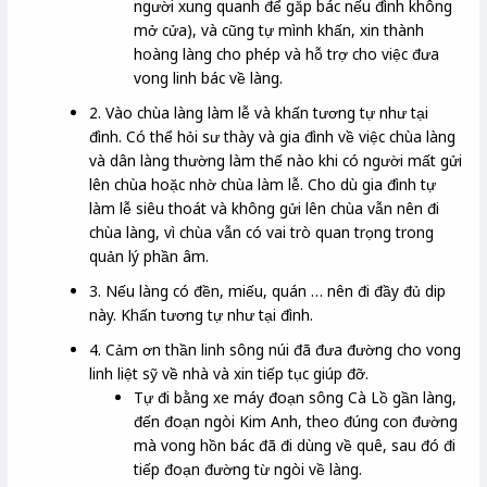
người xung quanh để găp bác nếu đình không
mở cửa), và cũng tự mình khấn, xin thành
hoàng làng cho phép và hỗ trợ cho việc đưa
vong linh bác về làng.
2. Vào chùa làng làm lễ và khấn tương tự như tại
đình. Có thể hỏi sư thày và gia đình về việc chùa làng
và dân làng thường làm thế nào khi có người mất gửi
lên chùa hoặc nhờ chùa làm lễ. Cho dù gia đình tự
làm lễ siêu thoát và không gửi lên chùa vẫn nên đi
chùa làng, vì chùa vẫn có vai trò quan trọng trong
quản lý phần âm.
3. Nếu làng có đền, miếu, quán … nên đi đầy đủ dip
này. Khấn tương tự như tại đình.
4. Cảm ơn thần linh sông núi đã đưa đường cho vong
linh liệt sỹ về nhà và xin tiếp tục giúp đỡ.
Tự đi bằng xe máy đoạn sông Cà Lồ gần làng,
đến đoạn ngòi Kim Anh, theo đúng con đường
mà vong hồn bác đã đi dùng về quê, sau đó đi
tiếp đoạn đường từ ngòi về làng.