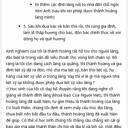
Đi thêm các đình làng nối từ nhà đến chỗ ngòi
Kim Anh (sau khi xin phép được thành hoàng
làng mình)
5. Sau khi đưa bác về bàn thờ rồi, thì cùng gia đình,
làm lễ thắp hương cho bác, đón bác chính thức về với
dòng họ và quê hương
Kinh nghiệm của tôi là thành hoàng rất hỗ trợ cho người làng,
đăc biệt là trong vấn đề siêu thoát cho vong linh chiến sỹ. Rõ
ràng là tôi còn đang cách làng cả quãng, thì thành hoàng và gia
đình liệt sỹ đã ra đón, mộ cha mẹ liệt sỹ, bàn thờ liệt sỹ, họ
hàng của liệt sỹ vẫn ở trong làng. Vậy thì vì lẽ gì mà người nhà
liệt sỹ lại không được phép đưa liệt sỹ vào làng ?
Học sinh của tôi có dạy kể chuyện rằng khi đang nghe cô
giảng về thành đình làng (khoá Đạo Của Người Việt), thì thành
hoàng làng đã xuất hiện, tự giới thiệu là thành hoàng của làng.
Có buổi thiền, chúng tôi định đi xem mấy cấu trúc địa tầng,
chưa biết nên bắt đầu từ đâu, thành hoàng làng đã xuất hiện
để giúp. Có thể vì học sinh chúng tôi chẳng cầu chẳng xin cái gì
bao giờ mà gặp thánh thần chỉ hỏi về địa lý và lịch sử, một điều