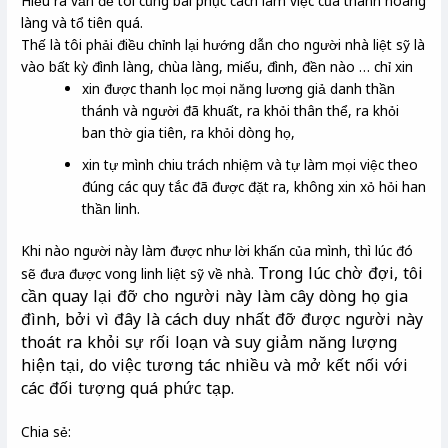
Hiểu ra vấn đề tôi cũng bái phục cách làm việc của thành hoàng
làng và tổ tiên quá.
Thế là tôi phải điều chỉnh lại hướng dẫn cho người nhà liệt sỹ là
vào bất kỳ đình làng, chùa làng, miếu, đình, đền nào … chỉ xin
xin được thanh lọc mọi năng lương giả danh thần
thánh và người đã khuất, ra khỏi thân thể, ra khỏi
ban thờ gia tiên, ra khỏi dòng họ,
xin tự mình chiu trách nhiệm và tự làm mọi việc theo
đúng các quy tắc đã được đặt ra, không xin xỏ hỏi han
thần linh.
Khi nào người này làm được như lời khấn của mình, thì lúc đó
Trong lúc chờ đợi, tôi
sẽ đưa được vong linh liệt sỹ về nhà.
cần quay lại đỡ cho người này làm cây dòng họ gia
đình, bởi vì đây là cách duy nhất đỡ được người này
thoát ra khỏi sự rối loạn và suy giảm năng lượng
hiện tại, do việc tương tác nhiều và mở kết nối với
các đối tượng quá phức tạp.
Chia sẻ: