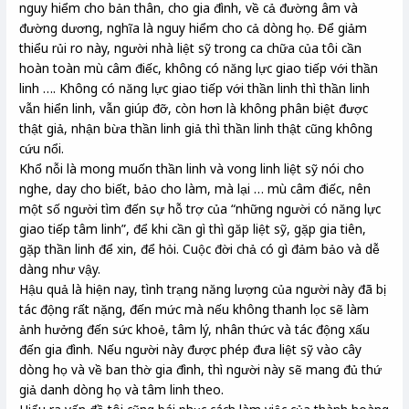
nguy hiểm cho bản thân, cho gia đình, về cả đường âm và
đường dương, nghĩa là nguy hiểm cho cả dòng họ. Để giảm
thiểu rủi ro này, người nhà liệt sỹ trong ca chữa của tôi cần
hoàn toàn mù câm điếc, không có năng lực giao tiếp với thần
linh …. Không có năng lực giao tiếp với thần linh thì thần linh
vẫn hiển linh, vẫn giúp đỡ, còn hơn là không phân biệt được
thật giả, nhận bừa thần linh giả thì thần linh thật cũng không
cứu nổi.
Khổ nỗi là mong muốn thần linh và vong linh liệt sỹ nói cho
nghe, day cho biết, bảo cho làm, mà lại … mù câm điếc, nên
một số người tìm đến sự hỗ trợ của “những người có năng lực
giao tiếp tâm linh”, để khi cần gì thì găp liệt sỹ, gặp gia tiên,
gặp thần linh để xin, để hỏi. Cuộc đời chả có gì đảm bảo và dễ
dàng như vậy.
Hậu quả là hiện nay, tình trạng năng lượng của người này đã bị
tác động rất nặng, đến mức mà nếu không thanh lọc sẽ làm
ảnh hưởng đến sức khoẻ, tâm lý, nhân thức và tác động xấu
đến gia đình. Nếu người này được phép đưa liệt sỹ vào cây
dòng họ và về ban thờ gia đình, thì người này sẽ mang đủ thứ
giả danh dòng họ và tâm linh theo.