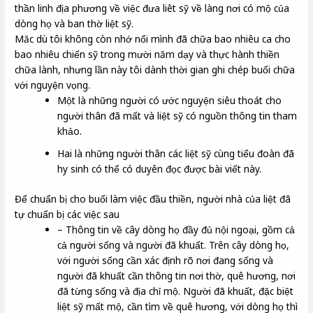
thần linh địa phương về việc đưa liêt sỹ về làng nơi có mộ của
dòng họ và ban thờ liệt sỹ.
Măc dù tôi không còn nhớ nổi mình đã chữa bao nhiêu ca cho
bao nhiêu chiến sỹ trong mười năm dạy và thực hành thiền
chữa lành, nhưng lần này tôi dành thời gian ghi chép buổi chữa
với nguyện vọng.
Một là những người có ước nguyện siêu thoát cho
người thân đã mất và liệt sỹ có nguồn thông tin tham
khảo.
Hai là những người thân các liệt sỹ cùng tiểu đoàn đã
hy sinh có thể có duyên đọc được bài viết này.
Để chuẩn bị cho buổi làm việc đầu thiền, người nhà của liệt đã
tự chuẩn bị các việc sau
– Thông tin về cây dòng họ đầy đủ nội ngoại, gồm cả
cả người sống và người đã khuất. Trên cây dòng họ,
với người sống cần xác định rõ nơi đang sống và
người đã khuất cần thông tin nơi thờ, quê hương, nơi
đã từng sống và địa chỉ mộ. Người đã khuất, đặc biệt
liệt sỹ mất mộ, cần tìm về quê hương, với dòng họ thì