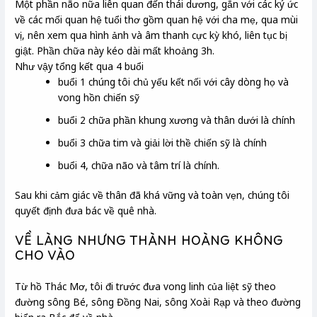
Một phần não nữa liên quan đến thái dương, gắn với các ký ức
về các mối quan hệ tuổi thơ gồm quan hệ với cha mẹ, qua mùi
vị, nên xem qua hình ảnh và âm thanh cực kỳ khó, liên tục bị
giật. Phần chữa này kéo dài mất khoảng 3h.
Như vậy tổng kết qua 4 buổi
buổi 1 chúng tôi chủ yếu kết nối với cây dòng họ và
vong hồn chiến sỹ
buổi 2 chữa phần khung xương và thân dưới là chính
buổi 3 chữa tim và giải lời thề chiến sỹ là chính
buổi 4, chữa não và tâm trí là chính.
Sau khi cảm giác về thân đã khá vững và toàn vẹn, chúng tôi
quyết định đưa bác về quê nhà.
VỀ LÀNG NHƯNG THÀNH HOÀNG KHÔNG
CHO VÀO
Từ hồ Thác Mơ, tôi đi trước đưa vong linh của liệt sỹ theo
đường sông Bé, sông Đồng Nai, sông Xoài Rạp và theo đường