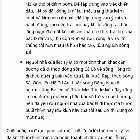
rất xa chỗ bị đánh bom. Để tập trung vào việc chiến
đấu, liệt sỹ đã “đóng tim” lại, một trạng thái kiểm
soát và kìm nén cảm xúc để tâp trung vào ý chí và
hành đông, cho nên trái tim này khi bị văng ra khỏi
lồng ngực đã mất kết nối với toàn cơ thể. Trái tim của
bác Đ đã về lại hồ Cần Đơn và cuối cùng là về vị trí
chúng tôi hẹn nhau là hồ Thác Mơ, đầu nguồn sông
Bé
Người nhà của liệt sỹ Đ có một tinh thần khác dẫn
đường đã đi theo dòng sông Cà Lồ về sông Hồng rồi
đi theo đường biển vào cửa biển Xoài Rạp, theo sông
Sài Gòn, lên Hồ Trị An thuộc sông Đồng Nai, rồi
ngược sông Bé lên hồ Thác Mơ. Tôi dự kiến đây cũng
là con đường mà vong hồn bác sẽ trở về quê hương,
nên đã yêu cầu người nhà của bác Đ đi thực địa trước
buổi thiền này (dự kiến này của tôi sau đó chỉ đúng có
một nửa)
Cuối buổi, tôi được quan sát một cuộc “giải lời thề chiến sỹ” vì
đã kết thúc chiến tranh và hoàn thành nhiệm vụ. Buổi lễ này