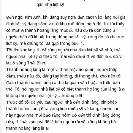
gần nhà liệt sỹ
Đến ngòi Kim Anh, khi đang suy nghĩ đến cách vào làng nơi gia
đình liệt sỹ đang sống và có khu mô dòng họ ở đó, thì tôi thấy
có một vị thành hoàng làng mặc đồ nâu đỏ ra đón cùng 3
người thân đã khuất trong dòng họ liệt sỹ trong đó có cha mẹ
liệt sỹ, mà chúng tôi đã gặp trong buổi 1.
Tôi đợi khoảng 1h để cùng người nhà đưa liệt sỹ về nhà, mà
người nhà liệt sỹ đi theo tôi mãi vẫn chưa đi về đến nơi, do vì
lạc ở sông Thái Bình.
Thành hoàng làng là một vị thần mặc áo quan, người thấp
đậm, màu nâu đỏ, dáng tay không, đi thong thả, cho nên tôi
đoán thành hoàng làng có thể là quan văn hoặc là thần bàn
thổ. Tôi hỏi người nhà liệt sỹ có biết thành hoàng của làng là ai
không thì người nhà liệt sỹ … không biết.
Trước đó tôi đã yêu cầu người nhà đến đình làng, xin phép
thành hoàng làng đưa vong linh chiến sỹ về làng, nhưng lúc
này người nhà mới bảo rằng hôm đó đến thì đình làng đóng
cửa, chỉ bái vọng và để lễ bên ngoài rồi về, cũng không hỏi
thành hoàng làng là ai.