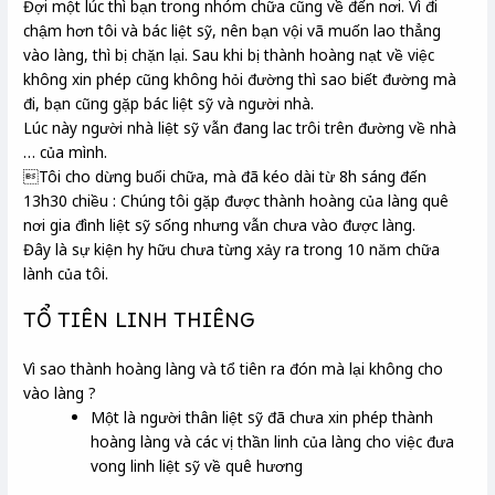
Đợi một lúc thì bạn trong nhóm chữa cũng về đến nơi. Vì đi
chậm hơn tôi và bác liệt sỹ, nên bạn vội vã muốn lao thẳng
vào làng, thì bị chặn lại. Sau khi bị thành hoàng nạt về việc
không xin phép cũng không hỏi đường thì sao biết đường mà
đi, bạn cũng gặp bác liệt sỹ và người nhà.
Lúc này người nhà liệt sỹ vẫn đang lac trôi trên đường về nhà
… của mình.
Tôi cho dừng buổi chữa, mà đã kéo dài từ 8h sáng đến
13h30 chiều : Chúng tôi gặp được thành hoàng của làng quê
nơi gia đình liệt sỹ sống nhưng vẫn chưa vào được làng.
Đây là sự kiện hy hữu chưa từng xảy ra trong 10 năm chữa
lành của tôi.
TỔ TIÊN LINH THIÊNG
Vì sao thành hoàng làng và tổ tiên ra đón mà lại không cho
vào làng ?
Một là người thân liệt sỹ đã chưa xin phép thành
hoàng làng và các vị thần linh của làng cho việc đưa
vong linh liệt sỹ về quê hương