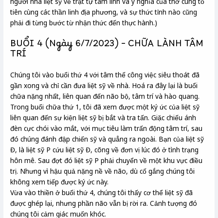
người nhà liệt sỹ về trật tự tâm linh và ý nghĩa của thờ cúng tổ
tiên cùng các thần linh địa phương, và sự thức tỉnh nào cũng
phải đi từng bước từ nhận thức đến thực hành.)
BUỔI 4 (Ngày 6/7/2023) – CHỮA LÀNH TÂM
TRÍ
Chúng tôi vào buổi thứ 4 với tâm thế công việc siêu thoát đã
gần xong và chỉ cần đưa liệt sỹ về nhà. Hoá ra đây lại là buổi
chữa nặng nhất, liên quan đến não bộ, tâm trí và hào quang.
Trong buổi chữa thứ 1, tôi đã xem được một ký ức của liệt sỹ
liên quan đến sự kiện liệt sỹ bị bắt và tra tấn. Giặc chiếu ánh
đèn cực chói vào mắt, với mục tiêu làm trấn động tâm trí, sau
đó chúng đánh đập chiến sỹ và quẳng ra ngoài. Bạn của liệt sỹ
Đ, là liệt sỹ P cứu liệt sỹ Đ, cõng về đơn vị lúc đó ở tình trạng
hôn mê. Sau đợt đó liệt sỹ P phải chuyển về một khu vực điều
trị. Nhưng vì hậu quả nặng nề về não, dù cố gắng chúng tôi
không xem tiếp được ký ức này.
Vừa vào thiền ở buổi thứ 4, chúng tôi thấy cơ thể liệt sỹ đã
được ghép lại, nhưng phần não vẫn bị rời ra. Cảnh tượng đó
chúng tôi cảm giác muốn khóc.