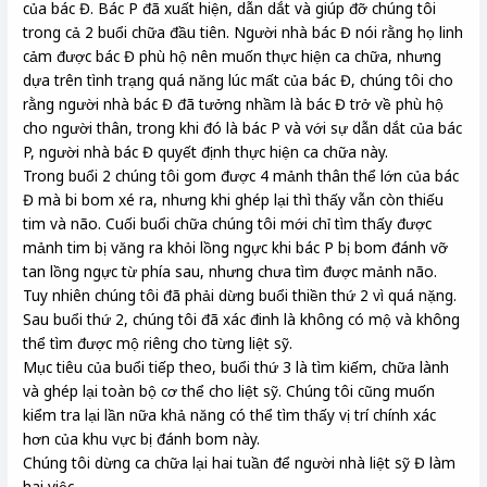
của bác Đ. Bác P đã xuất hiện, dẫn dắt và giúp đỡ chúng tôi
trong cả 2 buổi chữa đầu tiên. Người nhà bác Đ nói rằng họ linh
cảm được bác Đ phù hộ nên muốn thực hiện ca chữa, nhưng
dựa trên tình trạng quá năng lúc mất của bác Đ, chúng tôi cho
rằng người nhà bác Đ đã tưởng nhầm là bác Đ trở về phù hộ
cho người thân, trong khi đó là bác P và với sự dẫn dắt của bác
P, người nhà bác Đ quyết định thực hiện ca chữa này.
Trong buổi 2 chúng tôi gom được 4 mảnh thân thể lớn của bác
Đ mà bi bom xé ra, nhưng khi ghép lại thì thấy vẫn còn thiếu
tim và não. Cuối buổi chữa chúng tôi mới chỉ tìm thấy được
mảnh tim bị văng ra khỏi lồng ngực khi bác P bị bom đánh vỡ
tan lồng ngực từ phía sau, nhưng chưa tìm được mảnh não.
Tuy nhiên chúng tôi đã phải dừng buổi thiền thứ 2 vì quá nặng.
Sau buổi thứ 2, chúng tôi đã xác đinh là không có mộ và không
thể tìm được mộ riêng cho từng liệt sỹ.
Mục tiêu của buổi tiếp theo, buổi thứ 3 là tìm kiếm, chữa lành
và ghép lại toàn bộ cơ thể cho liệt sỹ. Chúng tôi cũng muốn
kiểm tra lại lần nữa khả năng có thể tìm thấy vị trí chính xác
hơn của khu vực bị đánh bom này.
Chúng tôi dừng ca chữa lại hai tuần để người nhà liệt sỹ Đ làm
hai việc