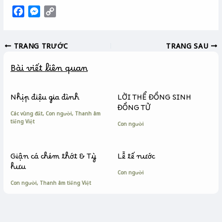
F
M
C
a
e
o
c
s
p
TRANG TRƯỚC
TRANG SAU
e
s
y
b
e
L
Bài viết liên quan
o
n
i
o
g
n
k
e
k
Nhịp điệu gia đình
LỜI THỂ ĐỒNG SINH
r
ĐỒNG TỬ
Các vùng đất
,
Con người
,
Thanh âm
tiếng Việt
Con người
Giận cá chém thớt & Tỳ
Lễ tế nước
hưu
Con người
Con người
,
Thanh âm tiếng Việt