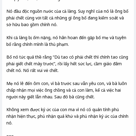
Nó đầu độc nguồn nước của cả làng. Suy nghĩ của nó là ông bố
phải chết cùng với tất cả những gì ông bố đang kiểm soát và
sở hữu bao gồm chính nó.
Khi cả làng bị ốm nặng, nó hân hoan đến gặp bố mẹ và tuyên
bố rằng chính mình là thủ phạm.
Bố nó tức quá thề rằng “Dù tao có phải chết thì chính tao cũng
phải giết chết mày trước”, rồi lấy hết sức lực, cầm giáo đâm
chết nó. Nó rất vui vẻ chết.
Mẹ nó lê đến ôm con, vì bà trước sau vẫn yêu con, và bà luôn
chấp nhận mọi việc ông chồng và cả con làm, kể cả việc hai
người này giết lẫn nhau. Sau đó bà cũng chết.
Không xem được ký ức của con ma vì nó có quán tính phủ
nhận hiện thực, phủ nhận quá khứ và phủ nhận ký ức của chính
nó.
===