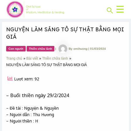
CHUYÊN
Skip
Post
MỤC:
Search
to
navigation
content
NGUYỆN LÀM SÁNG TỎ SỰ THẬT BẰNG MỌI
GIÁ
Con người
Thiền chữa lành
|
By
omihuong
|
01/03/2024
Trang chủ
Bài viết
Thiền chữa lành
NGUYỆN LÀM SÁNG TỎ SỰ THẬT BẰNG MỌI GIÁ
Lượt xem: 92
– Buổi thiền ngày 29/2/2024
– Đề tài : Nguyện & Nguyền
– Người dẫn : Thu Hương
– Người thiền : H