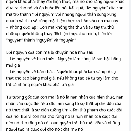
người khác phải thay đổi hiện thực, mà nó cho rằng người khác
đưa ra cho nó và ép buộc lên nó. Kết quả, “lời nguyện” của con
ma trở thành “lời nguyền” với những người thân sống xung
quanh và chia sẻ cùng một hiện thực cơ bản với con ma này
– Không độc lập : Con ma không tha thứ và tự tay trả thù
những người không thay đổi hiện thực cho mình, biến lời
“nguyền” thành “nguyến” và “nguyển”
Lời nguyện của con ma bị chuyển hoá như sau
– Lời nguyện về hình thức : Nguyện làm sáng tỏ sự thật bằng
mọi giá
– Lời nguyền về bản chất : Người khác phải làm sáng tỏ sự
thật cho tao bằng mọi giá, nếu không tao sẽ tự tay làm cho
tất cả những người khác phải trả giá
Tư tưởng gốc của con ma là nó là nạn nhân của hiện thực, nạn
nhân của cuộc đời. Yêu cầu làm sáng tỏ sự thật bị che dấu của
nó thực chất là sự điên cuồng tìm kiếm thủ phạm cho cuộc đời
của nó. Bởi vì con ma cho rằng nó là nạn nhân của cuộc đời
nên nó cho rằng nó có toàn quyền trả thù cuộc đời và những
người tạo ra cuộc đời cho nó : cha mẹ nó