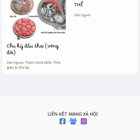
THỂ
Con người
Chu kỳ đầu thai (vòng
đời)
Con người
,
Thiền chữa lành
,
Thời
gian & Chu kỳ
LIÊN KẾT MẠNG XÃ HỘI