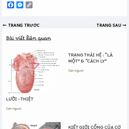
F
M
C
a
e
o
c
s
p
TRANG TRƯỚC
TRANG SAU
e
s
y
b
e
L
Bài viết liên quan
o
n
i
o
g
n
k
e
k
TRẠNG THÁI HỆ : “LÀ
r
MỘT” & “CÁCH LY”
Con người
LƯỠI – THIỆT
Con người
KIẾT GIỚI CỔNG CỦA CƠ