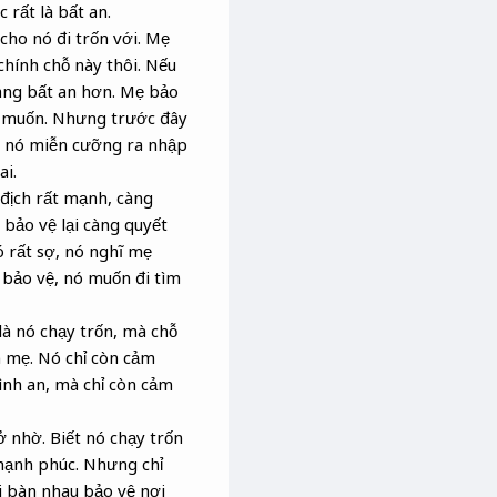
 rất là bất an.
 cho nó đi trốn với. Mẹ
chính chỗ này thôi. Nếu
càng bất an hơn. Mẹ bảo
on muốn. Nhưng trước đây
ên nó miễn cưỡng ra nhập
ai.
 địch rất mạnh, càng
bảo vệ lại càng quyết
 rất sợ, nó nghĩ mẹ
 bảo vệ, nó muốn đi tìm
là nó chạy trốn, mà chỗ
m mẹ. Nó chỉ còn cảm
bình an, mà chỉ còn cảm
 nhờ. Biết nó chạy trốn
hạnh phúc. Nhưng chỉ
i bàn nhau bảo vệ nơi