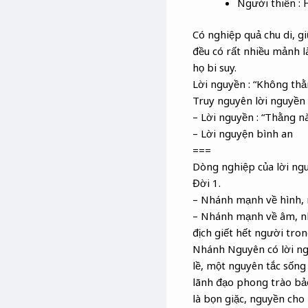
Người thiền : H
Có nghiệp quả chu di, 
đều có rất nhiều mảnh l
họ bi suy.
Lời nguyền : “Không thằ
Truy nguyên lời nguyền 
– Lời nguyền : “Thằng nà
– Lời nguyện bình an
===
Dòng nghiệp của lời ngu
Đời 1.
– Nhánh mạnh về hình, n
– Nhánh mạnh về âm, nhá
địch giết hết người tro
Nhánh Nguyên có lời ngu
lề, một nguyên tắc sống
lãnh đạo phong trào bảo
là bọn giặc, nguyền ch