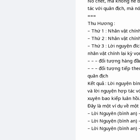
Nó chết, mà không hề bi
tác với quân địch, mà n
===
Thu Hương :
– Thứ 1 : Nhân vật chín
– Thứ 2 : Nhân vật chín
– Thứ 3 : Lời nguyện đí
nhân vật chính lại kỳ v
– – – đối tượng hàng đầ
– – – đối tượng tiếp th
quân địch
Kết quả : Lời nguyện bì
và lời nguyện hợp tác v
xuyên bao kiếp luân hồi.
Đây là một ví dụ về một
– Lời Nguyên (bình an)
– Lời Nguyện (bình an)
– Lời Nguyện (bình an) 