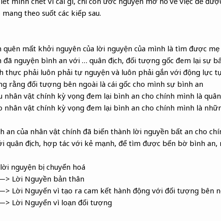
ết mình chết vì cái gì, chỉ còn ước nguyện mơ hồ về việc để đượ
ó mang theo suốt các kiếp sau.
h quên mất khởi nguyên của lời nguyện của mình là tìm được mẹ
h đã nguyện bình an với … quân địch, đối tượng gốc đem lại sự b
ch thực phải luôn phải tự nguyện và luôn phải gắn với động lực 
ọng rằng đối tượng bên ngoài là cái gốc cho mình sự bình an
u nhân vật chính kỳ vọng đem lại bình an cho chính mình là quân
eo nhân vật chính kỳ vọng đem lại bình an cho chính mình là nhữ
nh an của nhân vật chính đã biến thành lời nguyền bất an cho ch
ới quân địch, hợp tác với kẻ mạnh, để tìm được bến bờ bình an, 
 lời nguyện bị chuyển hoá
 —> Lời Nguyền bản thân
 —> Lời Nguyến vì tạo ra cam kết hành động với đối tượng bên n
—> Lời Nguyển vì loạn đối tượng