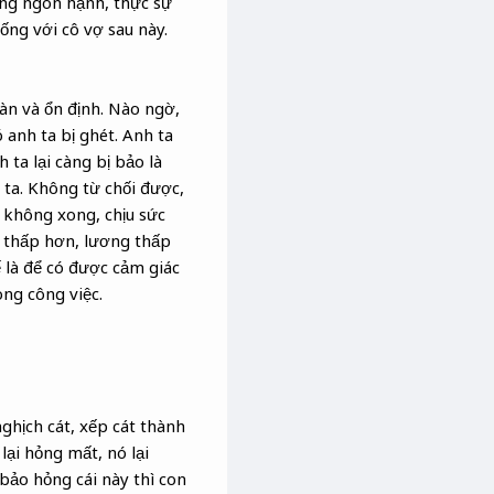
ung ngôn hạnh, thực sự
ống với cô vợ sau này.
àn và ổn định. Nào ngờ,
anh ta bị ghét. Anh ta
ta lại càng bị bảo là
 ta. Không từ chối được,
p không xong, chịu sức
rí thấp hơn, lương thấp
ế là để có được cảm giác
ong công việc.
ghịch cát, xếp cát thành
lại hỏng mất, nó lại
 bảo hỏng cái này thì con