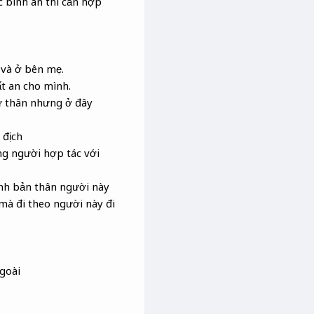
c bình an thì cần hợp
 và ở bên mẹ.
ất an cho mình.
tự thân nhưng ở đây
 địch
ng người hợp tác với
ính bản thân người này
mà đi theo người này đi
goài