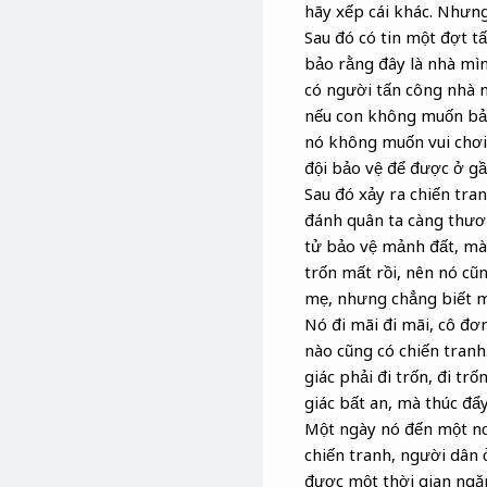
hãy xếp cái khác. Nhưng 
Sau đó có tin một đợt tấ
bảo rằng đây là nhà mìn
có người tấn công nhà m
nếu con không muốn bảo 
nó không muốn vui chơi,
đội bảo vệ để được ở gần
Sau đó xảy ra chiến tra
đánh quân ta càng thươn
tử bảo vệ mảnh đất, mà 
trốn mất rồi, nên nó cũ
mẹ, nhưng chẳng biết m
Nó đi mãi đi mãi, cô đơ
nào cũng có chiến tranh.
giác phải đi trốn, đi tr
giác bất an, mà thúc đẩ
Một ngày nó đến một nơi
chiến tranh, người dân
được một thời gian ngăn