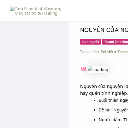
Skip
Post
to
navigation
content
NGUYÊN CỦA N
Con người
Thanh âm tiếng
Trang chủ
Bài viết
Thanh
Nguyên của nguyện là 
hay quán tính nghiệp.
Buổi thiền ng
Đề tài : Nguy
Người dẫn : T