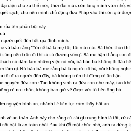
p đại diện cho xu thế mới, thời đại mới, còn làng mình vừa nhỏ, v
 giết sạch, cho nên mình chủ động đưa Pháp vào thì còn giữ đượ
 rủa tên phản bội này.
hoá
người giết đến hết gia đình mình.
và bảo rằng “Tôi nể bà là mẹ tôi, tôi mới nói. Bà thức thời thì đ
hì cũng nên trốn đi thì có có đường sống”. Bà mẹ hận thằng con
 thách nó dám làm những việc nó nói, bà bảo bà không đi đâu hế
 làm gì. Nó bảo bà mẹ rằng bà là người cổ hủ, nói không nghe,
i tôi đưa người đến đây, bà không trốn thì đừng có ân hận.
mẹ nguyền đứa con : Tao không sinh ra đứa con như mày, tao kh
ng có nơi chôn, không bao giờ về được với tổ tiên ông bà.
ời nguyện bình an, nhánh Lê liên tục cảm thấy bất an
h về an toàn. Anh này cho rằng cứ cái gì trung bình là tốt, cứ cá
 nổi bật là an toàn nhất. Sau khi đỗ một chức nhỏ, anh ta dừng l