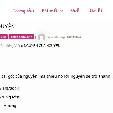
CHUYÊN
MỤC:
Trang chủ
Bài viết
Sách
Liên hệ
GUYỆN
 Việt
Thiền chữa lành
|
By
omihuong
|
01/03/2024
 âm tiếng Việt
NGUYÊN CỦA NGUYỆN
cái gốc của nguyện, mà thiếu nó lời nguyện sẽ trở thành 
ày 1/3/2024
ện & Nguyền
hu Hương