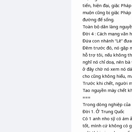
tiến, hiện đại, giặc Phá
muộn cũng bị giặc Pháp
đường để sống.
Toàn bộ dân làng nguyền
Đời 4 : Cách mạng văn 
Đứa con nhánh “Lê” đưa 
Đêm trước đó, nó gặp mẹ 
hỗ trợ tôi, nếu không t
nghĩ nó chỉ doạ, nên bà
ở đây chờ nó xem nó dám
cho cũng không hiểu, ma
Trước khi chết, người 
Tao nguyền mày chết khô
===
Trong dòng nghiệp của l
Đời 1. Ở Trung Quốc
Có 1 anh nho sỹ có ám ản
tốt, mình cứ không có gì