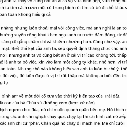
g anh ta thấy vô cùng bất an vì cô vợ vừa xinh đẹp, vừa công d
nh ta tìm cách cưới một cô trung bình rồi tìm cớ bỏ đi chỗ khác s
oàn toàn không hiểu gì cả.
 nhàng nhưng luôn thoải mái với công việc, mà anh nghĩ là an to
thường xuyên công khai khen ngợi anh ta trước đám đông, từ đó 
n càng cố gắng chăm chỉ và khiêm nhường hơn. Càng như vậy, anh 
 mặt. Biết thế kẹt của anh ta, sếp quyết định thăng chức cho anh
ới, nhưng anh ta vô cùng bất an ở cái vị trí cao không tới, thấ
hế là anh ta bỏ việc, xin vào làm một công ty khác, nhỏ hơn, vị t
 an toàn. Nhưng chỗ nào không hiểu sao anh ta luôn bi chú ý, th
n đổi việc, để luôn được ở vị trí rất thấp mà không ai biết đến tr
g tự
bình an” về một đời cổ xưa vào thời kỳ kiến tạo của Trái đất.
là con của bà Chúa xứ (không xem được xứ nào).
ghịch ngơm chơi đùa, nó chỉ muốn quanh quẩn bên mẹ. Nó thích n
hưng các anh chi nghịch chạy qua, chạy lại thì cái hình cát nó xếp 
 các anh chi cứ “phá”. Chán quá nó chạy đi mách mẹ. Mẹ chỉ cười,