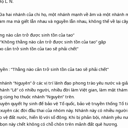
ọ L. N.
giữa hai nhánh của chi họ, một nhánh mạnh về âm và một nhánh 
àm ma mà giết lẫn nhau và nguyền lẫn nhau, không thể về lại cây
ng nào cản trở được sinh tồn của tao”
“Không thằng nào cản trở được sinh tồn của tao” gặp
o cản trở sinh tồn của tao sẽ phải chết”
yền : “Thằng nào cản trở sinh tồn của tao sẽ phải chết”
hánh “Nguyên” ở các vị trí lãnh đạo phong trào yêu nước và giả
nh “Lê” có nhiều người, nhiều đời làm Việt gian, làm mật thám
ng cùng họ thuộc nhánh “Nguyên” trên.
yện quyết hy sinh để bảo vệ Tổ quốc, bảo vệ truyền thống Tổ tiê
 xuyên các đời đầu thai của nhóm này. Nhánh này có nhiều người 
 vệ đất nước, hiển lộ với số đông. Khi bị phản bội, nhánh yêu nư
o bọn này chết không có chỗ chôn trên mảnh đất quê hương.