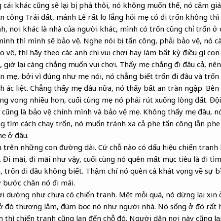
cái khác cũng sẽ lại bị phá thôi, nó không muốn thế, nó cảm giác
n công Trái đất, mảnh Lê rất lo lắng hỏi mẹ có đi trốn không thì
h, nơi khác là nhà của người khác, mình có trốn cũng chỉ trốn ở 
ình thì mình sẽ bảo vệ. Nghe nói bị tấn công, phải bảo vệ, nó 
vệ, thì hãy theo các anh chị vui chơi hay làm bất kỳ điều gì c
 giờ lại càng chẳng muốn vui chơi. Thấy mẹ chẳng đi đâu cả, n
 mẹ, bởi vì đúng như mẹ nói, nó chẳng biết trốn đi đâu và trốn 
nh ác liệt. Chẳng thấy mẹ đâu nữa, nó thấy bất an tràn ngập. Bên
g vong nhiều hơn, cuối cùng mẹ nó phải rút xuống lòng đất. Đội 
cũng là bảo vệ chính mình và bảo vệ mẹ. Không thấy mẹ đâu, nó
ng tìm cách chạy trốn, nó muốn tránh xa cả phe tấn công lẫn phe
ẹ ở đâu.
n trên những con đường dài. Cứ chỗ nào có dấu hiệu chiến tranh 
 Đi mãi, đi mãi như vậy, cuối cùng nó quên mất mục tiêu là đi tì
ốn, trốn đi đâu không biết. Thậm chí nó quên cả khát vọng về sự 
y bước chân nó đi mãi.
 dường như chưa có chiến tranh. Mệt mỏi quá, nó dừng lại xin ở
 ở đó thương lắm, đùm bọc nó như người nhà. Nó sống ở đó rất 
 thì chiến tranh cũng lan đến chỗ đó. Người dân nơi này cũng lạ