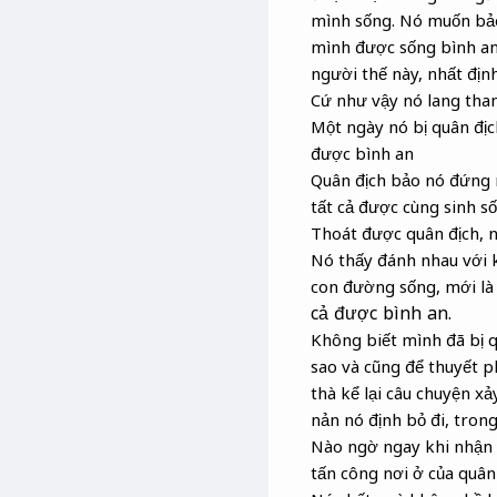
mình sống. Nó muốn bảo
mình được sống bình an,
người thế này, nhất định 
Cứ như vậy nó lang than
Một ngày nó bị quân địch
được bình an
Quân địch bảo nó đứng r
tất cả được cùng sinh s
Thoát được quân địch, 
Nó thấy đánh nhau với k
con đường sống, mới là
cả được bình an.
Không biết mình đã bị q
sao và cũng để thuyết p
thà kể lại câu chuyện x
nản nó định bỏ đi, trong
Nào ngờ ngay khi nhận r
tấn công nơi ở của quân 