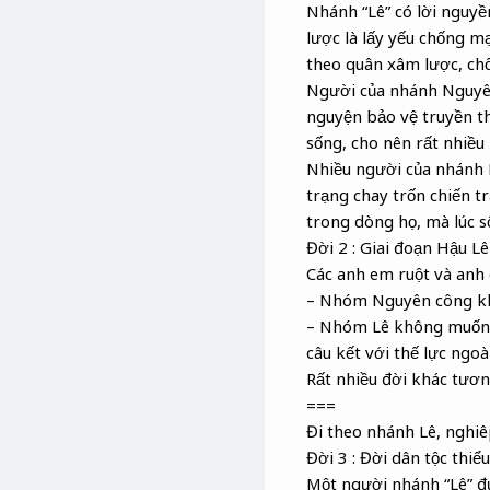
Nhánh “Lê” có lời nguyề
lược là lấy yếu chống m
theo quân xâm lược, chố
Người của nhánh Nguyên 
nguyện bảo vệ truyền th
sống, cho nên rất nhiều
Nhiều người của nhánh L
trạng chay trốn chiến tr
trong dòng họ, mà lúc s
Đời 2 : Giai đoạn Hậu Lê
Các anh em ruột và anh 
– Nhóm Nguyên công kha
– Nhóm Lê không muốn 
câu kết với thế lực ngo
Rất nhiều đời khác tươn
===
Đi theo nhánh Lê, nghiêp
Đời 3 : Đời dân tộc thi
Một người nhánh “Lê” đ