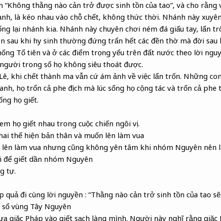
n “Không thằng nào cản trở được sinh tồn của tao”, và cho rằng 
ạnh, là kéo nhau vào chỗ chết, không thức thời. Nhánh này xuyên 
ng lại nhánh kia. Nhánh này chuyên chơi ném đá giấu tay, lẩn tr
sau khi hy sinh thường đứng trấn hết các đền thờ mà đời sau l
ống Tổ tiên và ở các điểm trọng yếu trên đất nước theo lời nguy
 người trong số họ không siêu thoát được.
ê, khi chết thành ma vẫn cứ ám ảnh về việc lẩn trốn. Những con
anh, họ trốn cả phe địch mà lúc sống họ cộng tác và trốn cả phe
ống họ giết.
em họ giết nhau trong cuộc chiến ngôi vị.
i thể hiện bản thân và muốn lên làm vua
lên làm vua nhưng cũng không yên tâm khi nhóm Nguyên nên 
ài để giết dần nhóm Nguyên
g tự.
 quả đi cùng lời nguyền : “Thằng nào cản trở sinh tồn của tao sẽ
ểu sổ vùng Tây Nguyên
ưa giặc Pháp vào giết sạch làng mình. Người này nghĩ rằng giặc