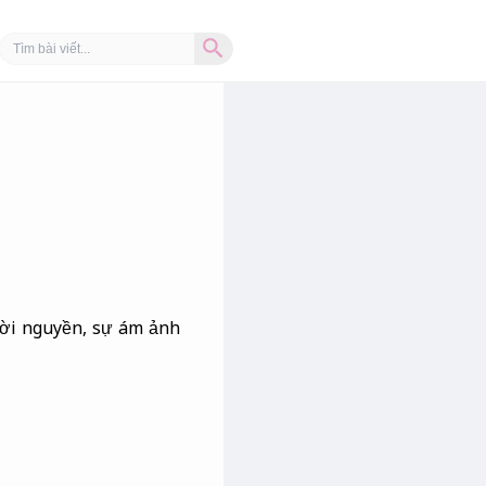
Search Button
Search
for:
lời nguyền, sự ám ảnh