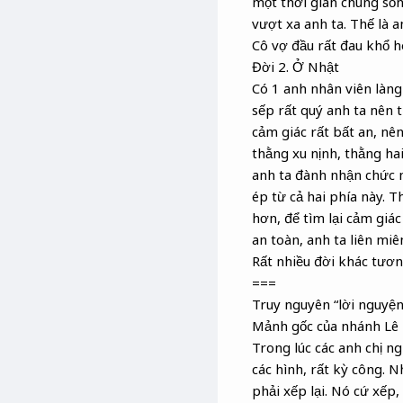
một thời gian chung sốn
vượt xa anh ta. Thế là a
Cô vợ đầu rất đau khổ h
Đời 2. Ở Nhật
Có 1 anh nhân viên làng
sếp rất quý anh ta nên 
cảm giác rất bất an, nê
thằng xu nịnh, thằng hai
anh ta đành nhận chức m
ép từ cả hai phía này. T
hơn, để tìm lại cảm giác
an toàn, anh ta liên miê
Rất nhiều đời khác tươn
===
Truy nguyên “lời nguyện 
Mảnh gốc của nhánh Lê 
Trong lúc các anh chị n
các hình, rất kỳ công. N
phải xếp lại. Nó cứ xếp,