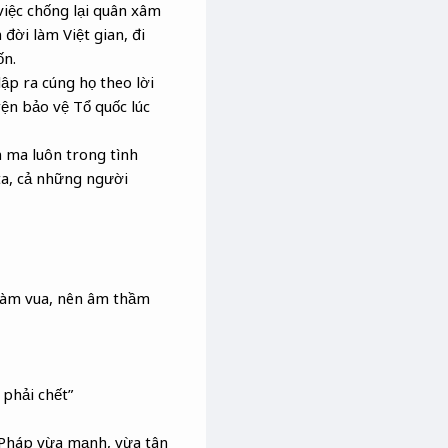
việc chống lại quân xâm
đời làm Việt gian, đi
ốn.
ập ra cúng họ theo lời
ện bảo vệ Tổ quốc lúc
 ma luôn trong tình
 ta, cả những người
làm vua, nên âm thầm
 phải chết”
 Pháp vừa mạnh, vừa tân