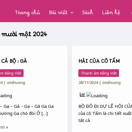
CHUYÊN
MỤC:
n
Trang chủ
Bài viết
Sách
Liên hệ
 mười một 2024
HÀI
CỦA
 CẢ BỘ : GÀ
HÀI CỦA CÔ TẤM
CÔ
TẤM
m tiếng Việt
Thanh âm tiếng Việt
24
|
omihuong
28/11/2024
|
omihuong
 – Gạ – Gả – Ga – Gã Ga Ga
BỘ ĐỒ ĐI DỰ LỄ HỘI CỦ
giường Ga chó đòi Ở […]
của cô Tấm là chi tiết xuấ
tất cả
êm »