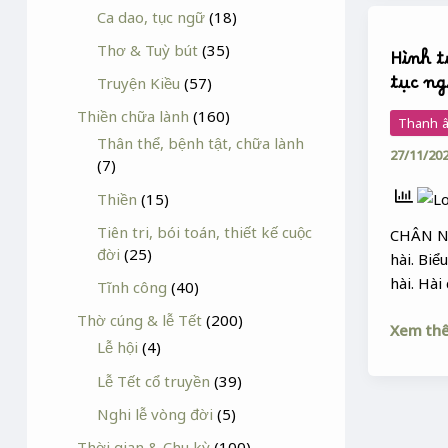
Ca dao, tục ngữ
(18)
Hình
tượng
Thơ & Tuỳ bút
(35)
Hình t
chân
tục n
Truyện Kiều
(57)
trong
ca
Thiền chữa lành
(160)
Thanh â
dao,
Thân thể, bệnh tật, chữa lành
27/11/20
tục
(7)
ngữ
Thiền
(15)
Tiên tri, bói toán, thiết kế cuộc
CHÂN N
đời
(25)
hài. Biể
hài. Hài
Tĩnh công
(40)
Thờ cúng & lễ Tết
(200)
Xem th
Lễ hội
(4)
Lễ Tết cổ truyền
(39)
Nghi lễ vòng đời
(5)
Thời gian & Chu kỳ
(100)