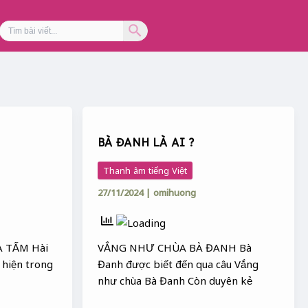
Search Button
Search
for:
BÀ
ĐANH
BÀ ĐANH LÀ AI ?
LÀ
AI
Thanh âm tiếng Việt
?
27/11/2024
|
omihuong
A TẤM Hài
VẮNG NHƯ CHÙA BÀ ĐANH Bà
t hiện trong
Đanh được biết đến qua câu Vắng
như chùa Bà Đanh Còn duyên kẻ