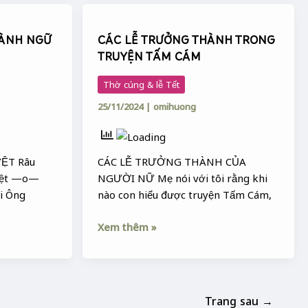
CÁC
LỄ
HÀNH NGỮ
CÁC LỄ TRƯỞNG THÀNH TRONG
TRƯỞNG
TRUYỆN TẤM CÁM
THÀNH
TRONG
Thờ cúng & lễ Tết
TRUYỆN
25/11/2024
|
omihuong
TẤM
CÁM
ỆT Râu
CÁC LỄ TRƯỞNG THÀNH CỦA
yệt —o—
NGƯỜI NỮ Mẹ nói với tôi rằng khi
đi Ông
nào con hiểu được truyện Tấm Cám,
Xem thêm »
Trang sau
→