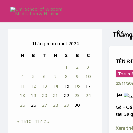
Skip
Post
to
paginatio
content
Tháng
Tháng mười một 2024
TÊN
H
B
T
N
S
B
C
ĐI
TÊN ĐI
CẢ
1
2
3
BỘ
Thanh â
4
5
6
7
8
9
10
:
29/11/20
GÀ
11
12
13
14
15
16
17
18
19
20
21
22
23
24
25
26
27
28
29
30
Gà – Gá
tàu Ga 
« Th10
Th12 »
Xem th