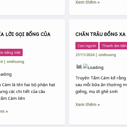
Xem thêm »
CHĂN
TRÂU
ĨA LỜI GỌI BỐNG CỦA
CHĂN TRÂU ĐỒNG XA
ĐỒNG
XA
Con người
Thanh âm tiến
m tiếng Việt
27/11/2024
|
omihuong
24
|
omihuong
Truyện Tấm Cám kể rằng
 Cám là tên hai bộ phận hạt
sau mỗi bữa ăn thường 
ưng các chi tiết của câu
giếng, mụ dì ghẻ sinh
Tấm Cám liên
Xem thêm »
êm »