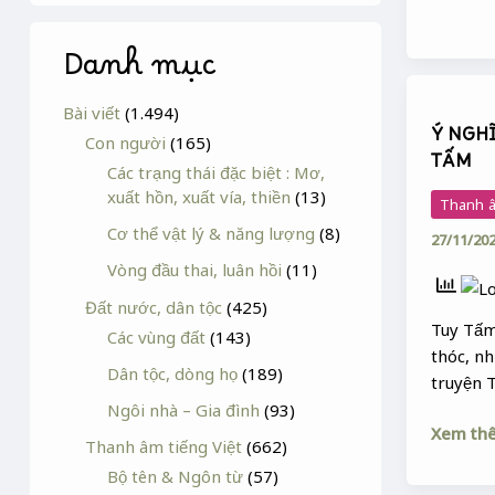
Danh mục
Ý
Bài viết
(1.494)
NGHĨA
Ý NGH
LỜI
Con người
(165)
TẤM
GỌI
Các trạng thái đặc biệt : Mơ,
BỐNG
xuất hồn, xuất vía, thiền
(13)
Thanh â
CỦA
Cơ thể vật lý & năng lượng
(8)
27/11/20
TẤM
Vòng đầu thai, luân hồi
(11)
Đất nước, dân tộc
(425)
Tuy Tấm
Các vùng đất
(143)
thóc, nh
Dân tộc, dòng họ
(189)
truyện 
Ngôi nhà – Gia đình
(93)
Xem th
Thanh âm tiếng Việt
(662)
Bộ tên & Ngôn từ
(57)