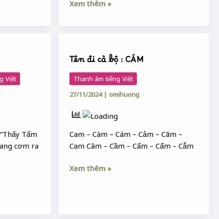
Xem thêm »
Tên
đi
Tên đi cả bộ : CÁM
cả
bộ
g Việt
Thanh âm tiếng Việt
:
27/11/2024
|
omihuong
CÁM
 “Thấy Tấm
Cam – Càm – Cám – Cảm – Cãm –
mang cơm ra
Cạm Câm – Cầm – Cấm – Cẩm – Cẫm
Xem thêm »