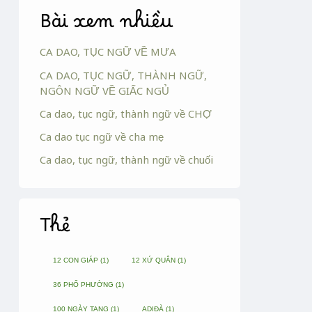
Bài xem nhiều
CA DAO, TỤC NGỮ VỀ MƯA
CA DAO, TỤC NGỮ, THÀNH NGỮ,
NGÔN NGỮ VỀ GIẤC NGỦ
Ca dao, tục ngữ, thành ngữ về CHỢ
Ca dao tục ngữ về cha mẹ
Ca dao, tục ngữ, thành ngữ về chuối
Thẻ
12 CON GIÁP
(1)
12 XỨ QUÂN
(1)
36 PHỐ PHƯỜNG
(1)
100 NGÀY TANG
(1)
ADIĐÀ
(1)