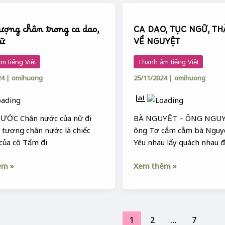
CA
DAO,
ượng chân trong ca dao,
CA DAO, TỤC NGỮ, T
TỤC
gữ
VỀ NGUYỆT
NGỮ,
THÀNH
m tiếng Việt
Thanh âm tiếng Việt
NGỮ
24
|
omihuong
25/11/2024
|
omihuong
VỀ
NGUYỆT
ƯỚC Chân nước của nữ đi
BÀ NGUYỆT – ÔNG NGUY
u tượng chân nước là chiếc
ông Tơ cắm cằm bà Ngu
 của cô Tấm đi
Yêu nhau lấy quách nhau 
êm »
Xem thêm »
1
2
…
7