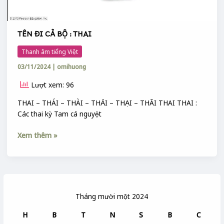
TÊN ĐI CẢ BỘ : THAI
Thanh âm tiếng Việt
03/11/2024
|
omihuong
Lượt xem: 96
THAI – THÁI – THÀI – THẢI – THẠI – THÃI THAI THAI :
Các thai kỳ Tam cá nguyệt
Xem thêm »
Tháng mười một 2024
H
B
T
N
S
B
C