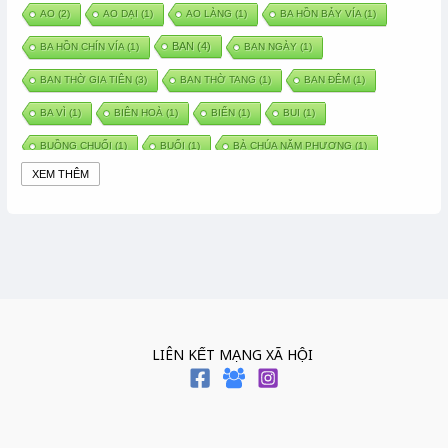
AO
(2)
AO DẠI
(1)
AO LÀNG
(1)
BA HỒN BẢY VÍA
(1)
BAN
(4)
BA HỒN CHÍN VÍA
(1)
BAN NGÀY
(1)
BAN THỜ GIA TIÊN
(3)
BAN THỜ TANG
(1)
BAN ĐÊM
(1)
BA VÌ
(1)
BIÊN HOÀ
(1)
BIỂN
(1)
BUI
(1)
BUỒNG CHUỐI
(1)
BUỔI
(1)
BÀ CHÚA NĂM PHƯƠNG
(1)
XEM THÊM
BÀ CHÚA XỨ
(5)
BÀ CHÚA THÀNH ĐÔNG
(1)
BÀ DẦU
(2)
BÀ HÀNG NƯỚC TRONG TRUYỆN TẤM CÁM
(1)
BÀI THUỐC DÂN GIAN
(1)
BÀ MỤ
(2)
BÀN CỔ
(2)
BÀO THAI
(4)
BÀN TAY CHỮA LÀNH
(2)
BÀ TỔ CÔ
(1)
BÁCH VIỆT
(1)
BÁNH BÒ
(1)
BÁNH CHÌ
(1)
BÁNH CHƯNG
(6)
BÁNH DẦY
(5)
BÁNH CHƯNG BÁNH DẦY
(1)
LIÊN KẾT MẠNG XÃ HỘI
BÁNH TRÔI BÁNH CHAY
(7)
BÁNH GIẦY
(2)
BÁNH TRÁNG
(1)
BÁNH TRƯNG
(1)
BÁNH TÀY
(1)
BÁNH TẾT
(3)
BÁNH XÈO
(1)
BÁNH ĐÚC
(1)
BÁO HIẾU CHA MẸ
(1)