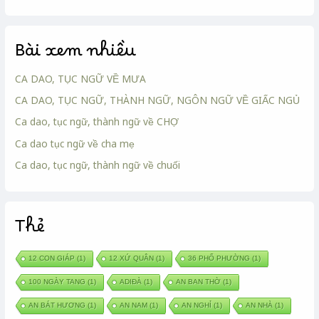
Bài xem nhiều
CA DAO, TỤC NGỮ VỀ MƯA
CA DAO, TỤC NGỮ, THÀNH NGỮ, NGÔN NGỮ VỀ GIẤC NGỦ
Ca dao, tục ngữ, thành ngữ về CHỢ
Ca dao tục ngữ về cha mẹ
Ca dao, tục ngữ, thành ngữ về chuối
Thẻ
12 CON GIÁP
(1)
12 XỨ QUÂN
(1)
36 PHỐ PHƯỜNG
(1)
100 NGÀY TANG
(1)
ADIĐÀ
(1)
AN BAN THỜ
(1)
AN BÁT HƯƠNG
(1)
AN NAM
(1)
AN NGHỈ
(1)
AN NHÀ
(1)