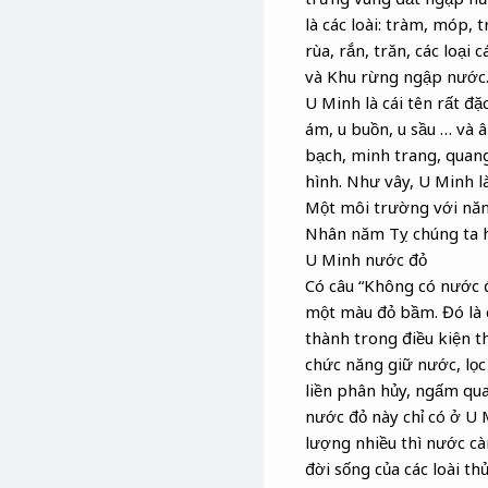
là các loài: tràm, móp, t
rùa, rắn, trăn, các loại
và Khu rừng ngập nước
U Minh là cái tên rất đặ
ám, u buồn, u sầu … và â
bạch, minh trang, quang
hình. Như vây, U Minh l
Một môi trường với năng
Nhân năm Tỵ chúng ta hã
U Minh nước đỏ
Có câu “Không có nước 
một màu đỏ bầm. Đó là 
thành trong điều kiện th
chức năng giữ nước, lọc
liền phân hủy, ngấm qu
nước đỏ này chỉ có ở U 
lượng nhiều thì nước c
đời sống của các loài t