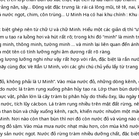
rảng năn, sậy… Động vật đặc trưng là: rái cá lông mũi, tê tê, nai, 
 cá nước ngọt, chim, côn trùng… U Minh Hạ có hai khu chính : Khu
.
c biệt ghép nên từ chữ U và chữ Minh. Hiểu một các giản dị thì “u” 
m u tạo ra luồng hơi và hút rất rõ; trong khi đó “minh” là minh t
 minh, thông minh, tường minh … và minh lại liên quan đến ánh 
à một tên có tính lưỡng nghi âm dương rất rõ ràng.
 lượng lưỡng nghi như vậy rất hợp với rắn, đặc biệt là rắn nướ
y cùng đọc Vè Rắn U Minh, với các ghi chú chủ yếu lấy từ trang
đỏ, không phải là U Minh”. Vào mùa nước đỏ, những dòng kênh,
do nước lá tràm rụng xuống phân hủy tạo ra. Lớp than bùn dướ
ực vật, phần lớn là cây tràm bị phân hủy do thiếu ôxy, lâu ngày
 nước, tích lũy cácbon. Lá tràm rụng nhiều trên mặt đất rừng, 
a than bùn và chảy xuống kênh, rạch, khiến nước nhuộm một mà
Minh. Nơi nào còn than bùn thì nơi đó còn nước đỏ và vùng nào c
àng đỏ sậm. Vào mùa mưa nước nhạt màu hơn, còn mùa khô nước 
hủy sản nước ngọt. Nước đỏ rừng tràm nhiều dưỡng chất, đặc biệt