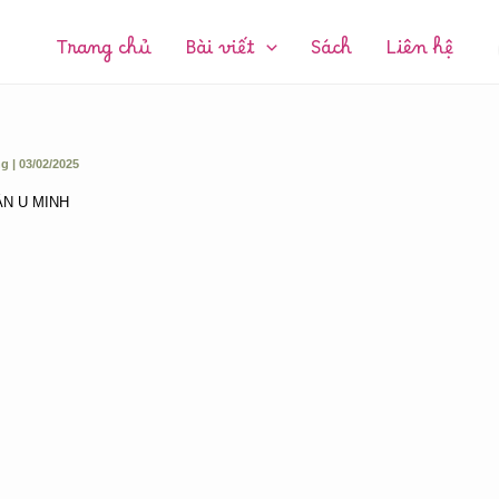
CHUYÊN
MỤC:
Trang chủ
Bài viết
Sách
Liên hệ
ng
|
03/02/2025
ẮN U MINH