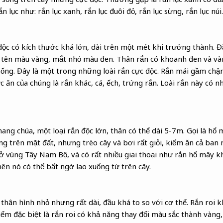
n lục như: rắn lục xanh, rắn lục đuôi đỏ, rắn lục sừng, rắn lục nú
độc có kích thước khá lớn, dài trên một mét khi trưởng thành. Đầ
 tên màu vàng, mắt nhỏ màu đen. Thân rắn có khoanh đen và vàn
ống. Đây là một trong những loài rắn cực độc. Rắn mái gầm chậm
 ăn của chúng là rắn khác, cá, ếch, trứng rắn. Loài rắn này có 
ang chúa, một loại rắn độc lớn, thân có thể dài 5-7m. Gọi là hổ 
ng trên mặt đất, nhưng trèo cây và bơi rất giỏi, kiếm ăn cả ban
ở vùng Tây Nam Bộ, và có rất nhiều giai thoại như rắn hổ mây k
nên nó có thể bất ngờ lao xuống từ trên cây.
ó thân hình nhỏ nhưng rất dài, đầu khá to so với cơ thể. Rắn roi 
Điểm đặc biệt là rắn roi có khả năng thay đổi màu sắc thành vàn