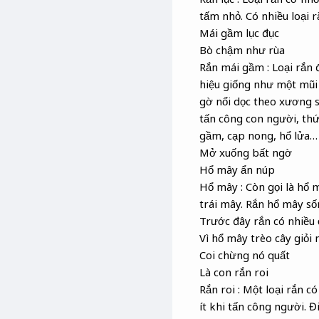
tấm nhỏ. Có nhiều loại rắ
Mái gầm lục đục
Bò chậm như rùa
Rắn mái gầm : Loại rắn 
hiệu giống như một mũi
gờ nổi dọc theo xương s
tấn công con người, thức
gầm, cạp nong, hổ lửa…
Mở xuống bất ngờ
Hổ mây ẩn núp
Hổ mây : Còn gọi là hổ m
trái mây. Rắn hổ mây số
Trước đây rắn có nhiều 
Vì hổ mây trèo cây giỏi 
Coi chừng nó quất
Là con rắn roi
Rắn roi : Một loại rắn c
ít khi tấn công người. 