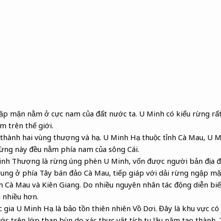
ập mặn nằm ở cực nam của đất nước ta. U Minh có kiểu rừng rất
m trên thế giới.
thành hai vùng thượng và hạ. U Minh Hạ thuộc tỉnh Cà Mau, U 
rừng này đều nằm phía nam của sông Cái.
nh Thượng là rừng úng phèn U Minh, vốn được người bản địa đặt
rung ở phía Tây bán đảo Cà Mau, tiếp giáp với dải rừng ngập mặ
ỉnh Cà Mau và Kiên Giang. Do nhiều nguyên nhân tác động diễn bi
 nhiều hơn.
 gia U Minh Hạ là bảo tồn thiên nhiên Vồ Dơi. Đây là khu vực có
c trên lớp than bùn do xác thực vật tích tụ lâu năm tạo thành.