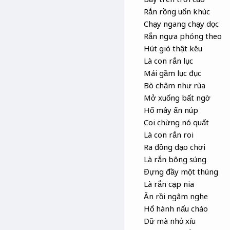
Rắn rồng uốn khúc
Chạy ngang chạy dọc
Rắn ngựa phóng theo
Hút gió thật kêu
Là con rắn lục
Mái gầm lục đục
Bò chậm như rùa
Mở xuống bất ngờ
Hổ mây ẩn núp
Coi chừng nó quất
Là con rắn roi
Ra đồng dạo chơi
Là rắn bông súng
Đựng đầy một thúng
Là rắn cạp nia
Ăn rồi ngâm nghe
Hổ hành nấu cháo
Dữ mà nhỏ xíu