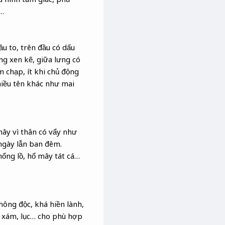
i…
u to, trên đầu có dấu
g xen kẽ, giữa lưng có
 chạp, ít khi chủ động
nhiều tên khác như mai
mây vì thân có vẩy như
 ngày lẫn ban đêm.
hổng lồ, hổ mây tát cá…
không độc, khá hiền lành,
g, xám, lục… cho phù hợp