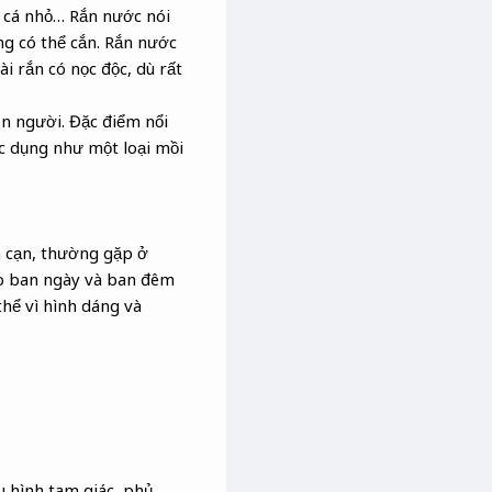
, cá nhỏ… Rắn nước nói
ng có thể cắn. Rắn nước
i rắn có nọc độc, dù rất
on người. Đặc điểm nổi
tác dụng như một loại mồi
ên cạn, thường gặp ở
vào ban ngày và ban đêm
thể vì hình dáng và
u hình tam giác, phủ