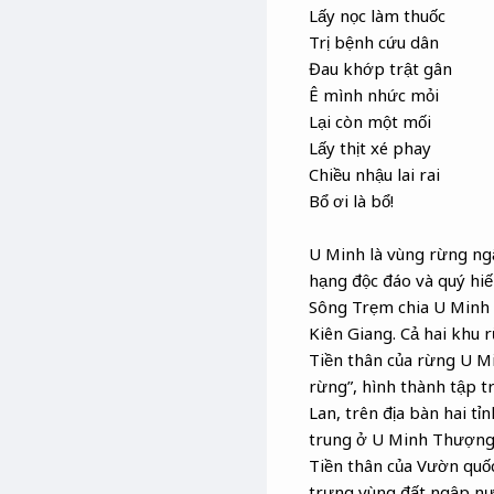
Lấy nọc làm thuốc
Trị bệnh cứu dân
Đau khớp trật gân
Ê mình nhức mỏi
Lại còn một mối
Lấy thịt xé phay
Chiều nhậu lai rai
Bổ ơi là bổ!
U Minh là vùng rừng ng
hạng độc đáo và quý hiế
Sông Trẹm chia U Minh 
Kiên Giang. Cả hai khu 
Tiền thân của rừng U Mi
rừng”, hình thành tập t
Lan, trên địa bàn hai t
trung ở U Minh Thượng
Tiền thân của Vườn quốc
trưng vùng đất ngập nướ