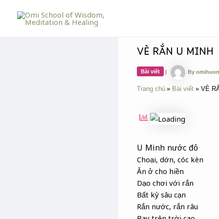
Skip
Post
to
navigation
content
VÈ RẮN U MINH
Bài viết
|
By
omihuo
Trang chủ
Bài viết
VÈ R
U Minh nước đỏ
Choại, dớn, cóc kèn
Ăn ở cho hiền
Dạo chơi với rắn
Bất kỳ sâu cạn
Rắn nước, rắn râu
Bay trên trời cao