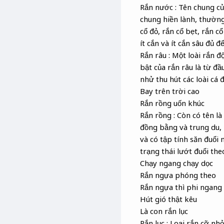
Rắn nước : Tên chung củ
chung hiền lành, thường
cổ đỏ, rắn cổ bẹt, rắn c
ít cắn và ít cắn sâu đủ 
Rắn râu : Một loài rắn 
bật của rắn râu là từ đầ
nhử thu hút các loài cá 
Bay trên trời cao
Rắn rồng uốn khúc
Rắn rồng : Còn có tên là
đồng bằng và trung du, 
và có tập tính săn đuổi 
trạng thái lướt đuổi the
Chạy ngang chạy dọc
Rắn ngựa phóng theo
Rắn ngựa thì phi ngang
Hút gió thật kêu
Là con rắn lục
Rắn lục : Loại rắn cỡ n