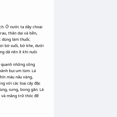
ch. Ở nước ta dây choại
au, thân dai và bền,
 dùng làm thuốc.
ơi bờ suối, bờ khe, dưới
g dã nên ít khi nuôi
g quanh những sông
thành bụi um tùm. Lá
chín màu nâu vàng,
g với các loại cây đặc
ùng, sưng, bong gân. Lá
i và mảng trữ thóc để