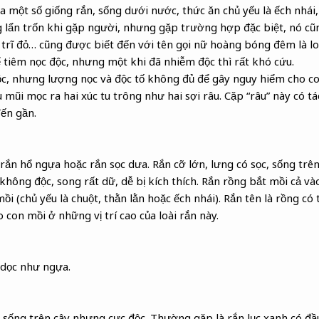
a một số giống rắn, sống dưới nước, thức ăn chủ yếu là ếch nhái
 lẩn trốn khi gặp người, nhưng gặp trường hợp đặc biệt, nó cũ
ổ trĩ đỏ… cũng được biết đến với tên gọi nữ hoàng bóng đêm là loà
để tiêm nọc độc, nhưng một khi đã nhiễm độc thì rất khó cứu.
độc, nhưng lượng nọc và độc tố không đủ để gây nguy hiểm cho c
u mũi mọc ra hai xúc tu trông như hai sợi râu. Cặp “râu” này có 
đến gần.
 rắn hổ ngựa hoặc rắn sọc dưa. Rắn cỡ lớn, lưng có sọc, sống tr
không độc, song rất dữ, dễ bị kích thích. Rắn rồng bắt mồi cả 
mồi (chủ yếu là chuột, thằn lằn hoặc ếch nhái). Rắn tên là rồng có 
o con mồi ở những vị trí cao của loài rắn này.
 dọc như ngựa.
hỏ sống trên cây nhưng cực độc. Thường gặp là rắn lục xanh có đầ