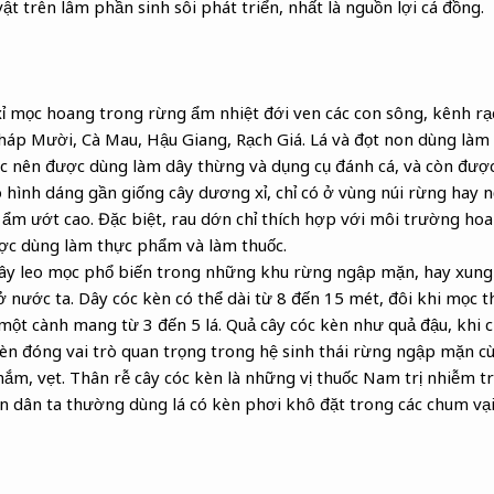
vật trên lâm phần sinh sôi phát triển, nhất là nguồn lợi cá đồng.
xỉ mọc hoang trong rừng ẩm nhiệt đới ven các con sông, kênh rạ
áp Mười, Cà Mau, Hậu Giang, Rạch Giá. Lá và đọt non dùng làm r
ớc nên được dùng làm dây thừng và dụng cụ đánh cá, và còn được
ó hình dáng gần giống cây dương xỉ, chỉ có ở vùng núi rừng hay n
 ẩm ướt cao. Đặc biệt, rau dớn chỉ thích hợp với môi trường hoan
ợc dùng làm thực phẩm và làm thuốc.
 dây leo mọc phổ biến trong những khu rừng ngập mặn, hay xun
 nước ta. Dây cóc kèn có thể dài từ 8 đến 15 mét, đôi khi mọc 
ột cành mang từ 3 đến 5 lá. Quả cây cóc kèn như quả đậu, khi 
èn đóng vai trò quan trọng trong hệ sinh thái rừng ngập mặn cùn
m, vẹt. Thân rễ cây cóc kèn là những vị thuốc Nam trị nhiễm tr
ân dân ta thường dùng lá có kèn phơi khô đặt trong các chum vạ