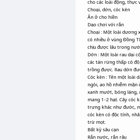
cho các loài động, thực 
Choại, dớn, cóc kèn
Ăn ở cho hiền
Dạo chơi với rắn
Choại : Một loài dương 
có nhiều ở vùng Đồng Th
chịu được lâu trong nư
Dớn : Một loài rau dại c
các tán rừng thấp có độ
trồng được. Rau dớn đư
Cóc kèn : Tên một loài
ngòi, ao hồ nhiễm mặn ở
xanh mướt, bóng láng, m
mang 1-2 hạt. Cây cóc k
trưng khác như đước, mắ
cóc kèn có độc tính, nh
trừ mọt.
Bất kỳ sâu cạn
Rắn nước, rắn râu