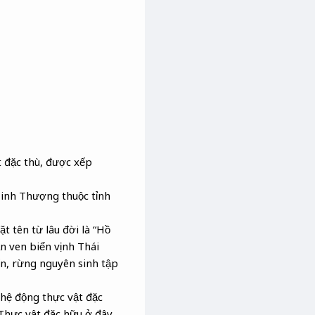
 đặc thù, được xếp
Minh Thượng thuộc tỉnh
 tên từ lâu đời là “Hồ
n ven biển vịnh Thái
ến, rừng nguyên sinh tập
 hệ động thực vật đặc
 Thực vật đặc hữu ở đây