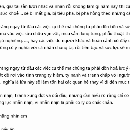
iền, giữ tài sản lười nhác và nhàn rỗi không làm gì năm nay thì c
n, sức khoẻ … sẽ bị mất giá, bị tiêu pha, bị phá hỏng theo những 
àng ngay từ đầu các việc cụ thể mà chúng ta phải dồn tiền và sứ
 mà vào việc sửa chữa vụn vặt, mua sắm lung tung, phẫu thuật t
ngó nghiêng, …., hay các việc do người khác và hoàn cảnh xô đẩy c
ng có ý nghĩa với cá nhân chúng ta, rồi tiền bạc và sức lực sẽ m
àng ngay từ đầu các việc cụ thể mà chúng ta phải dồn hoả lực ý 
rất dễ rơi vào tình trạng tỵ hiềm, tỵ nạnh và tranh chấp với ngư
 nghĩa là lửa này sẽ làm tổn hại các quan hệ thay vì đi đến mục ti
n nhịn, tránh xung đột và đối đầu, nhưng cần hiểu rõ rằng chỉ có
ng lực nhẫn nhịn, vì nhẫn nhịn là phải có lý do chắc chắn.
chẳng nhìn em
 nấy ăn