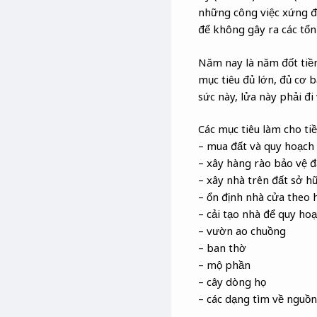
những công việc xứng đ
để không gây ra các tổn
Năm nay là năm đốt tiền,
mục tiêu đủ lớn, đủ cơ b
sức này, lửa này phải đi
Các mục tiêu làm cho tiề
– mua đất và quy hoạch 
– xây hàng rào bảo vệ đ
– xây nhà trên đất sở h
– ổn định nhà cửa theo 
– cải tạo nhà để quy h
– vườn ao chuồng
– ban thờ
– mộ phần
– cây dòng họ
– các dạng tìm về nguồn