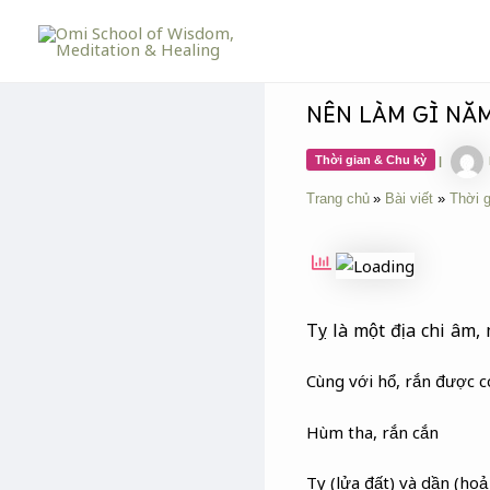
Skip
Post
to
navigation
content
NÊN LÀM GÌ NĂM
Thời gian & Chu kỳ
|
Trang chủ
Bài viết
Thời 
Tỵ là một địa chi âm, 
Cùng với hổ, rắn được c
Hùm tha, rắn cắn
Ty (lửa đất) và dần (hoả