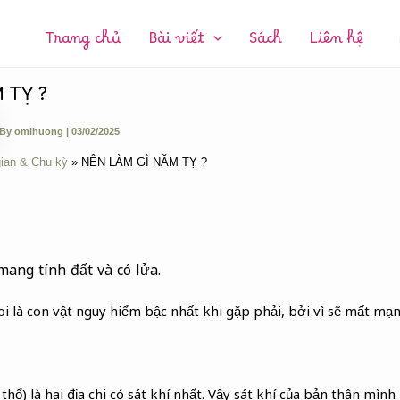
CHUYÊN
MỤC:
Trang chủ
Bài viết
Sách
Liên hệ
 TỴ ?
By
omihuong
|
03/02/2025
gian & Chu kỳ
NÊN LÀM GÌ NĂM TỴ ?
mang tính đất và có lửa.
oi là con vật nguy hiểm bậc nhất khi gặp phải, bởi vì sẽ mất mạn
 thổ) là hai địa chi có sát khí nhất. Vậy sát khí của bản thân mìn