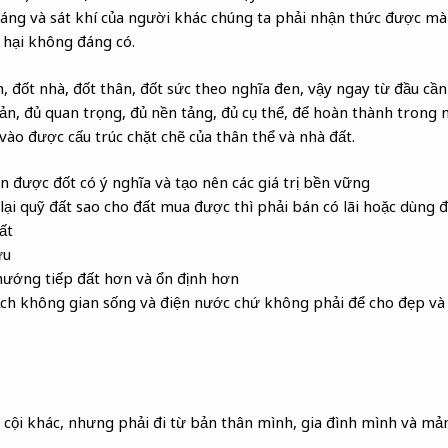
áng và sát khí của người khác chúng ta phải nhận thức được mà
 hại không đáng có.
 đốt nhà, đốt thân, đốt sức theo nghĩa đen, vậy ngay từ đầu cần
ản, đủ quan trọng, đủ nền tảng, đủ cụ thể, để hoàn thành trong 
 vào được cấu trúc chặt chẽ của thân thể và nhà đất.
n được đốt có ý nghĩa và tạo nên các giá trị bền vững
lại quỹ đất sao cho đất mua được thì phải bán có lãi hoặc dùng 
ất
ữu
hướng tiếp đất hơn và ổn định hơn
oạch không gian sống và điện nước chứ không phải để cho đẹp và
 cội khác, nhưng phải đi từ bản thân mình, gia đình mình và mả