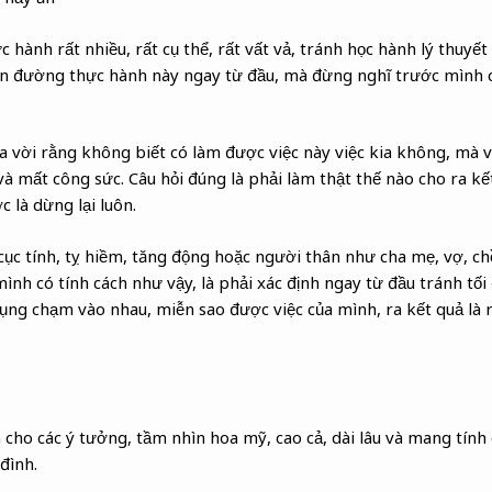
 hành rất nhiều, rất cụ thể, rất vất vả, tránh học hành lý thuyế
n đường thực hành này ngay từ đầu, mà đừng nghĩ trước mình 
a vời rằng không biết có làm được việc này việc kia không, mà vi
và mất công sức. Câu hỏi đúng là phải làm thật thế nào cho ra kế
là dừng lại luôn.
ục tính, tỵ hiềm, tăng động hoặc người thân như cha mẹ, vợ, c
ình có tính cách như vậy, là phải xác định ngay từ đầu tránh tối 
ng chạm vào nhau, miễn sao được việc của mình, ra kết quả là rú
cho các ý tưởng, tầm nhìn hoa mỹ, cao cả, dài lâu và mang tính 
đình.