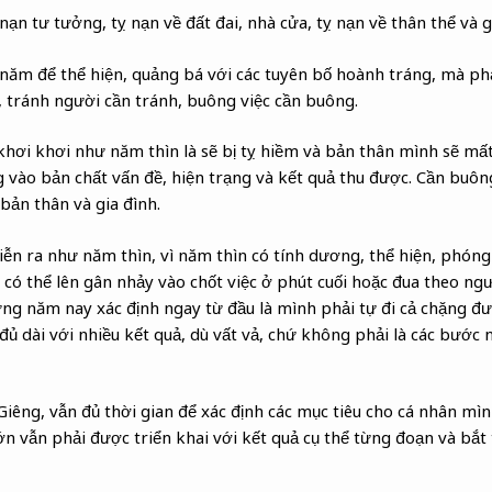
 nạn tư tưởng, tỵ nạn về đất đai, nhà cửa, tỵ nạn về thân thể và g
ăm để thể hiện, quảng bá với các tuyên bố hoành tráng, mà phải
 tránh người cần tránh, buông việc cần buông.
hơi khơi như năm thìn là sẽ bị tỵ hiềm và bản thân mình sẽ mất
g vào bản chất vấn đề, hiện trạng và kết quả thu được. Cần buô
bản thân và gia đình.
iễn ra như năm thìn, vì năm thìn có tính dương, thể hiện, phón
 có thể lên gân nhảy vào chốt việc ở phút cuối hoặc đua theo ng
ng năm nay xác định ngay từ đầu là mình phải tự đi cả chặng đ
ủ dài với nhiều kết quả, dù vất vả, chứ không phải là các bước 
iêng, vẫn đủ thời gian để xác định các mục tiêu cho cá nhân mìn
ớn vẫn phải được triển khai với kết quả cụ thể từng đoạn và bắt 