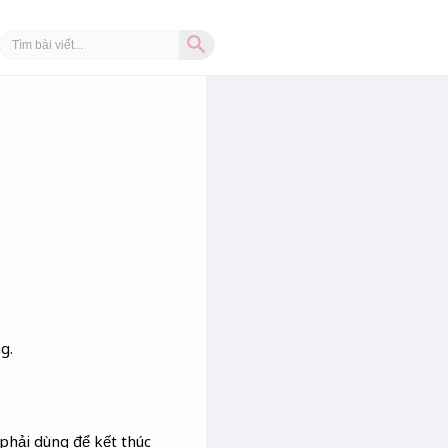
Search Button
Search
for:
g.
h phải dùng để kết thúc