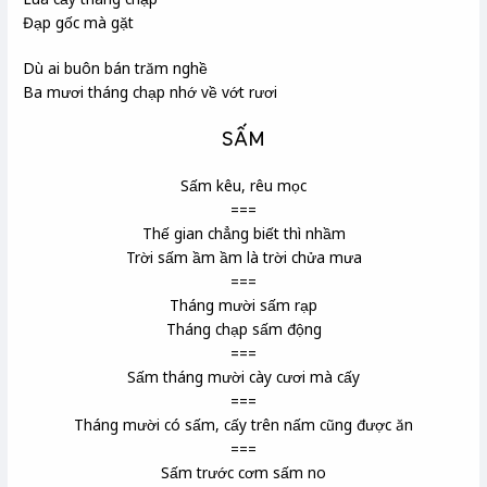
Đạp gốc mà gặt
Dù ai buôn bán trăm nghề
Ba mươi tháng chạp nhớ về vớt rươi
SẤM
Sấm kêu, rêu mọc
===
Thế gian chẳng biết thì nhầm
Trời sấm ầm ầm là trời chửa mưa
===
Tháng mười sấm rạp
Tháng chạp sấm động
===
Sấm tháng mười cày cươi mà cấy
===
Tháng mười có sấm, cấy trên nấm cũng được ăn
===
Sấm trước cơm sấm no