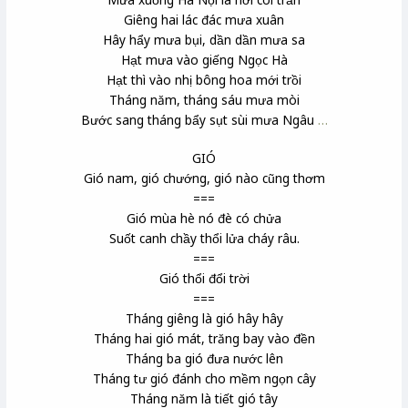
Giêng hai lác đác mưa xuân
Hây hẩy mưa bụi
, dần dần mưa sa
Hạt mưa vào giếng Ngọc Hà
Hạt thì vào nhị bông hoa mới trồi
Tháng năm, tháng sáu mưa mòi
Bước sang tháng bẩy sụt sùi mưa Ngâu
…
GIÓ
Gió nam, gió chướng, gió nào cũng thơm
===
Gió mùa hè nó đè có chửa
Suốt canh chầy thổi lửa cháy râu.
===
Gió thổi đổi trời
===
Tháng giêng là gió hây hây
Tháng hai gió mát, trăng bay vào đền
Tháng ba gió đưa nước lên
Tháng tư gió đánh cho mềm ngọn cây
Tháng năm là tiết gió tây