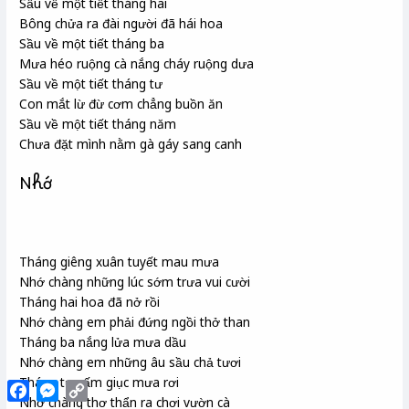
Sầu về một tiết tháng hai
Bông chửa ra đài người đã hái hoa
Sầu về một tiết tháng ba
Mưa héo ruộng cà nắng cháy ruộng dưa
Sầu về một tiết tháng tư
Con mắt lừ đừ cơm chẳng buồn ăn
Sầu về một tiết tháng năm
Chưa đặt mình nằm gà gáy sang canh
Nhớ
Tháng giêng xuân tuyết mau mưa
Nhớ chàng những lúc sớm trưa vui cười
Tháng hai hoa đã nở rồi
Nhớ chàng em phải đứng ngồi thở than
Tháng ba nắng lửa mưa dầu
Nhớ chàng em những âu sầu chả tươi
Tháng tư sấm giục mưa rơi
Facebook
Messenger
Copy
Link
Nhớ chàng thơ thẩn ra chơi vườn cà