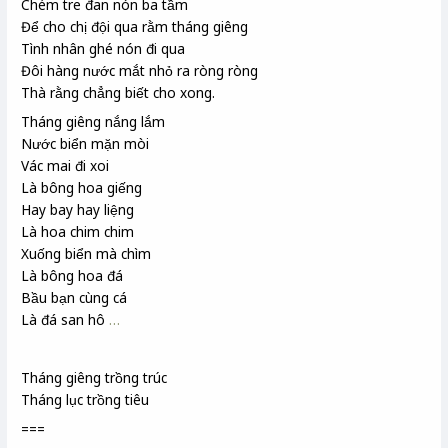
Chém tre đan nón ba tầm
Để cho chị đội qua rằm tháng giêng
Tình nhân ghé nón đi qua
Đôi hàng nước mắt nhỏ ra ròng ròng
Thà rằng chẳng biết cho xong.
Tháng giêng nắng lắm
Nước biển mặn mòi
Vác mai
đi xoi
Là bông hoa giếng
Hay bay hay liệng
Là hoa chim chim
Xuống biển mà chìm
Là bông hoa đá
Bầu bạn cùng cá
Là đá san hô
…
Tháng giêng trồng trúc
Tháng lục
trồng tiêu
===