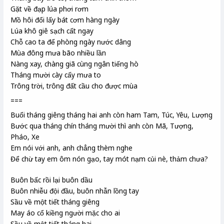
Gặt về đạp lúa phơi rơm
Mồ hôi đổi lấy bát cơm hàng ngày
Lúa khô giê sạch cất ngay
Chỗ cao ta để phòng ngày nước dâng
Mùa đông mưa bão nhiều lần
Nàng xay, chàng giã cùng ngân tiếng hò
Tháng mười cày cấy mưa to
Trông trời, trông đất cầu cho được mùa
===
Buổi tháng giêng tháng hai anh còn ham Tam, Túc, Yêu, Lượng
Bước qua tháng chín tháng mười thì anh còn Mã, Tượng,
Pháo, Xe
Em nói với anh, anh chẳng thèm nghe
Để chừ tay em ôm nón gạo, tay mót nạm củi nè, thảm chưa?
Buôn bấc rồi lại buôn dầu
Buôn nhiễu đội đầu, buôn nhẫn lồng tay
Sầu về một tiết tháng giêng
May áo cổ kiềng người mặc cho ai
Sầu về một tiết tháng hai