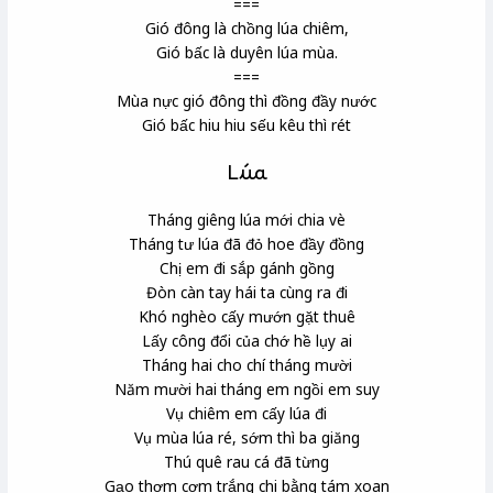
===
Gió đông là chồng lúa chiêm,
Gió bấc là duyên lúa mùa.
===
Mùa nực gió đông thì đồng đầy nước
Gió bấc hiu hiu sếu kêu thì rét
Lúa
Tháng giêng lúa mới chia vè
Tháng tư lúa đã đỏ hoe đầy đồng
Chị em đi sắp gánh gồng
Đòn càn tay hái ta cùng ra đi
Khó nghèo cấy mướn gặt thuê
Lấy công đổi của chớ hề lụy ai
Tháng hai cho chí tháng mười
Năm mười hai tháng em ngồi em suy
Vụ chiêm em cấy lúa đi
Vụ mùa lúa ré, sớm thì ba giăng
Thú quê rau cá đã từng
Gạo thơm cơm trắng chi bằng tám xoan