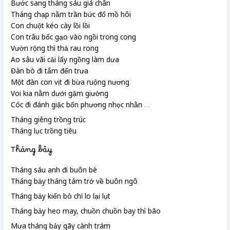
Bước sang tháng sáu giá
chân
Tháng chạp nằm trần bức đổ mồ hôi
Con chuột kéo cày lồi lồi
Con trâu bốc gạo vào ngồi trong cong
Vườn rộng thì thả rau rong
Ao sâu vãi
cải lấy ngồng
làm dưa
Đàn bò đi tắm đến trưa
Một đàn con vịt đi bừa ruộng nương
Voi kia nằm dưới gậm giường
Cóc đi đánh giặc bốn phương nhọc nhằn
…
Tháng giêng trồng trúc
Tháng lục
trồng tiêu
Tháng bảy
Tháng sáu anh đi buôn bè
Tháng bảy tháng tám trở về buôn ngô
Tháng bảy kiến bò chỉ lo lại lụt
Tháng bảy heo may
, chuồn chuồn
bay thì bão
Mưa tháng bảy gãy cành trám