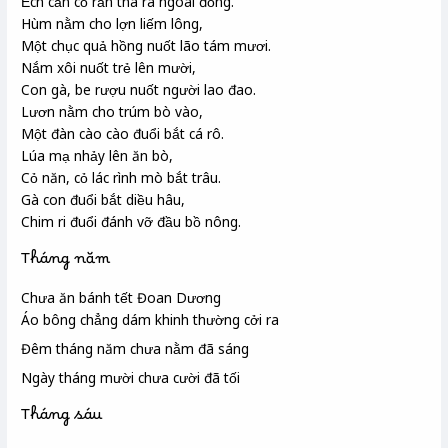
Ếch cắn cổ rắn tha ra ngoài đồng.
Hùm nằm cho lợn liếm lông,
Một chục quả hồng nuốt lão tám mươi.
Nắm xôi nuốt trẻ lên mười,
Con gà,
be rượu
nuốt người lao đao.
Lươn nằm cho
trúm
bò vào,
Một đàn cào cào đuổi bắt cá rô.
Lúa mạ nhảy lên ăn bò,
Cỏ năn
,
cỏ lác
rình mò bắt trâu.
Gà con đuổi bắt diều hâu,
Chim ri đuổi đánh vỡ đầu bồ nông.
Tháng năm
Chưa ăn bánh tết Đoan Dương
Áo bông chẳng dám khinh thường cởi ra
Đêm tháng năm chưa nằm đã sáng
Ngày tháng mười chưa cười đã tối
Tháng sáu