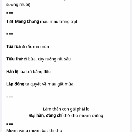
sương muối)
===
Tiết
Mang Chủng
mau mau trồng trọt
===
Tua rua
đi rắc mạ mùa
Tiểu thử
đi bừa, cày ruộng rất sâu
Hàn lộ
lúa trổ bằng đầu
Lập đông
ta quyết về mau gặt mùa.
===
Làm thân con gái phải lo
Đại hàn, đông chí
chớ cho mượn chồng
===
Mượn vàng mượn bạc thì cho