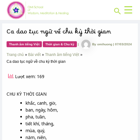
CHUYÊN
Skip
Post
MỤC:
Search
to
navigation
content
Ca dao tục ngữ về chu kỳ thời gian
Thanh âm tiếng Việt
Thời gian & Chu kỳ
|
By
omihuong
|
07/03/2024
Trang chủ
Bài viết
Thanh âm tiếng Việt
Ca dao tục ngữ về chu kỳ thời gian
Lượt xem: 169
CHU KỲ THỜI GIAN
khắc, canh, giờ,
ban, ngày, hôm,
pha, tuần,
tiết khí, tháng,
mùa, quý,
năm, niên,