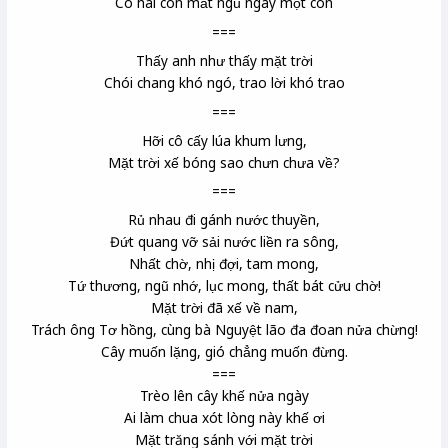
Có hai con mắt ngủ ngày một con
===
Thấy anh như thấy mặt trời
Chói chang khó ngó, trao lời khó trao
===
Hỡi cô cấy lúa khum lưng,
Mặt trời xế bóng sao chưn
chưa về?
===
Rủ nhau đi gánh nước thuyền,
Đứt quang vỡ sải nước liền ra sông,
Nhất chờ, nhị đợi, tam mong,
Tứ thương, ngũ nhớ, lục mong, thất bát cửu chờ!
Mặt trời đã xế về nam,
Trách ông Tơ hồng, cùng bà Nguyệt lão
đa đoan nửa chừng!
Cây muốn lặng, gió chẳng muốn đừng.
===
Trèo lên cây khế
nửa ngày
Ai làm chua xót lòng này khế ơi
Mặt trăng sánh với mặt trời