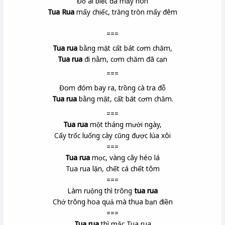
Đố ai biết đá mấy hòn
Tua Rua
mấy chiếc, trăng tròn mấy đêm
===
Tua rua
bằng mặt cất bát cơm chăm,
Tua rua
đi nằm, cơm chăm đã cạn
===
Đom đóm
bay ra, trồng cà tra
đỗ
Tua rua
bằng mặt, cất bát cơm chăm.
===
Tua rua
một tháng mười ngày,
Cấy trốc luống cày cũng được lúa xôi
===
Tua rua
mọc, vàng cây héo lá
Tua rua lặn, chết cá chết tôm
===
Làm ruộng thì trông
tua rua
Chớ trông hoa quả mà thua bạn điền
===
Tua rua
thì mặc Tua rua