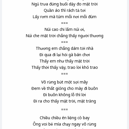
Ngủ trưa đứng buổi dậy đo mặt trời
Quần áo thì rách tả tơi
Lấy rơm mà túm mỗi nơi mỗi đùm
===
Núi cao chi lắm núi ơi,
Núi che mặt trời chẳng thấy người thương
===
Thương em chẳng dám tới nhà
Đi qua đi lại hỏi gà bán chơi
Thấy em như thấy mặt trời
Thấy thời
thấy vậy, trao lời khó trao
===
Vô rừng bứt một sợi mây
Đem về thắt gióng
cho mày đi buôn
Đi buôn không lỗ thì lời
Đi ra cho thấy mặt trời, mặt trăng
===
Chiều chiều én
liệng cò
bay
Ông voi bẻ mía chạy ngay vô rừng