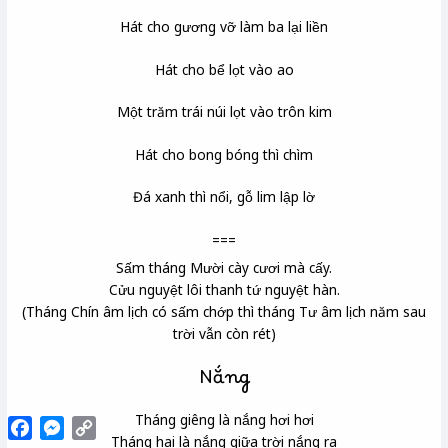
Hát cho gương vỡ làm ba lại liền
Hát cho bể lọt vào ao
Một trăm trái núi lọt vào trôn kim
Hát cho bong bóng thì chìm
Đá xanh thì nổi, gỗ lim lập lờ
===
Sấm tháng Mười cày cươi mà cấy.
Cửu nguyệt lôi thanh tứ nguyệt hàn.
(Tháng Chín âm lịch có sấm chớp thì tháng Tư âm lịch năm sau
trời vẫn còn rét)
Nắng
Tháng giêng là nắng hơi hơi
Facebook
Messenger
Copy
Link
Tháng hai là nắng giữa trời nắng ra