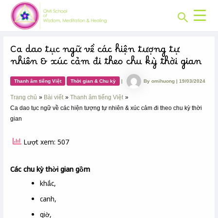
CHUYÊN
Skip
Post
MỤC:
Search
to
navigation
content
Ca dao tục ngữ về các hiện tượng tự
nhiên & xúc cảm đi theo chu kỳ thời gian
Thanh âm tiếng Việt
Thời gian & Chu kỳ
|
By
omihuong
|
19/03/2024
Trang chủ
Bài viết
Thanh âm tiếng Việt
Ca dao tục ngữ về các hiện tượng tự nhiên & xúc cảm đi theo chu kỳ thời
gian
Lượt xem: 507
Các chu kỳ thời gian gồm
khắc,
canh,
giờ,