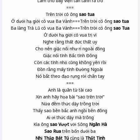
Làm cho bảy viện tan tành ra tro
===
Trên trời có ông
sao tua
Ở dưới hạ giới có vua Ba Vành===Trên trời có ông
sao tua
Ba làng Trà Lũ
có vua Ba Vành===Trên trời có ông
sao Tua
Ở dưới hạ giới
có vua trị vì
Nghe rằng thất đức thất uy
Cho nên giặc nổi như ri
ngoài đồng
Giặc nổi tỉnh Bắc
tỉnh Đông
Còn các tỉnh nhỏ cũng không yên rồi
Đồn rằng mấy tỉnh Đường Ngoài
Nó bắt theo đạo
rụng rời chân tay
===
Anh là quân tử tài cao
Xin anh hãy họa bài “sao trên trời”
Nửa đêm thức dậy trông trời
Thấy sao bên bắc anh ngồi bên đông
Ai ơi thức dậy mà trông
Kìa ông
sao Vượt
với Sông
Ngân Hà
Sao Rua
trên bốn dưới ba
Nhị Thập Bát Tú
cùng là
Thất Tinh