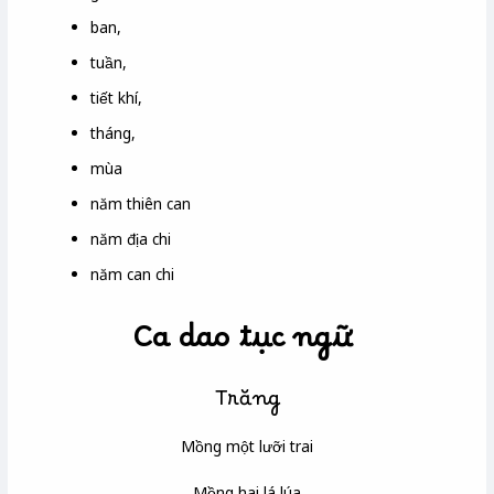
ban,
tuần,
tiết khí,
tháng,
mùa
năm thiên can
năm địa chi
năm can chi
Ca dao tục ngữ
Trăng
Mồng một lưỡi trai
Mồng hai lá lúa