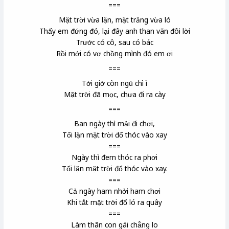
===
Mặt trời vừa lặn, mặt trăng vừa ló
Thấy em đứng đó, lại đây anh than vãn đôi lời
Trước có cô, sau có bác
Rồi mới có vợ chồng mình đó em ơi
===
Tới giờ còn ngủ chì ì
Mặt trời đã mọc, chưa đi ra cày
===
Ban ngày thì mải đi chơi,
Tối lặn mặt trời đổ thóc vào xay
===
Ngày thì đem thóc ra phơi
Tối lặn mặt trời đổ thóc vào xay.
===
Cả ngày ham nhởi
ham chơi
Khi tắt mặt trời đổ ló
ra quây
===
Làm thân con gái chẳng lo