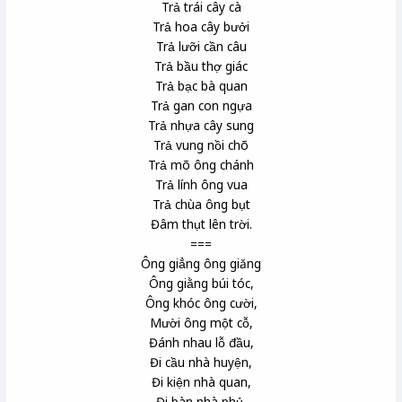
Trả trái cây cà
Trả hoa cây bưởi
Trả lưỡi cần câu
Trả bầu thợ giác
Trả bạc bà quan
Trả gan con ngựa
Trả nhựa cây sung
Trả vung nồi chõ
Trả mõ ông chánh
Trả lính ông vua
Trả chùa ông bụt
Đâm thụt lên trời.
===
Ông giẳng ông giăng
Ông giằng búi tóc,
Ông khóc ông cười,
Mười ông một cỗ,
Đánh nhau lỗ đầu,
Đi cầu nhà huyện,
Đi kiện nhà quan,
Đi bàn nhà phủ,