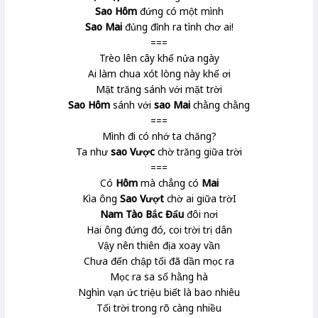
Sao Hôm
đứng có một mình
Sao Mai
đủng đỉnh ra tình chơ ai!
===
Trèo lên cây khế nửa ngày
Ai làm chua xót lòng này khế ơi
Mặt trăng sánh với mặt trời
Sao Hôm
sánh với
sao Mai
chằng chằng
===
Mình đi có nhớ ta chăng?
Ta như
sao Vược
chờ trăng giữa trời
===
Có
Hôm
mà chẳng có
Mai
Kìa ông
Sao Vượt
chờ ai giữa trờI
Nam Tào Bắc Đẩu
đôi nơi
Hai ông đứng đó, coi trời trị dân
Vậy nên thiên địa xoay vần
Chưa đến chập tối đã dần mọc ra
Mọc ra sa số hằng hà
Nghìn vạn ức triệu biết là bao nhiêu
Tối trời trong rõ càng nhiều