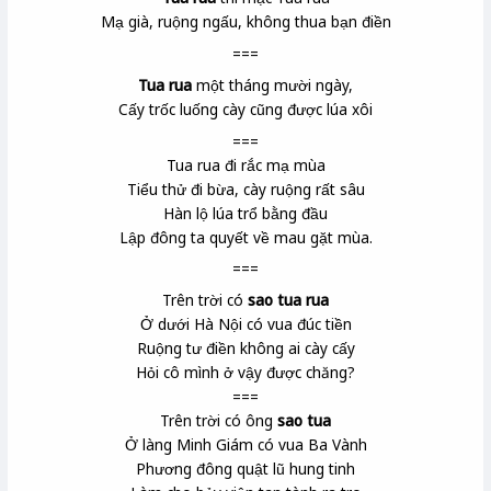
Mạ già, ruộng ngấu, không thua bạn điền
===
Tua rua
một tháng mười ngày,
Cấy trốc luống cày cũng được lúa xôi
===
Tua rua đi rắc mạ mùa
Tiểu thử
đi bừa, cày ruộng rất sâu
Hàn lộ
lúa trổ bằng đầu
Lập đông
ta quyết về mau gặt mùa.
===
Trên trời có
sao tua rua
Ở dưới Hà Nội có vua đúc tiền
Ruộng tư điền không ai cày cấy
Hỏi cô mình ở vậy được chăng?
===
Trên trời có ông
sao tua
Ở làng Minh Giám
có vua Ba Vành
Phương đông quật lũ hung tinh