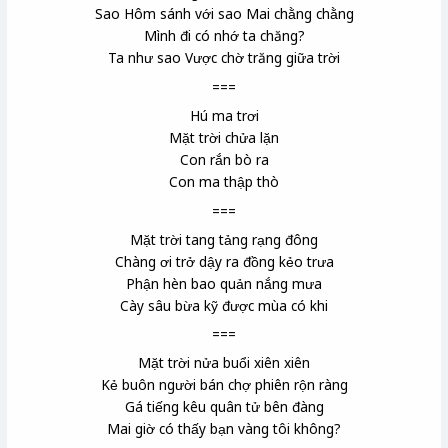
Sao Hôm
sánh với sao Mai chằng chằng
Mình đi có nhớ ta chăng?
Ta như sao Vược
chờ trăng giữa trời
===
Hú ma trơi
Mặt trời chửa lặn
Con rắn bò ra
Con ma thập thò
===
Mặt trời tang tảng rạng đông
Chàng ơi trở dậy ra đồng kẻo trưa
Phận hèn bao quản nắng mưa
Cày sâu bừa kỹ được mùa có khi
===
Mặt trời nửa buổi xiên xiên
Kẻ buôn người bán chợ phiên rộn ràng
Gá tiếng
kêu quân tử
bên đàng
Mai giờ có thấy bạn vàng tôi không?