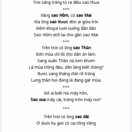
Trời sáng trăng tỏ ra điều sao thưa
===
Vắng
sao Hôm
, có
sao Mai
Kìa ông
sao Vược
đón ai giữa trời
Đêm khuya cưởi xuống dần dần
Sao Hôm xích lại cho gần sao Mai
===
Trên trời có ông
sao Thần
Bốn mùa chỉ lối cho dân ăn làm.
Sang xuân Thần cúi lom khom
Là mùa trồng đậu, dân làng biết chăng?
Bước sang tháng chín rõ trăng
Lưng thần hơi đứng là đang gặt mùa.
===
Đố ai biết núi mấy hòn,
Sao vua
mấy cái, trăng tròn mấy nơi?
===
Trên trời có ông
sao dài
Ở dưới hạ giới có cai tổng Vàng