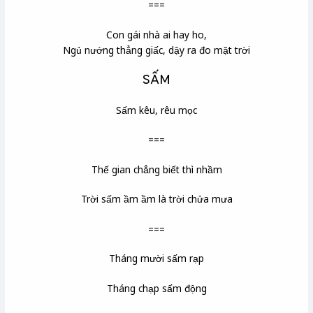
===
Con gái nhà ai hay ho,
Ngủ nướng thẳng giấc, dậy ra đo mặt trời
SẤM
Sấm kêu, rêu mọc
===
Thế gian chẳng biết thì nhầm
Trời sấm ầm ầm là trời chửa mưa
===
Tháng mười sấm rạp
Tháng chạp sấm động