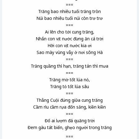
===
Trăng bao nhiêu tuổi trăng tròn
Núi bao nhiêu tuổi núi còn trơ trơ
===
Ai lên cho tới cung trăng,
Nhắn con vịt nước đừng ăn cá trời
Hỡi con vịt nước kia ơi
Sao mày vùng vẫy ở nơi sông Hà
===
Trăng quầng thì hạn, trăng tán thì mưa
===
Trăng mờ tốt lúa nỏ,
Trăng tỏ tốt lúa sâu
===
Thằng Cuội đứng giữa cung trăng
Cầm rìu
cầm rựa
đốn săng
, kiền kiền
===
Đố ai lượm
đá quăng
trời
Đem gàu
tát biển, ghẹo người trong trăng
===