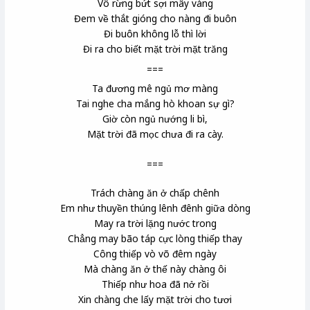
Vô rừng bứt sợi mây vàng
Đem về thắt gióng cho nàng đi buôn
Đi buôn không lỗ thì lời
Đi ra cho biết mặt trời mặt trăng
===
Ta đương mê ngủ mơ màng
Tai nghe cha mắng hò khoan
sự gì?
Giờ còn ngủ nướng li bì,
Mặt trời đã mọc chưa đi ra cày.
===
Trách chàng ăn ở chấp chênh
Em như thuyền thúng
lênh đênh giữa dòng
May ra trời lặng nước trong
Chẳng may bão táp cực lòng thiếp thay
Công thiếp vò võ đêm ngày
Mà chàng ăn ở thế này chàng ôi
Thiếp như hoa đã nở rồi
Xin chàng che lấy mặt trời cho tươi