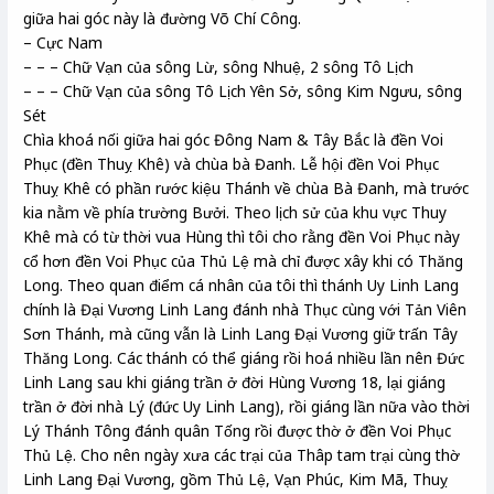
giữa hai góc này là đường Võ Chí Công.
– Cực Nam
– – – Chữ Vạn của sông Lừ, sông Nhuệ, 2 sông Tô Lịch
– – – Chữ Vạn của sông Tô Lịch Yên Sở, sông Kim Ngưu, sông
Sét
Chìa khoá nối giữa hai góc Đông Nam & Tây Bắc là đền Voi
Phục (đền Thuỵ Khê) và chùa bà Đanh. Lễ hội đền Voi Phục
Thuỵ Khê có phần rước kiệu Thánh về chùa Bà Đanh, mà trước
kia nằm về phía trường Bưởi. Theo lịch sử của khu vực Thuy
Khê mà có từ thời vua Hùng thì tôi cho rằng đền Voi Phục này
cổ hơn đền Voi Phục của Thủ Lệ mà chỉ được xây khi có Thăng
Long. Theo quan điểm cá nhân của tôi thì thánh Uy Linh Lang
chính là Đại Vương Linh Lang đánh nhà Thục cùng với Tản Viên
Sơn Thánh, mà cũng vẫn là Linh Lang Đại Vương giữ trấn Tây
Thăng Long. Các thánh có thể giáng rồi hoá nhiều lần nên Đức
Linh Lang sau khi giáng trần ở đời Hùng Vương 18, lại giáng
trần ở đời nhà Lý (đức Uy Linh Lang), rồi giáng lần nữa vào thời
Lý Thánh Tông đánh quân Tống rồi được thờ ở đền Voi Phục
Thủ Lệ. Cho nên ngày xưa các trại của Thâp tam trại cùng thờ
Linh Lang Đại Vương, gồm Thủ Lệ, Vạn Phúc, Kim Mã, Thuỵ