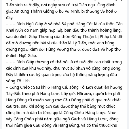
Tiến sinh ra ở đây, nơi ngày xưa có trại Tiên ngư. Ông đánh
giặc Ân cùng Thánh Gióng ở bộ Vũ Ninh, bị thương về hoá ở
đây.
– – – Đình Ngũ Giáp ở số nhà 54 phố Hàng Cót là của thôn Tân
Khai (vốn do năm giáp họp lại), ban đầu thờ thành hoàng làng,
sau do đình Giáp Thượng của thôn Đồng Thuận bị Pháp bắt dỡ
để mở đường nên bài vị của thần là Lý Tiến, một anh hùng
chống ngoại xâm đời Hùng Vương thứ 6, được đưa về hợp thờ
ở đình Ngũ Giáp.
– – – Đình Giáp thượng có thể nói là có tuổi đời cao nhất trong
các đình của khu vực này, chịu một số phận vô cùng long đong.
Đây là điểm cực kỳ quan trọng của hệ thống năng lượng đầu
sông Tô Lịch
– Cống Chéo : Sau khi ở Hàng Cá, sông Tô Lịch quặt lên hướng
Tây-Bắc theo phố Hàng Lược bây giờ. Hồi xưa, người bên phố
Hàng Đồng cũ muốn sang chợ Cầu Đông phải đi qua một chiếc
cầu tre, sau khi sông cạn cầu được thay thế bằng một chiếc
cống lớn mà dân ta từng gọi là Cống Chéo Hàng Lược. Như
vậy Cống Chéo phải nằm giữa ngõ Gạch và Hàng Lược, đồng
thời nằm giữa Cầu Đông và Hàng Đồng, và có thể thuộc khu