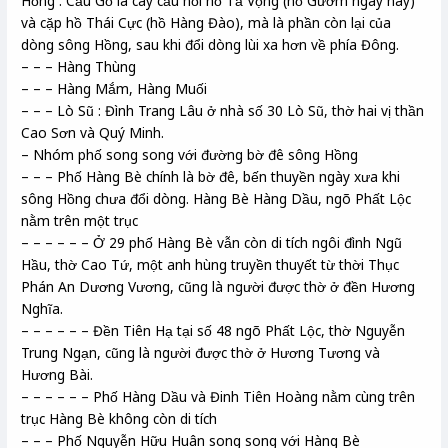
Hồng : Cầu Gỗ là cây cầu nối hồ Tả Vọng (hồ Gươm ngày nay)
và cặp hồ Thái Cực (hồ Hàng Đào), mà là phần còn lại của
dòng sông Hồng, sau khi đổi dòng lùi xa hơn về phía Đông.
– – – Hàng Thùng
– – – Hàng Mắm, Hàng Muối
– – – Lò Sũ : Đình Trang Lâu ở nhà số 30 Lò Sũ, thờ hai vị thần
Cao Sơn và Quý Minh.
– Nhóm phố song song với đường bờ đê sông Hồng
– – – Phố Hàng Bè chính là bờ đê, bến thuyền ngày xưa khi
sông Hồng chưa đổi dòng. Hàng Bè Hàng Dầu, ngõ Phất Lộc
nằm trên một trục
– – – – – – Ở 29 phố Hàng Bè vẫn còn di tích ngôi đình Ngũ
Hầu, thờ Cao Tứ, một anh hùng truyền thuyết từ thời Thục
Phán An Dương Vương, cũng là người được thờ ở đền Hương
Nghĩa.
– – – – – – Đền Tiên Hạ tại số 48 ngõ Phất Lộc, thờ Nguyễn
Trung Ngạn, cũng là người được thờ ở Hương Tương và
Hương Bài.
– – – – – – Phố Hàng Dầu và Đinh Tiên Hoàng nằm cùng trên
trục Hàng Bè không còn di tích
– – – Phố Nguyễn Hữu Huân song song với Hàng Bè