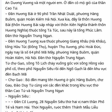
An Dương Vương và một người em. Ở đền có mộ gió của thần
Cao Tứ.
– Đền Hương Bài ở 90 phố Trần Nhật Duật, phường Hàng
Buồm, quận Hoàn Kiếm Hà Nội. Xưa kia, đây là thôn Hương
Bài (thôn Hương Bài sáp nhập với thôn Kiên Nghĩa thành thôn
Hương Nghĩa) thuộc tổng Tả Túc, sau này là tổng Phúc Lâm.
Đền thờ Nguyễn Trung Ngạn.
– Đền Hương Tượng xưa thuộc phường Giang Khẩu (Hà Khẩu),
tổng Hữu Túc (Đông Thọ), huyện Thọ Xương, phủ Hoài Đức,
ngày nay là số 64 phố Mã Mây, phường Hàng Buồm, quận
Hoàn Kiếm, Hà Nội. Đền thờ Nguyễn Trung Ngạn.
Từ chợ Gạo, sông Tô Lịch chảy vuông góc với sông Hồng vào
phố cổ, theo phố Nguyễn Siêu rồi đến Ngõ Gạch là đến khu vực
đền Bạch Mã
– Chợ Gạo : Bộ đền mang tên Hương ở góc Hàng Buồm, chợ
Gaọ, Đào Duy Từ cùng với các đền khác trong khu vực thờ
thần Cao Tứ và Nguyễn Trung Ngạn
– Nguyễn Siêu :
– – – Đền Cổ Lượng, 28 Nguyễn Siêu thờ hai vị nam thần Phổ
Tế và Nam Hải. Thời Nguyễn, rước thêm Thánh Mẫu Liễu