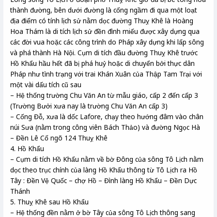
thành đường, bên dưới đường là cống ngầm đi qua một loạt
địa điểm có tính lịch sử nằm dọc đường Thuỵ Khê là Hoàng
Hoa Thám là di tích lịch sử đền đình miếu được xây dựng qua
các đời vua hoặc các công trình do Pháp xây dựng khi lấp sông
và phá thành Hà Nội. Cụm di tích đầu đường Thuỵ Khê trước
Hồ Khẩu hầu hết đã bị phá huỷ hoặc di chuyển bởi thực dân
Pháp như tình trạng với trai Khán Xuân của Thập Tam Trại với
một vài dấu tích cũ sau
– Hệ thống trường Chu Văn An từ mẫu giáo, cấp 2 đến cấp 3
(Trường Bưởi xưa nay là trường Chu Văn An cấp 3)
– Cống Đỗ, xưa là dốc Lafore, chạy theo hướng đâm vào chân
núi Sưa (nằm trong công viên Bách Thảo) và đường Ngọc Hà
– Đền Lê Cố ngõ 124 Thuỵ Khê
4. Hồ Khẩu
– Cụm di tích Hồ Khẩu nằm về bờ Đông của sông Tô Lịch nằm
dọc theo trục chính của làng Hồ Khẩu thông từ Tô Lịch ra Hồ
Tây : Đền Vệ Quốc – chợ Hồ – Đình làng Hồ Khẩu – Đền Dực
Thánh
5. Thuỵ Khê sau Hồ Khẩu
– Hệ thống đền nằm ở bờ Tây của sông Tô Lịch thông sang