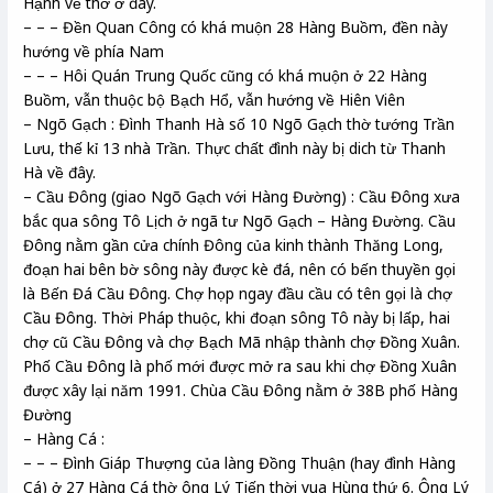
Hạnh về thờ ở đây.
– – – Đền Quan Công có khá muộn 28 Hàng Buồm, đền này
hướng về phía Nam
– – – Hôi Quán Trung Quốc cũng có khá muộn ở 22 Hàng
Buồm, vẫn thuộc bộ Bạch Hổ, vẫn hướng về Hiên Viên
– Ngõ Gạch : Đình Thanh Hà số 10 Ngõ Gạch thờ tướng Trần
Lưu, thế kỉ 13 nhà Trần. Thực chất đình này bị dich từ Thanh
Hà về đây.
– Cầu Đông (giao Ngõ Gạch với Hàng Đường) : Cầu Đông xưa
bắc qua sông Tô Lịch ở ngã tư Ngõ Gạch – Hàng Đường. Cầu
Đông nằm gần cửa chính Đông của kinh thành Thăng Long,
đoạn hai bên bờ sông này được kè đá, nên có bến thuyền gọi
là Bến Đá Cầu Đông. Chợ họp ngay đầu cầu có tên gọi là chợ
Cầu Đông. Thời Pháp thuộc, khi đoạn sông Tô này bị lấp, hai
chợ cũ Cầu Đông và chợ Bạch Mã nhập thành chợ Đồng Xuân.
Phố Cầu Đông là phố mới được mở ra sau khi chợ Đồng Xuân
được xây lại năm 1991. Chùa Cầu Đông nằm ở 38B phố Hàng
Đường
– Hàng Cá :
– – – Đình Giáp Thượng của làng Đồng Thuận (hay đình Hàng
Cá) ở 27 Hàng Cá thờ ông Lý Tiến thời vua Hùng thứ 6. Ông Lý