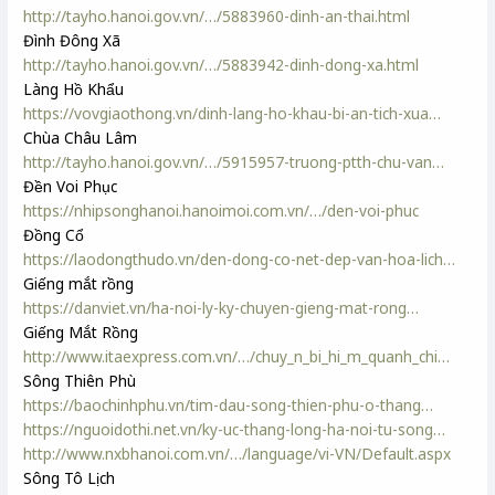
http://tayho.hanoi.gov.vn/…/5883960-dinh-an-thai.html
Đình Đông Xã
http://tayho.hanoi.gov.vn/…/5883942-dinh-dong-xa.html
Làng Hồ Khẩu
https://vovgiaothong.vn/dinh-lang-ho-khau-bi-an-tich-xua…
Chùa Châu Lâm
http://tayho.hanoi.gov.vn/…/5915957-truong-ptth-chu-van…
Đền Voi Phục
https://nhipsonghanoi.hanoimoi.com.vn/…/den-voi-phuc
Đồng Cổ
https://laodongthudo.vn/den-dong-co-net-dep-van-hoa-lich…
Giếng mắt rồng
https://danviet.vn/ha-noi-ly-ky-chuyen-gieng-mat-rong…
Giếng Mắt Rồng
http://www.itaexpress.com.vn/…/chuy_n_bi_hi_m_quanh_chi…
Sông Thiên Phù
https://baochinhphu.vn/tim-dau-song-thien-phu-o-thang…
https://nguoidothi.net.vn/ky-uc-thang-long-ha-noi-tu-song…
http://www.nxbhanoi.com.vn/…/language/vi-VN/Default.aspx
Sông Tô Lịch