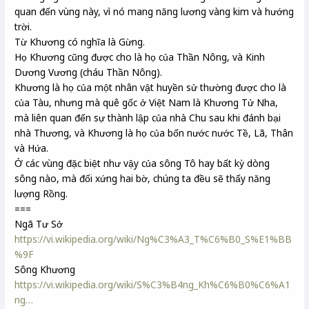
quan đến vùng này, vì nó mang năng lương vàng kim và hướng
trời.
Từ Khương có nghĩa là Gừng.
Họ Khương cũng được cho là họ của Thần Nông, và Kinh
Dương Vương (cháu Thần Nông).
Khương là họ của một nhân vật huyền sử thường được cho là
của Tàu, nhưng mà quê gốc ở Việt Nam là Khương Tử Nha,
mà liên quan đến sự thành lập của nhà Chu sau khi đánh bại
nhà Thương, và Khương là họ của bốn nước nước Tề, Lã, Thân
và Hứa.
Ở các vùng đặc biệt như vậy của sông Tô hay bất kỳ dòng
sông nào, mà đối xứng hai bờ, chúng ta đều sẽ thấy năng
lượng Rồng.
===
Ngã Tư Sở
https://vi.wikipedia.org/wiki/Ng%C3%A3_T%C6%B0_S%E1%BB
%9F
Sông Khương
https://vi.wikipedia.org/wiki/S%C3%B4ng_Kh%C6%B0%C6%A1
ng…