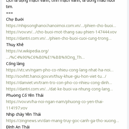
Lịch là động mạch vành, tĩnh mạch vành, là dòng máu nuôi
tim.
===
Chợ Bưởi
https://nhipsonghanoi.hanoimoi.com.vn/…/phien-cho-buoi…
https://vov.vn/…/cho-buoi-mot-thang-sau-phien-147444.vov
https://dantri.com.vn/…/phien-cho-buoi-cuoi-cung-trong…
Thuỵ Khê
https://vi.wikipedia.org/
…/%C4%90%C6%B0%E1%BB%9Dng_Th…
Cổng làng
https://vtc.vn/ngam-pho-co-nhieu-cong-lang-nhat-ha-noi…
http://sovhtt.hanoi.gov.vn/thuy-khue-giu-hon-viet-tu…/
https://danviet.vn/tram-tro-con-pho-co-nhieu-cong-dinh…
https://dantri.com.vn/…/dat-ke-buoi-va-nhung-cong-lang…
Phường Cổ Yên Thái
https://vov.vn/ha-noi-ngan-nam/phuong-co-yen-thai-
114197.vov
Nhịp chày Yên Thái
https://zingnews.vn/dan-mang-truy-goc-canh-ga-tho-xuong…
Đình An Thái