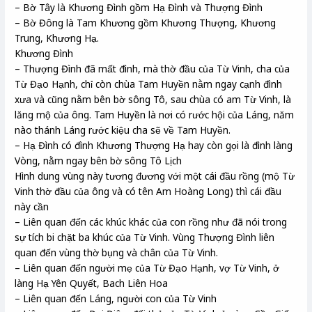
– Bờ Tây là Khương Đình gồm Hạ Đình và Thượng Đình
– Bờ Đông là Tam Khương gồm Khương Thượng, Khương
Trung, Khương Hạ.
Khương Đình
– Thượng Đình đã mất đình, mà thờ đầu của Từ Vinh, cha của
Từ Đạo Hạnh, chỉ còn chùa Tam Huyền nằm ngay cạnh đình
xưa và cũng nằm bên bờ sông Tô, sau chùa có am Từ Vinh, là
lăng mộ của ông. Tam Huyền là nơi có rước hội của Láng, năm
nào thánh Láng rước kiệu cha sẽ về Tam Huyền.
– Hạ Đình có đình Khương Thượng Hạ hay còn gọi là đình làng
Vòng, nằm ngay bên bờ sông Tô Lịch
Hình dung vùng này tương đương với một cái đầu rồng (mộ Từ
Vinh thờ đầu của ông và có tên Am Hoàng Long) thì cái đầu
này cần
– Liên quan đến các khúc khác của con rồng như đã nói trong
sự tích bi chặt ba khúc của Từ Vinh. Vùng Thượng Đình liên
quan đến vùng thờ bụng và chân của Từ Vinh.
– Liên quan đến người mẹ của Từ Đạo Hạnh, vợ Từ Vinh, ở
làng Hạ Yên Quyết, Bach Liên Hoa
– Liên quan đến Láng, người con của Từ Vinh