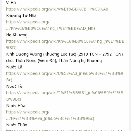
Vị Hà
https://vi.wikipedia.org/wiki/V%E1%BB%8B_H%C3%A0
Khương Tử Nha
https://vi.wikipedia.org/
…/Kh%C6%B0%C6%A1ng_T%E1%BB%AD_Nha
Họ Khương
https://vi.wikipedia.org/wiki/Kh%C6%B0%C6%A1ng_(h%E1%BB
%8D)
Kinh Dương Vương (Khương Lộc Tục) (2919 TCN – 2792 TCN)
chút Thần Nông (Viêm Đế), Thần Nông họ Khương.
Nước Lã
https://vi.wikipedia.org/wiki/L%C3%A3_(n%C6%B0%E1%BB%9
Bc)…
Nước Tề
https://vi.wikipedia.org/wiki/T%E1%BB%81_(n%C6%B0%E1%B
B%9Bc)
Nước Hứa
https://vi.wikipedia.org/
…/H%E1%BB%A9a_(n%C6%B0%E1%BB%9Bc)
Nước Thân