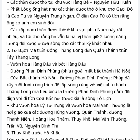
– Các thần được thờ tại khu vưc Hàng Bè – Nguyễn Hữu Huân
– Phất Lộc giống hệt như các thần được thờ ở khu chợ Gạo. Đó
là Cao Tứ và Nguyễn Trung Ngạn. Ở đền Cao Tứ có tích rằng
ông có anh em sinh đôi.
– Các cặp nam thần được thờ ở khu vực phía Nam này rất
nhiều, và tôi cho rằng họ vẫn là hai vị thần giữ 2 luồng năng
lương đối xứng ở cửa sông cho các thời kỳ khác nhau.
2. Từ Bạch Mã trấn Đông Thăng Long đến Quán Thánh trấn
Tây Thăng Long
– Vườn hoa Hàng Đậu và bốt Hàng Đậu
– Đường Phan Đình Phùng (phía ngoài mặt bắc thành Hà Nội)
– Cửa Bắc thành Hà Nội – Đường Phan Đình Phùng : Pháp đã
xây một loạt công trình để lấp sông cùng với việc phá thành
Thăng Long mà tiêu biểu là trường Phan Đình Phùng nằm đối
diện với di tích Cửa Bắc nơi trước kia là sông Tô Lịch
– Khu vườn hoa Lý Tự Trọng và vườn hoa Mai Văn Thưởng là
nơi giao của các đường Hùng Vương, Quán Thánh, đường
Thanh Niên, Hoàng Hoa Thám, Thuỵ Khê, Mai Văn Thưởng,
Trấn Vũ, Nguyễn Đình Thi
3. Thuỵ Khê trước Hồ Khẩu
Lòng sông Tô Lịch ở đoạn phố Thuỵ Khê giờ đã bị bê tông hoá