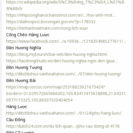
https://vi.wikipedia.org/wiki/S%C3%B4ng_T%C3%B4_L%E1%B
B%8Bch
https://nhipsonghanoi.hanoimoi.com.vn/…/hoi-sinh-mot…
https://daihocpccc.bocongan.gov.vn/?p=178532
https://hinhanhvietnam.com/song-lich-xua/
Cống Chéo Hàng Lược
https://www.facebook.com/…/a.10936…/1218354985277611/…
Đền Hương Nghĩa
https://blog.mytour.vn/bai-viet/den-huong-nghia.html
https://laodongthudo.vn/den-huong-nghia-ngoi-den-giua…
Đền Hương Tượng
http://ditichlichsu-vanhoahanoi.com/…/07/den-huong-tuong/
Đền Hương Bài
https://map.coccoc.com/map/25318823021673424?
borders=21.029572065666002,105.83417415618898,21.04331
0977115325,105.86507320404054
Hàng Lược
http://ditichlichsu-vanhoahanoi.com/…/01/24/pho-hang-luoc/
Cầu Đông
http://dulich24.com.vn/du-lich-quan…/pho-cau-dong-id-4176
Đền Cổ Lương