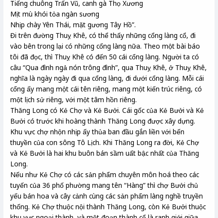
Tiếng chuông Trấn Vũ, canh gà Thọ Xương
Mịt mù khói tỏa ngàn sương
Nhịp chày Yên Thái, mặt gương Tây Hồ”.
Đi trên đường Thuỵ Khê, có thể thấy những cổng làng cổ, đi
vào bên trong lại có những cổng làng nữa. Theo một bài báo
tôi đã đọc, thì Thuỵ Khê có đến 50 cái cổng làng. Người ta có
câu “Qua đình ngả nón trông đình”, qua Thuỵ Khê, ở Thuỵ Khê,
nghĩa là ngày ngày đi qua cổng làng, đi dưới cổng làng. Mỗi cái
cổng ấy mang một cái tên riêng, mang một kiến trúc riêng, có
một lịch sử riêng, với một tâm hồn riêng.
Thăng Long có Kẻ Chợ và Kẻ Bưởi. Cái gốc của Kẻ Bưởi và Kẻ
Bưởi có trước khi hoàng thành Thăng Long được xây dựng.
Khu vực chợ nhộn nhịp ấy thủa ban đầu gắn liền với bến
thuyền của con sông Tô Lịch. Khi Thăng Long ra đời, Kẻ Chợ
và Kẻ Bưởi là hai khu buôn bán sầm uất bậc nhất của Thăng
Long.
Nếu như Kẻ Chợ có các sản phẩm chuyên môn hoá theo các
tuyến của 36 phố phường mang tên “Hàng” thì chợ Bưởi chủ
yếu bán hoa và cây cảnh cùng các sản phẩm làng nghề truyền
thống. Kẻ Chợ thuộc nội thành Thăng Long, còn Kẻ Bưởi thuộc
khu vực ngoại thành, và một đoạn thành cổ là ranh giới giữa