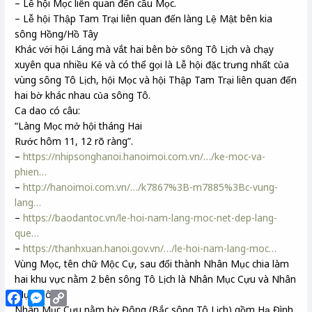
– Lễ hội Mọc liên quan đến cầu Mọc.
– Lễ hội Thập Tam Trại liên quan đến làng Lệ Mật bên kia
sông Hồng/Hồ Tây
Khác với hội Láng mà vắt hai bên bờ sông Tô Lịch và chạy
xuyên qua nhiều Kẻ và có thể gọi là Lễ hội đặc trưng nhất của
vùng sông Tô Lịch, hội Mọc và hội Thập Tam Trại liên quan đến
hai bờ khác nhau của sông Tô.
Ca dao có câu:
“Làng Mọc mở hội tháng Hai
Rước hôm 11, 12 rõ ràng”.
–
https://nhipsonghanoi.hanoimoi.com.vn/…/ke-moc-va-
phien…
–
http://hanoimoi.com.vn/…/k7867%3B-m7885%3Bc-vung-
lang…
–
https://baodantoc.vn/le-hoi-nam-lang-moc-net-dep-lang-
que…
–
https://thanhxuan.hanoi.gov.vn/…/le-hoi-nam-lang-moc…
Vùng Mọc, tên chữ Mộc Cự, sau đổi thành Nhân Mục chia làm
hai khu vực nằm 2 bên sông Tô Lịch là Nhân Mục Cựu và Nhân
Mục Môn
Facebook
Messenger
Copy
Link
Nhân Mục Cựu nằm bờ Đông (Bắc sông Tô Lịch) gồm Hạ Đình