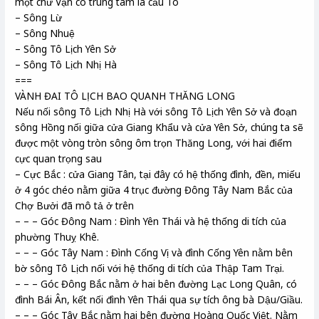
một chữ Vạn có trung tâm là cầu Tó
– Sông Lừ
– Sông Nhuệ
– Sông Tô Lịch Yên Sở
– Sông Tô Lịch Nhị Hà
===
VÀNH ĐAI TÔ LỊCH BAO QUANH THĂNG LONG
Nếu nối sông Tô Lịch Nhị Hà với sông Tô Lịch Yên Sở và đoạn
sông Hồng nối giữa cửa Giang Khẩu và cửa Yên Sở, chúng ta sẽ
được một vòng tròn sông ôm trọn Thăng Long, với hai điểm
cực quan trọng sau
– Cực Bắc : cửa Giang Tân, tại đây có hệ thống đình, đền, miếu
ở 4 góc chéo nằm giữa 4 trục đường Đông Tây Nam Bắc của
Chợ Bưởi đã mô tả ở trên
– – – Góc Đông Nam : Đình Yên Thái và hệ thống di tích của
phường Thuỵ Khê.
– – – Góc Tây Nam : Đình Cống Vị và đình Cống Yên nằm bên
bờ sông Tô Lịch nối với hệ thống di tích của Thập Tam Trại.
– – – Góc Đông Bắc nằm ở hai bên đường Lạc Long Quân, có
đình Bái Ân, kết nối đình Yên Thái qua sự tích ông bà Dậu/Giầu.
– – – Góc Tây Bắc nằm hai bên đường Hoàng Quốc Việt. Nằm