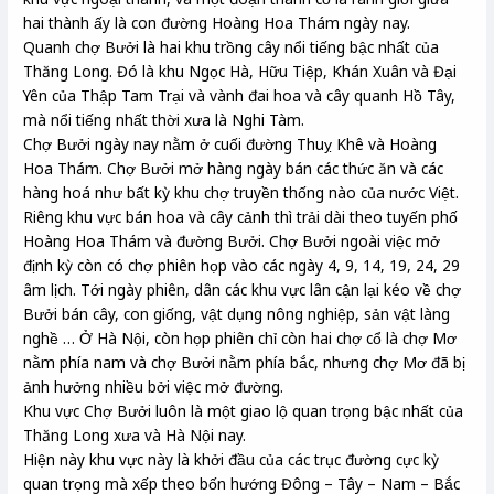
hai thành ấy là con đường Hoàng Hoa Thám ngày nay.
Quanh chợ Bưởi là hai khu trồng cây nổi tiếng bậc nhất của
Thăng Long. Đó là khu Ngọc Hà, Hữu Tiệp, Khán Xuân và Đại
Yên của Thập Tam Trại và vành đai hoa và cây quanh Hồ Tây,
mà nổi tiếng nhất thời xưa là Nghi Tàm.
Chợ Bưởi ngày nay nằm ở cuối đường Thuỵ Khê và Hoàng
Hoa Thám. Chợ Bưởi mở hàng ngày bán các thức ăn và các
hàng hoá như bất kỳ khu chợ truyền thống nào của nước Việt.
Riêng khu vực bán hoa và cây cảnh thì trải dài theo tuyến phố
Hoàng Hoa Thám và đường Bưởi. Chợ Bưởi ngoài việc mở
định kỳ còn có chợ phiên họp vào các ngày 4, 9, 14, 19, 24, 29
âm lịch. Tới ngày phiên, dân các khu vực lân cận lại kéo về chợ
Bưởi bán cây, con giống, vật dụng nông nghiệp, sản vật làng
nghề … Ở Hà Nội, còn họp phiên chỉ còn hai chợ cổ là chợ Mơ
nằm phía nam và chợ Bưởi nằm phía bắc, nhưng chợ Mơ đã bị
ảnh hưởng nhiều bởi việc mở đường.
Khu vực Chợ Bưởi luôn là một giao lộ quan trọng bậc nhất của
Thăng Long xưa và Hà Nội nay.
Hiện này khu vực này là khởi đầu của các trục đường cực kỳ
quan trọng mà xếp theo bốn hướng Đông – Tây – Nam – Bắc