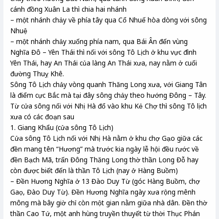
cánh đồng Xuân La thì chia hai nhánh
– một nhánh chảy về phía tây qua Cổ Nhuế hòa dòng với sông
Nhuệ
– một nhánh chảy xuống phía nam, qua Bái Ân đến vùng
Nghĩa Đô – Yên Thái thì nối với sông Tô Lịch ở khu vực đình
Yên Thái, hay An Thái của làng An Thái xưa, nay nằm ở cuối
đường Thuỵ Khê.
Sông Tô Lịch chảy vòng quanh Thăng Long xưa, với Giang Tân
là điểm cực Bắc mà tại đây sông chảy theo hướng Đông – Tây.
Từ cửa sông nối với Nhị Hà đổ vào khu Kẻ Chợ thì sông Tô lịch
xưa có các đoạn sau
1. Giang Khẩu (cửa sông Tô Lịch)
Cửa sông Tô Lịch nối với Nhị Hà nằm ở khu chợ Gạo giữa các
đền mang tên “Hương” mà trước kia ngày lễ hội đều rước về
đền Bạch Mã, trấn Đông Thăng Long thờ thần Long Đỗ hay
còn được biết đến là thần Tô Lịch (nay ở Hàng Buồm)
– Đền Hương Nghĩa ở 13 Đào Duy Từ (góc Hàng Buồm, chợ
Gaọ, Đào Duy Từ). Đền Hương Nghĩa ngày xưa rộng mênh
mông mà bây giờ chỉ còn một gian nằm giữa nhà dân. Đền thờ
thần Cao Tứ, một anh hùng truyền thuyết từ thời Thục Phán