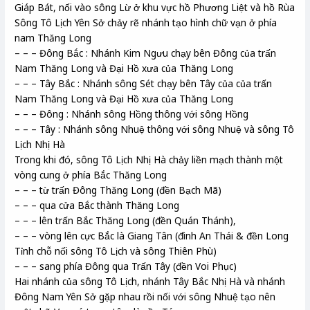
Giáp Bát, nối vào sông Lừ ở khu vực hồ Phương Liệt và hồ Rùa
Sông Tô Lịch Yên Sở chảy rẽ nhánh tạo hình chữ vạn ở phía
nam Thăng Long
– – – Đông Bắc : Nhánh Kim Ngưu chạy bên Đông của trấn
Nam Thăng Long và Đại Hồ xưa của Thăng Long
– – – Tây Bắc : Nhánh sông Sét chạy bên Tây của của trấn
Nam Thăng Long và Đại Hồ xưa của Thăng Long
– – – Đông : Nhánh sông Hồng thông với sông Hồng
– – – Tây : Nhánh sông Nhuệ thông với sông Nhuệ và sông Tô
Lịch Nhị Hà
Trong khi đó, sông Tô Lịch Nhị Hà chảy liền mạch thành một
vòng cung ở phía Bắc Thăng Long
– – – từ trấn Đông Thăng Long (đền Bạch Mã)
– – – qua cửa Bắc thành Thăng Long
– – – lên trấn Bắc Thăng Long (đền Quán Thánh),
– – – vòng lên cực Bắc là Giang Tân (đình An Thái & đền Long
Tỉnh chỗ nối sông Tô Lịch và sông Thiên Phù)
– – – sang phía Đông qua Trấn Tây (đền Voi Phục)
Hai nhánh của sông Tô Lịch, nhánh Tây Bắc Nhị Hà và nhánh
Đông Nam Yên Sở gặp nhau rồi nối với sông Nhuệ tạo nên