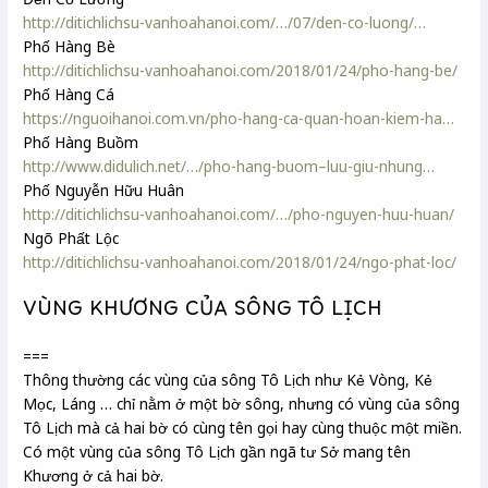
http://ditichlichsu-vanhoahanoi.com/…/07/den-co-luong/…
Phố Hàng Bè
http://ditichlichsu-vanhoahanoi.com/2018/01/24/pho-hang-be/
Phố Hàng Cá
https://nguoihanoi.com.vn/pho-hang-ca-quan-hoan-kiem-ha…
Phố Hàng Buồm
http://www.didulich.net/…/pho-hang-buom–luu-giu-nhung…
Phố Nguyễn Hữu Huân
http://ditichlichsu-vanhoahanoi.com/…/pho-nguyen-huu-huan/
Ngõ Phất Lộc
http://ditichlichsu-vanhoahanoi.com/2018/01/24/ngo-phat-loc/
VÙNG KHƯƠNG CỦA SÔNG TÔ LỊCH
===
Thông thường các vùng của sông Tô Lịch như Kẻ Vòng, Kẻ
Mọc, Láng … chỉ nằm ở một bờ sông, nhưng có vùng của sông
Tô Lịch mà cả hai bờ có cùng tên gọi hay cùng thuộc một miền.
Có một vùng của sông Tô Lịch gần ngã tư Sở mang tên
Khương ở cả hai bờ.