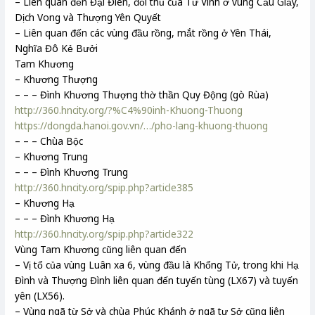
– Liên quan đến Đại Điên, đối thủ của Từ Vinh ở vùng Cầu Giấy,
Dịch Vong và Thượng Yên Quyết
– Liên quan đến các vùng đầu rồng, mắt rồng ở Yên Thái,
Nghĩa Đô Kẻ Bưởi
Tam Khương
– Khương Thượng
– – – Đình Khương Thượng thờ thần Quy Động (gò Rùa)
http://360.hncity.org/?%C4%90inh-Khuong-Thuong
https://dongda.hanoi.gov.vn/…/pho-lang-khuong-thuong
– – – Chùa Bộc
– Khương Trung
– – – Đình Khương Trung
http://360.hncity.org/spip.php?article385
– Khương Hạ
– – – Đình Khương Hạ
http://360.hncity.org/spip.php?article322
Vùng Tam Khương cũng liên quan đến
– Vị tổ của vùng Luân xa 6, vùng đầu là Khổng Tử, trong khi Hạ
Đình và Thượng Đình liên quan đến tuyến tùng (LX67) và tuyến
yên (LX56).
– Vùng ngã từ Sở và chùa Phúc Khánh ở ngã tư Sở cũng liên