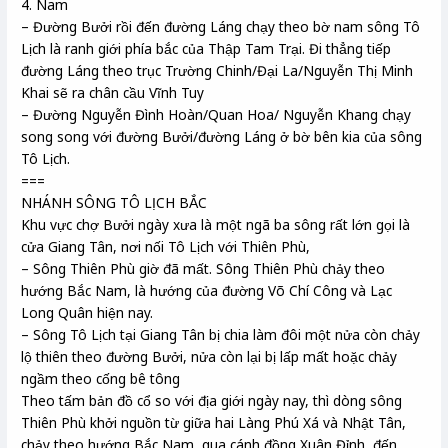
4. Nam
– Đường Bưởi rồi đến đường Láng chạy theo bờ nam sông Tô
Lịch là ranh giới phía bắc của Thập Tam Trại. Đi thẳng tiếp
đường Láng theo trục Trường Chinh/Đại La/Nguyễn Thị Minh
Khai sẽ ra chân cầu Vĩnh Tuy
– Đường Nguyễn Đình Hoàn/Quan Hoa/ Nguyễn Khang chạy
song song với đường Bưởi/đường Láng ở bờ bên kia của sông
Tô Lịch.
===
NHÁNH SÔNG TÔ LỊCH BẮC
Khu vực chợ Bưởi ngày xưa là một ngã ba sông rất lớn gọi là
cửa Giang Tân, nơi nối Tô Lịch với Thiên Phù,
– Sông Thiên Phù giờ đã mất. Sông Thiên Phù chảy theo
hướng Bắc Nam, là hướng của đường Võ Chí Công và Lạc
Long Quân hiện nay.
– Sông Tô Lịch tại Giang Tân bị chia làm đôi một nửa còn chảy
lộ thiên theo đường Bưởi, nửa còn lại bị lấp mất hoặc chảy
ngầm theo cống bê tông
Theo tấm bản đồ cổ so với địa giới ngày nay, thì dòng sông
Thiên Phù khởi nguồn từ giữa hai Làng Phú Xá và Nhật Tân,
chảy theo hướng Bắc Nam, qua cánh đồng Xuân Đỉnh, đến