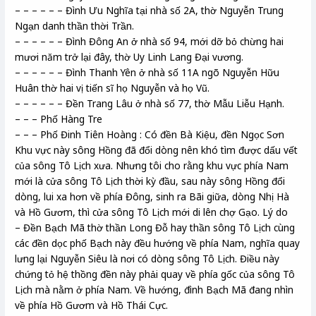
– – – – – – Đình Ưu Nghĩa tại nhà số 2A, thờ Nguyễn Trung
Ngạn danh thần thời Trần.
– – – – – – Đình Đông An ở nhà số 94, mới dỡ bỏ chừng hai
mươi năm trở lại đây, thờ Uy Linh Lang Đại vương.
– – – – – – Đình Thanh Yên ở nhà số 11A ngõ Nguyễn Hữu
Huân thờ hai vị tiến sĩ họ Nguyễn và họ Vũ.
– – – – – – Đền Trang Lâu ở nhà số 77, thờ Mẫu Liễu Hạnh.
– – – Phố Hàng Tre
– – – Phố Đinh Tiên Hoàng : Có đền Bà Kiệu, đền Ngọc Sơn
Khu vực này sông Hồng đã đổi dòng nên khó tìm được dấu vết
của sông Tô Lịch xưa. Nhưng tôi cho rằng khu vực phía Nam
mới là cửa sông Tô Lịch thời kỳ đầu, sau này sông Hồng đổi
dòng, lui xa hơn về phía Đông, sinh ra Bãi giữa, dòng Nhị Hà
và Hồ Gươm, thì cửa sông Tô Lịch mới di lên chợ Gạo. Lý do
– Đền Bạch Mã thờ thần Long Đỗ hay thần sông Tô Lịch cùng
các đền dọc phố Bạch này đều hướng về phía Nam, nghĩa quay
lưng lại Nguyễn Siêu là nơi có dòng sông Tô Lịch. Điều này
chứng tỏ hệ thồng đền này phải quay về phía gốc của sông Tô
Lịch mà nằm ở phía Nam. Về hướng, đình Bạch Mã đang nhìn
về phía Hồ Gươm và Hồ Thái Cực.