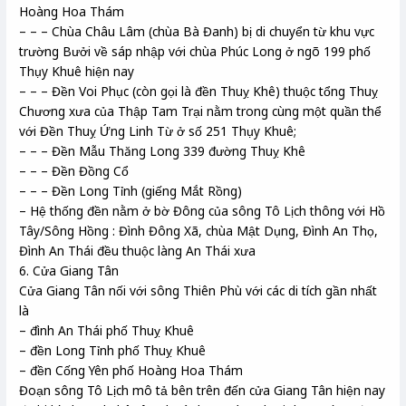
Hoàng Hoa Thám
– – – Chùa Châu Lâm (chùa Bà Đanh) bị di chuyển từ khu vực
trường Bưởi về sáp nhập với chùa Phúc Long ở ngõ 199 phố
Thụy Khuê hiện nay
– – – Đền Voi Phục (còn gọi là đền Thuỵ Khê) thuộc tổng Thuỵ
Chương xưa của Thập Tam Trại nằm trong cùng một quần thể
với Đền Thuỵ Ứng Linh Từ ở số 251 Thụy Khuê;
– – – Đền Mẫu Thăng Long 339 đường Thuỵ Khê
– – – Đền Đồng Cổ
– – – Đền Long Tỉnh (giếng Mắt Rồng)
– Hệ thống đền nằm ở bờ Đông của sông Tô Lịch thông với Hồ
Tây/Sông Hồng : Đình Đông Xã, chùa Mật Dụng, Đình An Thọ,
Đình An Thái đều thuộc làng An Thái xưa
6. Cửa Giang Tân
Cửa Giang Tân nối với sông Thiên Phù với các di tích gần nhất
là
– đình An Thái phố Thuỵ Khuê
– đền Long Tỉnh phố Thuỵ Khuê
– đền Cống Yên phố Hoàng Hoa Thám
Đoạn sông Tô Lịch mô tả bên trên đến cửa Giang Tân hiện nay