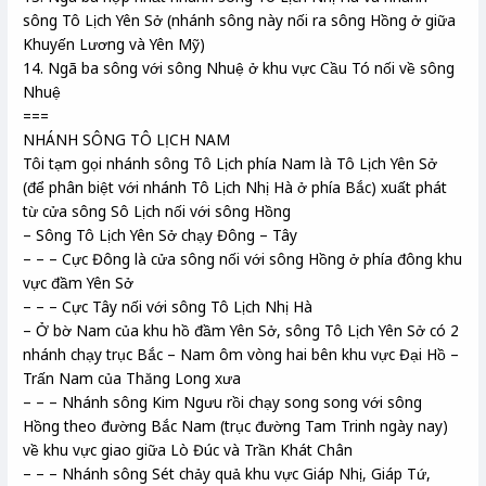
sông Tô Lịch Yên Sở (nhánh sông này nối ra sông Hồng ở giữa
Khuyến Lương và Yên Mỹ)
14. Ngã ba sông với sông Nhuệ ở khu vực Cầu Tó nối về sông
Nhuệ
===
NHÁNH SÔNG TÔ LỊCH NAM
Tôi tạm gọi nhánh sông Tô Lịch phía Nam là Tô Lịch Yên Sở
(để phân biệt với nhánh Tô Lịch Nhị Hà ở phía Bắc) xuất phát
từ cửa sông Sô Lịch nối với sông Hồng
– Sông Tô Lịch Yên Sở chạy Đông – Tây
– – – Cực Đông là cửa sông nối với sông Hồng ở phía đông khu
vực đầm Yên Sở
– – – Cực Tây nối với sông Tô Lịch Nhị Hà
– Ở bờ Nam của khu hồ đầm Yên Sở, sông Tô Lịch Yên Sở có 2
nhánh chạy trục Bắc – Nam ôm vòng hai bên khu vực Đại Hồ –
Trấn Nam của Thăng Long xưa
– – – Nhánh sông Kim Ngưu rồi chạy song song với sông
Hồng theo đường Bắc Nam (trục đường Tam Trinh ngày nay)
về khu vực giao giữa Lò Đúc và Trần Khát Chân
– – – Nhánh sông Sét chảy quả khu vực Giáp Nhị, Giáp Tứ,