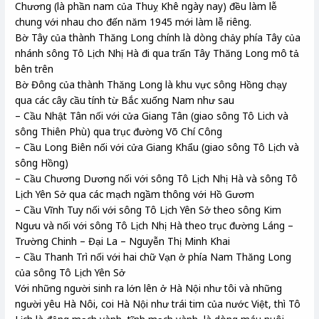
Chương (là phần nam của Thuỵ Khê ngày nay) đều làm lễ
chung với nhau cho đến năm 1945 mới làm lễ riêng.
Bờ Tây của thành Thăng Long chính là dòng chảy phía Tây của
nhánh sông Tô Lịch Nhị Hà đi qua trấn Tây Thăng Long mô tả
bên trên
Bờ Đông của thành Thăng Long là khu vực sông Hồng chạy
qua các cây cầu tính từ Bắc xuống Nam như sau
– Cầu Nhật Tân nối với cửa Giang Tân (giao sông Tô Lich và
sông Thiên Phù) qua trục đường Võ Chí Công
– Cầu Long Biên nối với cửa Giang Khẩu (giao sông Tô Lịch và
sông Hồng)
– Cầu Chương Dương nối với sông Tô Lịch Nhị Hà và sông Tô
Lịch Yên Sở qua các mạch ngầm thông với Hồ Gươm
– Cầu Vĩnh Tuy nối với sông Tô Lịch Yên Sở theo sông Kim
Ngưu và nối với sông Tô Lịch Nhị Hà theo trục đường Láng –
Trường Chinh – Đại La – Nguyễn Thị Minh Khai
– Cầu Thanh Trì nối với hai chữ Vạn ở phía Nam Thăng Long
của sông Tô Lịch Yên Sở
Với những người sinh ra lớn lên ở Hà Nội như tôi và những
người yêu Hà Nôi, coi Hà Nội như trái tim của nước Việt, thì Tô