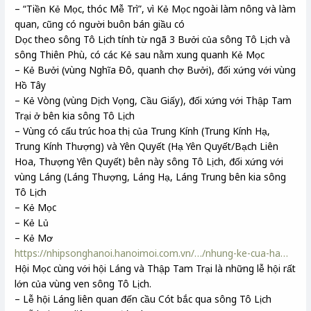
– “Tiền Kẻ Mọc, thóc Mễ Trì”, vì Kẻ Mọc ngoài làm nông và làm
quan, cũng có người buôn bán giầu có
Dọc theo sông Tô Lịch tính từ ngã 3 Bưởi của sông Tô Lịch và
sông Thiên Phù, có các Kẻ sau nằm xung quanh Kẻ Mọc
– Kẻ Bưởi (vùng Nghĩa Đô, quanh chợ Bưởi), đối xứng với vùng
Hồ Tây
– Kẻ Vòng (vùng Dịch Vọng, Cầu Giấy), đối xứng với Thập Tam
Trại ở bên kia sông Tô Lịch
– Vùng có cấu trúc hoa thị của Trung Kính (Trung Kính Hạ,
Trung Kính Thượng) và Yên Quyết (Hạ Yên Quyết/Bạch Liên
Hoa, Thượng Yên Quyết) bên này sông Tô Lịch, đối xứng với
vùng Láng (Láng Thượng, Láng Hạ, Láng Trung bên kia sông
Tô Lịch
– Kẻ Mọc
– Kẻ Lủ
– Kẻ Mơ
https://nhipsonghanoi.hanoimoi.com.vn/…/nhung-ke-cua-ha…
Hội Mọc cùng với hội Láng và Thập Tam Trại là những lễ hội rất
lớn của vùng ven sông Tô Lịch.
– Lễ hội Láng liên quan đến cầu Cót bắc qua sông Tô Lịch