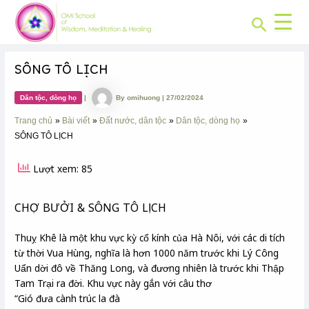
CHUYÊN
Skip
Post
MỤC:
Search
to
navigation
content
SÔNG TÔ LỊCH
Dân tộc, dòng họ
|
By
omihuong
|
27/02/2024
Trang chủ
Bài viết
Đất nước, dân tộc
Dân tộc, dòng họ
SÔNG TÔ LỊCH
Lượt xem: 85
CHỢ BƯỞI & SÔNG TÔ LỊCH
Thuỵ Khê là một khu vực kỳ cổ kính của Hà Nôi, với các di tích
từ thời Vua Hùng, nghĩa là hơn 1000 năm trước khi Lý Công
Uẩn dời đô về Thăng Long, và đương nhiên là trước khi Thập
Tam Trại ra đời. Khu vực này gắn với câu thơ
“Gió đưa cành trúc la đà