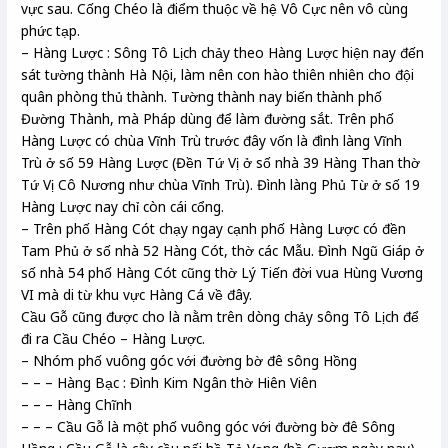
vực sau. Cống Chéo là điểm thuộc về hệ Vô Cực nên vô cùng
phức tạp.
– Hàng Lược : Sông Tô Lịch chảy theo Hàng Lược hiện nay đến
sát tường thành Hà Nội, làm nên con hào thiên nhiên cho đội
quân phòng thủ thành. Tường thành nay biến thành phố
Đường Thành, mà Pháp dùng để làm đường sắt. Trên phố
Hàng Lược có chùa Vĩnh Trù trước đây vốn là đình làng Vĩnh
Trù ở số 59 Hàng Lược (Đền Tứ Vị ở số nhà 39 Hàng Than thờ
Tứ Vị Cô Nương như chùa Vĩnh Trù). Đình làng Phủ Từ ở số 19
Hàng Lược nay chỉ còn cái cổng.
– Trên phố Hàng Cót chạy ngay cạnh phố Hàng Lược có đền
Tam Phủ ở số nhà 52 Hàng Cót, thờ các Mẫu. Đình Ngũ Giáp ở
số nhà 54 phố Hàng Cót cũng thờ Lý Tiến đời vua Hùng Vương
VI mà di từ khu vực Hàng Cá về đây.
Cầu Gỗ cũng được cho là nằm trên dòng chảy sông Tô Lịch để
đi ra Cầu Chéo – Hàng Lược.
– Nhóm phố vuông góc với đường bờ đê sông Hồng
– – – Hàng Bạc : Đình Kim Ngân thờ Hiên Viên
– – – Hàng Chĩnh
– – – Cầu Gỗ là một phố vuông góc với đường bờ đê Sông