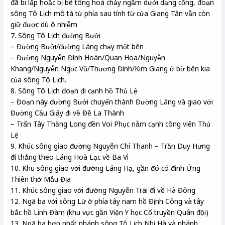
đã bi lấp hoặc bị bê tông hoá chảy ngầm dưới dạng cống, đoạn
sông Tô Lịch mô tà từ phía sau tính từ cửa Giang Tân vẫn còn
giữ được dù ô nhiễm
7. Sông Tô Lịch đường Bưởi
– Đường Bưởi/đường Láng chạy một bên
– Đường Nguyễn Đình Hoàn/Quan Hoa/Nguyễn
Khang/Nguyễn Ngọc Vũ/Thượng Đình/Kim Giang ở bờ bên kia
của sông Tô Lịch.
8. Sông Tô Lịch đoạn đi cạnh hồ Thủ Lệ
– Đoạn này đường Bưởi chuyển thành Đường Láng và giao với
Đường Cầu Giấy đi về Đê La Thành
– Trấn Tây Thăng Long đền Voi Phục nằm cạnh công viên Thủ
Lệ
9. Khúc sông giao đường Nguyễn Chí Thanh – Trần Duy Hưng
đi thẳng theo Láng Hoà Lạc về Ba Vì
10. Khu sông giao với đường Láng Hạ, gần đó có đình Ứng
Thiên thờ Mẫu Địa
11. Khúc sông giao với đường Nguyễn Trãi đi về Hà Đông
12. Ngã ba với sông Lừ ở phía tây nam hồ Định Công và tây
bắc hồ Linh Đàm (khu vực gần Viện Y học Cổ truyền Quân đội)
13. Ngã ba hợp nhất nhánh sông Tô Lịch Nhị Hà và nhánh