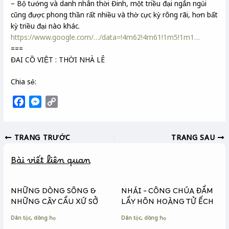
– Bộ tướng và danh nhân thời Đinh, một triều đại ngắn ngủi
cũng được phong thần rất nhiều và thờ cực kỳ rông rãi, hơn bất
kỳ triều đại nào khác.
https://www.google.com/…/data=!4m62!4m61!1m5!1m1…
===
ĐAI CỒ VIỆT : THỜI NHÀ LÊ
Chia sẻ:
F
M
C
a
e
o
c
s
p
TRANG TRƯỚC
TRANG SAU
e
s
y
b
e
L
Bài viết liên quan
o
n
i
o
g
n
k
e
k
NHỮNG DÒNG SÔNG &
NHÁI – CÔNG CHÚA ĐẦM
r
NHỮNG CÂY CẦU XỨ SỞ
LẦY HÔN HOÀNG TỬ ẾCH
Dân tộc, dòng họ
Dân tộc, dòng họ