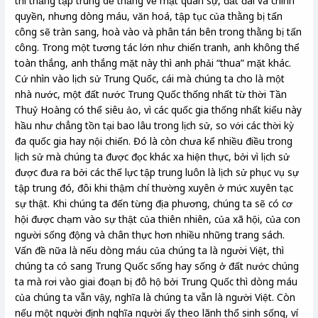
thì thằng tập trung dễ thắng về mặt quân sự, đất đai và chính
quyền, nhưng dòng máu, văn hoá, tập tục của thằng bị tấn
công sẽ tràn sang, hoà vào và phân tán bên trong thằng bị tấn
công. Trong một tương tác lớn như chiến tranh, anh không thể
toàn thắng, anh thắng mặt này thì anh phải “thua” mặt khác.
Cứ nhìn vào lịch sử Trung Quốc, cái mà chúng ta cho là một
nhà nước, một đất nước Trung Quốc thống nhất từ thời Tần
Thuỷ Hoàng có thể siêu ảo, vì các quốc gia thống nhất kiểu này
hầu như chẳng tồn tại bao lâu trong lịch sử, so với các thời kỳ
đa quốc gia hay nội chiến. Đó là còn chưa kể nhiều điều trong
lịch sử mà chúng ta được đọc khác xa hiện thực, bởi vì lịch sử
được đưa ra bởi các thế lực tập trung luôn là lịch sử phục vụ sự
tập trung đó, đôi khi thậm chí thường xuyên ở mức xuyên tạc
sự thật. Khi chúng ta đến từng địa phương, chúng ta sẽ có cơ
hội được chạm vào sự thật của thiên nhiên, của xã hội, của con
người sống động và chân thực hơn nhiều những trang sách.
Vấn đề nữa là nếu dòng máu của chúng ta là người Việt, thì
chúng ta có sang Trung Quốc sống hay sống ở đất nước chúng
ta mà rơi vào giai đoạn bị đô hộ bởi Trung Quốc thì dòng máu
của chúng ta vẫn vậy, nghĩa là chúng ta vẫn là người Việt. Còn
nếu một người định nghĩa người ấy theo lãnh thổ sinh sống, ví