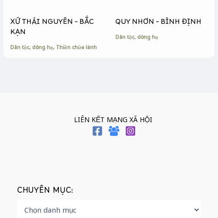
XỨ THÁI NGUYÊN – BẮC
QUY NHƠN – BÌNH ĐỊNH
KẠN
Dân tộc, dòng họ
Dân tộc, dòng họ
,
Thiền chữa lành
LIÊN KẾT MẠNG XÃ HỘI
CHUYÊN MỤC: