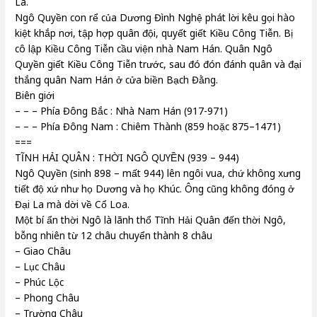
La.
Ngô Quyền con rể của Dương Đình Nghệ phát lời kêu gọi hào
kiệt khắp nơi, tập hợp quân đội, quyết giết Kiều Công Tiễn. Bị
cô lập Kiều Công Tiễn cầu viện nhà Nam Hán. Quân Ngô
Quyền giết Kiều Công Tiễn trước, sau đó đón đánh quân và đại
thắng quân Nam Hán ở cửa biền Bạch Đằng.
Biên giới
– – – Phía Đông Bắc : Nhà Nam Hán (917-971)
– – – Phía Đông Nam : Chiêm Thành (859 hoặc 875–1471)
===
TĨNH HẢI QUÂN : THỜI NGÔ QUYỀN (939 – 944)
Ngô Quyền (sinh 898 – mất 944) lên ngôi vua, chứ không xưng
tiết độ xứ như họ Dương và họ Khúc. Ông cũng không đóng ở
Đại La mà dời về Cổ Loa.
Một bí ẩn thời Ngô là lãnh thổ Tĩnh Hải Quân đến thời Ngô,
bỗng nhiên từ 12 châu chuyển thành 8 châu
– Giao Châu
– Lục Châu
– Phúc Lộc
– Phong Châu
– Trường Châu