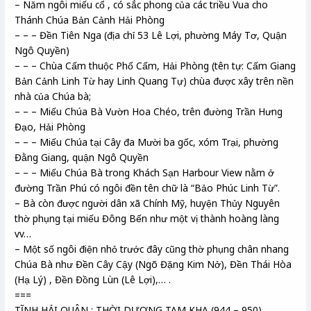
– Năm ngôi miếu cổ , có sắc phong của các triều Vua cho
Thánh Chúa Bản Cảnh Hải Phòng
– – – Đền Tiên Nga (địa chỉ 53 Lê Lợi, phường Máy Tơ, Quận
Ngô Quyền)
– – – Chùa Cấm thuộc Phố Cấm, Hải Phòng (tên tự: Cấm Giang
Bản Cảnh Linh Từ hay Linh Quang Tự) chùa được xây trên nền
nhà của Chúa bà;
– – – Miếu Chúa Bà Vườn Hoa Chéo, trên đường Trần Hưng
Đạo, Hải Phòng
– – – Miếu Chúa tại Cây đa Mười ba gốc, xóm Trại, phường
Đằng Giang, quận Ngô Quyền
– – – Miếu Chúa Bà trong Khách Sạn Harbour View nằm ở
đường Trần Phú có ngôi đền tên chữ là “Bảo Phúc Linh Từ”.
– Bà còn được người dân xã Chính Mỹ, huyện Thủy Nguyên
thờ phụng tại miếu Đông Bến như một vị thành hoàng làng
vv…
– Một số ngôi điện nhỏ trước đây cũng thờ phụng chân nhang
Chúa Bà như Đền Cây Cậy (Ngõ Đặng Kim Nở), Đền Thái Hòa
(Hạ Lý) , Đền Đồng Lùn (Lê Lợi),… .
===
TĨNH HẢI QUÂN : THỜI DƯƠNG TAM KHA (944 – 950)