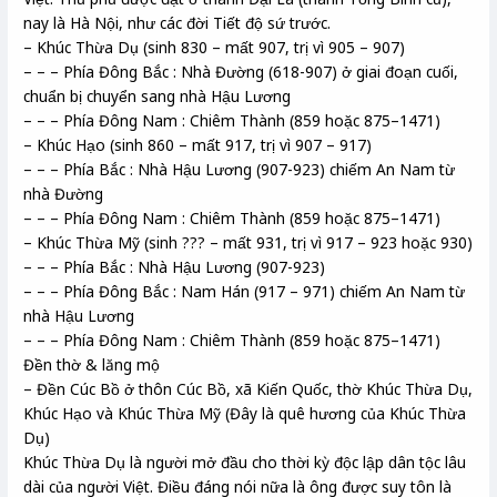
nay là Hà Nội, như các đời Tiết độ sứ trước.
– Khúc Thừa Dụ (sinh 830 – mất 907, trị vì 905 – 907)
– – – Phía Đông Bắc : Nhà Đường (618-907) ở giai đoạn cuối,
chuẩn bị chuyển sang nhà Hậu Lương
– – – Phía Đông Nam : Chiêm Thành (859 hoặc 875–1471)
– Khúc Hạo (sinh 860 – mất 917, trị vì 907 – 917)
– – – Phía Bắc : Nhà Hậu Lương (907-923) chiếm An Nam từ
nhà Đường
– – – Phía Đông Nam : Chiêm Thành (859 hoặc 875–1471)
– Khúc Thừa Mỹ (sinh ??? – mất 931, trị vì 917 – 923 hoặc 930)
– – – Phía Bắc : Nhà Hậu Lương (907-923)
– – – Phía Đông Bắc : Nam Hán (917 – 971) chiếm An Nam từ
nhà Hậu Lương
– – – Phía Đông Nam : Chiêm Thành (859 hoặc 875–1471)
Đền thờ & lăng mộ
– Đền Cúc Bồ ở thôn Cúc Bồ, xã Kiến Quốc, thờ Khúc Thừa Dụ,
Khúc Hạo và Khúc Thừa Mỹ (Đây là quê hương của Khúc Thừa
Dụ)
Khúc Thừa Dụ là người mở đầu cho thời kỳ độc lập dân tộc lâu
dài của người Việt. Điều đáng nói nữa là ông được suy tôn là