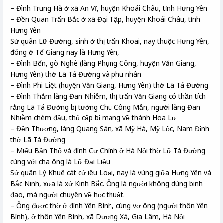
– Đình Trung Hà ở xã An Vĩ, huyện Khoái Châu, tỉnh Hưng Yên
– Đền Quan Trấn Bắc ở xã Đại Tập, huyện Khoái Châu, tỉnh
Hưng Yên
Sứ quân Lữ Đường, sinh ở thị trấn Khoai, nay thuộc Hưng Yên,
đóng ở Tế Giang nay là Hưng Yên,
– Đình Bến, gò Nghè (làng Phụng Công, huyện Văn Giang,
Hưng Yên) thờ Lã Tá Đường và phu nhân
– Đình Phi Liệt (huyện Văn Giang, Hưng Yên) thờ Lã Tá Đường
– Đình Thắm làng Đan Nhiễm, thị trấn Văn Giang có thần tích
rằng Lã Tá Đường bị tướng Chu Công Mẫn, người làng Đan
Nhiễm chém đầu, thủ cấp bị mang về thành Hoa Lư
– Đền Thượng, làng Quang Sán, xã Mỹ Hà, Mỹ Lộc, Nam Định
thờ Lã Tá Đường
– Miếu Bản Thổ và đình Cự Chính ở Hà Nội thờ Lữ Tá Đường
cùng với cha ông là Lữ Đại Liệu
Sứ quân Lý Khuê cát cứ iêu Loại, nay là vùng giữa Hưng Yên và
Bắc Ninh, xưa là xứ Kinh Bắc. Ông là người không dùng binh
đao, mà người chuyên về học thuật.
– Ông được thờ ở đình Yên Bình, cùng vợ ông (người thôn Yên
Bình), ở thôn Yên Bình, xã Dương Xá, Gia Lâm, Hà Nội