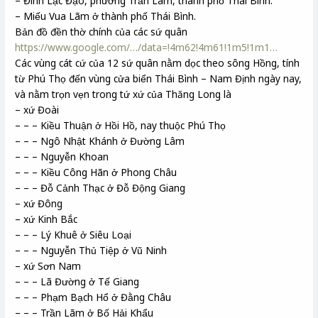
– Đình Lạc Đạo, phường Trần Lãm, thành phố Thái Bình.
– Miếu Vua Lãm ở thành phố Thái Bình.
Bản đồ đền thờ chính của các sứ quân
https://www.google.com/…/data=!4m62!4m61!1m5!1m1…
Các vùng cát cứ của 12 sứ quân nằm dọc theo sông Hồng, tính
từ Phú Thọ đến vùng cửa biển Thái Bình – Nam Định ngày nay,
và nằm trọn vẹn trong tứ xứ của Thăng Long là
– xứ Đoài
– – – Kiều Thuận ở Hồi Hồ, nay thuộc Phú Thọ
– – – Ngô Nhật Khánh ở Đường Lâm
– – – Nguyễn Khoan
– – – Kiều Công Hãn ở Phong Châu
– – – Đỗ Cảnh Thạc ở Đỗ Động Giang
– xứ Đông
– xứ Kinh Bắc
– – – Lý Khuê ở Siêu Loại
– – – Nguyễn Thủ Tiệp ở Vũ Ninh
– xứ Sơn Nam
– – – Lã Đường ở Tế Giang
– – – Phạm Bạch Hổ ở Đằng Châu
– – – Trần Lãm ở Bố Hải Khẩu