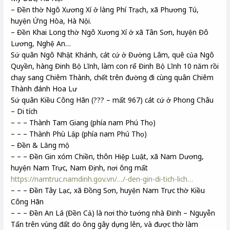
– Đền thờ Ngô Xương Xí ở làng Phí Trạch, xã Phương Tú,
huyện Ứng Hòa, Hà Nội.
– Đền Khai Long thờ Ngô Xương Xí ở xã Tân Sơn, huyện Đô
Lương, Nghệ An…
Sứ quân Ngô Nhật Khánh, cát cứ ở Đường Lâm, quê của Ngô
Quyền, hàng Đinh Bộ Lĩnh, làm con rể Đinh Bộ Lĩnh 10 năm rồi
chạy sang Chiêm Thành, chết trên đường đi cùng quân Chiêm
Thành đánh Hoa Lư
Sứ quân Kiều Công Hãn (??? – mất 967) cát cứ ở Phong Châu
– Di tích
– – – Thành Tam Giang (phía nam Phú Thọ)
– – – Thành Phù Lập (phía nam Phú Thọ)
– Đền & Lăng mộ
– – – Đền Gin xóm Chiền, thôn Hiệp Luật, xã Nam Dương,
huyện Nam Trực, Nam Định, nơi ông mất
https://namtruc.namdinh.gov.vn/…/-den-gin-di-tich-lich…
– – – Đền Tây Lạc, xã Đồng Sơn, huyện Nam Trực thờ Kiều
Công Hãn
– – – Đền An Lá (Đền Cả) là nơi thờ tướng nhà Đinh – Nguyễn
Tấn trên vùng đất do ông gây dựng lên, và được thờ làm