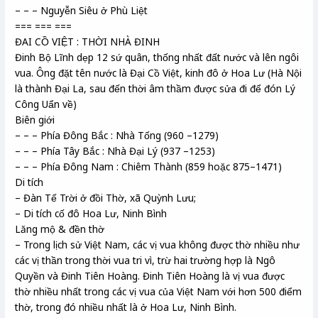
– – – Nguyễn Siêu ở Phù Liệt
=== === ===
ĐAI CỒ VIỆT : THỜI NHÀ ĐINH
Đinh Bộ Lĩnh dẹp 12 sứ quân, thống nhất đất nước và lên ngôi
vua. Ông đặt tên nước là Đại Cồ Việt, kinh đô ở Hoa Lư (Hà Nội
là thành Đại La, sau đến thời âm thầm được sửa đi để đón Lý
Công Uẩn về)
Biên giới
– – – Phía Đông Bắc : Nhà Tống (960 –1279)
– – – Phía Tây Bắc : Nhà Đại Lý (937 –1253)
– – – Phía Đông Nam : Chiêm Thành (859 hoặc 875–1471)
Di tích
– Đàn Tế Trời ở đồi Thờ, xã Quỳnh Lưu;
– Di tích cố đô Hoa Lư, Ninh Bình
Lăng mộ & đền thờ
– Trong lịch sử Việt Nam, các vị vua không được thờ nhiều như
các vị thần trong thời vua tri vì, trừ hai trường hợp là Ngô
Quyền và Đinh Tiên Hoàng. Đinh Tiên Hoàng là vị vua được
thờ nhiều nhất trong các vị vua của Việt Nam với hơn 500 điểm
thờ, trong đó nhiều nhất là ở Hoa Lư, Ninh Bình.