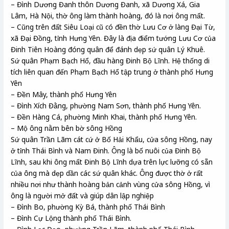
– Đình Dương Đanh thôn Dương Đanh, xã Dương Xá, Gia
Lâm, Hà Nội, thờ ông làm thành hoàng, đó là nơi ông mất.
– Cũng trên đất Siêu Loại cũ có đền thờ Lưu Cơ ở làng Đại Từ,
xã Đại Đồng, tỉnh Hưng Yên. Đây là địa điểm tướng Lưu Cơ của
Đinh Tiên Hoàng đóng quân để đánh dẹp sứ quân Lý Khuê.
Sứ quân Phạm Bạch Hổ, đầu hàng Đinh Bộ Lĩnh. Hệ thống di
tích liên quan đến Phạm Bạch Hổ tập trung ở thành phố Hưng
Yên
– Đền Mây, thành phố Hưng Yên
– Đình Xích Đằng, phường Nam Sơn, thành phố Hưng Yên.
– Đền Hàng Cá, phường Minh Khai, thành phố Hưng Yên.
– Mộ ông nằm bên bờ sông Hồng
Sứ quân Trần Lãm cát cứ ở Bố Hải Khẩu, cửa sông Hồng, nay
ở tỉnh Thái Bình và Nam Đinh. Ông là bố nuôi của Đinh Bộ
Lĩnh, sau khi ông mất Đinh Bộ Lĩnh dựa trên lực lưỡng có sẵn
của ông mà dẹp dần các sứ quân khác. Ông được thờ ở rất
nhiều nơi như thành hoàng bản cảnh vùng cửa sông Hồng, vì
ông là người mở đất và giúp dân lập nghiệp
– Đình Bo, phường Kỳ Bá, thành phố Thái Bình
– Đình Cự Lộng thành phố Thái Bình.