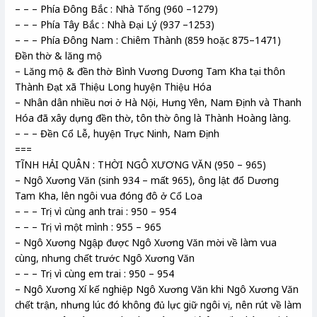
– – – Phía Đông Bắc : Nhà Tống (960 –1279)
– – – Phía Tây Bắc : Nhà Đại Lý (937 –1253)
– – – Phía Đông Nam : Chiêm Thành (859 hoặc 875–1471)
Đền thờ & lăng mộ
– Lăng mộ & đền thờ Bình Vương Dương Tam Kha tại thôn
Thành Đạt xã Thiệu Long huyện Thiệu Hóa
– Nhân dân nhiều nơi ở Hà Nội, Hưng Yên, Nam Định và Thanh
Hóa đã xây dựng đền thờ, tôn thờ ông là Thành Hoàng làng.
– – – Đền Cổ Lễ, huyện Trực Ninh, Nam Định
===
TĨNH HẢI QUÂN : THỜI NGÔ XƯƠNG VĂN (950 – 965)
– Ngô Xương Văn (sinh 934 – mất 965), ông lật đổ Dương
Tam Kha, lên ngôi vua đóng đô ở Cổ Loa
– – – Trị vì cùng anh trai : 950 – 954
– – – Trị vì một mình : 955 – 965
– Ngô Xương Ngập được Ngô Xương Văn mời về làm vua
cùng, nhưng chết trước Ngô Xương Văn
– – – Trị vì cùng em trai : 950 – 954
– Ngô Xương Xí kế nghiệp Ngô Xương Văn khi Ngô Xương Văn
chết trận, nhưng lúc đó không đủ lực giữ ngôi vị, nên rút về làm