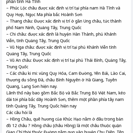
phần tỉnh Hà Tĩnh
– Phúc Lộc châu được xác định vị trí tại phía nam Hà Tĩnh và
Quy Hợp, Ngọc Ma phía bắc Hoành Sơn
– Thang châu: Được xác định vị trí ở gần Ung châu, tức thành
phố Nam Ninh, Quảng Tây, Trung Quốc
– Chi châu: được xác định là huyện Hàn Thành, phủ Khánh
Viễn, tỉnh Quảng Tây, Trung Quốc
– Vũ Nga châu: được xác định vị trí tại phủ Khánh Viễn tỉnh
Quảng Tây, Trung Quốc
– Vũ An châu: Được xác định vị trí tại phủ Thái Bình, Quảng Tây,
Trung Quốc
– Các châu ki mi: vùng Quy Hóa, Cam Đường, Yên Bái, Lào Cai,
thượng du sông Đà, châu Bình Nguyên ở Hà Giang, Tuyên
Quang, Lạng Sơn hiện nay.
Lãnh thổ này bao gồm Bắc Bộ và Bắc Trung Bộ Việt Nam, kéo
dài tới phía bắc dãy Hoành Sơn, thêm một phần phía tây nam
tỉnh Quảng Tây, Trung Quốc hiện nay
Các câu hỏi là
– Hồng Châu, quê hương của Khúc Hạo nằm ở đâu trong bản
đồ 12 châu ? Hồng châu (châu Hồng) là một châu thuộc quận
Giao Chỉ thời thuộc Đường nằm gọn vào huyện Chu Diên. Tên