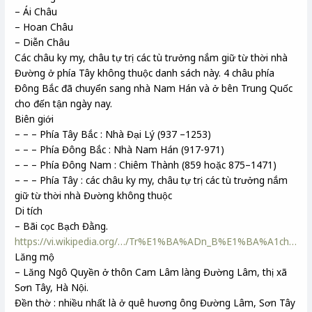
– Ái Châu
– Hoan Châu
– Diễn Châu
Các châu ky my, châu tự trị các tù trưởng nắm giữ từ thời nhà
Đường ở phía Tây không thuộc danh sách này. 4 châu phía
Đông Bắc đã chuyển sang nhà Nam Hán và ở bên Trung Quốc
cho đến tận ngày nay.
Biên giới
– – – Phía Tây Bắc : Nhà Đại Lý (937 –1253)
– – – Phía Đông Bắc : Nhà Nam Hán (917-971)
– – – Phía Đông Nam : Chiêm Thành (859 hoặc 875–1471)
– – – Phía Tây : các châu ky my, châu tự trị các tù trưởng nắm
giữ từ thời nhà Đường không thuộc
Di tích
– Bãi cọc Bạch Đằng.
https://vi.wikipedia.org/…/Tr%E1%BA%ADn_B%E1%BA%A1ch…
Lăng mộ
– Lăng Ngô Quyền ở thôn Cam Lâm làng Đường Lâm, thị xã
Sơn Tây, Hà Nội.
Đền thờ : nhiều nhất là ở quê hương ông Đường Lâm, Sơn Tây