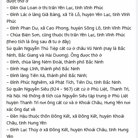
được thờ ở
– Đền Gia Loan ở thị trấn Yên Lạc, tỉnh Vĩnh Phúc
– Đình Lác ở làng Giã Bàng, xã Tề Lỗ, huyện Yên Lạc, tỉnh Vĩnh
Phúc
– Đình Phan Dư, xã Cao Phong, huyện Sông Lô, tỉnh Vĩnh Phúc
– Chùa Biện Sơn, cũng thuộc thị trấn Yên Lạc, tỉnh Vĩnh Phúc
(theo tích là ông sau đi tu ở đây)
Sứ quân Nguyễn Thủ Tiệp cát cứ ở châu Vũ Ninh (nay là Bắc
Ninh, Bắc Giang và Hải Dương). Ông được thở ở
– Đình, chùa làng Ném Đoài, thành phố Bắc Ninh
– Đình Hạp Lĩnh, thành phố Bắc Ninh
– Đình làng Tiên Xá, thành phố Bắc Ninh;
– Đình Phúc Nghiêm, xã Phật Tích, Tiên Du, tỉnh Bắc Ninh.
Sứ quân Nguyễn Siêu (924 – 967) cát cứ ở Phù Liệt, Thanh Trì,
Hà Nội. Hệ thống di tích của Nguyễn Siêu tập trung ở Phù Liệt
huyện Thanh Trì nơi ông cát cứ và ở Khoái Châu, Hưng Yên nơi
xác ông dạt về
– Đền Hậu thuộc thôn Đông Kết, xã Đông Kết, huyện Khoái
Châu, tỉnh Hưng Yên
– Đình Lạc Thủy ở xã Đông Kết, huyện Khoái Châu, tỉnh Hưng
Yên