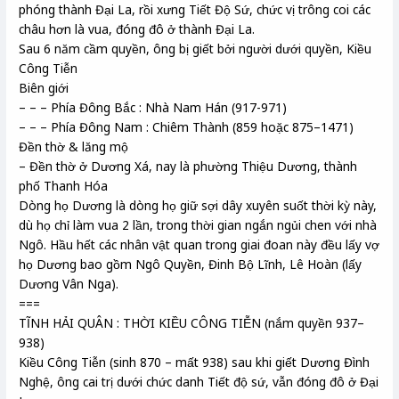
phóng thành Đại La, rồi xưng Tiết Độ Sứ, chức vị trông coi các
châu hơn là vua, đóng đô ở thành Đại La.
Sau 6 năm cầm quyền, ông bị giết bởi người dưới quyền, Kiều
Công Tiễn
Biên giới
– – – Phía Đông Bắc : Nhà Nam Hán (917-971)
– – – Phía Đông Nam : Chiêm Thành (859 hoặc 875–1471)
Đền thờ & lăng mộ
– Đền thờ ở Dương Xá, nay là phường Thiệu Dương, thành
phố Thanh Hóa
Dòng họ Dương là dòng họ giữ sợi dây xuyên suốt thời kỳ này,
dù họ chỉ làm vua 2 lần, trong thời gian ngắn ngủi chen với nhà
Ngô. Hầu hết các nhân vật quan trong giai đoan này đều lấy vợ
họ Dương bao gồm Ngô Quyền, Đinh Bộ Lĩnh, Lê Hoàn (lấy
Dương Vân Nga).
===
TĨNH HẢI QUÂN : THỜI KIỀU CÔNG TIỄN (nắm quyền 937–
938)
Kiều Công Tiễn (sinh 870 – mất 938) sau khi giết Dương Đình
Nghệ, ông cai trị dưới chức danh Tiết độ sứ, vẫn đóng đô ở Đại