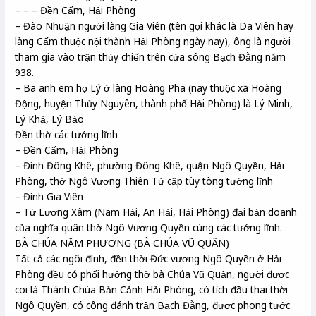
– – – Đền Cấm, Hải Phòng
– Đào Nhuận người làng Gia Viên (tên gọi khác là Da Viên hay
làng Cấm thuộc nội thành Hải Phòng ngày nay), ông là người
tham gia vào trận thủy chiến trên cửa sông Bạch Đằng năm
938.
– Ba anh em họ Lý ở làng Hoàng Pha (nay thuộc xã Hoàng
Động, huyện Thủy Nguyên, thành phố Hải Phòng) là Lý Minh,
Lý Khả, Lý Bảo
Đền thờ các tướng lĩnh
– Đền Cấm, Hải Phòng
– Đình Đông Khê, phường Đông Khê, quận Ngô Quyền, Hải
Phòng, thờ Ngô Vương Thiên Tử cập tùy tòng tướng lĩnh
– Đình Gia Viên
– Từ Lương Xâm (Nam Hải, An Hải, Hải Phòng) đại bản doanh
của nghĩa quân thờ Ngô Vương Quyền cùng các tướng lĩnh.
BÀ CHÚA NĂM PHƯƠNG (BÀ CHÚA VŨ QUẬN)
Tất cả các ngôi đình, đền thời Đức vương Ngô Quyền ở Hải
Phòng đều có phối hưởng thờ bà Chúa Vũ Quận, người được
coi là Thánh Chúa Bản Cảnh Hải Phòng, có tích đầu thai thời
Ngô Quyền, có công đánh trận Bạch Đằng, được phong tước