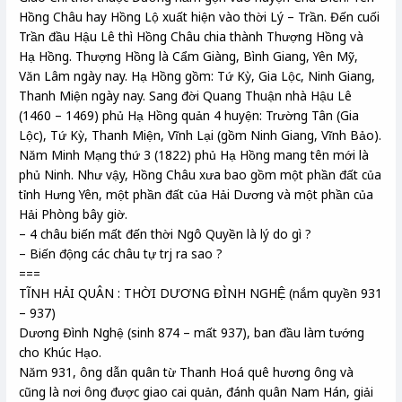
Hồng Châu hay Hồng Lộ xuất hiện vào thời Lý – Trần. Đến cuối
Trần đầu Hậu Lê thì Hồng Châu chia thành Thượng Hồng và
Hạ Hồng. Thượng Hồng là Cẩm Giàng, Bình Giang, Yên Mỹ,
Văn Lâm ngày nay. Hạ Hồng gồm: Tứ Kỳ, Gia Lộc, Ninh Giang,
Thanh Miện ngày nay. Sang đời Quang Thuận nhà Hậu Lê
(1460 – 1469) phủ Hạ Hồng quản 4 huyện: Trường Tân (Gia
Lộc), Tứ Kỳ, Thanh Miện, Vĩnh Lại (gồm Ninh Giang, Vĩnh Bảo).
Năm Minh Mạng thứ 3 (1822) phủ Hạ Hồng mang tên mới là
phủ Ninh. Như vậy, Hồng Châu xưa bao gồm một phần đất của
tỉnh Hưng Yên, một phần đất của Hải Dương và một phần của
Hải Phòng bây giờ.
– 4 châu biến mất đến thời Ngô Quyền là lý do gì ?
– Biến động các châu tự trj ra sao ?
===
TĨNH HẢI QUÂN : THỜI DƯƠNG ĐÌNH NGHỆ (nắm quyền 931
– 937)
Dương Đình Nghệ (sinh 874 – mất 937), ban đầu làm tướng
cho Khúc Hạo.
Năm 931, ông dẫn quân từ Thanh Hoá quê hương ông và
cũng là nơi ông được giao cai quản, đánh quân Nam Hán, giải