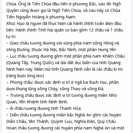
Chúa. Ông là Tiên Chúa đầu tiên ở phương Bắc, sau đó Ngô
Quyền cũng được gọi là Ngô Tiên Chúa, và sau này có Chúa
Tiên Nguyễn Hoàng ở phương Nam.
Khúc Hạo là người đã thực hiện cái hành chính toàn diện đầu
tiên. Hành chính Tĩnh hải quân cơ bản gồm 12 châu và 1 châu
tự trị
– Giao châu tương đương với vùng phía nam sông Hồng và
sông Đuống, thuộc Hà Nội, Bắc Ninh, một phần Hưng Yên
– Lục châu tương đương gồm một phần phía nam Khâm Châu
(Quảng Tây, Trung Quốc) và dải đất dọc biển của tỉnh Quảng
Ninh hiện nay. Miền núi tỉnh Quảng Ninh vẫn là các châu ki mi
(ràng buộc lỏng lẻo)
– Phong châu: được xác định vị trí ở ngã ba Bạch Hạc, phần
dưới thung lũng sông Chảy, sông Thao và sông Đà.
– Trường châu được xác định vị trí tương đương miền Nho
Quan, Yên Khánh tỉnh Ninh Bình.
– Ái châu tương đương tỉnh Thanh Hóa
– Diễn châu tương đương miền bắc Nghệ An gồm các huyện
Diễn Châu, Yên Thành, Quỳnh Lưu, Nghĩa Đàn, Quỳ Châu
Hoan châu tương đương các huyện phía nam Nghệ An và một