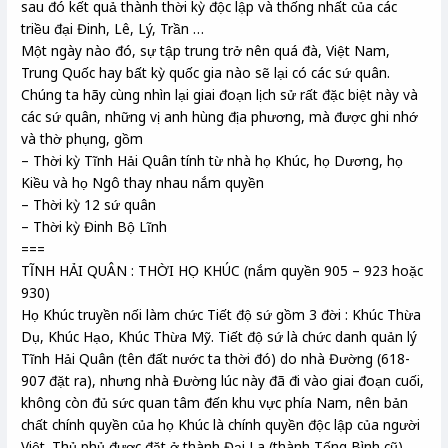
sau đó kết quả thành thời kỳ độc lập và thống nhất của các
triều đại Đinh, Lê, Lý, Trần …
Một ngày nào đó, sự tập trung trở nên quá đà, Việt Nam,
Trung Quốc hay bất kỳ quốc gia nào sẽ lại có các sứ quân.
Chúng ta hãy cùng nhìn lại giai đoạn lịch sử rất đặc biệt này và
các sứ quân, những vị anh hùng địa phương, mà được ghi nhớ
và thờ phụng, gồm
– Thời kỳ Tĩnh Hải Quân tính từ nhà họ Khúc, họ Dương, họ
Kiều và họ Ngô thay nhau nắm quyền
– Thời kỳ 12 sứ quân
– Thời kỳ Đinh Bộ Lĩnh
===
TĨNH HẢI QUÂN : THỜI HỌ KHÚC (nắm quyền 905 – 923 hoặc
930)
Họ Khúc truyền nối làm chức Tiết độ sứ gồm 3 đời : Khúc Thừa
Dụ, Khúc Hạo, Khúc Thừa Mỹ. Tiết độ sứ là chức danh quản lý
Tĩnh Hải Quân (tên đất nước ta thời đó) do nhà Đường (618-
907 đặt ra), nhưng nhà Đường lúc này đã đi vào giai đoạn cuối,
không còn đủ sức quan tâm đến khu vực phía Nam, nên bản
chất chính quyền của họ Khúc là chính quyền độc lập của người
Việt. Thủ phủ được đặt ở thành Đại La (thành Tống Bình cũ),