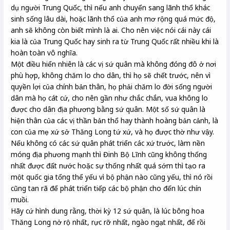
dụ người Trung Quốc, thì nếu anh chuyển sang lãnh thổ khác
sinh sống lâu dài, hoặc lãnh thổ của anh mơ rộng quá mức độ,
anh sẽ không còn biết mình là ai. Cho nên việc nói cái này cái
kia là của Trung Quốc hay sinh ra từ Trung Quốc rất nhiều khi là
hoàn toàn vô nghĩa.
Một điều hiển nhiên là các vị sứ quân mà không đóng đô ở nơi
phù hợp, không chăm lo cho dân, thì họ sẽ chết trước, nên vì
quyền lợi của chính bản thân, họ phải chăm lo đời sống người
dân mà họ cát cứ, cho nên gần như chắc chắn, vua không lo
được cho dân địa phương bằng sứ quân. Một số sứ quân là
hiện thân của các vị thần bản thổ hay thành hoàng bản cảnh, là
con của mẹ xứ sở Thăng Long tứ xứ, và họ được thờ như vậy.
Nếu không có các sứ quân phát triển các xứ trước, làm nền
móng địa phương mạnh thì Đinh Bộ Lĩnh cũng không thống
nhất được đất nước hoặc sự thống nhất quá sớm thì tạo ra
một quốc gia tổng thể yếu vì bộ phận nào cũng yếu, thì nó rồi
cũng tan rã để phát triển tiếp các bộ phận cho đến lúc chín
muồi.
Hãy cứ hình dung rằng, thời kỳ 12 sứ quân, là lúc bông hoa
Thăng Long nở rộ nhất, rực rỡ nhất, ngào ngạt nhất, để rồi