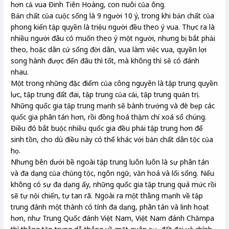
hơn cả vua Đinh Tiên Hoàng, con nuôi của ông.
Bản chất của cuộc sống là 9 người 10 ý, trong khi bản chất của
phong kiến tập quyền là triệu người đều theo ý vua. Thực ra là
nhiều người đâu có muốn theo ý một người, nhưng bị bắt phải
theo, hoặc dân cứ sống đời dân, vua làm việc vua, quyền lợi
song hành được đến đâu thì tốt, mà không thì sẽ có đánh
nhau.
Một trong những đặc điểm của công nguyên là tập trung quyền
lực, tập trung đất đai, tập trung của cải, tập trung quản trị.
Những quốc gia tập trung mạnh sẽ bành trướng và đè bẹp các
quốc gia phân tán hơn, rồi đồng hoá thậm chí xoá sổ chúng.
Điều đó bắt buộc nhiều quốc gia đều phải tập trung hơn để
sinh tồn, cho dù điều này có thể khác với bản chất dân tộc của
họ.
Nhưng bên dưới bề ngoài tập trung luôn luôn là sự phân tán
và đa dạng của chủng tộc, ngôn ngữ, văn hoá và lối sống. Nếu
không có sự đa dạng ấy, những quốc gia tập trung quá mức rồi
sẽ tự nội chiến, tự tan rã. Ngoài ra một thằng mạnh về tập
trung đánh một thành có tính đa dạng, phân tán và linh hoạt
hơn, như Trung Quốc đánh Việt Nam, Việt Nam đánh Chămpa