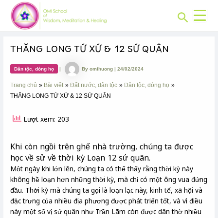
CHUYÊN
Skip
Post
MỤC:
Search
to
navigation
content
THĂNG LONG TỨ XỨ & 12 SỨ QUÂN
Dân tộc, dòng họ
|
By
omihuong
|
24/02/2024
Trang chủ
Bài viết
Đất nước, dân tộc
Dân tộc, dòng họ
THĂNG LONG TỨ XỨ & 12 SỨ QUÂN
Lượt xem: 203
Khi còn ngồi trên ghế nhà trường, chúng ta được
học về sử về thời kỳ Loạn 12 sứ quân.
Một ngày khi lớn lên, chúng ta có thể thấy rằng thời kỳ này
không hề loạn hơn những thời kỳ, mà chỉ có một ông vua đứng
đầu. Thời kỳ mà chúng ta gọi là loạn lạc này, kinh tế, xã hội và
đặc trưng của nhiều địa phương được phát triển tốt, và vì điều
này một số vị sứ quân như Trần Lãm còn được dân thờ nhiều