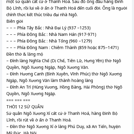
một sứ quân cát cứ ở Thanh Hoá. Sau đó ông đầu hàng Đinh
Bộ Lĩnh, rồi lui về ở ẩn ở Thanh Hoá đến cuối đời. Ông là người
chính thức kết thúc triều đại nhà Ngô.
Biên giới
– – – Phía Tây Bắc : Nhà Đại Lý (937 –1253)
– – – Phía Đông Bắc : Nhà Nam Hán (917-971)
– – – Phía Đông Bắc : Nhà Tống (960 –1279)
– – – Phía Đông Nam : Chiêm Thành (859 hoặc 875–1471)
Đền thờ & lăng mộ
– Đình làng Nghĩa Chế (Dị Chế, Tiên Lữ, Hưng Yên) thờ Ngô
Quyền, Ngô Xương Ngập, Ngô Xương Văn.
– Đình Hương Canh (Bình Xuyên, Vĩnh Phúc) thờ Ngô Xương
Ngập, Ngô Xương Văn làm thành hoàng làng
– Đình An Trì (Hùng Vương, Hồng Bàng, Hải Phòng) thờ Ngô
Quyền, Ngô Xương Ngập.
=== === ===
THỜI 12 SỨ QUÂN
Sứ quân Ngô Xương Xí cát cứ ở Thanh Hoá, hàng Đinh Bộ
Lĩnh, rồi rút về ở ẩn ở Thanh Hoá.
– Đền thờ Ngô Xương Xí ở làng Phú Duy, xã An Tiến, huyện
Mỹ Đức, Hà Nội