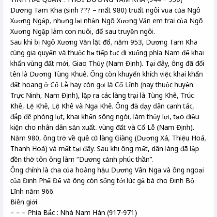
Dương Tam Kha (sinh ??? – mất 980) truất ngôi vua của Ngô
Xương Ngập, nhưng lại nhận Ngô Xương Văn em trai của Ngô
Xương Ngập làm con nuôi, để sau truyền ngôi.
Sau khi bị Ngô Xương Văn lật đổ, năm 953, Dương Tam Kha
cùng gia quyến và thuộc hạ tiếp tục đi xuống phía Nam để khai
khẩn vùng đất mới, Giao Thủy (Nam Định). Tại đây, ông đã đổi
tên là Dương Tùng Khuê. Ông còn khuyến khích việc khai khẩn
đất hoang ở Cổ Lễ hay còn gọi là Cổ Lĩnh (nay thuộc huyện
Trực Ninh, Nam Định), lập ra các làng trại là Tùng Khê, Trúc
Khê, Lệ Khê, Lộ Khê và Nga Khê. Ông đã dạy dân canh tác,
đắp đê phòng lụt, khai khẩn sông ngòi, làm thủy lợi, tạo điều
kiện cho nhân dân sản xuất. vùng đất và Cổ Lễ (Nam Định).
Năm 980, ông trở về quê cũ làng Giàng (Dương Xá, Thiệu Hoá,
Thanh Hoá) và mất tại đây. Sau khi ông mất, dân làng đã lập
đền thờ tôn ông làm “Dương cảnh phúc thần”.
Ông chính là cha của hoàng hậu Dương Vân Nga và ông ngoại
của Đinh Phế Đế và ông còn sống tới lúc gả bà cho Đinh Bộ
Lĩnh năm 966.
Biên giới
– – – Phía Bắc : Nhà Nam Hán (917-971)