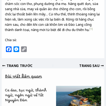
chăm sóc con thơ, phụng dưỡng cha mẹ. Nàng quét dọn, sửa
sang nhà cửa, may vá quần áo cho chồng cho con, rồi bỗng
chốc lại thoắt biến lên mây… Cứ như thế, thỉnh thoảng nàng lại
hiện về, làm xong các việc rồi lại biến đi. Ròng rã hàng chục
năm sau, cho đến khi con cái khôn lớn và Đào Lang công
[1]
thành danh toại, nàng mới từ biệt để đi chu du thiên hạ.
Chia sẻ:
F
M
C
a
e
o
c
s
p
TRANG TRƯỚC
TRANG SAU
e
s
y
b
e
L
Bài viết liên quan
o
n
i
o
g
n
k
e
k
Ca dao, tục ngữ, thành
r
ngữ, ngôn ngữ về Tết
Nguyên Đán