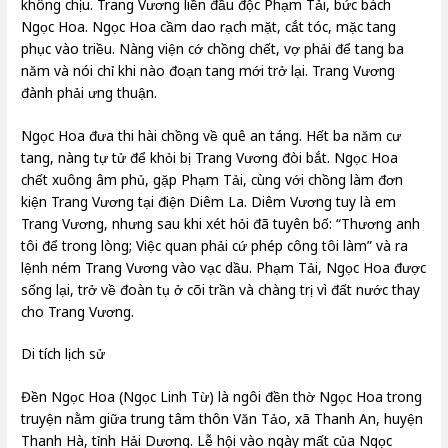
không chịu. Trang Vương liền đầu độc Phạm Tải, bức bách
Ngọc Hoa. Ngọc Hoa cầm dao rạch mặt, cắt tóc, mặc tang
phục vào triều. Nàng viện cớ chồng chết, vợ phải để tang ba
năm và nói chỉ khi nào đoạn tang mới trở lại. Trang Vương
đành phải ưng thuận.
Ngọc Hoa đưa thi hài chồng về quê an táng. Hết ba năm cư
tang, nàng tự tử để khỏi bị Trang Vương đòi bắt. Ngọc Hoa
chết xuông âm phủ, gặp Phạm Tải, cùng với chồng làm đơn
kiện Trang Vương tại điện Diêm La. Diêm Vương tuy là em
Trang Vương, nhưng sau khi xét hỏi đã tuyên bố: “Thương anh
tôi để trong lòng; Việc quan phải cứ phép công tôi làm” và ra
lệnh ném Trang Vương vào vạc dầu. Phạm Tải, Ngọc Hoa được
sống lại, trở về đoàn tụ ở cõi trần và chàng trị vì đất nước thay
cho Trang Vương.
Di tích lịch sử
Đền Ngọc Hoa (Ngọc Linh Từ) là ngôi đền thờ Ngọc Hoa trong
truyện nằm giữa trung tâm thôn Văn Tảo, xã Thanh An, huyện
Thanh Hà, tỉnh Hải Dương. Lễ hội vào ngày mất của Ngọc