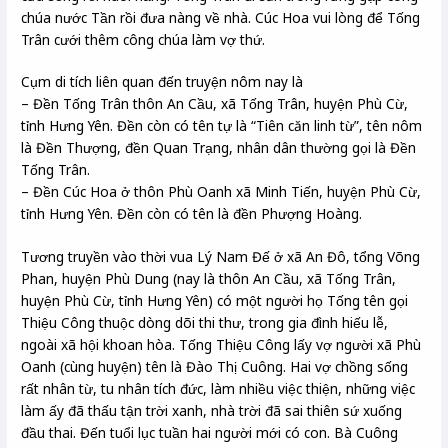
chúa nước Tần rồi đưa nàng về nhà. Cúc Hoa vui lòng để Tống
Trân cưới thêm công chúa làm vợ thứ.
Cụm di tích liên quan đến truyện nôm nay là
– Đền Tống Trân thôn An Cầu, xã Tống Trân, huyện Phù Cừ,
tỉnh Hưng Yên. Đền còn có tên tự là “Tiên căn linh từ”, tên nôm
là Đền Thượng, đền Quan Trạng, nhân dân thường gọi là Đền
Tống Trân.
– Đền Cúc Hoa ở thôn Phù Oanh xã Minh Tiến, huyện Phù Cừ,
tỉnh Hưng Yên. Đền còn có tên là đền Phượng Hoàng.
Tương truyền vào thời vua Lý Nam Đế ở xã An Đô, tổng Võng
Phan, huyện Phù Dung (nay là thôn An Cầu, xã Tống Trân,
huyện Phù Cừ, tỉnh Hưng Yên) có một người họ Tống tên gọi
Thiệu Công thuộc dòng dõi thi thư, trong gia đình hiếu lễ,
ngoài xã hội khoan hòa. Tống Thiệu Công lấy vợ người xã Phù
Oanh (cùng huyện) tên là Đào Thị Cuông. Hai vợ chồng sống
rất nhân từ, tu nhân tích đức, làm nhiều việc thiện, những việc
làm ấy đã thấu tận trời xanh, nhà trời đã sai thiên sứ xuống
đầu thai. Đến tuổi lục tuần hai người mới có con. Bà Cuông