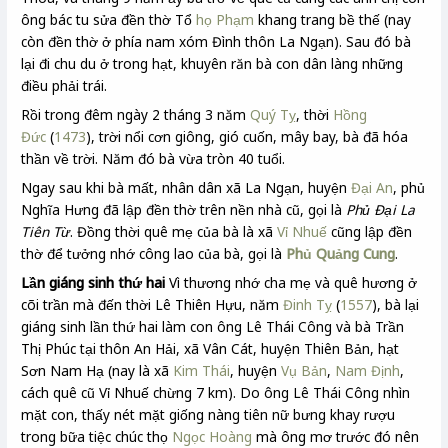
ông bác tu sửa đền thờ Tổ
họ Phạm
khang trang bề thế (nay
còn đền thờ ở phía nam xóm Đình thôn La Ngạn). Sau đó bà
lại đi chu du ở trong hạt, khuyên răn bà con dân làng những
điều phải trái.
Rồi trong đêm ngày 2 tháng 3 năm
Quý Tỵ
, thời
Hồng
Đức
(
1473
), trời nổi cơn giông, gió cuốn, mây bay, bà đã hóa
thần về trời. Năm đó bà vừa tròn 40 tuổi.
Ngay sau khi bà mất, nhân dân xã La Ngạn, huyện
Đại An
, phủ
Nghĩa Hưng đã lập đền thờ trên nền nhà cũ, gọi là
Phủ Đại La
Tiên Từ
. Đồng thời quê mẹ của bà là xã
Vỉ Nhuế
cũng lập đền
thờ để tưởng nhớ công lao của bà, gọi là
Phủ Quảng Cung
.
Lần giáng sinh thứ hai
Vì thương nhớ cha mẹ và quê hương ở
cõi trần mà đến thời Lê Thiên Hựu, năm
Đinh Tỵ
(
1557
), bà lại
giáng sinh lần thứ hai làm con ông Lê Thái Công và bà Trần
Thị Phúc tại thôn An Hải, xã Vân Cát, huyện Thiên Bản, hạt
Sơn Nam Hạ (nay là xã
Kim Thái
, huyện
Vụ Bản
,
Nam Định
,
cách quê cũ Vỉ Nhuế chừng 7 km). Do ông Lê Thái Công nhìn
mặt con, thấy nét mặt giống nàng tiên nữ bưng khay rượu
trong bữa tiệc chúc thọ
Ngọc Hoàng
mà ông mơ trước đó nên