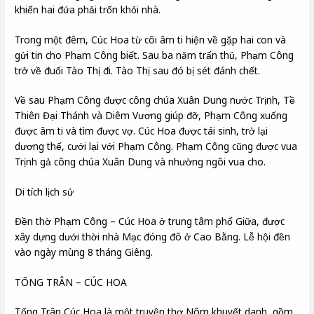
khiến hai đứa phải trốn khỏi nhà.
Trong một đêm, Cúc Hoa từ cõi âm ti hiện về gặp hai con và
gửi tin cho Phạm Công biết. Sau ba năm trấn thủ, Phạm Công
trở về đuổi Tào Thị đi. Tào Thị sau đó bị sét đánh chết.
Về sau Phạm Công được công chúa Xuân Dung nước Trịnh, Tề
Thiên Đại Thánh và Diêm Vương giúp đỡ, Phạm Công xuống
được âm ti và tìm được vợ. Cúc Hoa được tái sinh, trở lại
dương thế, cưới lại với Phạm Công. Phạm Công cũng được vua
Trịnh gả công chúa Xuân Dung và nhường ngôi vua cho.
Di tích lịch sử
Đền thờ Phạm Công – Cúc Hoa ở trung tâm phố Giữa, được
xây dựng dưới thời nhà Mạc đóng đô ở Cao Bằng. Lễ hội đền
vào ngày mùng 8 tháng Giêng.
TỐNG TRÂN – CÚC HOA
Tống Trân Cúc Hoa là một truyện thơ Nôm khuyết danh, gồm