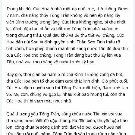
Trong khi đó, Cúc Hoa ở nhà một dạ nuôi mẹ, chờ chồng. Được
7 năm, cha nàng thấy Tống Trân không về nên ép nàng lấy
viên Đình trưởng trong làng. Cúc Hoa không nghe, bị cha nhốt
lại, đánh đập tàn nhẫn và bắt mẹ Tống Trân phải xuống ở
trong chuồng trâu. Quá đau khổ và để thủ tiết với chồng, Cúc
Hoa đến núi Sơn Vi định quyên sinh. Thần Sơn Tinh thấu rõ
tình cảnh, hóa phép thành mãnh hổ sang nước Tần để đưa thư
của Cúc Hoa cho chồng. Tống Trân dâng bức thư ấy lên vua
Tần, nhà vua cho chàng về nước trước kỳ hạn.
Bấy giờ, thời gian ba năm ở rể của Đình Trưởng cũng đã hết,
cha Cúc Hoa bèn tổ chức đám cưới thật linh đình. Giờ phút cuối,
Cúc Hoa định quyên sinh thì Tống Trân xuất hiện, đám cưới tan
vỡ. Mẹ con, chồng vợ gặp lại nhau xiết bao mừng tủi, còn cha
Cúc Hoa thì bị vạch mặt nhục nhã.
Quá thương yêu Tống Trân, công chúa nước Tần xin với vua
cha sang nước Việt để gặp chàng. Ra đến biển, thuyền gặp bão
lớn, công chúa bị sóng đánh trôi dạt vào bờ, được hươu nai
cứu sống rồi nuôi nấng. Tống Trân đi săn trong rừng gặp công