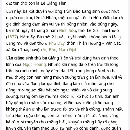
đặt tên cho con là Lê Giáng Tiên.
Lần này, bà kết duyên với ông Trần Đào Lang sinh được một
người con trai, tên là Nhân, một con gái tên là Hòa. Giữa lúc cả
gia đình đang đầm ấm vui vẻ thì bỗng nhiên, vào đúng ngày,
bà mất ngày 3 tháng 3 năm
Đinh Sửu
, thời Lê Gia Thái thứ 5
(
1577
). Năm ấy, Bà mới 21 tuổi, tuyệt nhiên không bệnh tật gì.
Lăng mộ và đền thờ ở
Phủ Dầy
, thôn Thiên Hương – Vân Cát,
xã Kim Thái, huyện
Vụ Bản
,
Nam Định
.
Lần giáng sinh thứ ba
Giáng Tiên về trời đúng hạn định theo
lệnh của
Ngọc Hoàng
. Nhưng khi nàng đã ở trên trời thì lòng
trần lại canh cánh, ngày đêm da diết trong lòng nỗi nhớ cha
mẹ, chồng con nên nàng muốn xuống trần gian lần nữa. Khi về
đến nhà vừa đúng lúc gia đình đang làm giỗ mãn tang cho
nàng, mọi người đều hết sức ngạc nhiên và vô cùng sung
sướng. Nàng ôm lấy mẹ mà khóc, rồi kể hết sự tình, dặn anh
hãy gắng lo chăm sóc cha mẹ, vì lần này xuống trần nàng
không thể ăn ở như lần trước, rồi trở về nhà chồng. Thánh Mẫu
Liễu Hạnh gặp chồng, con cái mừng mừng tủi tủi. Nàng cũng
kể rõ mọi chuyện cho chồng biết, khuyên chồng hãy cố gắng
luyện chí, yên tâm theo đuổi sự nghiệp công danh, đừng quên