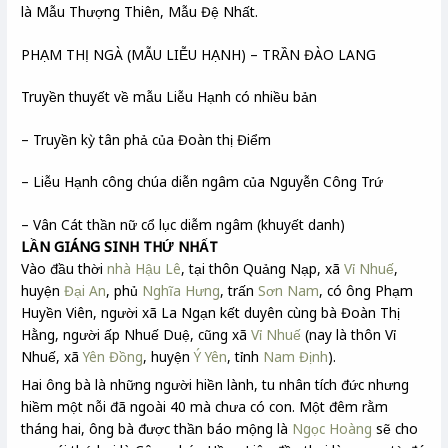
là Mẫu Thượng Thiên, Mẫu Đệ Nhất.
PHẠM THỊ NGÀ (MẪU LIỄU HẠNH) – TRẦN ĐÀO LANG
Truyền thuyết về mẫu Liễu Hạnh có nhiều bản
– Truyền kỳ tân phả của Đoàn thị Điểm
– Liễu Hạnh công chúa diễn ngâm của Nguyễn Công Trứ
– Vân Cát thần nữ cổ lục diễm ngâm (khuyết danh)
LẦN GIÁNG SINH THỨ NHẤT
Vào đầu thời
nhà Hậu Lê
, tại thôn Quảng Nạp, xã
Vỉ Nhuế
,
huyện
Đại An
, phủ
Nghĩa Hưng
, trấn
Sơn Nam
, có ông Phạm
Huyền Viên, người xã La Ngạn kết duyên cùng bà Đoàn Thị
Hằng, người ấp Nhuế Duệ, cũng xã
Vỉ Nhuế
(nay là thôn Vỉ
Nhuế, xã
Yên Đồng
, huyện
Ý Yên
, tỉnh
Nam Định
).
Hai ông bà là những người hiền lành, tu nhân tích đức nhưng
hiềm một nỗi đã ngoài 40 mà chưa có con. Một đêm rằm
tháng hai, ông bà được thần báo mộng là
Ngọc Hoàng
sẽ cho