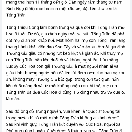
mang thai hơn 11 tháng đến giờ Dần ngày rằm tháng tư năm
Bính Ngọ (556) mới hạ sinh một cậu bé, đặt tên cho con là
Tống Trân.
Tống Thiệu Công lâm bệnh trọng và qua đời khi Tống Trân mới
hơn 3 tuổi. Từ đó, gia cảnh ngày một sa sút, Tống Trân đã phải
dắt mẹ đi ăn xin khắp nơi. Một hôm hai mẹ con Tống Trân lang
thang hành khất đến đạo Sơn Tây và vào ăn xin ở một gia đình
Trưởng Giả giàu có nhưng rất keo kiệt và gian ác. Khi thấy mẹ
con Tống Trân hắn liền đuổi đi và không ngớt lời chửi mắng.
Lúc ấy Cúc Hoa con gái Trưởng Giả là một người nhân ái và
giàu tình thương người nên đã lén lút đem cơm cho hai mẹ con
ăn, không may Trưởng Giả bắt gặp, trong cơn tức giận, hắn
liền đuổi nàng đi và từ chối không nhận con. Vì thế, mẹ con
Tống Trân đã đưa Cúc Hoa đi cùng. Họ cùng nhau trở về quê cũ
làm ăn.
Sau đó ông đỗ Trạng nguyên, vua khen là “Quốc sĩ tướng tài
trong nước chỉ có một mình Tống Trân không ai sánh được”.
Sau khi vinh quy, Tống Trân kết duyên với Cúc Hoa, người xã
Phù Anh cùng huyện. Cưới được 3 tháng, vua sai Tống Trân đi