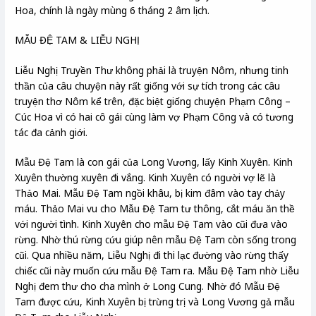
Hoa, chính là ngày mùng 6 tháng 2 âm lịch.
MẪU ĐỆ TAM & LIỄU NGHỊ
Liễu Nghị Truyền Thư không phải là truyện Nôm, nhưng tinh
thần của câu chuyện này rất giống với sự tích trong các câu
truyện thơ Nôm kể trên, đặc biệt giống chuyện Phạm Công –
Cúc Hoa vì có hai cô gái cùng làm vợ Phạm Công và có tương
tác đa cảnh giới.
Mẫu Đệ Tam là con gái của Long Vương, lấy Kinh Xuyên. Kinh
Xuyên thường xuyên đi vắng. Kinh Xuyên có người vợ lẽ là
Thảo Mai. Mẫu Đệ Tam ngồi khâu, bị kim đâm vào tay chảy
máu. Thảo Mai vu cho Mẫu Đệ Tam tư thông, cắt máu ăn thề
với người tình. Kinh Xuyên cho mẫu Đệ Tam vào cũi đưa vào
rừng. Nhờ thú rừng cứu giúp nên mẫu Đệ Tam còn sống trong
cũi. Qua nhiều năm, Liễu Nghị đi thi lạc đường vào rừng thấy
chiếc cũi này muốn cứu mẫu Đệ Tam ra. Mẫu Đệ Tam nhờ Liễu
Nghị đem thư cho cha mình ở Long Cung. Nhờ đó Mẫu Đệ
Tam được cứu, Kinh Xuyên bị trừng trị và Long Vương gả mẫu