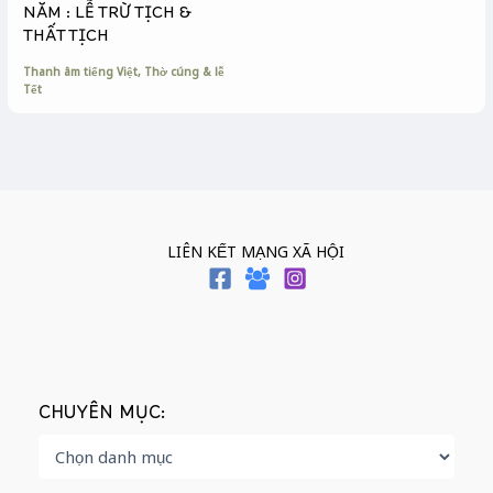
NĂM : LỄ TRỪ TỊCH &
THẤT TỊCH
Thanh âm tiếng Việt
,
Thờ cúng & lễ
Tết
LIÊN KẾT MẠNG XÃ HỘI
CHUYÊN MỤC: