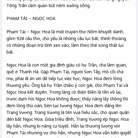
Tống Trân cầm quản bút ném xuống sông.
PHẠM TẢI – NGỌC HOA
Phạm Tải – Ngọc Hoa là một truyện thơ Nôm khuyết danh,
gồm 928 câu thơ, chủ yếu là những câu lục bát, thỉnh thoảng
có những đoạn trữ tình xen vào, làm theo thể song thất lục
bát.
Ngọc Hoa là con một gia đình giàu có họ Trần, cha làm quan,
quê ở Thanh Hà. Gặp Phạm Tải, người Sơn Tây, mồ côi cha
mẹ, phải đi ăn xin để tiếp tục việc học, Ngọc Hoa đem lòng
thương yêu. Ông bà họ Trần chiều ý con gái, cho Phạm Tải và
Ngọc Hoa kết duyên. Trong làng có Biện Điền là tên vô lại,
trước dạm hỏi Ngọc Hoa không được, thấy nàng lấy chồng thì
đem lòng thù oán, bèn tạc tượng Ngọc Hoa đem dâng lên
Trang Vương. Trang Vương là tên vua hiếu sắc, cho quan quân
đến bắt Ngọc Hoa. Giữa triều đình, Trang Vương ép Ngọc Hoa
lấy hắn, nhưng bị nàng cự tuyệt. Hắn lại thương lượng với
Phạm Tải nhường vợ cho hắn, nhưng Ngọc Hoa vẫn kiên quyết