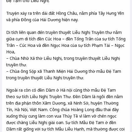
Đệ Tạm cho Liễu Nghị.
Truyện xảy ra trên dải đất Hồng Châu, nằm phía Tây Hưng Yên
và phía Đông của Hải Dương hiện nay.
Di tích liên quan đến truyền thuyết Liễu Nghị Truyền thư nằm
giữa cụm di tích đền Cúc Hoa – đền Tống Trân của sự tích Tống
Trân – Cúc Hoa và đền Ngọc Hoa của sự tích Phạm Tải – Ngọc
Hoa,
– Chùa Nhữ Xá thờ Liễu Nghị, trong truyền thuyết Liễu Nghị
truyền thư.
– Chùa ông Sộp xã Thanh Miện Hải Dương thờ mẫu Đệ Tam
trong truyền thuyết Liễu Nghị truyền thư.
Ngoài ra còn có đền Dầm ở Hà nội cũng thờ mẫu Đệ Tam
theo sự tích Liễu Nghị Truyền Thư. Đền Dầm là ngôi đền nằm
trên địa phận thôn Xâm Dương, xã Ninh Sở, huyện Thường
Tín, Hà Nội, Việt Nam. Công chúa Hoàng Long đầu thai đày
xuống thủy cung làm con vua Thủy Tề vì làm vỡ chén ngọc
được chàng Liễu Nghị giải oan. Sự tích Mẫu Đệ Tam ở đền
Dầm rất giống với sự tích Mẫu Liễu Hạnh, mà thường được coi