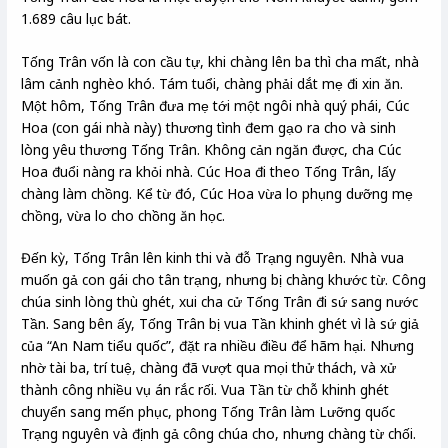
1.689 câu lục bát.
Tống Trân vốn là con cầu tự, khi chàng lên ba thì cha mất, nhà
lâm cảnh nghèo khó. Tám tuổi, chàng phải dắt mẹ đi xin ăn.
Một hôm, Tống Trân đưa mẹ tới một ngôi nhà quý phái, Cúc
Hoa (con gái nhà này) thương tình đem gạo ra cho và sinh
lòng yêu thương Tống Trân. Không cản ngăn được, cha Cúc
Hoa đuổi nàng ra khỏi nhà. Cúc Hoa đi theo Tống Trân, lấy
chàng làm chồng. Kể từ đó, Cúc Hoa vừa lo phụng dưỡng mẹ
chồng, vừa lo cho chồng ăn học.
Đến kỳ, Tống Trân lên kinh thi và đỗ Trạng nguyên. Nhà vua
muốn gả con gái cho tân trạng, nhưng bị chàng khước từ. Công
chúa sinh lòng thù ghét, xui cha cử Tống Trân đi sứ sang nước
Tần. Sang bên ấy, Tống Trân bị vua Tần khinh ghét vì là sứ giả
của “An Nam tiểu quốc”, đặt ra nhiều điều để hãm hại. Nhưng
nhờ tài ba, trí tuệ, chàng đã vượt qua mọi thử thách, và xử
thành công nhiều vụ án rắc rối. Vua Tần từ chỗ khinh ghét
chuyển sang mến phục, phong Tống Trân làm Lưỡng quốc
Trạng nguyên và định gả công chúa cho, nhưng chàng từ chối.