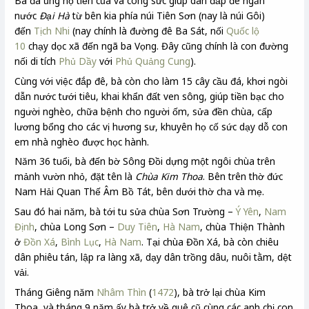
Bà đã ủng hộ tiền của và công sức giúp dân đắp đê ngăn
nước
Đại Hà
từ bên kia phía núi Tiên Sơn (nay là núi Gôi)
đến
Tịch Nhi
(nay chính là đường đê Ba Sát, nối
Quốc lộ
10
chạy dọc xã đến ngã ba Vọng. Đây cũng chính là con đường
nối di tích
Phủ Dầy
với
Phủ Quảng Cung
).
Cùng với việc đắp đê, bà còn cho làm 15 cây cầu đá, khơi ngòi
dẫn nước tưới tiêu, khai khẩn đất ven sông, giúp tiền bạc cho
người nghèo, chữa bệnh cho người ốm, sửa đền chùa, cấp
lương bổng cho các vị hương sư, khuyên họ cố sức dạy dỗ con
em nhà nghèo được học hành.
Năm 36 tuổi, bà đến bờ Sông Đồi dựng một ngôi chùa trên
mảnh vườn nhỏ, đặt tên là
Chùa Kim Thoa
. Bên trên thờ đức
Nam Hải Quan Thế Âm Bồ Tát, bên dưới thờ cha và mẹ.
Sau đó hai năm, bà tới tu sửa chùa Sơn Trường –
Ý Yên
,
Nam
Định
, chùa Long Sơn –
Duy Tiên
,
Hà Nam
, chùa Thiện Thành
ở
Đồn Xá
,
Bình Lục
,
Hà Nam
. Tại chùa Đồn Xá, bà còn chiêu
dân phiêu tán, lập ra làng xã, dạy dân trồng dâu, nuôi tằm, dệt
vải.
Tháng Giêng năm
Nhâm Thìn
(
1472
), bà trở lại chùa Kim
Thoa, và tháng 9 năm ấy bà trở về quê cũ cùng các anh chị con