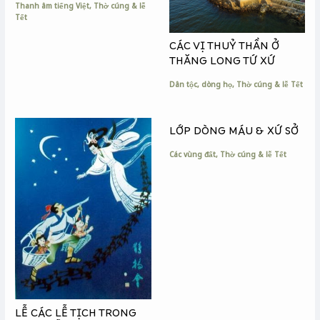
Thanh âm tiếng Việt
,
Thờ cúng & lễ
Tết
CÁC VỊ THUỶ THẦN Ở
THĂNG LONG TỨ XỨ
Dân tộc, dòng họ
,
Thờ cúng & lễ Tết
LỚP DÒNG MÁU & XỨ SỞ
Các vùng đất
,
Thờ cúng & lễ Tết
LỄ CÁC LỄ TỊCH TRONG