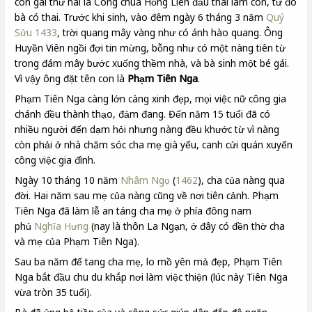
con gái thứ hai là Công chúa Hồng Liên đầu thai làm con, từ đó
bà có thai. Trước khi sinh, vào đêm ngày 6 tháng 3 năm
Quý
Sửu
1433
, trời quang mây vàng như có ánh hào quang. Ông
Huyền Viên ngồi đợi tin mừng, bỗng như có một nàng tiên từ
trong đám mây bước xuống thềm nhà, và bà sinh một bé gái.
Vì vậy ông đặt tên con là
Phạm Tiên Nga
.
Phạm Tiên Nga càng lớn càng xinh đẹp, mọi việc nữ công gia
chánh đều thành thạo, đảm đang. Đến năm 15 tuổi đã có
nhiều người đến dạm hỏi nhưng nàng đều khước từ vì nàng
còn phải ở nhà chăm sóc cha mẹ già yếu, canh cửi quán xuyến
công việc gia đình.
Ngày 10 tháng 10 năm
Nhâm Ngọ
(
1462
), cha của nàng qua
đời. Hai năm sau mẹ của nàng cũng về nơi tiên cảnh. Phạm
Tiên Nga đã làm lễ an táng cha mẹ ở phía đông nam
phủ
Nghĩa Hưng
(nay là thôn La Ngạn, ở đây có đền thờ cha
và mẹ của Phạm Tiên Nga).
Sau ba năm để tang cha mẹ, lo mồ yên mả đẹp, Phạm Tiên
Nga bắt đầu chu du khắp nơi làm việc thiện (lúc này Tiên Nga
vừa tròn 35 tuổi).