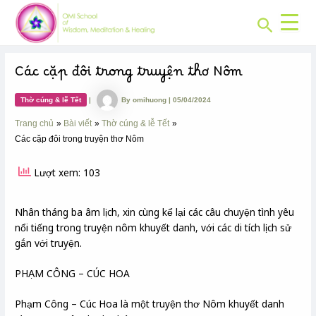
CHUYÊN
Skip
Post
MỤC:
Search
to
navigation
content
Các cặp đôi trong truyện thơ Nôm
Thờ cúng & lễ Tết
|
By
omihuong
|
05/04/2024
Trang chủ
Bài viết
Thờ cúng & lễ Tết
Các cặp đôi trong truyện thơ Nôm
Lượt xem: 103
Nhân tháng ba âm lịch, xin cùng kể lại các câu chuyện tình yêu
nổi tiếng trong truyện nôm khuyết danh, với các di tích lịch sử
gắn với truyện.
PHẠM CÔNG – CÚC HOA
Phạm Công – Cúc Hoa là một truyện thơ Nôm khuyết danh