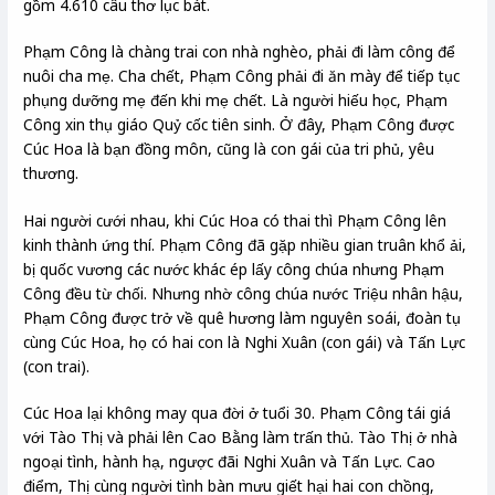
gồm 4.610 câu thơ lục bát.
Phạm Công là chàng trai con nhà nghèo, phải đi làm công để
nuôi cha mẹ. Cha chết, Phạm Công phải đi ăn mày để tiếp tục
phụng dưỡng mẹ đến khi mẹ chết. Là người hiếu học, Phạm
Công xin thụ giáo Quỷ cốc tiên sinh. Ở đây, Phạm Công được
Cúc Hoa là bạn đồng môn, cũng là con gái của tri phủ, yêu
thương.
Hai người cưới nhau, khi Cúc Hoa có thai thì Phạm Công lên
kinh thành ứng thí. Phạm Công đã gặp nhiều gian truân khổ ải,
bị quốc vương các nước khác ép lấy công chúa nhưng Phạm
Công đều từ chối. Nhưng nhờ công chúa nước Triệu nhân hậu,
Phạm Công được trở về quê hương làm nguyên soái, đoàn tụ
cùng Cúc Hoa, họ có hai con là Nghi Xuân (con gái) và Tấn Lực
(con trai).
Cúc Hoa lại không may qua đời ở tuổi 30. Phạm Công tái giá
với Tào Thị và phải lên Cao Bằng làm trấn thủ. Tào Thị ở nhà
ngoại tình, hành hạ, ngược đãi Nghi Xuân và Tấn Lực. Cao
điểm, Thị cùng người tình bàn mưu giết hại hai con chồng,