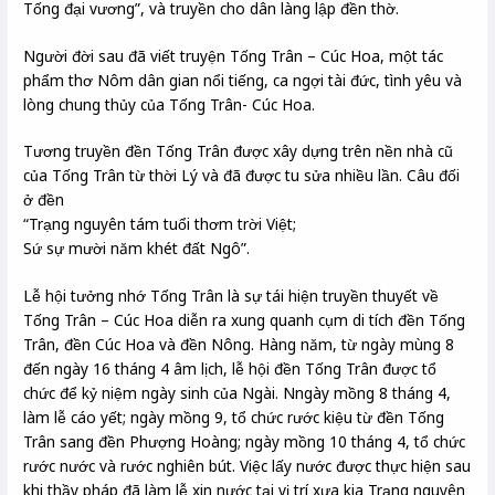
Tống đại vương”, và truyền cho dân làng lập đền thờ.
Người đời sau đã viết truyện Tống Trân – Cúc Hoa, một tác
phẩm thơ Nôm dân gian nổi tiếng, ca ngợi tài đức, tình yêu và
lòng chung thủy của Tống Trân- Cúc Hoa.
Tương truyền đền Tống Trân được xây dựng trên nền nhà cũ
của Tống Trân từ thời Lý và đã được tu sửa nhiều lần. Câu đối
ở đền
“Trạng nguyên tám tuổi thơm trời Việt;
Sứ sự mười năm khét đất Ngô”.
Lễ hội tưởng nhớ Tống Trân là sự tái hiện truyền thuyết về
Tống Trân – Cúc Hoa diễn ra xung quanh cụm di tích đền Tống
Trân, đền Cúc Hoa và đền Nông. Hàng năm, từ ngày mùng 8
đến ngày 16 tháng 4 âm lịch, lễ hội đền Tống Trân được tổ
chức để kỷ niệm ngày sinh của Ngài. Nngày mồng 8 tháng 4,
làm lễ cáo yết; ngày mồng 9, tổ chức rước kiệu từ đền Tống
Trân sang đền Phượng Hoàng; ngày mồng 10 tháng 4, tổ chức
rước nước và rước nghiên bút. Việc lấy nước được thực hiện sau
khi thầy pháp đã làm lễ xin nước tại vị trí xưa kia Trạng nguyên