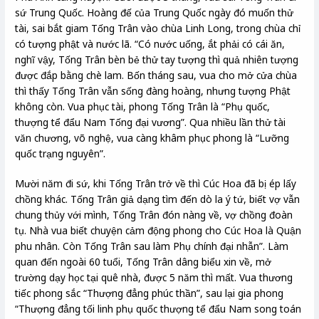
sứ Trung Quốc. Hoàng đế của Trung Quốc ngày đó muốn thử
tài, sai bắt giam Tống Trân vào chùa Linh Long, trong chùa chỉ
có tượng phật và nước lã. “Có nước uống, ắt phải có cái ăn,
nghĩ vậy, Tống Trân bèn bẻ thử tay tượng thì quả nhiên tượng
được đắp bằng chè lam. Bốn tháng sau, vua cho mở cửa chùa
thì thấy Tống Trân vẫn sống đàng hoàng, nhưng tượng Phật
không còn. Vua phục tài, phong Tống Trân là “Phụ quốc,
thượng tể đẩu Nam Tống đại vương”. Qua nhiều lần thử tài
văn chương, võ nghệ, vua càng khâm phục phong là “Lưỡng
quốc trạng nguyên”.
Mười năm đi sứ, khi Tống Trân trở về thì Cúc Hoa đã bị ép lấy
chồng khác. Tống Trân giả dạng tìm đến dò la ý tứ, biết vợ vẫn
chung thủy với mình, Tống Trân đón nàng về, vợ chồng đoàn
tụ. Nhà vua biết chuyện cảm động phong cho Cúc Hoa là Quận
phu nhân. Còn Tống Trân sau làm Phụ chính đại nhẫn”. Làm
quan đến ngoài 60 tuổi, Tống Trân dâng biểu xin về, mở
trường dạy học tại quê nhà, được 5 năm thì mất. Vua thương
tiếc phong sắc “Thượng đẳng phúc thần”, sau lại gia phong
“Thượng đẳng tối linh phụ quốc thượng tể đẩu Nam song toán