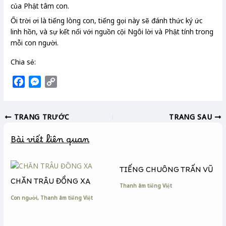
của Phật tâm con.
Ối trời ơi là tiếng lòng con, tiếng gọi này sẽ đánh thức ký ức
linh hồn, và sự kết nối với nguồn cội Ngôi lời và Phật tính trong
mỗi con người.
Chia sẻ:
F
M
C
a
e
o
c
s
p
TRANG TRƯỚC
TRANG SAU
e
s
y
b
e
L
Bài viết liên quan
o
n
i
o
g
n
k
e
k
TIẾNG CHUÔNG TRẤN VŨ
r
CHĂN TRÂU ĐỒNG XA
Thanh âm tiếng Việt
Con người
,
Thanh âm tiếng Việt