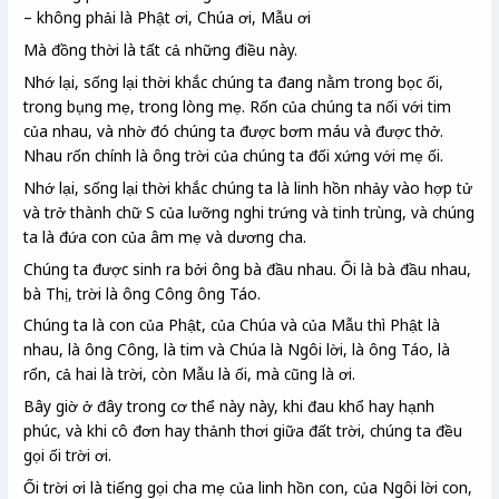
– không phải là Phật ơi, Chúa ơi, Mẫu ơi
Mà đồng thời là tất cả những điều này.
Nhớ lại, sống lại thời khắc chúng ta đang nằm trong bọc ối,
trong bụng mẹ, trong lòng mẹ. Rốn của chúng ta nối với tim
của nhau, và nhờ đó chúng ta được bơm máu và được thở.
Nhau rốn chính là ông trời của chúng ta đối xứng với mẹ ối.
Nhớ lại, sống lại thời khắc chúng ta là linh hồn nhảy vào hợp tử
và trở thành chữ S của lưỡng nghi trứng và tinh trùng, và chúng
ta là đứa con của âm mẹ và dương cha.
Chúng ta được sinh ra bởi ông bà đầu nhau. Ối là bà đầu nhau,
bà Thị, trời là ông Công ông Táo.
Chúng ta là con của Phật, của Chúa và của Mẫu thì Phật là
nhau, là ông Công, là tim và Chúa là Ngôi lời, là ông Táo, là
rốn, cả hai là trời, còn Mẫu là ối, mà cũng là ơi.
Bây giờ ở đây trong cơ thể này này, khi đau khổ hay hạnh
phúc, và khi cô đơn hay thảnh thơi giữa đất trời, chúng ta đều
gọi ối trời ơi.
Ối trời ơi là tiếng gọi cha mẹ của linh hồn con, của Ngôi lời con,