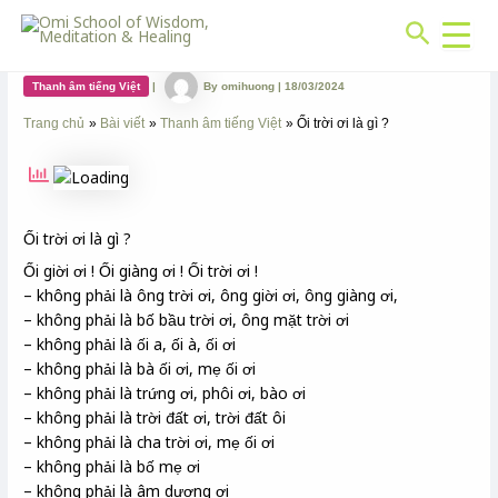
CHUYÊN
Skip
Post
Search
MỤC:
to
navigation
Ối trời ơi là gì ?
content
Thanh âm tiếng Việt
|
By
omihuong
|
18/03/2024
Trang chủ
Bài viết
Thanh âm tiếng Việt
Ối trời ơi là gì ?
Ối trời ơi là gì ?
Ối giời ơi ! Ối giàng ơi ! Ối trời ơi !
– không phải là ông trời ơi, ông giời ơi, ông giàng ơi,
– không phải là bố bầu trời ơi, ông mặt trời ơi
– không phải là ối a, ối à, ối ơi
– không phải là bà ối ơi, mẹ ối ơi
– không phải là trứng ơi, phôi ơi, bào ơi
– không phải là trời đất ơi, trời đất ôi
– không phải là cha trời ơi, mẹ ối ơi
– không phải là bố mẹ ơi
– không phải là âm dương ơi