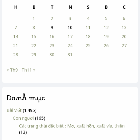
H
B
T
N
S
B
C
1
2
3
4
5
6
7
8
9
10
11
12
13
14
15
16
17
18
19
20
21
22
23
24
25
26
27
28
29
30
31
« Th9
Th11 »
Danh mục
Bài viết
(1.495)
Con người
(165)
Các trạng thái đặc biệt : Mơ, xuất hồn, xuất vía, thiền
(13)