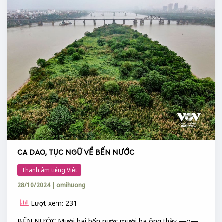
TỤC
NGỮ
VỀ
BẾN
NƯỚC
CA DAO, TỤC NGỮ VỀ BẾN NƯỚC
Thanh âm tiếng Việt
28/10/2024
|
omihuong
Lượt xem: 231
BẾN NƯỚC Mười hai bến nước mười ba ông thày —o—