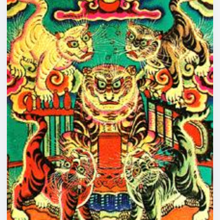
VỊ
TÔN
ÔNG