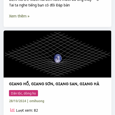
Tai ta nghe tiếng bạn có đôi Đập bàn
Xem thêm »
GIANG
HỒ,
GIANG
SƠN,
GIANG
SAN,
GIANG
HÀ
GIANG HỒ, GIANG SƠN, GIANG SAN, GIANG HÀ
Dân tộc, dòng họ
28/10/2024
|
omihuong
Lượt xem: 82