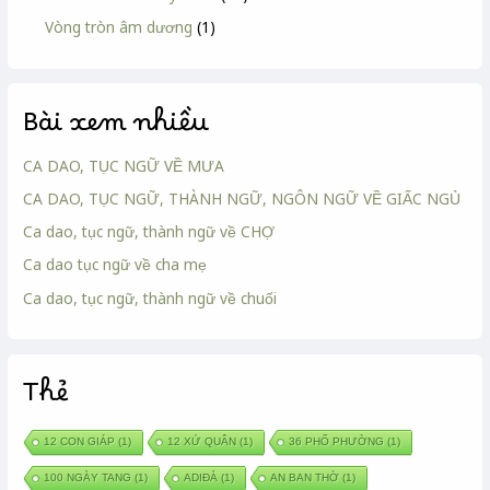
Vòng tròn âm dương
(1)
Bài xem nhiều
CA DAO, TỤC NGỮ VỀ MƯA
CA DAO, TỤC NGỮ, THÀNH NGỮ, NGÔN NGỮ VỀ GIẤC NGỦ
Ca dao, tục ngữ, thành ngữ về CHỢ
Ca dao tục ngữ về cha mẹ
Ca dao, tục ngữ, thành ngữ về chuối
Thẻ
12 CON GIÁP
(1)
12 XỨ QUÂN
(1)
36 PHỐ PHƯỜNG
(1)
100 NGÀY TANG
(1)
ADIĐÀ
(1)
AN BAN THỜ
(1)