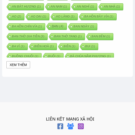
AN BÁT HƯƠNG
(1)
AN NAM
(1)
AN NGHỈ
(1)
AN NHÀ
(1)
AO
(2)
AO DẠI
(1)
AO LÀNG
(1)
BA HỒN BẢY VÍA
(1)
BAN
(4)
BA HỒN CHÍN VÍA
(1)
BAN NGÀY
(1)
BAN THỜ GIA TIÊN
(3)
BAN THỜ TANG
(1)
BAN ĐÊM
(1)
BA VÌ
(1)
BIÊN HOÀ
(1)
BIỂN
(1)
BUI
(1)
BUỒNG CHUỐI
(1)
BUỔI
(1)
BÀ CHÚA NĂM PHƯƠNG
(1)
XEM THÊM
BÀ CHÚA XỨ
(5)
BÀ CHÚA THÀNH ĐÔNG
(1)
BÀ DẦU
(2)
BÀ HÀNG NƯỚC TRONG TRUYỆN TẤM CÁM
(1)
BÀI THUỐC DÂN GIAN
(1)
BÀ MỤ
(2)
BÀN CỔ
(2)
BÀO THAI
(4)
BÀN TAY CHỮA LÀNH
(2)
BÀ TỔ CÔ
(1)
BÁCH VIỆT
(1)
BÁNH BÒ
(1)
BÁNH CHÌ
(1)
BÁNH CHƯNG
(6)
BÁNH DẦY
(5)
BÁNH CHƯNG BÁNH DẦY
(1)
LIÊN KẾT MẠNG XÃ HỘI
BÁNH TRÔI BÁNH CHAY
(7)
BÁNH GIẦY
(2)
BÁNH TRÁNG
(1)