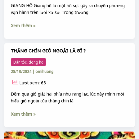
GIANG HỒ Giang hồ là một hố sụt gây ra chuyển phương
vận hành trên lưới xứ sở. Trong trường
Xem thêm »
THÁNG CHÍN GIÓ NGOÀI LÀ GÌ ?
THÁNG
CHÍN
Dân tộc, dòng họ
GIÓ
28/10/2024
|
omihuong
NGOÀI
LÀ
Lượt xem: 65
GÌ
?
Đêm qua gió giật hai phía như rang lạc, lúc này mình mới
hiểu gió ngoài của tháng chín là
Xem thêm »
NGŨ