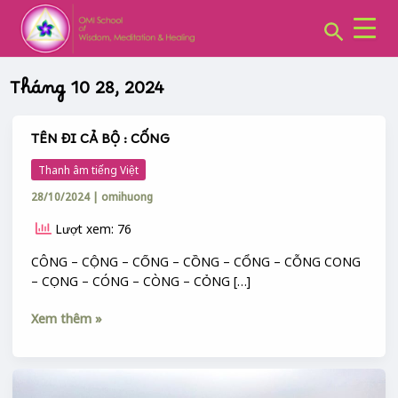
CHUYÊN
Skip
MỤC:
Search
to
content
Tháng 10 28, 2024
TÊN ĐI CẢ BỘ : CỐNG
TÊN
ĐI
Thanh âm tiếng Việt
CẢ
28/10/2024
|
omihuong
BỘ
:
Lượt xem: 76
CỐNG
CÔNG – CỘNG – CỐNG – CỒNG – CỔNG – CỖNG CONG
– CỌNG – CÓNG – CÒNG – CỎNG […]
Xem thêm »
CA
DAO,