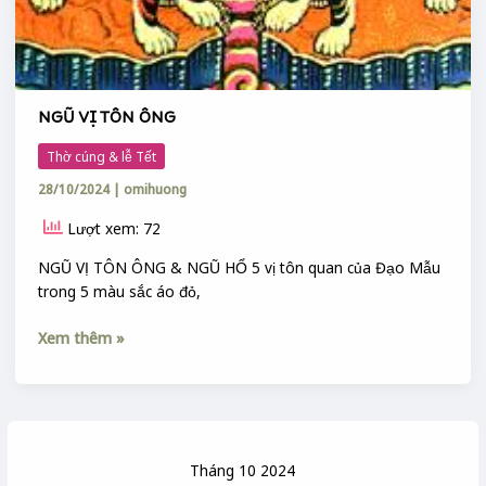
NGŨ VỊ TÔN ÔNG
Thờ cúng & lễ Tết
28/10/2024
|
omihuong
Lượt xem: 72
NGŨ VỊ TÔN ÔNG & NGŨ HỔ 5 vị tôn quan của Đạo Mẫu
trong 5 màu sắc áo đỏ,
Xem thêm »
Tháng 10 2024