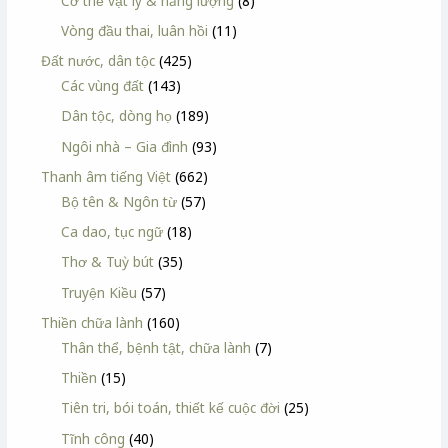
Cơ thể vật lý & năng lượng
(8)
Vòng đầu thai, luân hồi
(11)
Đất nước, dân tộc
(425)
Các vùng đất
(143)
Dân tộc, dòng họ
(189)
Ngôi nhà – Gia đình
(93)
Thanh âm tiếng Việt
(662)
Bộ tên & Ngôn từ
(57)
Ca dao, tục ngữ
(18)
Thơ & Tuỳ bút
(35)
Truyện Kiều
(57)
Thiền chữa lành
(160)
Thân thể, bệnh tật, chữa lành
(7)
Thiền
(15)
Tiên tri, bói toán, thiết kế cuộc đời
(25)
Tĩnh công
(40)