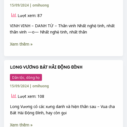
CẢ
15/09/2024
|
omihuong
BỘ
:
Lượt xem: 87
VINH
–
VINH VINH – DANH TỪ – Thân vinh Nhất nghệ tinh, nhất
VỊNH
thân vinh —o— Nhất nghệ tinh, nhất thân
–
VĨNH
Xem thêm »
LONG VƯƠNG BÁT HẢI ĐỘNG ĐÌNH
LONG
VƯƠNG
Dân tộc, dòng họ
BÁT
15/09/2024
|
omihuong
HẢI
ĐỘNG
Lượt xem: 108
ĐÌNH
Long Vương có các xưng danh và hiện thân sau – Vua cha
Bát Hải Động Đình, hay còn gọi
Xem thêm »