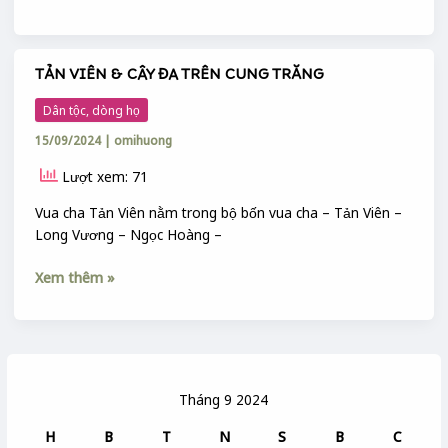
TẢN VIÊN & CÂY ĐA TRÊN CUNG TRĂNG
TẢN
VIÊN
Dân tộc, dòng họ
&
15/09/2024
|
omihuong
CÂY
ĐA
Lượt xem: 71
TRÊN
CUNG
Vua cha Tản Viên nằm trong bộ bốn vua cha – Tản Viên –
TRĂNG
Long Vương – Ngọc Hoàng –
Xem thêm »
Tháng 9 2024
H
B
T
N
S
B
C