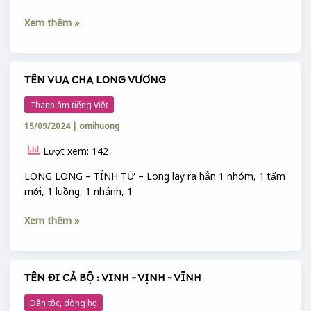
–
KÌNH
Xem thêm »
–
KỈNH
TÊN VUA CHA LONG VƯƠNG
TÊN
VUA
Thanh âm tiếng Việt
CHA
15/09/2024
|
omihuong
LONG
VƯƠNG
Lượt xem: 142
LONG LONG – TÍNH TỪ – Long lay ra hẳn 1 nhóm, 1 tấm
mới, 1 luồng, 1 nhánh, 1
Xem thêm »
TÊN ĐI CẢ BỘ : VINH – VỊNH – VĨNH
TÊN
ĐI
Dân tộc, dòng họ