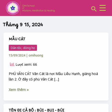
CHUYÊN
Skip
MỤC:
Search
to
content
Tháng 9 15, 2024
MẪU CÁT
MẪU
CÁT
Dân tộc, dòng họ
15/09/2024
|
omihuong
Lượt xem: 66
PHỦ VÂN CÁT Vân Cát là nơi Mẫu Liễu Hạnh, giáng hoá
lần 2. Ở đây có phủ Vân Cát […]
Xem thêm »
TÊN ĐI CẢ BỘ : BÙI – BỤI – BÚI
TÊN