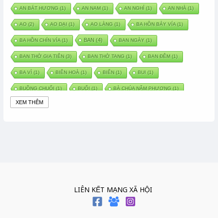
AN BÁT HƯƠNG
(1)
AN NAM
(1)
AN NGHỈ
(1)
AN NHÀ
(1)
AO
(2)
AO DẠI
(1)
AO LÀNG
(1)
BA HỒN BẢY VÍA
(1)
BAN
(4)
BA HỒN CHÍN VÍA
(1)
BAN NGÀY
(1)
BAN THỜ GIA TIÊN
(3)
BAN THỜ TANG
(1)
BAN ĐÊM
(1)
BA VÌ
(1)
BIÊN HOÀ
(1)
BIỂN
(1)
BUI
(1)
BUỒNG CHUỐI
(1)
BUỔI
(1)
BÀ CHÚA NĂM PHƯƠNG
(1)
XEM THÊM
BÀ CHÚA XỨ
(5)
BÀ CHÚA THÀNH ĐÔNG
(1)
BÀ DẦU
(2)
BÀ HÀNG NƯỚC TRONG TRUYỆN TẤM CÁM
(1)
BÀI THUỐC DÂN GIAN
(1)
BÀ MỤ
(2)
BÀN CỔ
(2)
BÀO THAI
(4)
BÀN TAY CHỮA LÀNH
(2)
BÀ TỔ CÔ
(1)
BÁCH VIỆT
(1)
BÁNH BÒ
(1)
BÁNH CHÌ
(1)
BÁNH CHƯNG
(6)
BÁNH DẦY
(5)
BÁNH CHƯNG BÁNH DẦY
(1)
LIÊN KẾT MẠNG XÃ HỘI
BÁNH TRÔI BÁNH CHAY
(7)
BÁNH GIẦY
(2)
BÁNH TRÁNG
(1)
BÁNH TRƯNG
(1)
BÁNH TÀY
(1)
BÁNH TẾT
(3)