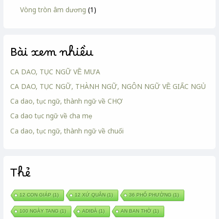
Vòng tròn âm dương
(1)
Bài xem nhiều
CA DAO, TỤC NGỮ VỀ MƯA
CA DAO, TỤC NGỮ, THÀNH NGỮ, NGÔN NGỮ VỀ GIẤC NGỦ
Ca dao, tục ngữ, thành ngữ về CHỢ
Ca dao tục ngữ về cha mẹ
Ca dao, tục ngữ, thành ngữ về chuối
Thẻ
12 CON GIÁP
(1)
12 XỨ QUÂN
(1)
36 PHỐ PHƯỜNG
(1)
100 NGÀY TANG
(1)
ADIĐÀ
(1)
AN BAN THỜ
(1)