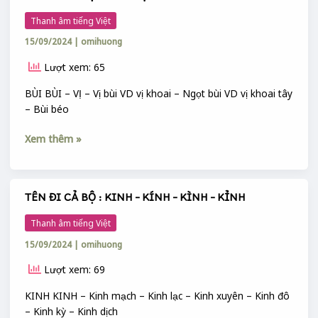
ĐI
Thanh âm tiếng Việt
CẢ
15/09/2024
|
omihuong
BỘ
:
Lượt xem: 65
BÙI
–
BÙI BÙI – VỊ – Vị bùi VD vị khoai – Ngọt bùi VD vị khoai tây
BỤI
– Bùi béo
–
BÚI
Xem thêm »
TÊN ĐI CẢ BỘ : KINH – KÍNH – KÌNH – KỈNH
TÊN
ĐI
Thanh âm tiếng Việt
CẢ
15/09/2024
|
omihuong
BỘ
:
Lượt xem: 69
KINH
–
KINH KINH – Kinh mạch – Kinh lạc – Kinh xuyên – Kinh đô
KÍNH
– Kinh kỳ – Kinh dịch