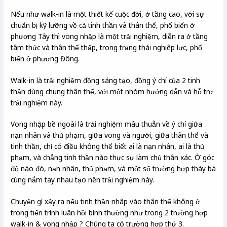
Nếu như walk-in là một thiết kế cuộc đời, ở tầng cao, với sự
chuẩn bị kỹ lưỡng về cả tinh thần và thân thể, phổ biến ở
phương Tây thì vong nhập là một trải nghiệm, diễn ra ở tầng
tâm thức và thân thể thấp, trong trạng thái nghiêp lực, phổ
biến ở phương Đông.
Walk-in là trải nghiệm đồng sáng tạo, đồng ý chí của 2 tinh
thần dùng chung thân thể, với một nhóm hướng dẫn và hỗ trợ
trải nghiệm này.
Vong nhập bề ngoài là trải nghiệm mâu thuẫn về ý chí giữa
nạn nhân và thủ phạm, giữa vong và người, giữa thân thể và
tinh thần, chỉ có điều không thể biết ai là nạn nhân, ai là thủ
phạm, và chẳng tinh thần nào thực sự làm chủ thân xác. Ở góc
độ nào đó, nạn nhân, thủ phạm, và một số trường hợp thày bà
cùng nắm tay nhau tạo nên trải nghiệm này.
Chuyện gì xảy ra nếu tinh thần nhâp vào thân thể không ở
trong tiến trình luân hồi bình thường như trong 2 trường hợp
walk-in & vong nhập ? Chúng ta có trường hợp thứ 3.