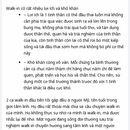
Walk-in có rất nhiều lợi ích và khó khăn
– Lơi ích là 1 tinh thần có thể đầu thai luôn mà không
cần phải trải qua việc được sinh ra và lớn lên trong
bụng mẹ, không phải trải qua tuổi thơ, và tận dụng
được thân thể, quan hệ và trải nghiệm của tinh thần
của kia, còn tinh thần còn lai có thể rời bỏ một kiếp
sống và tái đầu thai sớm hơn mà không bỏ phí cơ thể
này
– Khó khăn cũng vô vàn. Mỗi chúng ta bình thường
càn cả chục năm thậm chí hàng chục năm chỉ để làm
quen, phát triển và học hỏi về thân thể. Cho nên, sử
dụng môt cơ thể trưởng thành trước đó với 1 tinh
thần khác là điều cực khó.
2 ca walk-in đầu tiên tôi gặp đều ở người Mỹ, tên tuổi trong
giới tâm linh. Họ đều rất thoải mái chia sẻ câu chuyện walk-in
của mình. Họ không thực sự nhớ ra mình là walk-in, mà được
nhắc lại để nhớ. Một người đang sống đời thường sau trải
nghiệm walk-in chuyển hướng sang tâm linh và một người