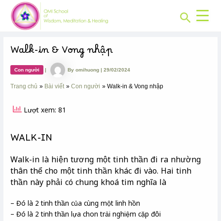
CHUYÊN
Skip
Post
MỤC:
Search
to
navigation
content
Walk-in & Vong nhập
Con người
|
By
omihuong
|
29/02/2024
Trang chủ
Bài viết
Con người
Walk-in & Vong nhập
Lượt xem: 81
WALK-IN
Walk-in là hiện tương một tinh thần đi ra nhường
thân thể cho một tinh thần khác đi vào. Hai tinh
thần này phải có chung khoá tim nghĩa là
– Đó là 2 tinh thần của cùng một linh hồn
– Đó là 2 tinh thần lựa chon trải nghiệm cặp đôi