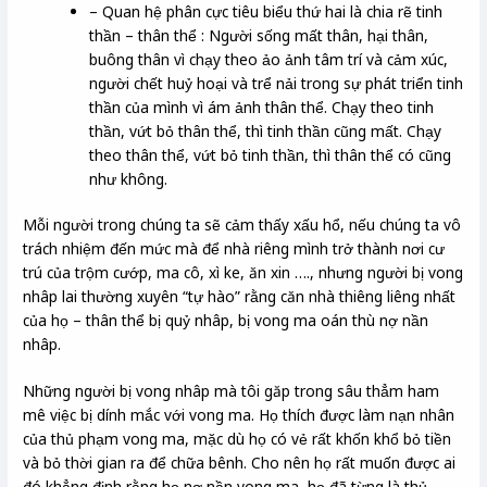
– Quan hệ phân cực tiêu biểu thứ hai là chia rẽ tinh
thần – thân thể : Người sống mất thân, hại thân,
buông thân vì chạy theo ảo ảnh tâm trí và cảm xúc,
người chết huỷ hoại và trể nải trong sự phát triển tinh
thần của mình vì ám ảnh thân thể. Chạy theo tinh
thần, vứt bỏ thân thể, thì tinh thần cũng mất. Chạy
theo thân thể, vứt bỏ tinh thần, thì thân thể có cũng
như không.
Mỗi người trong chúng ta sẽ cảm thấy xấu hổ, nếu chúng ta vô
trách nhiệm đến mức mà để nhà riêng mình trở thành nơi cư
trú của trộm cướp, ma cô, xì ke, ăn xin …., nhưng người bị vong
nhâp lai thường xuyên “tự hào” rằng căn nhà thiêng liêng nhất
của họ – thân thể bị quỷ nhâp, bị vong ma oán thù nợ nần
nhâp.
Những người bị vong nhâp mà tôi găp trong sâu thẳm ham
mê việc bị dính mắc với vong ma. Họ thích được làm nạn nhân
của thủ phạm vong ma, mặc dù họ có vẻ rất khốn khổ bỏ tiền
và bỏ thời gian ra để chữa bênh. Cho nên họ rất muốn được ai
đó khẳng định rằng họ nợ nần vong ma, họ đã từng là thủ