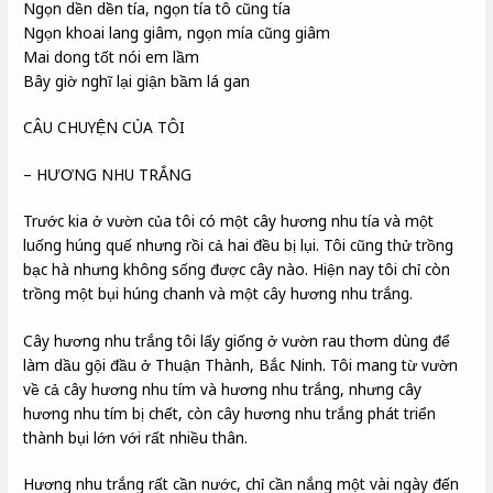
Ngọn dền dền tía, ngọn tía tô cũng tía
Ngọn khoai lang giâm, ngọn mía cũng giâm
Mai dong tốt nói em lầm
Bây giờ nghĩ lại giận bầm lá gan
CÂU CHUYỆN CỦA TÔI
– HƯƠNG NHU TRẮNG
Trước kia ở vườn của tôi có một cây hương nhu tía và một
luống húng quế nhưng rồi cả hai đều bị lụi. Tôi cũng thử trồng
bạc hà nhưng không sống được cây nào. Hiện nay tôi chỉ còn
trồng một bụi húng chanh và một cây hương nhu trắng.
Cây hương nhu trắng tôi lấy giống ở vườn rau thơm dùng để
làm dầu gội đầu ở Thuận Thành, Bắc Ninh. Tôi mang từ vườn
về cả cây hương nhu tím và hương nhu trắng, nhưng cây
hương nhu tím bị chết, còn cây hương nhu trắng phát triển
thành bụi lớn với rất nhiều thân.
Hương nhu trắng rất cần nước, chỉ cần nắng một vài ngày đến