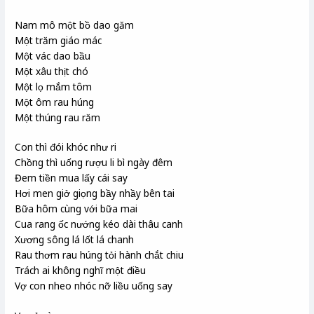
Nam mô một bồ dao găm
Một trăm giáo mác
Một vác dao bầu
Một xâu thịt chó
Một lọ mắm tôm
Một ôm rau húng
Một thúng rau răm
Con thì đói khóc như ri
Chồng thì uống rượu li bì ngày đêm
Đem tiền mua lấy cái say
Hơi men giở giọng bầy nhầy bên tai
Bữa hôm cùng với bữa mai
Cua rang ốc nướng kéo dài thâu canh
Xương sông lá lốt lá chanh
Rau thơm rau húng tỏi hành chắt chiu
Trách ai không nghĩ một điều
Vợ con nheo nhóc nỡ liều uống say