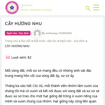
CHUYÊN
Skip
Post
MỤC:
Search
to
navigation
content
CÂY HƯƠNG NHU
Ngôi nhà - Gia đình
|
By
omihuong
|
01/05/2025
Trang chủ
Bài viết
Đất nước, dân tộc
Ngôi nhà - Gia đình
CÂY HƯƠNG NHU
Lượt xem: 82
Mỗi vùng đất, mỗi xứ sở mang đều có những sinh vật đặc
trưng mang hồn cốt của vùng đất ấy, xứ sở ấy.
Tháng ba vào tiết Cốc Vũ, mỗi thành viên nhóm làm vườn của
chúng tôi mà có vườn và kết nối được với vùng đất và xứ sở sẽ
được xứ sở trao cho một hạt giống để trồng ở vườn riêng của
mình và vườn chung của nhóm. Hạt giống này cũng liên quan