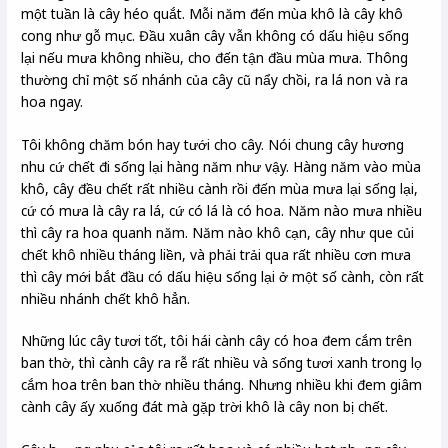
một tuần là cây héo quắt. Mỗi năm đến mùa khô là cây khô
cong như gỗ mục. Đầu xuân cây vẫn không có dấu hiệu sống
lại nếu mưa không nhiều, cho đến tận đầu mùa mưa. Thông
thường chỉ một số nhánh của cây cũ nẩy chồi, ra lá non và ra
hoa ngay.
Tôi không chăm bón hay tưới cho cây. Nói chung cây hương
nhu cứ chết đi sống lại hàng năm như vậy. Hàng năm vào mùa
khô, cây đều chết rất nhiều cành rồi đến mùa mưa lại sống lại,
cứ có mưa là cây ra lá, cứ có lá là có hoa. Năm nào mưa nhiều
thì cây ra hoa quanh năm. Năm nào khô cạn, cây như que củi
chết khô nhiều tháng liền, và phải trải qua rất nhiều cơn mưa
thì cây mới bắt đầu có dấu hiệu sống lại ở một số cành, còn rất
nhiều nhánh chết khô hẳn.
Những lúc cây tươi tốt, tôi hái cành cây có hoa đem cắm trên
ban thờ, thì cành cây ra rễ rất nhiều và sống tươi xanh trong lọ
cắm hoa trên ban thờ nhiều tháng. Nhưng nhiều khi đem giâm
cành cây ấy xuống đát mà gặp trời khô là cây non bị chết.