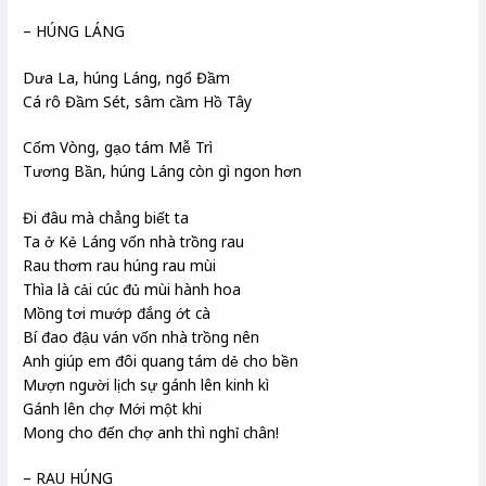
– HÚNG LÁNG
Dưa La, húng Láng, ngổ Đầm
Cá rô Đầm Sét, sâm cầm Hồ Tây
Cốm Vòng, gạo tám Mễ Trì
Tương Bần, húng Láng còn gì ngon hơn
Đi đâu mà chẳng biết ta
Ta ở Kẻ Láng vốn nhà trồng rau
Rau thơm rau húng rau mùi
Thìa là cải cúc đủ mùi hành hoa
Mồng tơi mướp đắng ớt cà
Bí đao đậu ván vốn nhà trồng nên
Anh giúp em đôi quang tám dẻ cho bền
Mượn người lịch sự gánh lên kinh kì
Gánh lên chợ Mới một khi
Mong cho đến chợ anh thì nghỉ chân!
– RAU HÚNG