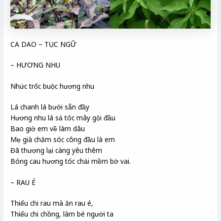
CA DAO – TỤC NGỮ
– HƯƠNG NHU
Nhức trốc buộc hương nhu
Lá chanh lá bưởi sẵn đầy
Hương nhu lá sả tóc mây gội đầu
Bao giờ em về làm dâu
Mẹ già chăm sóc công đầu là em
Đã thương lại càng yêu thêm
Bóng cau hương tóc chải mềm bờ vai.
– RAU É
Thiếu chi rau mà ăn rau é,
Thiếu chi chồng, làm bé người ta