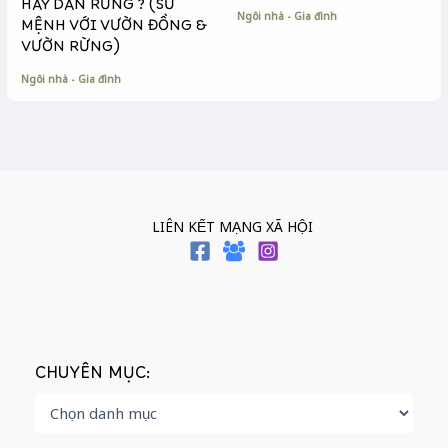
HAY DÂN RỪNG ? (SỨ
Ngôi nhà - Gia đình
MỆNH VỚI VƯỜN ĐỒNG &
VƯỜN RỪNG)
Ngôi nhà - Gia đình
LIÊN KẾT MẠNG XÃ HỘI
CHUYÊN MỤC: