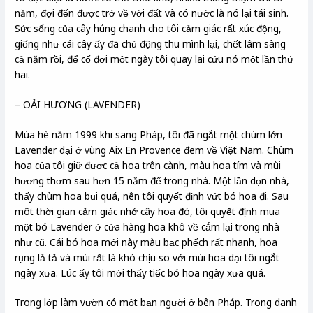
năm, đợi đến được trở về với đất và có nước là nó lại tái sinh.
Sức sống của cây húng chanh cho tôi cảm giác rất xúc động,
giống như cái cây ấy đã chủ động thu mình lại, chết lâm sàng
cả năm rồi, để cố đợi một ngày tôi quay lai cứu nó một lần thứ
hai.
– OẢI HƯƠNG (LAVENDER)
Mùa hè năm 1999 khi sang Pháp, tôi đã ngắt một chùm lớn
Lavender dại ở vùng Aix En Provence đem về Việt Nam. Chùm
hoa của tôi giữ được cả hoa trên cành, màu hoa tím và mùi
hương thơm sau hơn 15 năm để trong nhà. Một lần dọn nhà,
thấy chùm hoa bụi quá, nên tôi quyết định vứt bó hoa đi. Sau
môt thời gian cảm giác nhớ cây hoa đó, tôi quyết định mua
một bó Lavender ở cửa hàng hoa khô về cắm lại trong nhà
như cũ. Cái bó hoa mới này màu bạc phếch rất nhanh, hoa
rụng lả tả và mùi rất là khó chịu so với mùi hoa dại tôi ngắt
ngày xưa. Lúc ấy tôi mới thấy tiếc bó hoa ngày xưa quá.
Trong lớp làm vườn có một bạn người ở bên Pháp. Trong danh