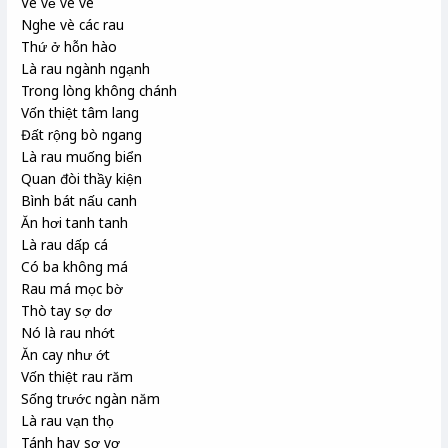
Ve vẻ vè ve
Nghe vè các rau
Thứ ở hỗn hào
Là rau ngành ngạnh
Trong lòng không chánh
Vốn thiệt tâm lang
Đất rộng bò ngang
Là rau muống biển
Quan đòi thầy kiện
Bình bát nấu canh
Ăn hơi tanh tanh
Là rau dấp cá
Có ba không má
Rau má mọc bờ
Thò tay sợ dơ
Nó là rau nhớt
Ăn cay như ớt
Vốn thiệt rau răm
Sống trước ngàn năm
Là rau vạn thọ
Tánh hay sợ vợ