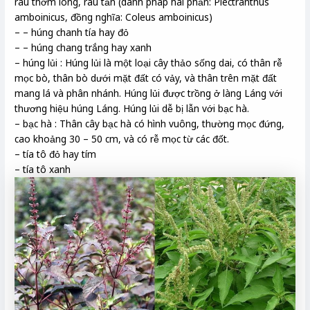
rau thơm lông, rau tần (danh pháp hai phần: Plectranthus
amboinicus, đồng nghĩa: Coleus amboinicus)
– – húng chanh tía hay đỏ
– – húng chang trắng hay xanh
– húng lủi : Húng lủi là một loại cây thảo sống dai, có thân rễ
mọc bò, thân bò dưới mặt đất có vảy, và thân trên mặt đất
mang lá và phân nhánh. Húng lủi được trồng ở làng Láng với
thương hiệu húng Láng. Húng lủi dễ bị lẫn với bạc hà.
– bạc hà : Thân cây bạc hà có hình vuông, thường mọc đứng,
cao khoảng 30 – 50 cm, và có rễ mọc từ các đốt.
– tía tô đỏ hay tím
– tía tô xanh