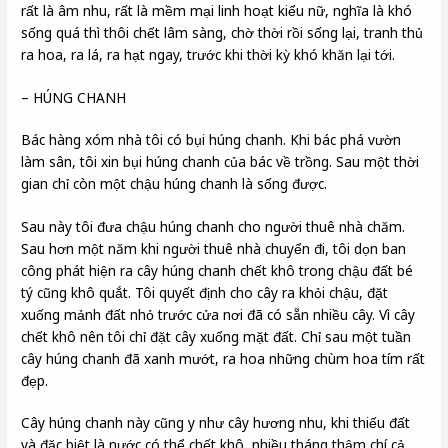
rất là âm nhu, rất là mềm mại linh hoạt kiểu nữ, nghĩa là khó
sống quá thì thôi chết lâm sàng, chờ thời rồi sống lại, tranh thủ
ra hoa, ra lá, ra hạt ngay, trước khi thời kỳ khó khăn lại tới.
– HÚNG CHANH
Bác hàng xóm nhà tôi có bụi húng chanh. Khi bác phá vườn
làm sân, tôi xin bụi húng chanh của bác về trồng. Sau một thời
gian chỉ còn một chậu húng chanh là sống được.
Sau này tôi đưa chậu húng chanh cho người thuê nhà chăm.
Sau hơn một năm khi người thuê nhà chuyển đi, tôi dọn ban
công phát hiện ra cây húng chanh chết khô trong chậu đất bé
tý cũng khô quắt. Tôi quyết định cho cây ra khỏi chậu, đặt
xuống mảnh đất nhỏ trước cửa nơi đã có sẵn nhiều cây. Vì cây
chết khô nên tôi chỉ đặt cây xuống mặt đất. Chỉ sau một tuần
cây húng chanh đã xanh mướt, ra hoa những chùm hoa tím rất
đẹp.
Cây húng chanh này cũng y như cây hương nhu, khi thiếu đất
và đặc biệt là nước có thể chết khô, nhiều tháng thậm chí cả