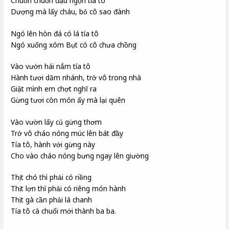
Chuồn chuồn đậu ngọn tía tô
Dượng mà lấy cháu, bỏ cô sao đành
Ngó lên hòn đá có lá tía tô
Ngó xuống xóm Bụt có cô chưa chồng
Vào vườn hái nắm tía tô
Hành tươi dăm nhánh, trở vô trong nhà
Giật mình em chợt nghĩ ra
Gừng tươi còn món ấy mà lại quên
Vào vườn lấy củ gừng thơm
Trở vô cháo nóng múc lên bát đầy
Tía tô, hành với gừng này
Cho vào cháo nóng bưng ngay lên giường
Thịt chó thì phải có riềng
Thịt lợn thì phải có riêng món hành
Thịt gà cần phải lá chanh
Tía tô cà chuối mới thành ba ba.