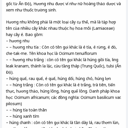
gốc từ Ấn Độ), Hương nhu được ví như nữ hoàng thảo dược và
xem như thuốc trường sinh.
Hương nhu không phải là một loại cây cụ thể, mà là tập hợp
tên của nhiều cây khác nhau thuộc họ hoa môi (Lamiaceae)
hay cây é. Bao gồm:
– hương nhu
– – hương nhu tía : Còn có tên gọi khác là é tía, é rừng, é đỏ,
che-tak-me. Tên khoa học là Ocimum tenuiflorum
– – hương nhu trắng : còn có tên gọi khác là húng giồi tía, ling
leak kranam, thánh la lặc, cửu tầng tháp (Trung Quốc), tulsi (Ấn
Độ).
– húng quế, rau quế, é quế, húng dổi, húng chó, húng lợn
– – húng trắng : Còn có tên gọi khác là é trắng, trà tiên, tiến
thực, hương thảo, húng lông, húng quế lông. Danh pháp khoa
học: Ocimum africanum; các đồng nghĩa: Ocimum basilicum var.
pilosum)
– – húng tía toàn thân
– – húng xanh tím
– húng chanh : còn có tên gọi khác là tần dày lá, rau thơm lùn,