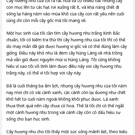
Cây hương nhu của tôi ra rất hoa và có nhiều hat nhưng cây
con mọc lên từ các hạt rơi xuống rất ít, và khả năng chết đi
sống lại hàng năm vào mùa khô của cây con rất yếu nên cuối
cùng chỉ còn mỗi cây gốc mà tôi mang về.
Một học sinh của tôi cần tìm cây hương nhu trắng Kinh Bắc
chuẩn, tôi có kiểm tra thử thì cây hương nhu của tôi thì có thể
do may mắn đã giữ được hương vị gốc và có thể dùng làm cây
giống. Điều này khó như là đem cây húng Láng về nhà trồng
mà vẫn giữ được nguyên mùi vị húng Láng. Tôi cũng không
hiểu vì sao tôi vô tình làm được điều này với cây hương nhu
trắng này, có thể vì tôi hợp với cây này.
Đã là cuối tháng ba âm lịch, nhưng cây hương nhu của tôi năm
nay mới chỉ có vài cành xanh, các cành còn lại dường như chết
khô hết từ cuối năm ngoái không khôi phục được. Lá xanh
thưa thớt quá nên cây chưa có hoa. Thế là tôi chỉ có thể ngắt
một cành hương nhu trong vài cành cây còn có dấu hiệu sự
sống cho bạn học sinh.
Cây hương nhu cho tôi thấy một sức sống mãnh liệt, theo kiểu