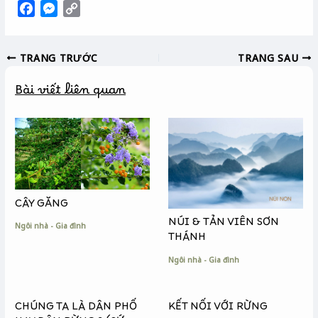
F
M
C
a
e
o
c
s
p
TRANG TRƯỚC
TRANG SAU
e
s
y
b
e
L
Bài viết liên quan
o
n
i
o
g
n
k
e
k
r
CÂY GĂNG
NÚI & TẢN VIÊN SƠN
Ngôi nhà - Gia đình
THÁNH
Ngôi nhà - Gia đình
CHÚNG TA LÀ DÂN PHỐ
KẾT NỐI VỚI RỪNG