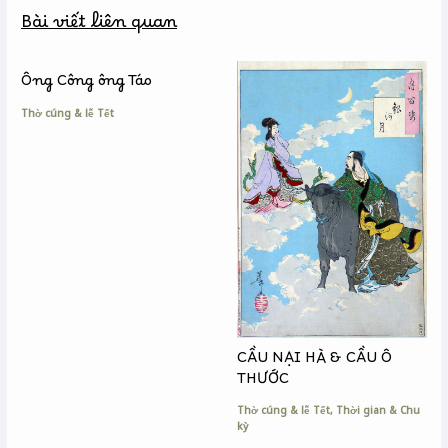
b
e
L
Bài viết liên quan
o
n
i
o
g
n
k
e
k
Ông Công ông Táo
r
Thờ cúng & lễ Tết
CẦU NẠI HÀ & CẦU Ô
THƯỚC
Thờ cúng & lễ Tết
,
Thời gian & Chu
kỳ