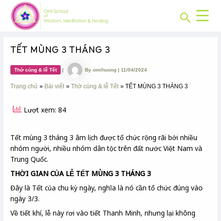
CHUYÊN
Skip
Post
MỤC:
Search
to
navigation
content
TẾT MÙNG 3 THÁNG 3
Thờ cúng & lễ Tết
|
By
omihuong
|
11/04/2024
Trang chủ
Bài viết
Thờ cúng & lễ Tết
TẾT MÙNG 3 THÁNG 3
Lượt xem: 84
Tết mùng 3 tháng 3 âm lịch được tổ chức rộng rãi bởi nhiều
nhóm người, nhiều nhóm dân tộc trên đất nước Việt Nam và
Trung Quốc.
THỜI GIAN CỦA LỄ TẾT MÙNG 3 THÁNG 3
Đây là Tết của chu kỳ ngày, nghĩa là nó cần tổ chức đúng vào
ngày 3/3.
Về tiết khí, lễ này rơi vào tiết Thanh Minh, nhưng lại không