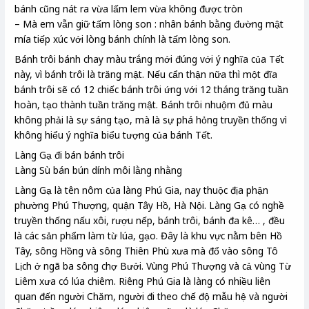
bánh cũng nát ra vừa lấm lem vừa không được tròn
– Mà em vẫn giữ tấm lòng son : nhân bánh bằng đường mật
mía tiếp xúc với lòng bánh chính là tấm lòng son.
Bánh trôi bánh chay màu trắng mới đúng với ý nghĩa của Tết
này, vì bánh trôi là trăng mật. Nếu cẩn thận nữa thì một đĩa
bánh trôi sẽ có 12 chiếc bánh trôi ứng với 12 tháng trăng tuần
hoàn, tạo thành tuần trăng mật. Bánh trôi nhuộm đủ màu
không phải là sự sáng tạo, mà là sự phá hỏng truyền thống vì
không hiểu ý nghĩa biểu tượng của bánh Tết.
Làng Gạ đi bán bánh trôi
Làng Sù bán bún dính môi lằng nhằng
Làng Gạ là tên nôm của làng Phú Gia, nay thuộc địa phận
phường Phú Thượng, quận Tây Hồ, Hà Nội. Làng Gạ có nghề
truyền thống nấu xôi, rượu nếp, bánh trôi, bánh đa kê… , đều
là các sản phẩm làm từ lúa, gạo. Đây là khu vực nằm bên Hồ
Tây, sông Hồng và sông Thiên Phù xưa mà đổ vào sông Tô
Lịch ở ngã ba sông chợ Bưởi. Vùng Phú Thượng và cả vùng Từ
Liêm xưa có lúa chiêm. Riêng Phú Gia là làng có nhiều liên
quan đến người Chăm, người đi theo chế độ mẫu hệ và người