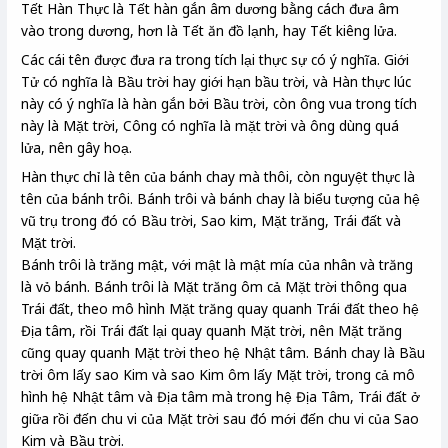
Tết Hàn Thực là Tết hàn gắn âm dương bằng cách đưa âm
vào trong dương, hơn là Tết ăn đồ lạnh, hay Tết kiêng lửa.
Các cái tên được đưa ra trong tích lại thực sự có ý nghĩa. Giới
Tử có nghĩa là Bầu trời hay giới hạn bầu trời, và Hàn thực lúc
này có ý nghĩa là hàn gắn bởi Bầu trời, còn ông vua trong tích
này là Mặt trời, Công có nghĩa là mặt trời và ông dùng quá
lửa, nên gây hoạ.
Hàn thực chỉ là tên của bánh chay mà thôi, còn nguyệt thực là
tên của bánh trôi. Bánh trôi và bánh chay là biểu tượng của hệ
vũ trụ trong đó có Bầu trời, Sao kim, Mặt trăng, Trái đất và
Mặt trời.
Bánh trôi là trăng mật, với mật là mật mía của nhân và trăng
là vỏ bánh. Bánh trôi là Mặt trăng ôm cả Mặt trời thông qua
Trái đất, theo mô hình Mặt trăng quay quanh Trái đất theo hệ
Địa tâm, rồi Trái đất lại quay quanh Mặt trời, nên Mặt trăng
cũng quay quanh Mặt trời theo hệ Nhật tâm. Bánh chay là Bầu
trời ôm lấy sao Kim và sao Kim ôm lấy Mặt trời, trong cả mô
hình hệ Nhật tâm và Địa tâm mà trong hệ Địa Tâm, Trái đất ở
giữa rồi đến chu vi của Mặt trời sau đó mới đến chu vi của Sao
Kim và Bầu trời.