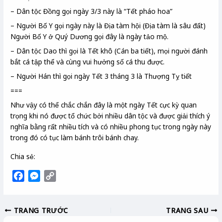
– Dân tộc Đồng gọi ngày 3/3 này là “Tết pháo hoa”
– Người Bố Y gọi ngày này là Địa tàm hội (Địa tàm là sâu đất)
Người Bố Y ở Quý Dương gọi đây là ngày tảo mộ.
– Dân tộc Dao thì gọi là Tết khô (Cán ba tiết), mọi người đánh
bắt cá tập thể và cùng vui hưởng số cá thu được.
– Người Hán thì gọi ngày Tết 3 tháng 3 là Thượng Tỵ tiết
===
Như vậy có thể chắc chắn đây là một ngày Tết cực kỳ quan
trọng khi nó được tổ chức bởi nhiều dân tộc và được giải thích ý
nghĩa bằng rất nhiều tích và có nhiều phong tục trong ngày này
trong đó có tục làm bánh trôi bánh chay.
Chia sẻ:
F
M
C
a
e
o
c
s
p
TRANG TRƯỚC
TRANG SAU
e
s
y