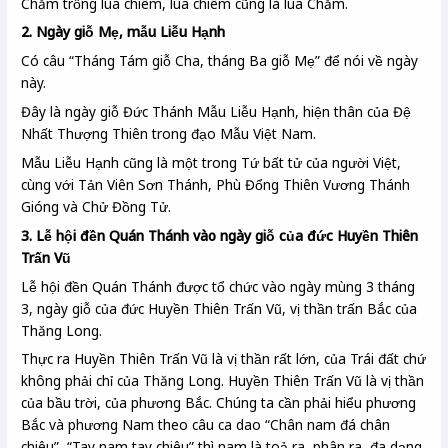
Chăm trồng lúa chiêm, lúa chiêm cũng là lúa Chăm.
2. Ngày giỗ Mẹ, mẫu Liễu Hạnh
Có câu “Tháng Tám giỗ Cha, tháng Ba giỗ Mẹ” để nói về ngày
này.
Đây là ngày giỗ Đức Thánh Mẫu Liễu Hạnh, hiện thân của Đệ
Nhất Thượng Thiên trong đạo Mẫu Việt Nam.
Mẫu Liễu Hạnh cũng là một trong Tứ bất tử của người Việt,
cùng với Tản Viên Sơn Thánh, Phù Đổng Thiên Vương Thánh
Gióng và Chử Đồng Tử.
3. Lễ hội đền Quán Thánh vào ngày giỗ của đức Huyền Thiên
Trấn Vũ
Lễ hội đền Quán Thánh được tổ chức vào ngày mùng 3 tháng
3, ngày giỗ của đức Huyền Thiên Trấn Vũ, vị thần trấn Bắc của
Thăng Long.
Thực ra Huyền Thiên Trấn Vũ là vị thần rất lớn, của Trái đất chứ
không phải chỉ của Thăng Long. Huyền Thiên Trấn Vũ là vị thần
của bầu trời, của phương Bắc. Chúng ta cần phải hiểu phương
Bắc và phương Nam theo câu ca dao “Chân nam đá chân
chiêu”, “Tay nam tay chiêu” thì nam là toả ra, phân ra, đa dạng