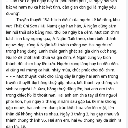
– Dân tộc Lê gọi ngày này là “phù niệm phù”, là ngày hội săn
bắt và nam nữ ca hát kết tình, dân gian còn gọi là “ngày yêu
đương”.
– – – Truyền thuyết “Bách linh điểu” của người Lê kể rằng, khu
vực Thất Chỉ Sơn (Hải Nam) gặp hạn hán, Á Ngân dũng cảm
lên núi thổi sáo bằng mũi, thổi ba ngày ba đêm. Một con chim
bách linh bay ngang qua, Á Ngân đuổi theo, chim biến thành
người đẹp, cùng Á Ngân kết thành chồng vợ. Hai người trú
trong hang động. Lãnh chúa ganh ghét sai gia đinh đốt hang.
Núi lở đè chết lãnh chúa và gia đinh. Á Ngân cùng vợ biến
thành đôi chim bay lên trời. Người trong làng hay tin đều đến,
ai cũng vui mừng ca hát, nhảy múa, chúc phúc cho đôi chim.
– – – Một thuyết khác cho rằng đây là ngày hai anh em trong
truyền thuyết đại hồng thuỷ gặp nhau, kết thành vợ chồng và
sinh ra người Lê. Xưa, hồng thuỷ dâng lên, hai anh em trốn
trong chiếc hồ lô thoát nạn. Hai anh em chia tay đi tìm người
phối hôn, hẹn ngày 3 tháng 3 năm sau gặp lại. Đi mãi không
gặp người, hai anh em dùng trúc khắc hoa văn lên mặt, lên
thân để không nhận ra nhau. Ngày 3 tháng 3, họ gặp nhau và
thành chồng thành vợ. Hai anh em, hai vợ chồng này đã sinh ra
dân tộc Lê.