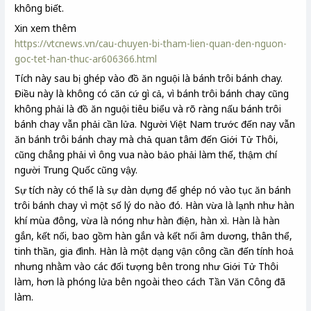
không biết.
Xin xem thêm
https://vtcnews.vn/cau-chuyen-bi-tham-lien-quan-den-nguon-
goc-tet-han-thuc-ar606366.html
Tích này sau bị ghép vào đồ ăn nguội là bánh trôi bánh chay.
Điều này là không có căn cứ gì cả, vì bánh trôi bánh chay cũng
không phải là đồ ăn nguội tiêu biểu và rõ ràng nấu bánh trôi
bánh chay vẫn phải cần lửa. Người Việt Nam trước đến nay vẫn
ăn bánh trôi bánh chay mà chả quan tâm đến Giới Tử Thôi,
cũng chẳng phải vì ông vua nào bảo phải làm thế, thậm chí
người Trung Quốc cũng vậy.
Sự tích này có thể là sự dàn dựng để ghép nó vào tục ăn bánh
trôi bánh chay vì một số lý do nào đó. Hàn vừa là lạnh như hàn
khí mùa đông, vừa là nóng như hàn điện, hàn xì. Hàn là hàn
gắn, kết nối, bao gồm hàn gắn và kết nối âm dương, thân thể,
tinh thần, gia đình. Hàn là một dạng vận công cần đến tính hoả
nhưng nhằm vào các đối tượng bên trong như Giới Tử Thôi
làm, hơn là phóng lửa bên ngoài theo cách Tần Văn Công đã
làm.