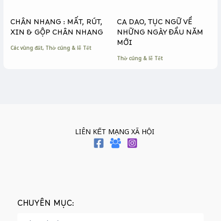
CHÂN NHANG : MẤT, RÚT,
CA DAO, TỤC NGỮ VỀ
XIN & GỘP CHÂN NHANG
NHỮNG NGÀY ĐẦU NĂM
MỚI
Các vùng đất
,
Thờ cúng & lễ Tết
Thờ cúng & lễ Tết
LIÊN KẾT MẠNG XÃ HỘI
CHUYÊN MỤC: