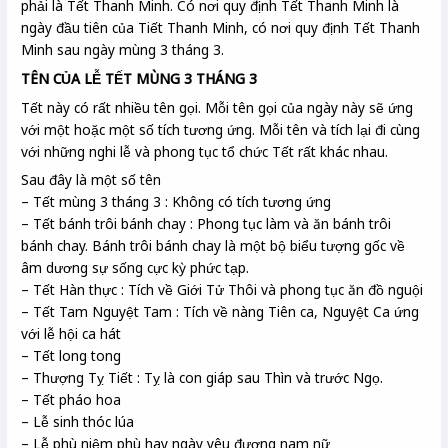
phải là Tết Thanh Minh. Có nơi quy định Tết Thanh Minh là
ngày đầu tiên của Tiết Thanh Minh, có nơi quy định Tết Thanh
Minh sau ngày mùng 3 tháng 3.
TÊN CỦA LỄ TẾT MÙNG 3 THÁNG 3
Tết này có rất nhiều tên gọi. Mỗi tên gọi của ngày này sẽ ứng
với một hoặc một số tích tương ứng. Mỗi tên và tích lại đi cùng
với những nghi lễ và phong tục tổ chức Tết rất khác nhau.
Sau đây là một số tên
– Tết mùng 3 tháng 3 : Không có tích tương ứng
– Tết bánh trôi bánh chay : Phong tục làm và ăn bánh trôi
bánh chay. Bánh trôi bánh chay là một bộ biểu tượng gốc về
âm dương sự sống cực kỳ phức tạp.
– Tết Hàn thực : Tích về Giới Tử Thôi và phong tục ăn đồ nguội
– Tết Tam Nguyệt Tam : Tích về nàng Tiên ca, Nguyệt Ca ứng
với lễ hội ca hát
– Tết long tong
– Thượng Tỵ Tiết : Tỵ là con giáp sau Thìn và trước Ngọ.
– Tết pháo hoa
– Lễ sinh thóc lúa
– Lễ phù niệm phù hay ngày yêu đương nam nữ