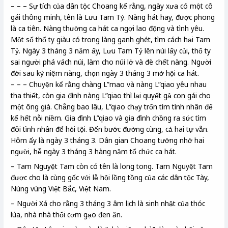
– – – Sự tích của dân tộc Choang kể rằng, ngày xưa có một cô
gái thông minh, tên là Lưu Tam Tỷ. Nàng hát hay, được phong
là ca tiên. Nàng thường ca hát ca ngợi lao động và tình yêu.
Một số thổ ty giàu có trong làng ganh ghét, tìm cách hại Tam
Tỷ. Ngày 3 tháng 3 năm ấy, Lưu Tam Tỷ lên núi lấy củi, thổ ty
sai người phá vách núi, làm cho núi lở và đè chết nàng. Người
đời sau kỷ niệm nàng, chọn ngày 3 tháng 3 mở hội ca hát.
– – – Chuyện kể rằng chàng L”mao và nàng L”qiao yêu nhau
tha thiết, còn gia đình nàng L”qiao thì lại quyết gả con gái cho
một ông già. Chẳng bao lâu, L”qiao chạy trốn tìm tình nhân để
kể hết nỗi niềm. Gia đình L”qiao và gia đình chồng ra sức tìm
đôi tình nhân để hỏi tội. Đến bước đường cùng, cả hai tự vẫn.
Hôm ấy là ngày 3 tháng 3. Dân gian Choang tưởng nhớ hai
người, hễ ngày 3 tháng 3 hàng năm tổ chức ca hát.
– Tam Nguyệt Tam còn có tên là long tong. Tam Nguyệt Tam
được cho là cùng gốc với lễ hội lồng tồng của các dân tộc Tày,
Nùng vùng Việt Bắc, Việt Nam.
– Người Xá cho rằng 3 tháng 3 âm lịch là sinh nhật của thóc
lúa, nhà nhà thổi cơm gạo đen ăn.