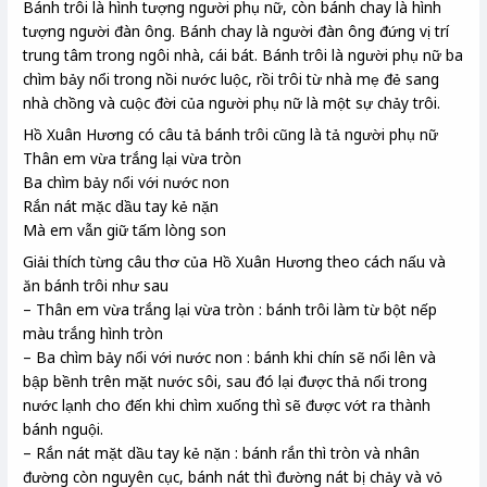
Bánh trôi là hình tượng người phụ nữ, còn bánh chay là hình
tượng người đàn ông. Bánh chay là người đàn ông đứng vị trí
trung tâm trong ngôi nhà, cái bát. Bánh trôi là người phụ nữ ba
chìm bảy nổi trong nồi nước luộc, rồi trôi từ nhà mẹ đẻ sang
nhà chồng và cuộc đời của người phụ nữ là một sự chảy trôi.
Hồ Xuân Hương có câu tả bánh trôi cũng là tả người phụ nữ
Thân em vừa trắng lại vừa tròn
Ba chìm bảy nổi với nước non
Rắn nát mặc dầu tay kẻ nặn
Mà em vẫn giữ tấm lòng son
Giải thích từng câu thơ của Hồ Xuân Hương theo cách nấu và
ăn bánh trôi như sau
– Thân em vừa trắng lại vừa tròn : bánh trôi làm từ bột nếp
màu trắng hình tròn
– Ba chìm bảy nổi với nước non : bánh khi chín sẽ nổi lên và
bập bềnh trên mặt nước sôi, sau đó lại được thả nổi trong
nước lạnh cho đến khi chìm xuống thì sẽ được vớt ra thành
bánh nguội.
– Rắn nát mặt dầu tay kẻ nặn : bánh rắn thì tròn và nhân
đường còn nguyên cục, bánh nát thì đường nát bị chảy và vỏ