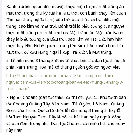
Bánh trôi liên quan đến nguyệt thực, hiện tượng mặt trăng ăn
mặt trời, trong chu kỳ của hệ Mặt trời, còn bánh chay liên quan
đến hàn thực, nghĩa là hệ bầu trời bao chứa cả trái đất, mặt
trăng, sao kim và mặt trời. Bánh trôi là biểu tượng của nguyệt
thực, mặt trăng ôm mặt trời hay Mặt trăng ăn Mặt trời. Bánh
chay là biểu tượng của Bầu trời, sao Kim và Trái đất, hay hàn
thực, hay Hậu Nghệ giương cung tên Kim, bắn xuyên tim chín
Mặt trời, để cứu Hằng Nga là cặp Trái đất và Mặt trăng.
5. Lễ hội mùng 3 tháng 3 được tổ chức bởi các dân tộc thiểu số
phía Nam Trung Hoa mà có chung nguồn gốc với người Việt
http://thanhdiavietnamhoc.com/tu-le-hoi-long-tong-tam-
nguyet-tam-cua-dan-toc-choang-ban-ve-tet-mung-3-thang-3-
o-viet-nam/
– Người Choang (dân tộc thiểu cư trú chủ yếu tại Khu tự trị dân
tộc Choang Quảng Tây, Vân Nam, Tứ Xuyên, Hồ Nam, Quảng
Đông của Trung Quốc) tổ chức lễ hội mùng 3 tháng 3, hay lễ
hội Tam Nguyệt Tam. Đây lễ hội ca hát ban ngày ngoài đồng
và ban đêm trong nhà. Dân tộc Choang có nhiều tích cho ngày
này như