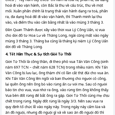
hoá đi vào vận hành, còn Bắc là thu về cấu trúc, thu về một
mối. Xuân phân chính là trạng thái vận hành dạng ra toả, phân
ra, đa dạng hoá để đi vào vận hành, thì Thanh minh lại thu
vào, và điểm thu vào cân bằng nhất là vào mùng 3 tháng 3.
Đền Quan Thánh được xây vào thời vua Lý Công Uẩn, vị vua
cho dời đô từ Hoa Lư về Thăng Long, ngài cũng mất vào ngày
mùng 3 tháng 3. Tháng ba cũng là tháng kỷ niệm Lý Công Uẩn
dời đô về Thăng Long.
4. Tết Hàn Thực & Sự tích Giới Tử Thôi
Giới Tử Thôi là công thần, đi theo phò vua Tấn Văn Công (sinh
năm 697 TCN – chết năm 628 TCN) trong nhiều năm. Khi Tấn
Văn Công bị lưu lạc, ông thậm chí có lần cắt thịt đùi cho vua ăn.
Khi Tấn Văn Công lên ngôi và ban thưởng cho người có công,
lại quên ông nên ông bỏ vào rừng ẩn cư với mẹ. Sau có người
báo tin cho vua, vua nhớ ra ông, vào rừng tìm ông không thấy.
Vua bèn đốt rừng để bắt ông ra gặp. Giới Tử Thôi cùng mẹ chịu
chết trong rừng. Ngày đốt rừng là ngày 3/3. Nên sau vua ra
quy định tổ chức lễ vào ngày này. Trong ngày này cấm lửa và
ăn đồ nguội, nhưng đồ nguội gì và về sao ăn đồ nguội đó thì