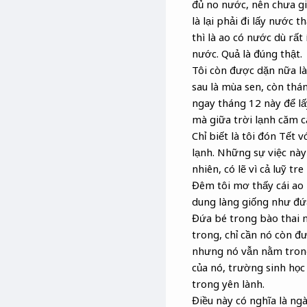
đủ no nước, nên chưa gi
là lại phải đi lấy nước 
thì là ao có nước dù rất
nước. Quả là đúng thật.
Tôi còn được dặn nữa là
sau là mùa sen, còn thán
ngay tháng 12 này để lấ
mà giữa trời lạnh căm că
Chỉ biết là tôi đón Tết
lạnh. Những sự việc này
nhiên, có lẽ vì cả luỹ t
Đêm tôi mơ thấy cái ao 
dung làng giống như đứa 
Đứa bé trong bào thai nằ
trong, chỉ cần nó còn đư
nhưng nó vẫn nằm trong 
của nó, trường sinh học
trong yên lành.
Điều này có nghĩa là ng