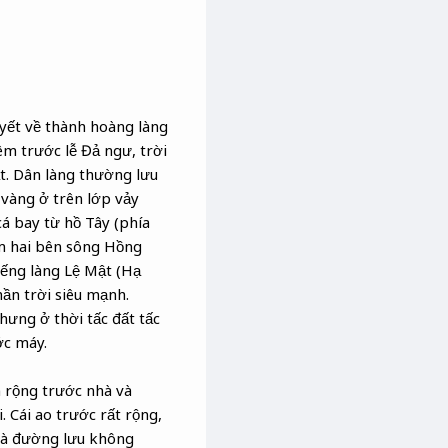
uyết về thành hoàng làng
êm trước lễ Đả ngư, trời
. Dân làng thường lưu
vàng ở trên lớp vảy
cá bay từ hồ Tây (phía
m hai bên sông Hồng
iếng làng Lệ Mật (Hạ
hần trời siêu mạnh.
Nhưng ở thời tấc đất tấc
ớc máy.
n rộng trước nhà và
. Cái ao trước rất rộng,
 và đường lưu không