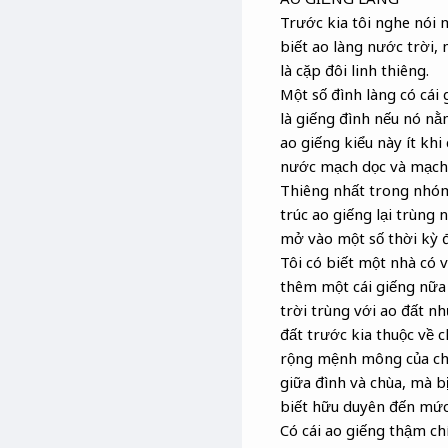
Trước kia tôi nghe nói m
biết ao làng nước trời,
là cặp đôi linh thiêng.
Một số đình làng có cái
là giếng đình nếu nó nằ
ao giếng kiểu này ít khi
nước mạch dọc và mạch 
Thiêng nhất trong nhóm a
trúc ao giếng lại trùng 
mở vào một số thời kỳ đ
Tôi có biết một nhà có v
thêm một cái giếng nữa ở 
trời trùng với ao đất nh
đất trước kia thuộc về c
rộng mệnh mông của chù
giữa đình và chùa, mà b
biết hữu duyên đến mức
Có cái ao giếng thậm chí