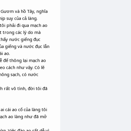
hồ Gươm và hồ Tây, nghĩa
ịp suy của cả làng.
tôi phải đi qua mạch ao
t trong các lý do mà
 thấy nước giếng đục
của giếng và nước đục lẫn
i ao.
ễ để thông lại mạch ao
eo cách như vậy. Có lẽ
không sạch, có nước
rất vô tình, đời tôi đã
i cái ao cổ của làng tôi
 mạch ao làng như đã mở
n. Việc đào ao rất dễ vì