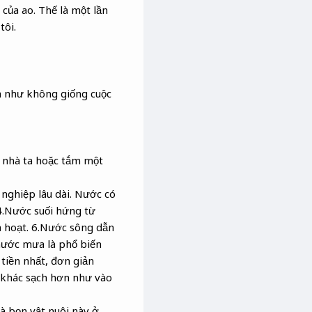
của ao. Thế là một lần
tôi.
nh như không giống cuộc
a nhà ta hoặc tắm một
nghiệp lâu dài. Nước có
4.Nước suối hứng từ
h hoạt. 6.Nước sông dẫn
nước mưa là phổ biến
tiền nhất, đơn giản
 khác sạch hơn như vào
à bọn vật nuôi này ở