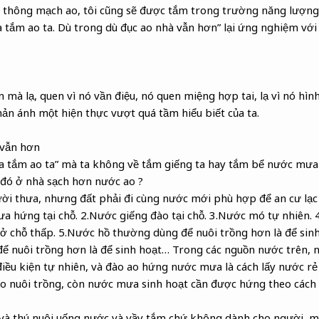
hi thông mạch ao, tôi cũng sẽ được tắm trong trường năng lượng 
a tắm ao ta. Dù trong dù đục ao nhà vẫn hơn” lại ứng nghiệm với 
n mà lạ, quen vì nó vần điệu, nó quen miệng hợp tai, lạ vì nó hì
ản ánh một hiện thực vượt quá tầm hiểu biết của ta.
 vẫn hơn
 ta tắm ao ta” mà ta không về tắm giếng ta hay tắm bể nước mư
 đó ở nhà sạch hơn nước ao ?
ời thưa, nhưng đất phải đi cùng nước mới phù hợp để an cư lạc 
a hứng tại chỗ. 2.Nước giếng đào tại chỗ. 3.Nước mó tự nhiên. 
ở chỗ thấp. 5.Nước hồ thường dùng để nuôi trồng hơn là để sin
 nuôi trồng hơn là để sinh hoạt… Trong các nguồn nước trên, 
iều kiện tự nhiên, và đào ao hứng nước mưa là cách lấy nước rẻ 
ho nuôi trồng, còn nước mưa sinh hoạt cần được hứng theo cách
 và thú nuôi uống nước và vầy tắm chứ không dành cho người, m