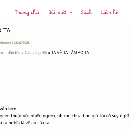
CHUYÊN
MỤC:
Trang chủ
Bài viết
Sách
Liên hệ
O TA
ihuong
|
23/02/2026
ước, dân tộc
Các vùng đất
TA VỀ TA TẮM AO TA
 vẫn hơn
 quen thuộc với nhiều người, nhưng chưa bao giờ tôi có suy nghĩ
 ta nghĩa là về ao của ta.