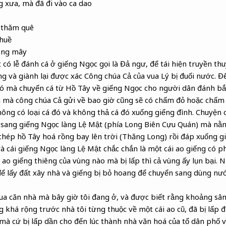
 xưa, mà đã đi vào ca dao
à thăm quê
 huề
rong mây
 có lễ đánh cá ở giếng Ngọc gọi là Đả ngư, để tái hiện truyền th
ng và giành lại được xác Công chúa Cả của vua Lý bị đuối nước. Đ
 mà chuyển cá từ Hồ Tây về giếng Ngọc cho người dân đánh bắt
á mà công chúa Cả gửi về bao giờ cũng sẽ có chấm đỏ hoặc chấm 
hông có loại cá đó và không thả cá đó xuống giếng đình. Chuyện 
sang giếng Ngọc làng Lệ Mật (phía Long Biên Cựu Quán) mà nằ
hép hồ Tây hoá rồng bay lên trời (Thăng Long) rồi đáp xuống g
à cái giếng Ngọc làng Lệ Mật chắc chắn là một cái ao giếng có p
 ao giếng thiêng của vùng nào mà bị lấp thì cả vùng ấy lụn bại. 
 để lấy đất xây nhà và giếng bị bỏ hoang để chuyển sang dùng nư
ua căn nhà mà bây giờ tôi đang ở, và được biết rằng khoảng sâ
khá rộng trước nhà tôi từng thuộc về một cái ao cũ, đã bị lấp đi
mà cứ bị lấp dần cho đến lúc thành nhà văn hoá của tổ dân phố