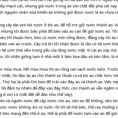
iếp mạch cát, nhưng giữ nước trong ao với chất đất pha cát này 
một nguyên nhân nữa khiến ao không giữ được nước là ao chưa c
g cây dại ven bờ nước ở bờ ao, để hỗ trợ giữ nước thành ao. Vi
nhưng tôi được bảo phải đổ bèo vào ao cạn để giữ nước ao. Tôi
bèo thì thuận hơn, bèo có nước mới sống được, đằng này tôi lại
èo vào ao trước. Câu trả lời tôi nhận được là cần có hệ sinh thá
hệ sinh thái nền trọng yếu của tầng nước mặt. Vì cái ao này mà t
ạn, tôi nhân giống tạm ở nhà một ít bèo hoa dâu và bèo tấm, là
o mùa mưa, hết mùa mưa thì ao cũng cạn sạch nước luôn. Trước 
ứ nhất, tôi đào lại ao cho thành ao thoải ra và bờ ao chắc hơn. Việ
 Thứ hai là phải tìm bùn để trát vào đáy ao và thành ao. Việc n
từ hồ đầm tự nhiên để đắp vào đáy thôi, còn thành ao vẫn ngấm 
g ở nơi có chất đất dễ đào như thế này).
ện và nguồn nước để cấp nước cho ao, nên ao để không, nên tôi
ợc nước không. Ao có nước rồi thì sẽ thả bèo, thả rau muống v
 bèo mang đến thả ở ao, thế là phải đổ nước tạm vào ao để giữ