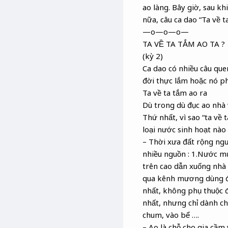
ao làng. Bây giờ, sau k
nữa, câu ca dao “Ta về t
—o—o—o—
TA VỀ TA TẮM AO TA ?
(kỳ 2)
Ca dao có nhiều câu que
đời thực lắm hoặc nó ph
Ta về ta tắm ao ra
Dù trong dù đục ao nhà
Thứ nhất, vì sao “ta về
loại nước sinh hoạt nào
– Thời xưa đất rộng ngư
nhiều nguồn : 1.Nước mư
trên cao dẫn xuống nhà 
qua kênh mương dùng để
nhất, không phụ thuộc đ
nhất, nhưng chỉ dành c
chum, vào bể ….
– Ao là chỗ cho gia cầm