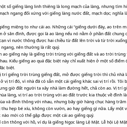
ột số giếng làng linh thiêng là long mạch của làng, nhưng tìm hi
 mạch ngang đối xứng với giếng làng nước đất, mạch dọc; nghĩa là
 giếng miệng to như cái ao. Những cái “giếng dưới đáy, ao trên 
m ở sân đình, được gọi là ao làng nếu nó nằm ở phần đất chung c
 cạn vì nước thông được hai chiều từ đất lên trời và từ trời xuốn
ngang, nên thường là rất quý.
o giếng này là giếng trời trùng với giếng đất và ao trời trùng v
nhau. Kiểu giếng ao quá đặc biệt này chỉ xuất hiện ở một số điểm 
ặc biệt.
ị trí giếng trời trùng giếng đất, mở được giếng trời thì chủ nhà
vị trí đó, vì nhà đã có sẵn một cái giếng khác sai vị trí rồi. Tôi b
ưng giờ đất người ta xây nhà làm đường hết, chả còn ao. Vị trí g
hùa làng, vị trí ao trời trùng với ao đất trước kia thuộc về đình 
a và đình thông với nhau, nhưng bây giờ hàng chục hàng trăm 
ị thu hẹp bé xíu, không còn vườn, ao hay giếng gì nữa. Lấy một v
 nào mới có thể gặp được một cái ao giếng quý.
 còn thông với hồ, ví dụ là giếng Ngọc làng Lệ Mật. Lễ hội Lệ Mật