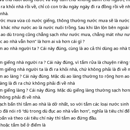
ra khỏi nhà rồi về, chỉ có con trâu ngày ngày đi ra đồng rồi về 
nhà.
ước mưa vừa có nước giếng, thông thường nước mưa sẽ là nước 
 khác như nước ao là nước nuôi trồng. Sau khi lăn lộn bên ngoài
 ao dù trong cũng chẳng sạch như nước mưa, chẳng mát như nư
c ao nhà vẫn hơn” là hơn ai và hơn cái gì ?
 ao nhà người ta ? Cái này đúng, cùng là ao cả thì dùng ao nhà
 giếng nhà người ra ? Cái này đúng, vì tắm rửa là chuyện riêng 
 giếng nhà người ta là đi ra khỏi nhà, chứ không phải là đi về n
m ao làng ? Cái này đúng. Mặc dù ao làng thường to rộng hơn a
làng là đi ra chứ không phải đi về nhà
m giếng làng ? Cái này đúng. Mặc dù giếng làng thường sạch hơ
không phải đi về nhà.
ạch bẩn thì tắm ao nhà là dở nhất, so với tắm các loại nước sinh
o đã nói rõ “dù trong dù đục ao nhà vẫn hơn”, nghĩa là tiêu chí 
ẩn và theo cái tiêu chí này thì tắm ao đứng đầu.
hoặc tắm bể ở điểm là