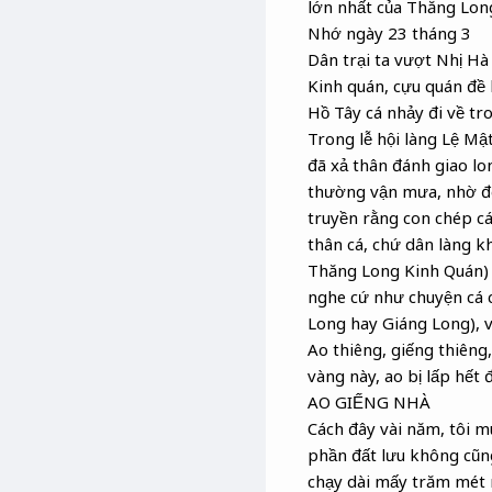
lớn nhất của Thăng Long
Nhớ ngày 23 tháng 3
Dân trại ta vượt Nhị H
Kinh quán, cựu quán đề
Hồ Tây cá nhảy đi về t
Trong lễ hội làng Lệ Mật
đã xả thân đánh giao lo
thường vận mưa, nhờ đó
truyền rằng con chép c
thân cá, chứ dân làng k
Thăng Long Kinh Quán) 
nghe cứ như chuyện cá c
Long hay Giáng Long), v
Ao thiêng, giếng thiêng,
vàng này, ao bị lấp hết
AO GIẾNG NHÀ
Cách đây vài năm, tôi m
phần đất lưu không cũng 
chạy dài mấy trăm mét 