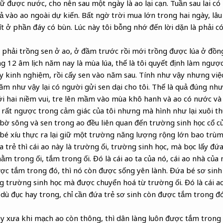
ữ được nước, cho nên sau một ngày là ao lại cạn. Tuần sau lai có
thả vào ao ngoài dự kiến. Bất ngờ trời mua lớn trong hai ngày, l
 ít ở phần đáy có bùn. Lúc này tôi bỗng nhớ đến lời dặn là phải 
 phải trồng sen ở ao, ở đầm trước rồi mới trồng được lúa ở đồn
g 12 âm lịch năm nay là mùa lúa, thế là tôi quyết định làm ngược
y kinh nghiệm, rồi cấy sen vào năm sau. Tính như vậy nhưng việ
m như vậy lại có người gửi sen dại cho tôi. Thế là quả đúng như 
 với hai niềm vui, tre lên mầm vào mùa khô hanh và ao có nước 
 rất ngược trong cảm giác của tôi nhưng mà hình như lại xuôi th
re bờ sông và sen trong ao đều liên quan đến trường sinh học cổ củ
bé xíu thực ra lại giữ một trường năng lượng rộng lớn bao trùm
trẻ thì cái ao này là trường ối, trường sinh học, mà bọc lấy đứa
m trong ối, tắm trong ối. Đó là cái ao ta của nó, cái ao nhà của 
ợc tắm trong đó, thì nó còn được sống yên lành. Đứa bé sơ sinh r
trường sinh học mà được chuyển hoá từ trường ối. Đó là cái ao 
 dù đục hay trong, chỉ cần đứa trẻ sơ sinh còn được tắm trong đ
ày xưa khi mạch ao còn thông, thì dân làng luôn được tắm tron