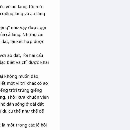
ểu về ao làng, tôi mới
 giếng làng và ao làng
miệng” như vậy được gọi
ủa cả làng. Những cái
g đất, lại kết hợp được
ới ao đất, rồi hai cấu
đặc biệt và chỉ được khai
 lại không muốn đào
iết một vị trí khác có ao
iếng trời trùng giếng
làng. Thời xưa khuôn viên
hộ dân sống ở dải đất
í dụ cụ thể như thế để
 là một trong các lễ hội