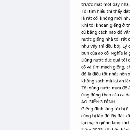
trước mặt một dãy nhà, 
Tôi tìm hiểu thì thấy đấ
là rất cổ, không mới như
Khi tôi khoan giếng ở t
cũ bằng cách nào đó vẫn
nước giếng nhà tôi rất 
như vậy thì đều bỏ). Lý 
bùn của ao cổ. Nghĩa là 
Dùng nước đục quá tôi c
cổ và tìm mạch giếng, ch
đó là điều tốt nhất nên 
không sạch mà lại an là
Tôi dùng nước mưa để ăn
ứng đúng theo câu ca da
AO GIẾNG ĐÌNH
Giếng đình làng tôi bị ô
cũng bị lấp để lấy đất 
lại mạch giếng làng các
Năm 2025, tôi tiến hành 