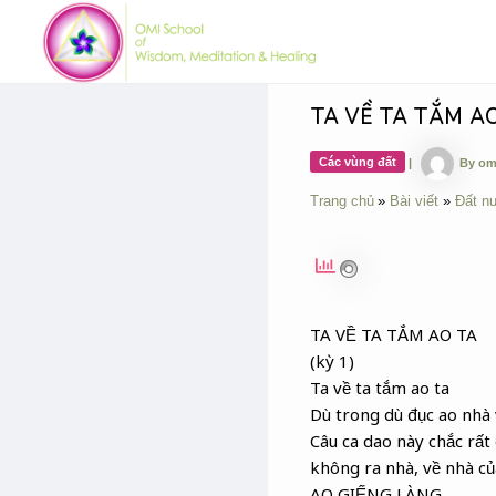
Skip
Post
to
navigation
content
TA VỀ TA TẮM A
Các vùng đất
|
By
om
Trang chủ
Bài viết
Đất n
TA VỀ TA TẮM AO TA
(kỳ 1)
Ta về ta tắm ao ta
Dù trong dù đục ao nhà
Câu ca dao này chắc rất
không ra nhà, về nhà của
AO GIẾNG LÀNG