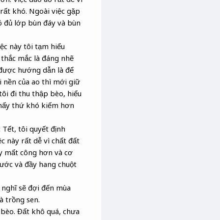
rất khó. Ngoài việc gặp
ó đủ lớp bùn đáy và bùn
ệc này tôi tạm hiểu
 thắc mắc là đáng nhẽ
 được hướng dẫn là để
i nền của ao thì mới giữ
ôi đi thu thập bèo, hiểu
 mấy thứ khó kiếm hơn
Tết, tôi quyết định
c này rất dễ vì chất đất
ày mất công hơn và cơ
nước và đầy hang chuột
 nghĩ sẽ đợi đến mùa
à trồng sen.
 bèo. Đất khô quá, chưa