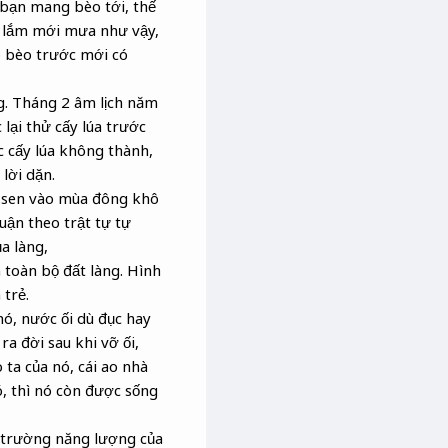
 bạn mang bèo tới, thế
âu lắm mới mưa như vậy,
có bèo trước mới có
g. Tháng 2 âm lịch năm
 lại thử cấy lúa trước
c cấy lúa không thành,
lời dặn.
và sen vào mùa đông khô
uận theo trật tự tự
a làng,
 toàn bộ đất làng. Hình
 trẻ.
nó, nước ối dù đục hay
a đời sau khi vỡ ối,
ta của nó, cái ao nhà
ó, thì nó còn được sống
g trường năng lượng của