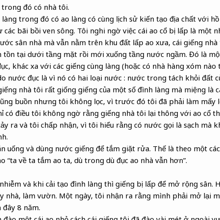
trong đó có nhà tôi.
t làng trong đó có ao làng có cùng lịch sử kiến tạo địa chất với 
 các bãi bồi ven sông. Tôi nghi ngờ việc cái ao cổ bị lấp là một nh
rước sân nhà mà vẫn nằm trên khu đất lấp ao xưa, cái giếng nhà 
 tồn tại dưới tầng mặt rồi mới xuống tầng nước ngầm. Đó là mộ
đục, khác xa với các giếng cùng làng (hoặc có nhà hàng xóm nào
do nước đục là vì nó có hai loại nước : nước trong tách khỏi đất 
giếng nhà tôi rất giống giếng của một số đình làng mà miệng là cá
ũng buồn nhưng tôi không lọc, vì trước đó tôi đã phải làm mấy l
ỉ có điều tôi không ngờ rằng giếng nhà tôi lại thông với ao cổ th
xảy ra và tôi chấp nhận, vì tôi hiểu rằng có nước gọi là sạch mà 
nh.
 uống và dùng nước giếng để tắm giặt rửa. Thế là theo một cách 
o “ta về ta tắm ao ta, dù trong dù đục ao nhà vẫn hơn”.
 nhiễm và khi cải tạo đình làng thì giếng bị lấp để mở rộng sân. Ha
xây nhà, làm vườn. Một ngày, tôi nhận ra rằng mình phải mở lại
h đây 8 năm.
đào một cái ao nhỏ cách cái giếng tôi đã đào vài mét ở ngoài vườ