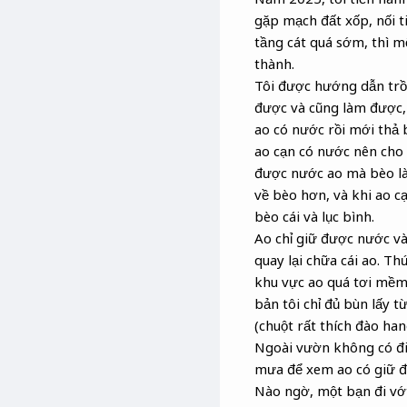
gặp mạch đất xốp, nối t
tầng cát quá sớm, thì 
thành.
Tôi được hướng dẫn trồn
được và cũng làm được, 
ao có nước rồi mới thả 
ao cạn có nước nên cho b
được nước ao mà bèo là 
về bèo hơn, và khi ao c
bèo cái và lục bình.
Ao chỉ giữ được nước và
quay lại chữa cái ao. Th
khu vực ao quá tơi mềm.
bản tôi chỉ đủ bùn lấy 
(chuột rất thích đào han
Ngoài vườn không có đi
mưa để xem ao có giữ đư
Nào ngờ, một bạn đi vớt